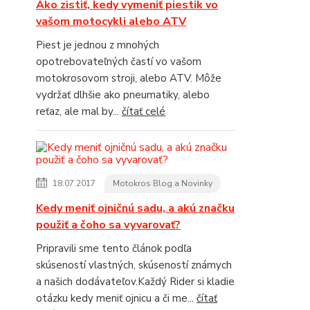
Ako zistiť, kedy vymeniť piestik vo
vašom motocykli alebo ATV
Piest je jednou z mnohých
opotrebovateľných častí vo vašom
motokrosovom stroji, alebo ATV. Môže
vydržať dlhšie ako pneumatiky, alebo
reťaz, ale mal by...
čítať celé
18.07.2017
Motokros Blog a Novinky
Kedy meniť ojničnú sadu, a akú značku
použiť a čoho sa vyvarovať?
Pripravili sme tento článok podľa
skúseností vlastných, skúseností známych
a našich dodávateľov.Každý Rider si kladie
otázku kedy meniť ojnicu a či me...
čítať