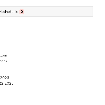
Hodnotenie
0
yklom
pások
 2023
22 2023