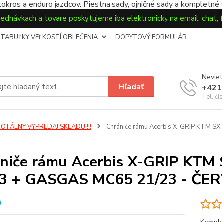
okros a enduro jazdcov. Piestna sady, ojničné sady a kompletné
jednávkach a tovare poskytujeme iba elektronicky na email, chat,
TABUĽKY VEĽKOSTÍ OBLEČENIA
DOPYTOVÝ FORMULÁR
Neviet
Hľadať
+421
Tel. čí
TOTÁLNY VÝPREDAJ SKLADU !!!
Chrániče rámu Acerbis X-GRIP KTM S
niče rámu Acerbis X-GRIP KTM
23 + GASGAS MC65 21/23 - ČE
Komple