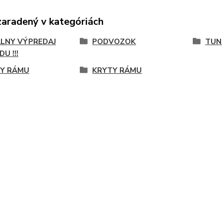
zaradený v kategóriách
LNY VÝPREDAJ
PODVOZOK
TUN
U !!!
Y RÁMU
KRYTY RÁMU