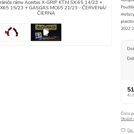
Použit
motocy
plasto
2022 
Dos
Dob
51
41,
Číslo p
Strážiť
Do 