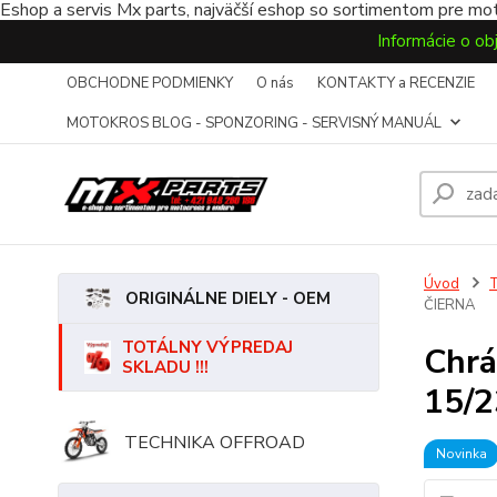
Eshop a servis Mx parts, najväčší eshop so sortimentom pre mot
Informácie o ob
OBCHODNE PODMIENKY
O nás
KONTAKTY a RECENZIE
MOTOKROS BLOG - SPONZORING - SERVISNÝ MANUÁL
Úvod
ORIGINÁLNE DIELY - OEM
ČIERNA
TOTÁLNY VÝPREDAJ
Chrá
SKLADU !!!
15/
TECHNIKA OFFROAD
Novinka