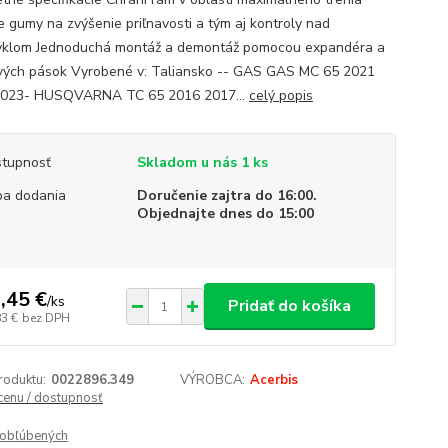
ie gumy na zvýšenie priľnavosti a tým aj kontroly nad
klom Jednoduchá montáž a demontáž pomocou expandéra a
vých pások Vyrobené v: Taliansko -- GAS GAS MC 65 2021
2023- HUSQVARNA TC 65 2016 2017...
celý popis
tupnosť
Skladom u nás 1 ks
a dodania
Doručenie zajtra do 16:00.
Objednajte dnes do 15:00
,45 €
/
ks
Pridať do košíka
83 €
bez DPH
roduktu:
0022896.349
VÝROBCA:
Acerbis
 cenu / dostupnosť
obľúbených