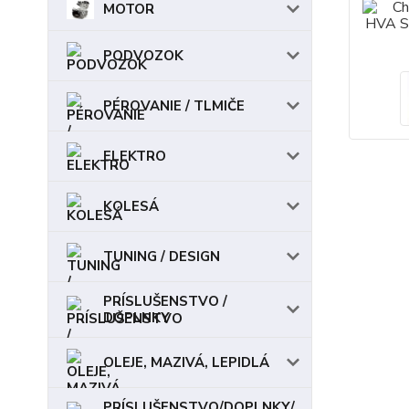
MOTOR
PODVOZOK
PÉROVANIE / TLMIČE
ELEKTRO
KOLESÁ
TUNING / DESIGN
PRÍSLUŠENSTVO /
DOPLNKY
OLEJE, MAZIVÁ, LEPIDLÁ
PRÍSLUŠENSTVO/DOPLNKY/