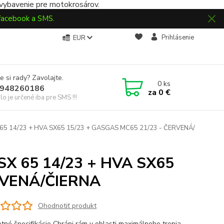
 vybavenie pre motokrosárov.
 facebook a SMS.
Prihlásenie
EUR
e si rady? Zavolajte.
0
ks
948260186
za
0 €
slo je určené iba pre SMS !!!
X 65 14/23 + HVA SX65 15/23 + GASGAS MC65 21/23 - ČERVENÁ/
 SX 65 14/23 + HVA SX65
RVENÁ/ČIERNA
Ohodnotiť produkt
tné špecifikácie Chráni rám v oblasti maximálneho trenia