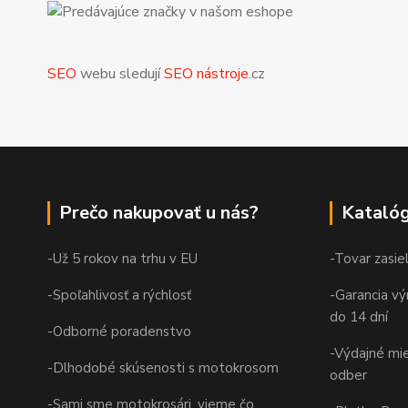
SEO
webu sledují
SEO nástroje
.cz
Prečo nakupovať u nás?
Katalóg
-Už 5 rokov na trhu v EU
-Tovar zasie
-Spoľahlivosť a rýchlosť
-Garancia vý
do 14 dní
-Odborné poradenstvo
-Výdajné mi
-Dlhodobé skúsenosti s motokrosom
odber
-Sami sme motokrosári, vieme čo