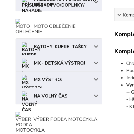
NÁRADIE
Kompl
MOTO OBLEČENIE
Komple
BATOHY, KUFRE, TAŠKY
Komple
Chr
MX - DETSKÁ VÝSTROJ
Pou
Jed
MX VÝSTROJ
Vyr
--
NA VOĽNÝ ČAS
- 
- 
VÝBER PODĽA MOTOCYKLA