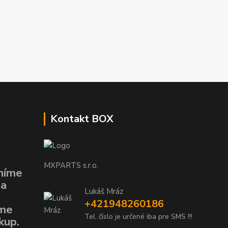
Kontakt BOX
MXPARTS s.r.o.
níme
 a
Lukáš Mráz
+421948260186
eme
Tel. číslo je určené iba pre SMS !!!
kup.