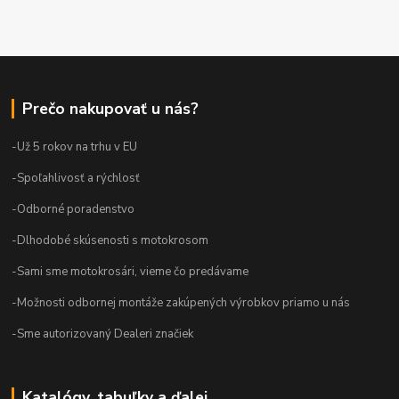
Prečo nakupovať u nás?
-Už 5 rokov na trhu v EU
-Spoľahlivosť a rýchlosť
-Odborné poradenstvo
-Dlhodobé skúsenosti s motokrosom
-Sami sme motokrosári, vieme čo predávame
-Možnosti odbornej montáže zakúpených výrobkov priamo u nás
-Sme autorizovaný Dealeri značiek
Katalógy, tabuľky a ďalej