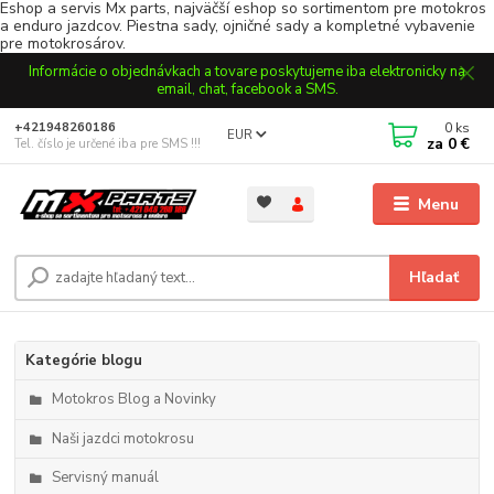
Eshop a servis Mx parts, najväčší eshop so sortimentom pre motokros
a enduro jazdcov. Piestna sady, ojničné sady a kompletné vybavenie
pre motokrosárov.
Informácie o objednávkach a tovare poskytujeme iba elektronicky na
email, chat, facebook a SMS.
0
ks
+421948260186
EUR
za
0 €
Tel. číslo je určené iba pre SMS !!!
Menu
Hľadať
Kategórie blogu
Motokros Blog a Novinky
Naši jazdci motokrosu
Servisný manuál