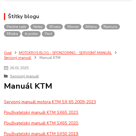
Štítky blogu
Piestne sady
Vertex
Wiseco
Wosner
Athena
Namura
Mitaka
Je piston
Piest
Úvod
MOTOKROS BLOG - SPONZORING - SERVISNÝ MANUÁL
Servisný manuál
Manuál KTM
26
.
01
.
2025
Servisný manuál
Manuál KTM
Servisný manuál motora KTM SX 65 2009-2023
Používatelský manuál KTM SX65 2023
,
Používatelský manuál KTM SX65 2020
,
Používatelský manuál KTM SX50 2019
,