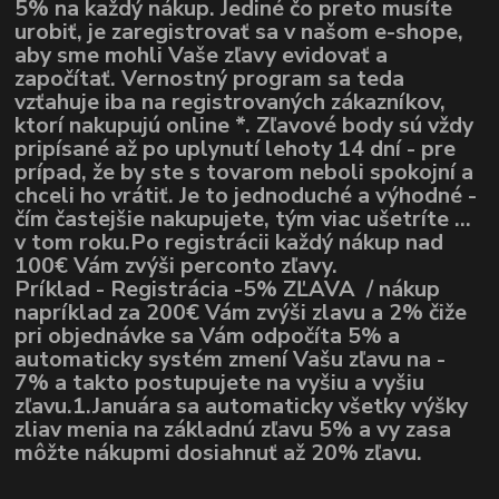
5% na každý nákup. Jediné čo preto musíte
urobiť, je zaregistrovať sa v našom e-shope,
aby sme mohli Vaše zľavy evidovať a
započítať. Vernostný program sa teda
vzťahuje iba na registrovaných zákazníkov,
ktorí nakupujú online *. Zľavové body sú vždy
pripísané až po uplynutí lehoty 14 dní - pre
prípad, že by ste s tovarom neboli spokojní a
chceli ho vrátiť. Je to jednoduché a výhodné -
čím častejšie nakupujete, tým viac ušetríte ...
v tom roku.Po registrácii každý nákup nad
100€ Vám zvýši perconto zľavy.
Príklad - Registrácia -5% ZĽAVA / nákup
napríklad za 200€ Vám zvýši zlavu a 2% čiže
pri objednávke sa Vám odpočíta 5% a
automaticky systém zmení Vašu zľavu na -
7% a takto postupujete na vyšiu a vyšiu
zľavu.1.Januára sa automaticky všetky výšky
zliav menia na základnú zľavu 5% a vy zasa
môžte nákupmi dosiahnuť až 20% zľavu.