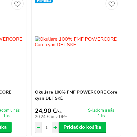
Novinka
RCORE
Okuliare 100% FMF POWERCORE Core
cyan DETSKÉ
24,90 €
adom u nás
Skladom u nás
/
ks
1 ks
1 ks
20,24 €
bez DPH
íka
Pridať do košíka