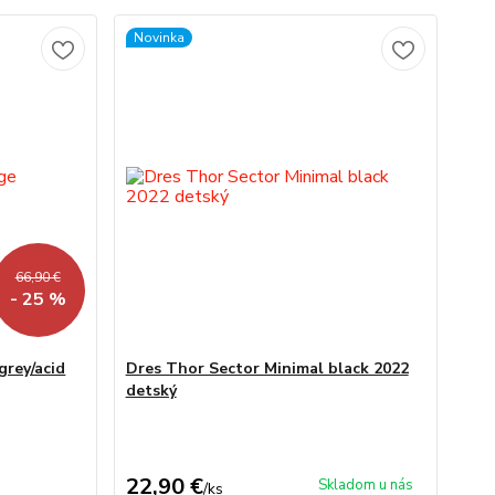
Novinka
66,90 €
- 25 %
grey/acid
Dres Thor Sector Minimal black 2022
detský
22,90 €
Skladom u nás
/
ks