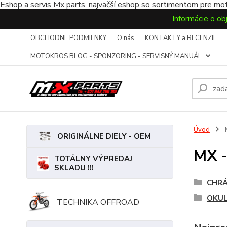
Eshop a servis Mx parts, najväčší eshop so sortimentom pre mot
Informácie o ob
OBCHODNE PODMIENKY
O nás
KONTAKTY a RECENZIE
MOTOKROS BLOG - SPONZORING - SERVISNÝ MANUÁL
Úvod
ORIGINÁLNE DIELY - OEM
MX 
TOTÁLNY VÝPREDAJ
SKLADU !!!
CHRÁ
OKUL
TECHNIKA OFFROAD