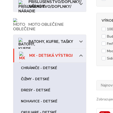
PRÍSLUŠENSTVO/DOPLNKY/
NÁRADIE
VÝRO
MOTO OBLEČENIE
10
Bud
BATOHY, KUFRE, TAŠKY
Fmf
Moo
MX - DETSKÁ VÝSTROJ
Sid
CHRÁNIČE - DETSKÉ
ČIŽMY - DETSKÉ
Najnov
DRESY - DETSKÉ
Zobrazuje
NOHAVICE - DETSKÉ
OKULIARE - DETSKÉ