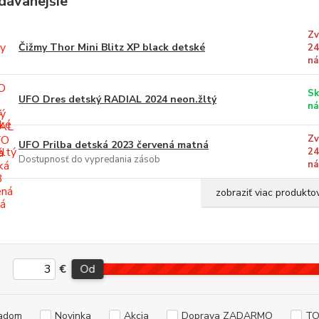
dávanejšie
Zv
Čižmy Thor Mini Blitz XP black detské
24
ná
Sk
UFO Dres detský RADIAL 2024 neon.žltý
ná
Zv
UFO Prilba detská 2023 červená matná
24
Dostupnosť do vypredania zásob
ná
zobraziť viac produkto
€
Od
adom
Novinka
Akcia
Doprava ZADARMO
TO