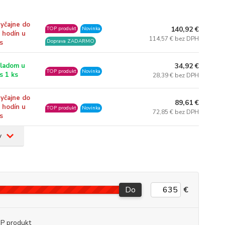
yčajne do
140,92 €
TOP produkt
Novinka
 hodín u
114,57 € bez DPH
Doprava ZADARMO
s
34,92 €
ladom u
TOP produkt
Novinka
s 1 ks
28,39 € bez DPH
yčajne do
89,61 €
 hodín u
TOP produkt
Novinka
72,85 € bez DPH
s
v
Do
€
P produkt