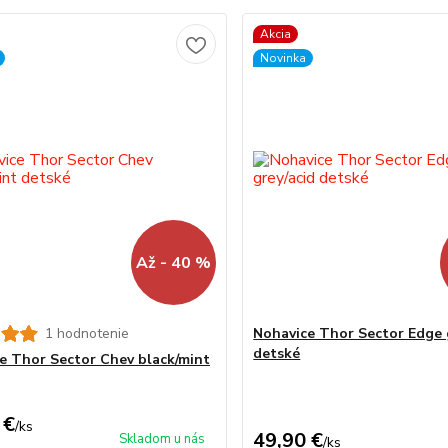
Akcia
Novinka
Až - 40 %
1 hodnotenie
Nohavice Thor Sector Edge 
detské
e Thor Sector Chev black/mint
 €
/
ks
49,90 €
Skladom u nás
/
ks