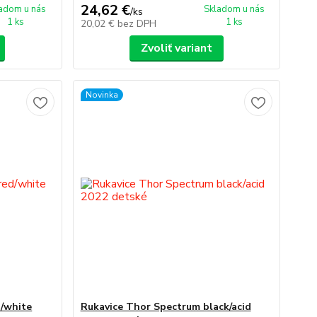
24,62 €
adom u nás
Skladom u nás
/
ks
1 ks
1 ks
20,02 €
bez DPH
Zvoliť variant
Novinka
d/white
Rukavice Thor Spectrum black/acid