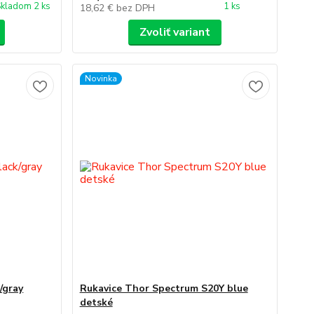
kladom 2 ks
1 ks
18,62 €
bez DPH
Zvoliť variant
Novinka
/gray
Rukavice Thor Spectrum S20Y blue
detské