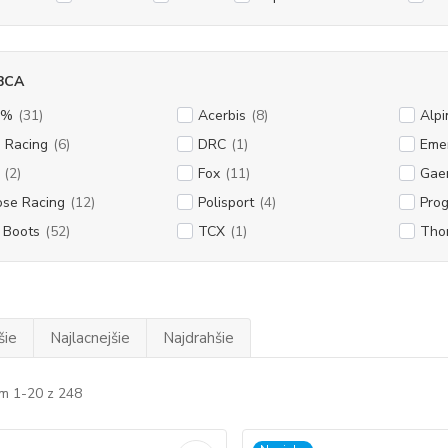
BCA
0%
(31)
Acerbis
(8)
Alpi
 Racing
(6)
DRC
(1)
Eme
(2)
Fox
(11)
Gae
se Racing
(12)
Polisport
(4)
Prog
i Boots
(52)
TCX
(1)
Tho
šie
Najlacnejšie
Najdrahšie
m 1-20 z 248