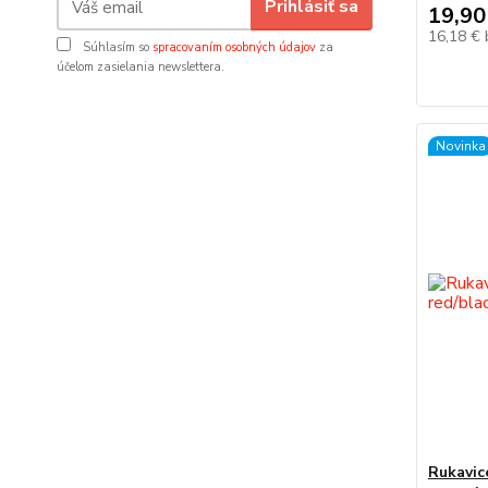
Prihlásiť sa
19,90
16,18 €
Súhlasím so
spracovaním osobných údajov
za
účelom zasielania newslettera.
Novinka
Rukavic