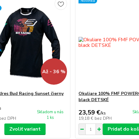
Novinka
Až - 36 %
dres Bud Racing Sunset čierny
Okuliare 100% FMF POWE
black DETSKÉ
s
23,59 €
Skladom u nás
Skl
/
ks
1 ks
bez DPH
19,18 €
bez DPH
Zvoliť variant
Pridať do koš