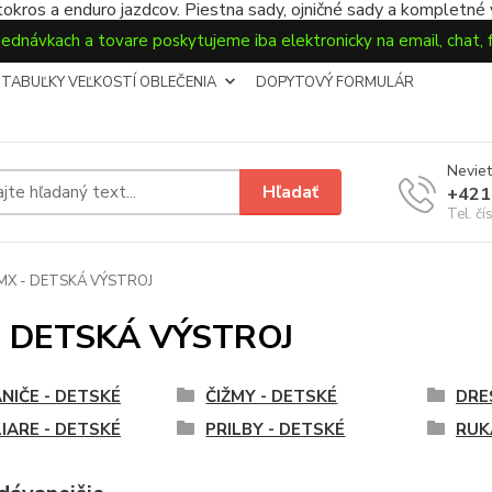
okros a enduro jazdcov. Piestna sady, ojničné sady a kompletné
jednávkach a tovare poskytujeme iba elektronicky na email, chat,
TABUĽKY VEĽKOSTÍ OBLEČENIA
DOPYTOVÝ FORMULÁR
Neviet
Hľadať
+421
Tel. čí
MX - DETSKÁ VÝSTROJ
- DETSKÁ VÝSTROJ
NIČE - DETSKÉ
ČIŽMY - DETSKÉ
DRE
IARE - DETSKÉ
PRILBY - DETSKÉ
RUK