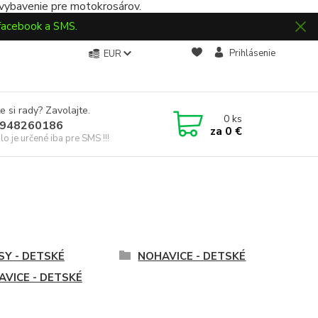
 vybavenie pre motokrosárov.
 facebook a SMS.
Prihlásenie
EUR
e si rady? Zavolajte.
0
ks
948260186
za
0 €
slo je určené iba pre SMS !!!
SY - DETSKÉ
NOHAVICE - DETSKÉ
AVICE - DETSKÉ