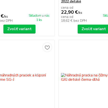
2022 detské
cena od
22,90 €
/
ks
 €
Skladom u nás
Skl
/
ks
cena od
1 ks
bez DPH
18,62 €
bez DPH
Zvoliť variant
Zvoliť variant