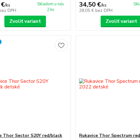
 €
34,50 €
Skladom u nás
Skl
/
ks
/
ks
2 ks
bez DPH
28,05 €
bez DPH
Zvoliť variant
Zvoliť variant
e Thor Sector S20Y red/black
Rukavice Thor Spectrum re