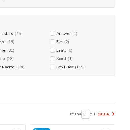
nestars
(75)
Answer
(1)
rze
(18)
Evs
(2)
rne
(81)
Leatt
(8)
rip
(18)
Scott
(1)
r Racing
(196)
Ufo Plast
(149)
strana
z 13
ďalšie