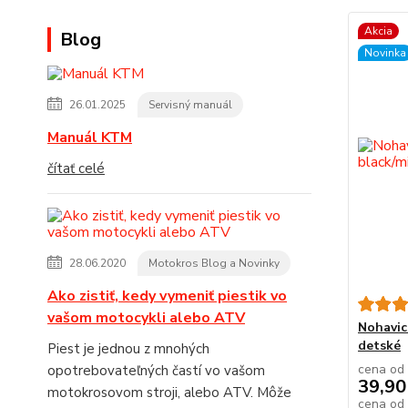
Akcia
Blog
Novinka
26.01.2025
Servisný manuál
Manuál KTM
čítať celé
28.06.2020
Motokros Blog a Novinky
Ako zistiť, kedy vymeniť piestik vo
vašom motocykli alebo ATV
Nohavic
detské
Piest je jednou z mnohých
cena od
opotrebovateľných častí vo vašom
39,90
motokrosovom stroji, alebo ATV. Môže
cena od