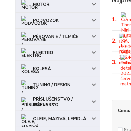
Najpre
MOTOR
1.
PODVOZOK
PÉROVANIE / TLMIČE
2.
ELEKTRO
3.
KOLESÁ
TUNING / DESIGN
PRÍSLUŠENSTVO /
DOPLNKY
Cena:
OLEJE, MAZIVÁ, LEPIDLÁ
Skl