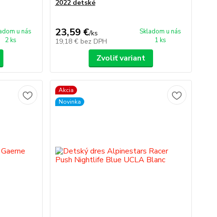
2022 detské
23,59 €
adom u nás
Skladom u nás
/
ks
2 ks
1 ks
19,18 €
bez DPH
Zvoliť variant
Akcia
Novinka