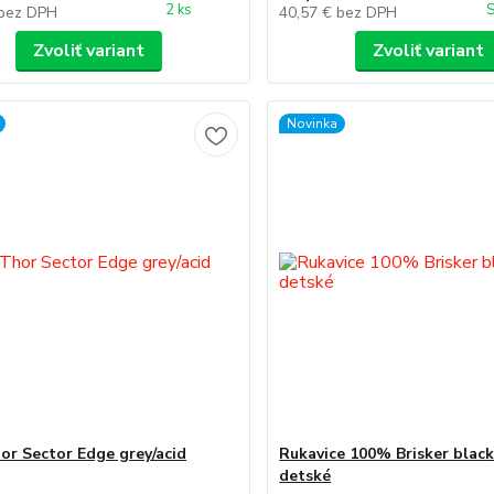
2 ks
S
bez DPH
40,57 €
bez DPH
Zvoliť variant
Zvoliť variant
Novinka
or Sector Edge grey/acid
Rukavice 100% Brisker black
detské