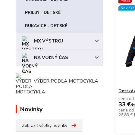
Akcia
Novinka
PRILBY - DETSKÉ
RUKAVICE - DETSKÉ
MX VÝSTROJ
NA VOĽNÝ ČAS
VÝBER PODĽA MOTOCYKLA
Detský 
cena od
33 €
/
k
Novinky
cena od
26,83 €
Zobraziť všetky novinky