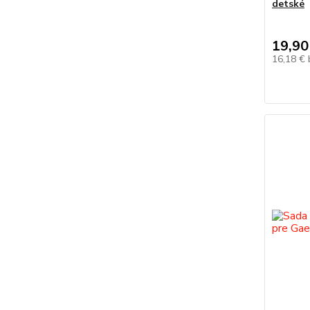
detské
19,90
16,18 €