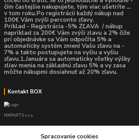
chceli ho vrátiť. Je to jednoduché a výhodné -
čím častejšie nakupujete, tým viac ušetríte ...
v tom roku.Po registrácii každý nákup nad
100€ Vám zvýši perconto zľavy.
Príklad - Registrácia -5% ZĽAVA / nákup
napríklad za 200€ Vám zvýši zlavu a 2% čiže
pri objednávke sa Vám odpočíta 5% a
automaticky systém zmení Vašu zľavu na -
7% a takto postupujete na vyšiu a vyšiu
zľavu.1.Januára sa automaticky všetky výšky
zliav menia na základnú zľavu 5% a vy zasa
môžte nákupmi dosiahnuť až 20% zľavu.
Kontakt BOX
MXPARTS s.r.o.
Lukáš Mráz
Spracovanie cookies
+421948260186