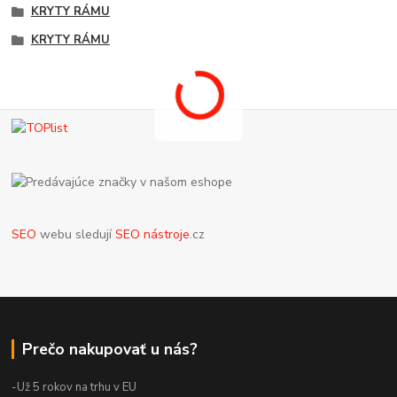
KRYTY RÁMU
KRYTY RÁMU
SEO
webu sledují
SEO nástroje
.cz
Prečo nakupovať u nás?
-Už 5 rokov na trhu v EU