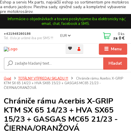
Eshop a servis Mx parts, najväčší eshop so sortimentom pre motokros
a enduro jazdcov. Piestna sady, ojničné sady a kompletné vybavenie
pre motokrosárov.
Informácie o objednávkach a tovare poskytujeme iba elektronicky na
email, chat, facebook a SMS.
0
ks
+421948260186
EUR
za
0 €
Tel. číslo je určené iba pre SMS !!!
Menu
Hľadať
Úvod
TOTÁLNY VÝPREDAJ SKLADU !!!
Chrániče rámu Acerbis X-GRIP
KTM SX 65 14/23 + HVA SX65 15/23 + GASGAS MC65 21/23 -
ČIERNA/ORANŽOVÁ
Chrániče rámu Acerbis X-GRIP
KTM SX 65 14/23 + HVA SX65
15/23 + GASGAS MC65 21/23 -
ČIERNA/ORANŽOVÁ