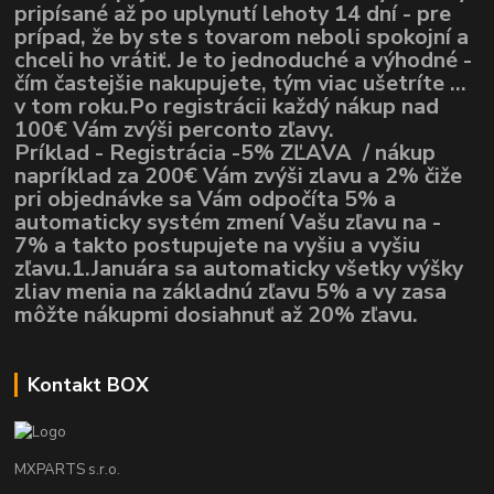
pripísané až po uplynutí lehoty 14 dní - pre
prípad, že by ste s tovarom neboli spokojní a
chceli ho vrátiť. Je to jednoduché a výhodné -
čím častejšie nakupujete, tým viac ušetríte ...
v tom roku.Po registrácii každý nákup nad
100€ Vám zvýši perconto zľavy.
Príklad - Registrácia -5% ZĽAVA / nákup
napríklad za 200€ Vám zvýši zlavu a 2% čiže
pri objednávke sa Vám odpočíta 5% a
automaticky systém zmení Vašu zľavu na -
7% a takto postupujete na vyšiu a vyšiu
zľavu.1.Januára sa automaticky všetky výšky
zliav menia na základnú zľavu 5% a vy zasa
môžte nákupmi dosiahnuť až 20% zľavu.
Kontakt BOX
MXPARTS s.r.o.