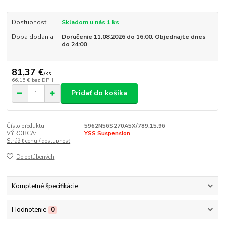
Dostupnosť
Skladom u nás 1 ks
Doba dodania
Doručenie 11.08.2026 do 16:00. Objednajte dnes
do 24:00
81,37 €
/
ks
66,15 €
bez DPH
Pridať do košíka
Číslo produktu:
5962N56S270A5X/789.15.96
VÝROBCA:
YSS Suspension
Strážiť cenu / dostupnosť
Do obľúbených
Kompletné špecifikácie
Hodnotenie
0