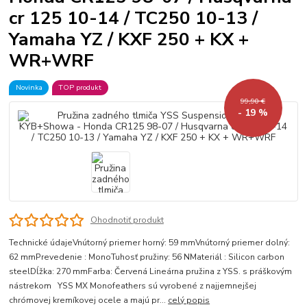
cr 125 10-14 / TC250 10-13 /
Yamaha YZ / KXF 250 + KX +
WR+WRF
Novinka
TOP produkt
99,90 €
- 19 %
Ohodnotiť produkt
Technické údajeVnútorný priemer horný: 59 mmVnútorný priemer dolný:
62 mmPrevedenie : MonoTuhosť pružiny: 56 NMateriál : Silicon carbon
steelDĺžka: 270 mmFarba: Červená Lineárna pružina z YSS. s práškovým
nástrekom YSS MX Monofeathers sú vyrobené z najjemnejšej
chrómovej kremíkovej ocele a majú pr...
celý popis