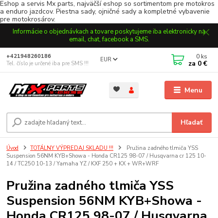
Eshop a servis Mx parts, najväčší eshop so sortimentom pre motokros
a enduro jazdcov. Piestna sady, ojničné sady a kompletné vybavenie
pre motokrosárov.
Informácie o objednávkach a tovare poskytujeme iba elektronicky na
email, chat, facebook a SMS.
0
ks
+421948260186
EUR
za
0 €
Tel. číslo je určené iba pre SMS !!!
Menu
Hľadať
Úvod
TOTÁLNY VÝPREDAJ SKLADU !!!
Pružina zadného tlmiča YSS
Suspension 56NM KYB+Showa - Honda CR125 98-07 / Husqvarna cr 125 10-
14 / TC250 10-13 / Yamaha YZ / KXF 250 + KX + WR+WRF
Pružina zadného tlmiča YSS
Suspension 56NM KYB+Showa -
Honda CR125 98-07 / Husqvarna