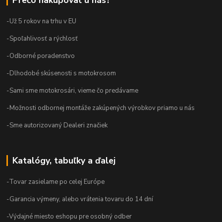
Prečo nakupovať u nás?
-Už 5 rokov na trhu v EU
-Spoľahlivosť a rýchlosť
-Odborné poradenstvo
-Dlhodobé skúsenosti s motokrosom
-Sami sme motokrosári, vieme čo predávame
-Možnosti odbornej montáže zakúpených výrobkov priamo u nás
-Sme autorizovaný Dealeri značiek
Katalógy, tabuľky a ďalej
-Tovar zasielame po celej Európe
-Garancia výmeny, alebo vrátenia tovaru do 14 dní
-Výdajné miesto eshopu pre osobný odber