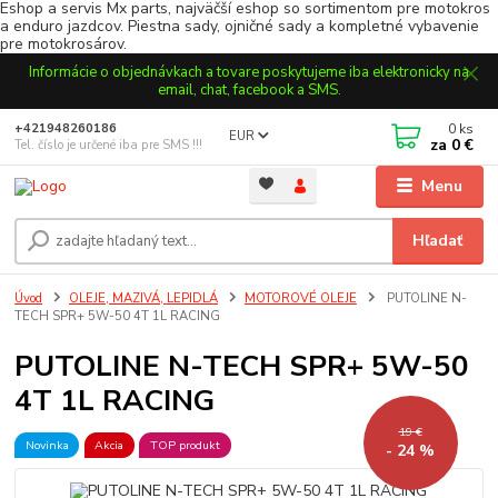
Eshop a servis Mx parts, najväčší eshop so sortimentom pre motokros
a enduro jazdcov. Piestna sady, ojničné sady a kompletné vybavenie
pre motokrosárov.
Informácie o objednávkach a tovare poskytujeme iba elektronicky na
email, chat, facebook a SMS.
0
ks
+421948260186
EUR
za
0 €
Tel. číslo je určené iba pre SMS !!!
Menu
Hľadať
Úvod
OLEJE, MAZIVÁ, LEPIDLÁ
MOTOROVÉ OLEJE
PUTOLINE N-
TECH SPR+ 5W-50 4T 1L RACING
PUTOLINE N-TECH SPR+ 5W-50
4T 1L RACING
19 €
Novinka
Akcia
TOP produkt
- 24 %