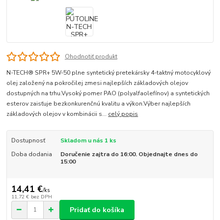
Ohodnotiť produkt
N-TECH® SPR+ 5W-50 plne syntetický pretekársky 4-taktný motocyklový
olej založený na pokročilej zmesi najlepších základových olejov
dostupných na trhu.Vysoký pomer PAO (polyalfaolefínov) a syntetických
esterov zaisťuje bezkonkurenčnú kvalitu a výkon.Výber najlepších
základových olejov v kombinácii s...
celý popis
Dostupnosť
Skladom u nás 1 ks
Doba dodania
Doručenie zajtra do 16:00. Objednajte dnes do
15:00
14,41 €
/
ks
11,72 €
bez DPH
Pridať do košíka