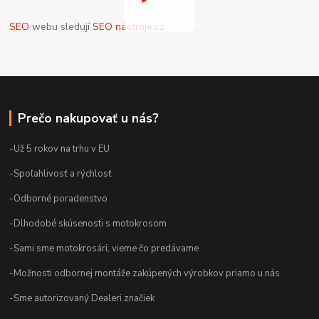
SEO
webu sledují
SEO nástroje
.cz
Prečo nakupovať u nás?
-Už 5 rokov na trhu v EU
-Spoľahlivosť a rýchlosť
-Odborné poradenstvo
-Dlhodobé skúsenosti s motokrosom
-Sami sme motokrosári, vieme čo predávame
-Možnosti odbornej montáže zakúpených výrobkov priamo u nás
-Sme autorizovaný Dealeri značiek