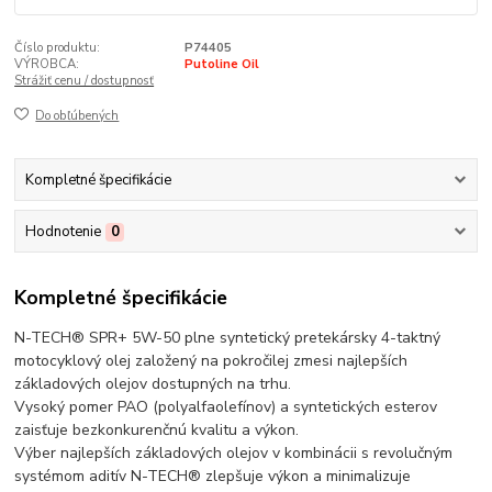
Číslo produktu:
P74405
VÝROBCA:
Putoline Oil
Strážiť cenu / dostupnosť
Do obľúbených
Kompletné špecifikácie
Hodnotenie
0
Kompletné špecifikácie
N-TECH® SPR+ 5W-50 plne syntetický pretekársky 4-taktný
motocyklový olej založený na pokročilej zmesi najlepších
základových olejov dostupných na trhu.
Vysoký pomer PAO (polyalfaolefínov) a syntetických esterov
zaisťuje bezkonkurenčnú kvalitu a výkon.
Výber najlepších základových olejov v kombinácii s revolučným
systémom aditív N-TECH® zlepšuje výkon a minimalizuje