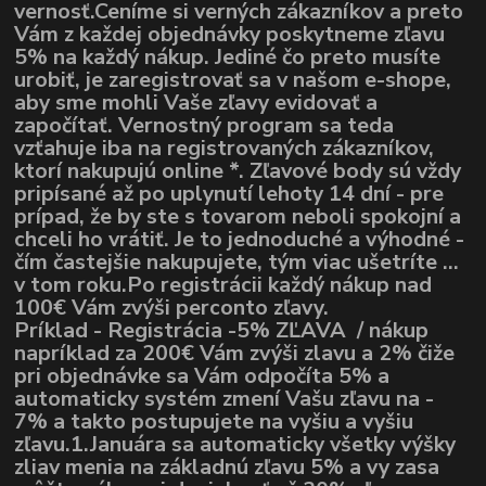
vernosť.Ceníme si verných zákazníkov a preto
Vám z každej objednávky poskytneme zľavu
5% na každý nákup. Jediné čo preto musíte
urobiť, je zaregistrovať sa v našom e-shope,
aby sme mohli Vaše zľavy evidovať a
započítať. Vernostný program sa teda
vzťahuje iba na registrovaných zákazníkov,
ktorí nakupujú online *. Zľavové body sú vždy
pripísané až po uplynutí lehoty 14 dní - pre
prípad, že by ste s tovarom neboli spokojní a
chceli ho vrátiť. Je to jednoduché a výhodné -
čím častejšie nakupujete, tým viac ušetríte ...
v tom roku.Po registrácii každý nákup nad
100€ Vám zvýši perconto zľavy.
Príklad - Registrácia -5% ZĽAVA / nákup
napríklad za 200€ Vám zvýši zlavu a 2% čiže
pri objednávke sa Vám odpočíta 5% a
automaticky systém zmení Vašu zľavu na -
7% a takto postupujete na vyšiu a vyšiu
zľavu.1.Januára sa automaticky všetky výšky
zliav menia na základnú zľavu 5% a vy zasa