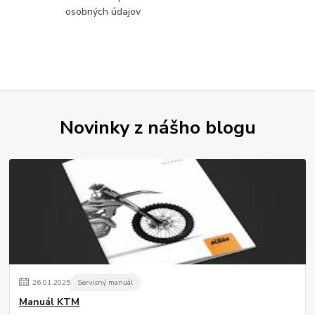
osobných údajov
Novinky z nášho blogu
26
.
01
.
2025
Servisný manuál
Manuál KTM