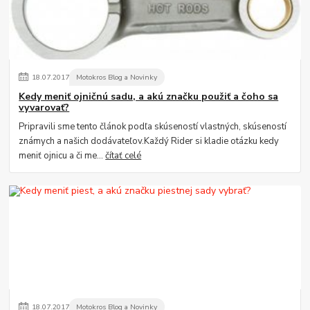
18
.
07
.
2017
Motokros Blog a Novinky
Kedy meniť ojničnú sadu, a akú značku použiť a čoho sa
vyvarovať?
Pripravili sme tento článok podľa skúseností vlastných, skúseností
známych a našich dodávateľov.Každý Rider si kladie otázku kedy
meniť ojnicu a či me...
čítať celé
18
.
07
.
2017
Motokros Blog a Novinky