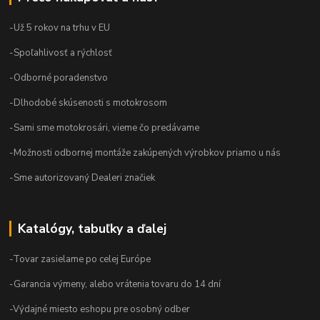
-Už 5 rokov na trhu v EU
-Spoľahlivosť a rýchlosť
-Odborné poradenstvo
-Dlhodobé skúsenosti s motokrosom
-Sami sme motokrosári, vieme čo predávame
-Možnosti odbornej montáže zakúpených výrobkov priamo u nás
-Sme autorizovaný Dealeri značiek
Katalógy, tabuľky a ďalej
-Tovar zasielame po celej Európe
-Garancia výmeny, alebo vrátenia tovaru do 14 dní
-Výdajné miesto eshopu pre osobný odber