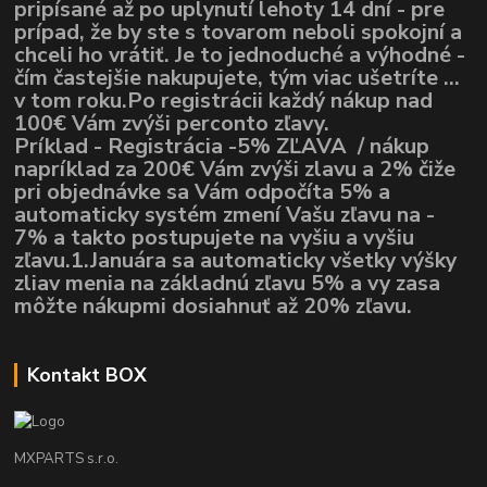
pripísané až po uplynutí lehoty 14 dní - pre
prípad, že by ste s tovarom neboli spokojní a
chceli ho vrátiť. Je to jednoduché a výhodné -
čím častejšie nakupujete, tým viac ušetríte ...
v tom roku.Po registrácii každý nákup nad
100€ Vám zvýši perconto zľavy.
Príklad - Registrácia -5% ZĽAVA / nákup
napríklad za 200€ Vám zvýši zlavu a 2% čiže
pri objednávke sa Vám odpočíta 5% a
automaticky systém zmení Vašu zľavu na -
7% a takto postupujete na vyšiu a vyšiu
zľavu.1.Januára sa automaticky všetky výšky
zliav menia na základnú zľavu 5% a vy zasa
môžte nákupmi dosiahnuť až 20% zľavu.
Kontakt BOX
MXPARTS s.r.o.