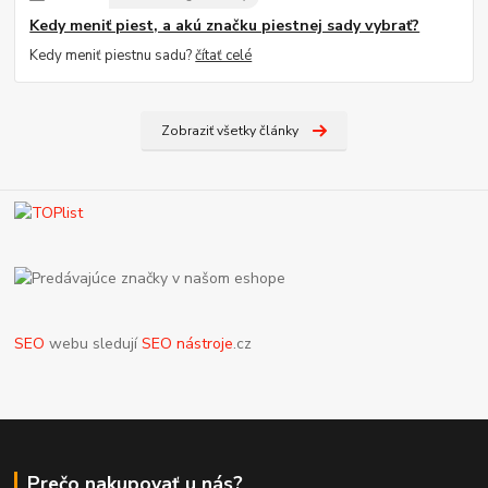
Kedy meniť piest, a akú značku piestnej sady vybrať?
Kedy meniť piestnu sadu?
čítať celé
Zobraziť všetky články
SEO
webu sledují
SEO nástroje
.cz
Prečo nakupovať u nás?