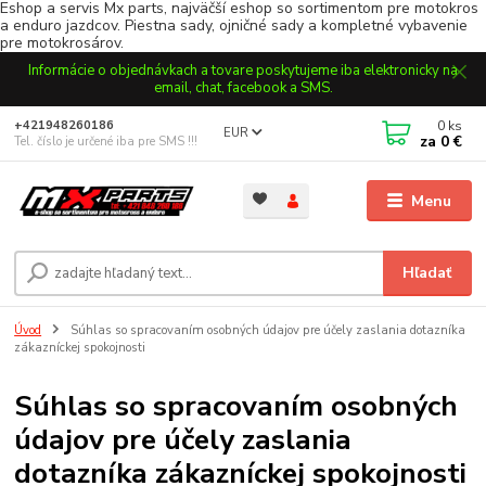
Eshop a servis Mx parts, najväčší eshop so sortimentom pre motokros
a enduro jazdcov. Piestna sady, ojničné sady a kompletné vybavenie
pre motokrosárov.
Informácie o objednávkach a tovare poskytujeme iba elektronicky na
email, chat, facebook a SMS.
0
ks
+421948260186
EUR
za
0 €
Tel. číslo je určené iba pre SMS !!!
Menu
Hľadať
Úvod
Súhlas so spracovaním osobných údajov pre účely zaslania dotazníka
zákazníckej spokojnosti
Súhlas so spracovaním osobných
údajov pre účely zaslania
dotazníka zákazníckej spokojnosti