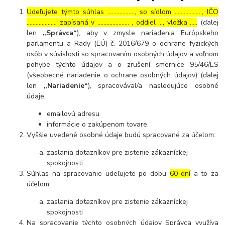
Udeľujete týmto súhlas ……………..., so sídlom ………………, IČO
………………., zapísaná v ………………… , oddiel …, vložka …..
(ďalej
len
„Správca“
), aby v zmysle nariadenia Európskeho
parlamentu a Rady (EÚ) č. 2016/679 o ochrane fyzických
osôb v súvislosti so spracovaním osobných údajov a voľnom
pohybe týchto údajov a o zrušení smernice 95/46/ES
(všeobecné nariadenie o ochrane osobných údajov) (ďalej
len
„Nariadenie“
), spracovával/a nasledujúce osobné
údaje:
emailovú adresu
informácie o zakúpenom tovare.
Vyššie uvedené osobné údaje budú spracované za účelom:
zaslania dotazníkov pre zistenie zákazníckej
spokojnosti
Súhlas na spracovanie udeľujete po dobu
60 dní
a to za
účelom:
zaslania dotazníkov pre zistenie zákazníckej
spokojnosti
Na spracovanie týchto osobných údajov Správca využíva