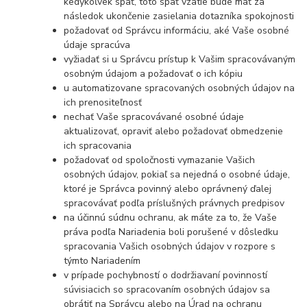
kedykoľvek späť, toto späť vzatie bude mať za
následok ukončenie zasielania dotazníka spokojnosti
požadovať od Správcu informáciu, aké Vaše osobné
údaje spracúva
vyžiadať si u Správcu prístup k Vašim spracovávaným
osobným údajom a požadovať o ich kópiu
u automatizovane spracovaných osobných údajov na
ich prenositeľnosť
nechať Vaše spracovávané osobné údaje
aktualizovať, opraviť alebo požadovať obmedzenie
ich spracovania
požadovať od spoločnosti vymazanie Vašich
osobných údajov, pokiaľ sa nejedná o osobné údaje,
ktoré je Správca povinný alebo oprávnený ďalej
spracovávať podľa príslušných právnych predpisov
na účinnú súdnu ochranu, ak máte za to, že Vaše
práva podľa Nariadenia boli porušené v dôsledku
spracovania Vašich osobných údajov v rozpore s
týmto Nariadením
v prípade pochybností o dodržiavaní povinností
súvisiacich so spracovaním osobných údajov sa
obrátiť na Správcu alebo na Úrad na ochranu