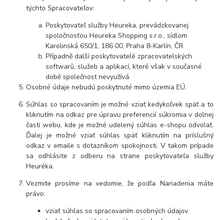
týchto Spracovateľov:
Poskytovateľ služby Heureka, prevádzkovanej
spoločnosťou Heureka Shopping s.r.o., sídlom
Karolinská 650/1, 186 00, Praha 8-Karlín, ČR
Případně další poskytovatelé zpracovatelských
softwarů, služeb a aplikací, které však v současné
době společnost nevyužívá.
Osobné údaje nebudú poskytnuté mimo územia EÚ.
Súhlas so spracovaním je možné vziať kedykoľvek späť a to
kliknutím na odkaz pre úpravu preferencií súkromia v dolnej
časti webu, kde je možné udelený súhlas e-shopu odvolať.
Ďalej je možné vziať súhlas späť kliknutím na príslušný
odkaz v emaile s dotazníkom spokojnosti. V takom prípade
sa odhlásite z odberu na strane poskytovateľa služby
Heuréka.
Vezmite prosíme na vedomie, že podľa Nariadenia máte
právo:
vziať súhlas so spracovaním osobných údajov