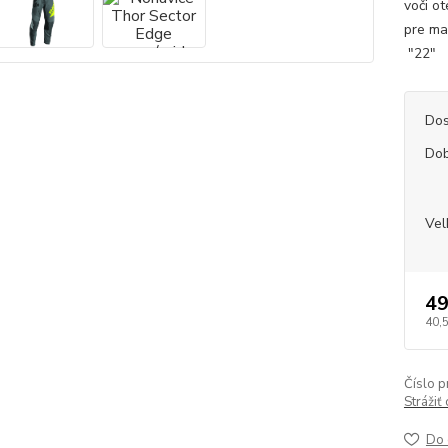
voči ot
pre m
"22" 
Dos
Dob
Vel
49
40,
Číslo p
Strážiť
Do 