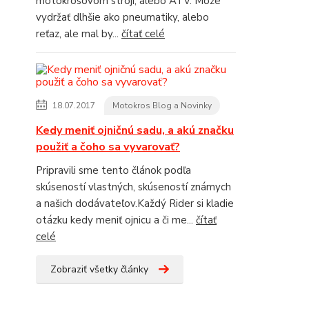
motokrosovom stroji, alebo ATV. Môže
vydržať dlhšie ako pneumatiky, alebo
reťaz, ale mal by...
čítať celé
18.07.2017
Motokros Blog a Novinky
Kedy meniť ojničnú sadu, a akú značku
použiť a čoho sa vyvarovať?
Pripravili sme tento článok podľa
skúseností vlastných, skúseností známych
a našich dodávateľov.Každý Rider si kladie
otázku kedy meniť ojnicu a či me...
čítať
celé
Zobraziť všetky články