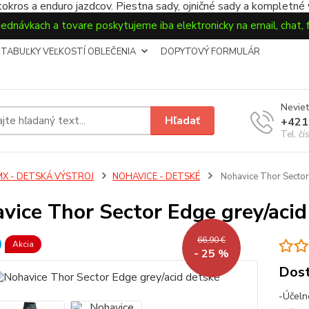
okros a enduro jazdcov. Piestna sady, ojničné sady a kompletné
jednávkach a tovare poskytujeme iba elektronicky na email, chat,
TABUĽKY VEĽKOSTÍ OBLEČENIA
DOPYTOVÝ FORMULÁR
Neviet
Hľadať
+421
Tel. čí
MX - DETSKÁ VÝSTROJ
NOHAVICE - DETSKÉ
Nohavice Thor Sector
vice Thor Sector Edge grey/acid
66,90 €
Akcia
- 25 %
Dost
-Účeln