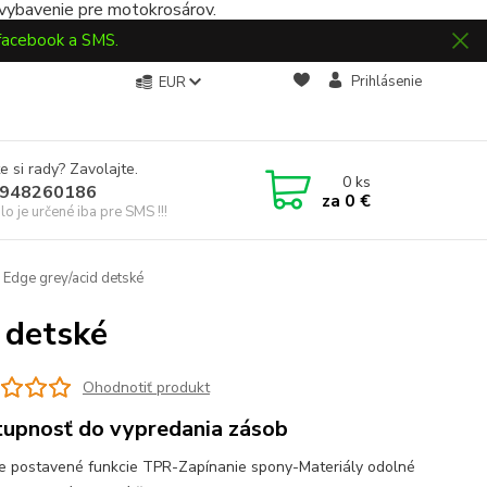
 vybavenie pre motokrosárov.
 facebook a SMS.
Prihlásenie
EUR
e si rady? Zavolajte.
0
ks
948260186
za
0 €
slo je určené iba pre SMS !!!
 Edge grey/acid detské
 detské
Ohodnotiť produkt
upnosť do vypredania zásob
e postavené funkcie TPR-Zapínanie spony-Materiály odolné