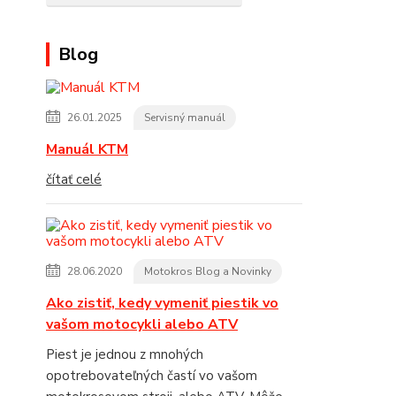
Blog
26.01.2025
Servisný manuál
Manuál KTM
čítať celé
28.06.2020
Motokros Blog a Novinky
Ako zistiť, kedy vymeniť piestik vo
vašom motocykli alebo ATV
Piest je jednou z mnohých
opotrebovateľných častí vo vašom