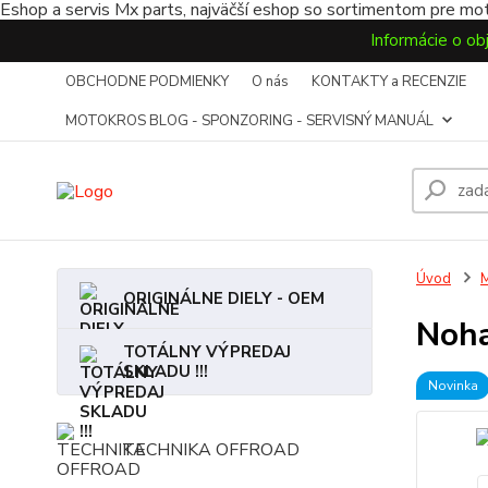
Eshop a servis Mx parts, najväčší eshop so sortimentom pre mot
Informácie o ob
OBCHODNE PODMIENKY
O nás
KONTAKTY a RECENZIE
MOTOKROS BLOG - SPONZORING - SERVISNÝ MANUÁL
Úvod
ORIGINÁLNE DIELY - OEM
Noha
TOTÁLNY VÝPREDAJ
SKLADU !!!
Novinka
TECHNIKA OFFROAD