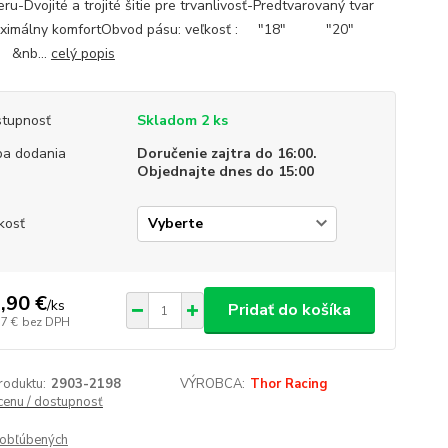
eru-Dvojité a trojité šitie pre trvanlivosť-Predtvarovaný tvar
aximálny komfortObvod pásu: veľkosť : "18" "20"
&nb...
celý popis
tupnosť
Skladom 2 ks
a dodania
Doručenie zajtra do 16:00.
Objednajte dnes do 15:00
kosť
,90 €
/
ks
Pridať do košíka
57 €
bez DPH
roduktu:
2903-2198
VÝROBCA:
Thor Racing
 cenu / dostupnosť
obľúbených