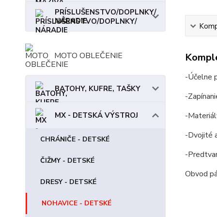
PRÍSLUŠENSTVO/DOPLNKY/
NÁRADIE
Kompl
MOTO OBLEČENIE
Komple
-Účelne 
BATOHY, KUFRE, TAŠKY
-Zapínan
MX - DETSKÁ VÝSTROJ
-Materiál
-Dvojité a
CHRÁNIČE - DETSKÉ
-Predtva
ČIŽMY - DETSKÉ
Obvod 
DRESY - DETSKÉ
cm: 
NOHAVICE - DETSKÉ