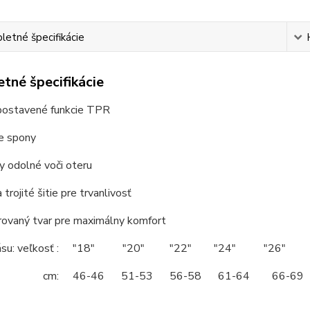
etné špecifikácie
tné špecifikácie
postavené funkcie TPR
ie spony
y odolné voči oteru
 trojité šitie pre trvanlivosť
rovaný tvar pre maximálny komfort
pásu: veľkosť : "18" "20" "22" "24" "26"
46-46 51-53 56-58 61-64 66-69 