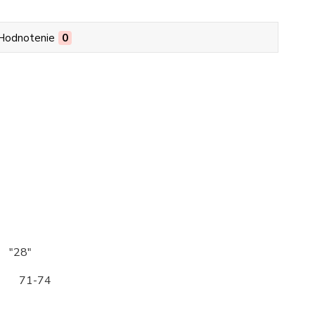
Hodnotenie
0
 "28"
71-74