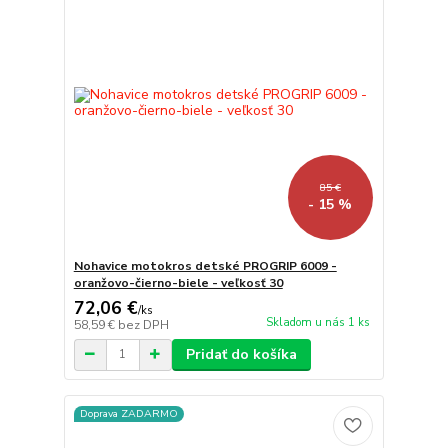
85 €
- 15 %
Nohavice motokros detské PROGRIP 6009 -
oranžovo-čierno-biele - veľkosť 30
72,06 €
/
ks
Skladom u nás 1 ks
58,59 €
bez DPH
Pridať do košíka
Doprava ZADARMO