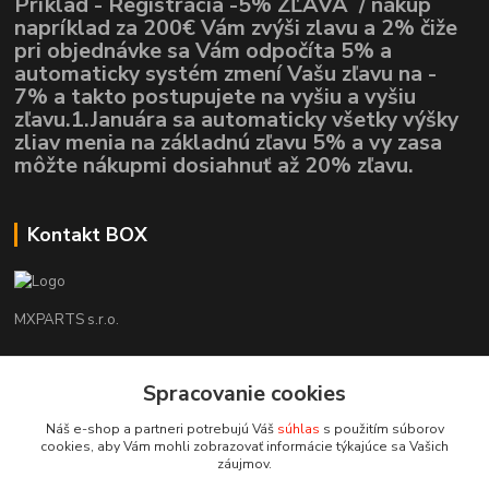
Príklad - Registrácia -5% ZĽAVA / nákup
napríklad za 200€ Vám zvýši zlavu a 2% čiže
pri objednávke sa Vám odpočíta 5% a
automaticky systém zmení Vašu zľavu na -
7% a takto postupujete na vyšiu a vyšiu
zľavu.1.Januára sa automaticky všetky výšky
zliav menia na základnú zľavu 5% a vy zasa
môžte nákupmi dosiahnuť až 20% zľavu.
Kontakt BOX
MXPARTS s.r.o.
Lukáš Mráz
+421948260186
Spracovanie cookies
Tel. číslo je určené iba pre SMS !!!
Náš e-shop a partneri potrebujú Váš
súhlas
s použitím súborov
cookies, aby Vám mohli zobrazovať informácie týkajúce sa Vašich
motokrossk@gmail.com
záujmov.