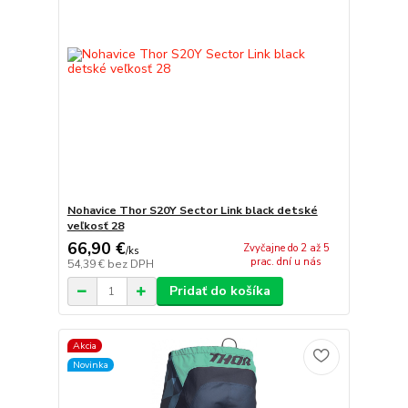
Nohavice Thor S20Y Sector Link black detské
veľkosť 28
66,90 €
Zvyčajne do 2 až 5
/
ks
prac. dní u nás
54,39 €
bez DPH
Pridať do košíka
Akcia
Novinka