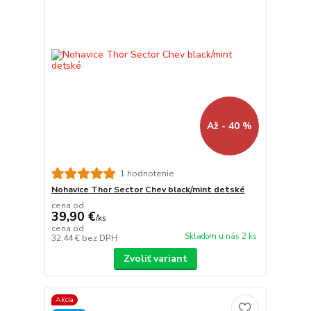
Až - 40 %
1 hodnotenie
Nohavice Thor Sector Chev black/mint detské
cena od
39,90 €
/
ks
cena od
Skladom u nás 2 ks
32,44 €
bez DPH
Zvoliť variant
Akcia