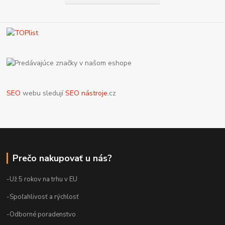
SEO
webu sledují
SEO nástroje
.cz
Prečo nakupovať u nás?
-Už 5 rokov na trhu v EU
-Spoľahlivosť a rýchlosť
-Odborné poradenstvo