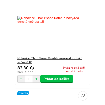
Nohavice Thor Phase Ramble navy/red detské
veľkosť 18
82,30 €
Zvyčajne do 2 až 5
/
ks
prac. dní u nás
66,91 €
bez DPH
Pridať do košíka
Novinka