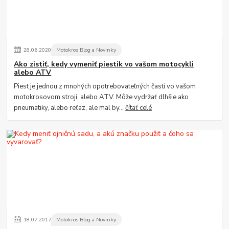
28
.
06
.
2020
Motokros Blog a Novinky
Ako zistiť, kedy vymeniť piestik vo vašom motocykli
alebo ATV
Piest je jednou z mnohých opotrebovateľných častí vo vašom
motokrosovom stroji, alebo ATV. Môže vydržať dlhšie ako
pneumatiky, alebo reťaz, ale mal by...
čítať celé
18
.
07
.
2017
Motokros Blog a Novinky