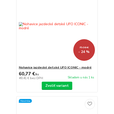
79,96 €
- 24 %
Nohavice jazdecké detské UFO ICONIC - modré
60,77 €
/
ks
Skladom u nás 1 ks
49,41 €
bez DPH
Zvoliť variant
Novinka