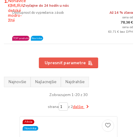
1.
Zvyčajne do 24 hodín u nás
Dostupnosť do vypredania zásob
Až 14 % zľava
cena od
78,36 €
cena od
63,71 € bez DPH
TOP produkt
Novinka
Upresniť parametre
Najnovšie
Najlacnejšie
Najdrahšie
Zobrazujem 1-20 z 30
strana
z 2
ďalšie
Akcia
Novinka