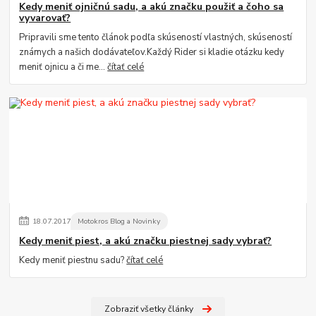
Kedy meniť ojničnú sadu, a akú značku použiť a čoho sa
vyvarovať?
Pripravili sme tento článok podľa skúseností vlastných, skúseností
známych a našich dodávateľov.Každý Rider si kladie otázku kedy
meniť ojnicu a či me...
čítať celé
18
.
07
.
2017
Motokros Blog a Novinky
Kedy meniť piest, a akú značku piestnej sady vybrať?
Kedy meniť piestnu sadu?
čítať celé
Zobraziť všetky články