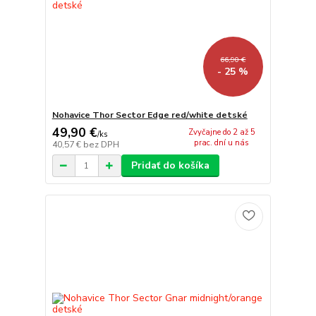
66,90 €
- 25 %
Nohavice Thor Sector Edge red/white detské
49,90 €
Zvyčajne do 2 až 5
/
ks
prac. dní u nás
40,57 €
bez DPH
Pridať do košíka