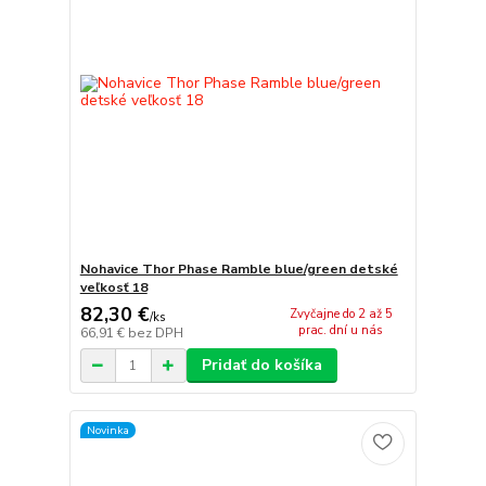
Nohavice Thor Phase Ramble blue/green detské
veľkosť 18
82,30 €
Zvyčajne do 2 až 5
/
ks
prac. dní u nás
66,91 €
bez DPH
Pridať do košíka
Novinka