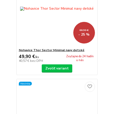
66,90 €
- 25 %
Nohavice Thor Sector Minimal navy detské
49,90 €
Zvyčajne do 24 hodín
/
ks
u nás
40,57 €
bez DPH
Zvoliť variant
Novinka