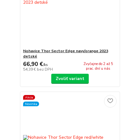
Nohavice Thor Sector Edge navy/orange 2023
detské
66,90 €
Zvyčajne do 2 až 5
/
ks
prac. dní u nás
54,39 €
bez DPH
Zvoliť variant
Akcia
Novinka