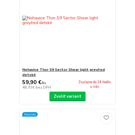
Nohavice Thor S9 Sector Shear light grey/red
detské
59,90 €
Zvyčajne do 24 hodín
/
ks
u nás
48,70 €
bez DPH
Zvoliť variant
Novinka