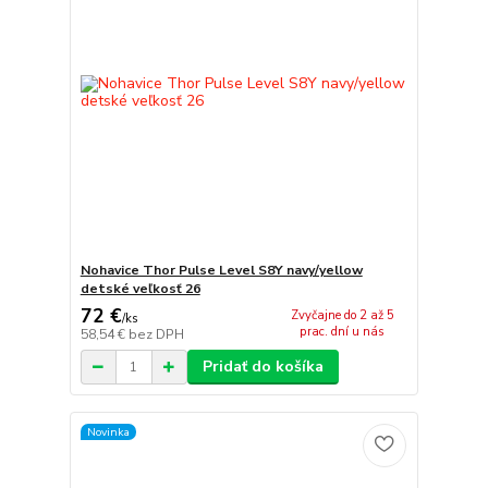
Nohavice Thor Pulse Level S8Y navy/yellow
detské veľkosť 26
72 €
Zvyčajne do 2 až 5
/
ks
prac. dní u nás
58,54 €
bez DPH
Pridať do košíka
Novinka