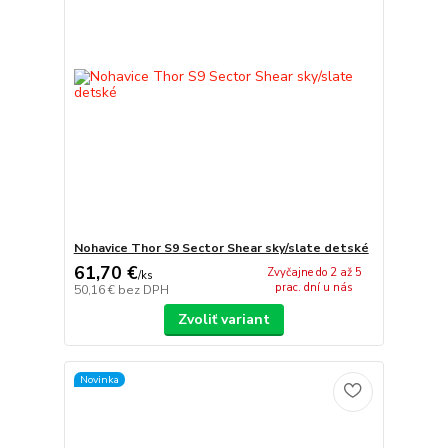
Nohavice Thor S9 Sector Shear sky/slate detské
61,70 €
Zvyčajne do 2 až 5
/
ks
prac. dní u nás
50,16 €
bez DPH
Zvoliť variant
Novinka