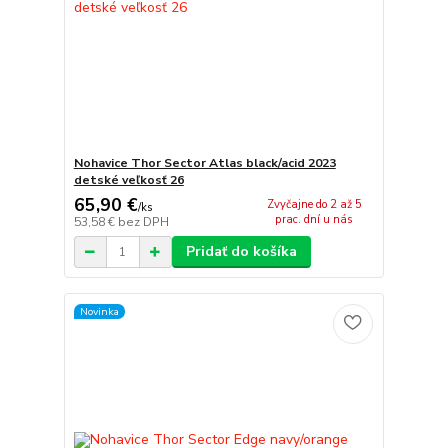
Nohavice Thor Sector Atlas black/acid 2023
detské veľkosť 26
65,90 €
Zvyčajne do 2 až 5
/
ks
prac. dní u nás
53,58 €
bez DPH
Pridať do košíka
Novinka