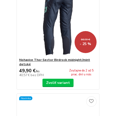
66,90 €
- 25 %
Nohavice Thor Sector Birdrock midnight/mint
detské
49,90 €
Zvyčajne do 2 až 5
/
ks
prac. dní u nás
40,57 €
bez DPH
Zvoliť variant
Novinka