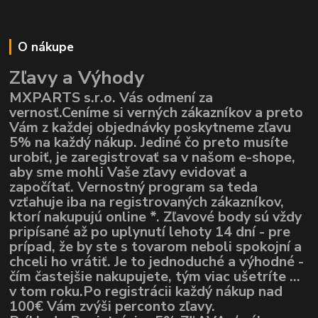
O nákupe
Zľavy a Výhody
MXPARTS s.r.o. Vás odmení za
vernosť.Ceníme si verných zákazníkov a preto
Vám z každej objednávky poskytneme zľavu
5% na každý nákup. Jediné čo preto musíte
urobiť, je zaregistrovať sa v našom e-shope,
aby sme mohli Vaše zľavy evidovať a
započítať. Vernostný program sa teda
vzťahuje iba na registrovaných zákazníkov,
ktorí nakupujú online *. Zľavové body sú vždy
pripísané až po uplynutí lehoty 14 dní - pre
prípad, že by ste s tovarom neboli spokojní a
chceli ho vrátiť. Je to jednoduché a výhodné -
čím častejšie nakupujete, tým viac ušetríte ...
v tom roku.Po registrácii každý nákup nad
100€ Vám zvýši perconto zľavy.