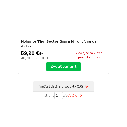
Nohavice Thor Sector Gnar midnight/orange
detské
59,90 €
Zvyčajne do 2 až 5
/
ks
prac. dní u nás
48,70 €
bez DPH
Zvoliť variant
Načítať ďalšie produkty (10)
strana
z 2
ďalšie