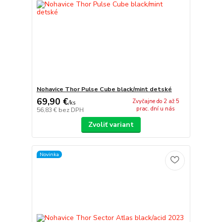
Nohavice Thor Pulse Cube black/mint detské
69,90 €
Zvyčajne do 2 až 5
/
ks
prac. dní u nás
56,83 €
bez DPH
Zvoliť variant
Novinka