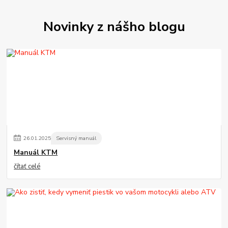
Novinky z nášho blogu
26
.
01
.
2025
Servisný manuál
Manuál KTM
čítať celé