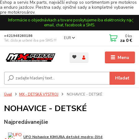
Eshop a servis Mx parts, najväčší eshop so sortimentom pre motokros
a enduro jazdcov. Piestna sady, ojničné sady a kompletné vybavenie
pre motokrosárov.
Informácie o objednávkach a tovare poskytujeme iba elektronicky na
email, chat, facebook a SMS.
0
ks
+421948260186
EUR
za
0 €
Tel. číslo je určené iba pre SMS !!!
Menu
Hľadať
Úvod
MX - DETSKÁ VÝSTROJ
NOHAVICE - DETSKÉ
NOHAVICE - DETSKÉ
Najpredávanejšie
UFO Nohavice KIMURA detské modro-žlté