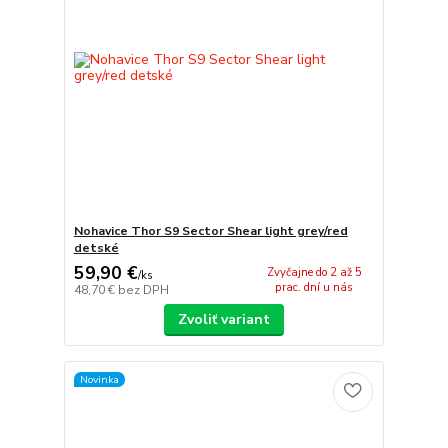
Nohavice Thor S9 Sector Shear light grey/red
detské
59,90 €
Zvyčajne do 2 až 5
/
ks
prac. dní u nás
48,70 €
bez DPH
Zvoliť variant
Novinka