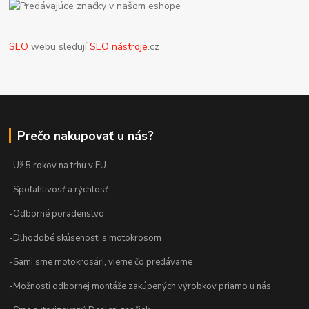
SEO
webu sledují
SEO nástroje
.cz
Prečo nakupovať u nás?
-Už 5 rokov na trhu v EU
-Spoľahlivosť a rýchlosť
-Odborné poradenstvo
-Dlhodobé skúsenosti s motokrosom
-Sami sme motokrosári, vieme čo predávame
-Možnosti odbornej montáže zakúpených výrobkov priamo u nás