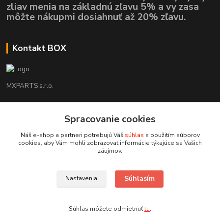
zliav menia na základnú zľavu 5% a vy zasa
môžte nákupmi dosiahnuť až 20% zľavu.
Kontakt BOX
MXPARTS s.r.o.
Lukáš Mráz
Spracovanie cookies
+421948260186
Tel. číslo je určené iba pre SMS !!!
Náš e-shop a partneri potrebujú Váš
súhlas
s použitím súborov
cookies, aby Vám mohli zobrazovať informácie týkajúce sa Vašich
motokrossk@gmail.com
záujmov.
Súhlasím
Nastavenia
Súhlas môžete odmietnuť
tu
.
Vytvorené na
Eshop-rychlo.sk