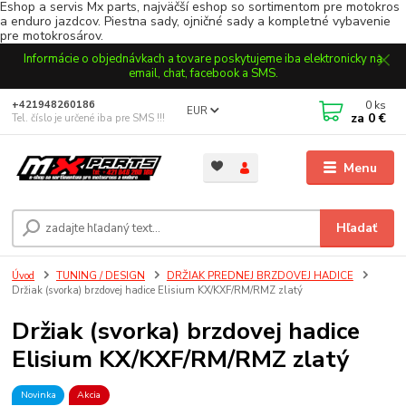
Eshop a servis Mx parts, najväčší eshop so sortimentom pre motokros
a enduro jazdcov. Piestna sady, ojničné sady a kompletné vybavenie
pre motokrosárov.
Informácie o objednávkach a tovare poskytujeme iba elektronicky na
email, chat, facebook a SMS.
0
ks
+421948260186
EUR
za
0 €
Tel. číslo je určené iba pre SMS !!!
Menu
Hľadať
Úvod
TUNING / DESIGN
DRŽIAK PREDNEJ BRZDOVEJ HADICE
Držiak (svorka) brzdovej hadice Elisium KX/KXF/RM/RMZ zlatý
Držiak (svorka) brzdovej hadice
Elisium KX/KXF/RM/RMZ zlatý
Novinka
Akcia