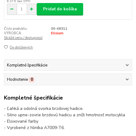
8,37 €
bez DPH
Pridať do košíka
Číslo produktu:
00-48311
VÝROBCA:
Elisium
Strážiť cenu / dostupnosť
Do obľúbených
Kompletné špecifikácie
Hodnotenie
0
Kompletné špecifikácie
- Ľahká a odolná svorka brzdovej hadice.
- Silno upne-zovrie brzdovú hadicu a zníži hmotnosť motocykla
- Eloxované farby
- Vyrobené z hliníka A7009-T6.