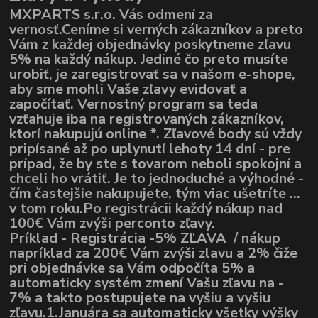
MXPARTS s.r.o. Vás odmení za
vernosť.Ceníme si verných zákazníkov a preto
Vám z každej objednávky poskytneme zľavu
5% na každý nákup. Jediné čo preto musíte
urobiť, je zaregistrovať sa v našom e-shope,
aby sme mohli Vaše zľavy evidovať a
započítať. Vernostný program sa teda
vzťahuje iba na registrovaných zákazníkov,
ktorí nakupujú online *. Zľavové body sú vždy
pripísané až po uplynutí lehoty 14 dní - pre
prípad, že by ste s tovarom neboli spokojní a
chceli ho vrátiť. Je to jednoduché a výhodné -
čím častejšie nakupujete, tým viac ušetríte ...
v tom roku.Po registrácii každý nákup nad
100€ Vám zvýši perconto zľavy.
Príklad - Registrácia -5% ZĽAVA / nákup
napríklad za 200€ Vám zvýši zlavu a 2% čiže
pri objednávke sa Vám odpočíta 5% a
automaticky systém zmení Vašu zľavu na -
7% a takto postupujete na vyšiu a vyšiu
zľavu.1.Januára sa automaticky všetky výšky