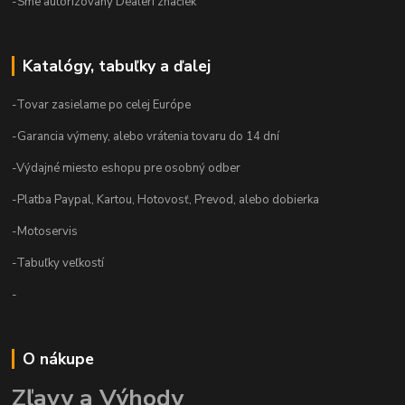
-Sme autorizovaný Dealeri značiek
Katalógy, tabuľky a ďalej
-Tovar zasielame po celej Európe
-Garancia výmeny, alebo vrátenia tovaru do 14 dní
-Výdajné miesto eshopu pre osobný odber
-Platba Paypal, Kartou, Hotovosť, Prevod, alebo dobierka
-Motoservis
-Tabuľky veľkostí
-
O nákupe
Zľavy a Výhody