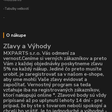
-Tabuľky veľkostí
-
O nákupe
Zľavy a Výhody
MXPARTS s.r.o. Vás odmení za
vernosť.Ceníme si verných zákazníkov a preto
Vám z každej objednávky poskytneme zľavu
5% na každý nákup. Jediné čo preto musíte
urobiť, je zaregistrovať sa v našom e-shope,
aby sme mohli Vaše zľavy evidovať a
započítať. Vernostný program sa teda
vzťahuje iba na registrovaných zákazníkov,
ktorí nakupujú online *. Zľavové body sú vždy
pripísané až po uplynutí lehoty 14 dní - pre
prípad, že by ste s tovarom neboli spokojní a
chceli ho vrátiť. Je to jednoduché a výhodné -