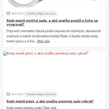
18
.
07
.
2017
Motokros Blog a Novinky
Kedy meniť ojničnú sadu, a akú značku použiť a čoho sa
vyvarovať?
Pripravili sme tento článok podľa skúseností vlastných, skúseností
známych a našich dodávateľov.Každý Rider si kladie otázku kedy
meniť ojnicu a či me...
čítať celé
18
.
07
.
2017
Motokros Blog a Novinky
Kedy meniť piest, a akú značku piestnej sady vybrať?
Kedy meniť piestnu sadu?
čítať celé