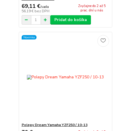
69,11 €
Zvyčajne do 2 až 5
/
sada
prac. dní u nás
56,19 €
bez DPH
Pridať do košíka
Novinka
Polepy Dream Yamaha YZF250 / 10-13