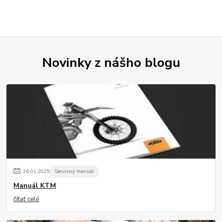
Novinky z nášho blogu
26
.
01
.
2025
Servisný manuál
Manuál KTM
čítať celé