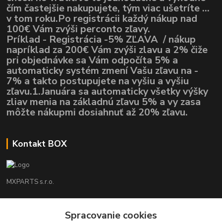
čím častejšie nakupujete, tým viac ušetríte ...
v tom roku.Po registrácii každý nákup nad
100€ Vám zvýši perconto zľavy.
Príklad - Registrácia -5% ZĽAVA / nákup
napríklad za 200€ Vám zvýši zlavu a 2% čiže
pri objednávke sa Vám odpočíta 5% a
automaticky systém zmení Vašu zľavu na -
7% a takto postupujete na vyšiu a vyšiu
zľavu.1.Januára sa automaticky všetky výšky
zliav menia na základnú zľavu 5% a vy zasa
môžte nákupmi dosiahnuť až 20% zľavu.
Kontakt BOX
MXPARTS s.r.o.
Lukáš Mráz
Spracovanie cookies
+421948260186