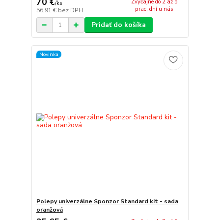
70 €
Zvyčajne do 2 až 5
/
ks
prac. dní u nás
56,91 €
bez DPH
Pridať do košíka
Novinka
Polepy univerzálne Sponzor Standard kit - sada
oranžová