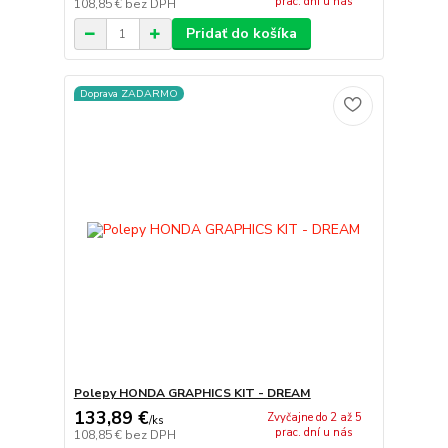
prac. dní u nás
108,85 €
bez DPH
Pridať do košíka
Doprava ZADARMO
Polepy HONDA GRAPHICS KIT - DREAM
133,89 €
Zvyčajne do 2 až 5
/
ks
prac. dní u nás
108,85 €
bez DPH