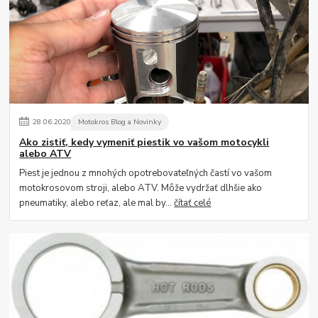
28
.
06
.
2020
Motokros Blog a Novinky
Ako zistiť, kedy vymeniť piestik vo vašom motocykli
alebo ATV
Piest je jednou z mnohých opotrebovateľných častí vo vašom
motokrosovom stroji, alebo ATV. Môže vydržať dlhšie ako
pneumatiky, alebo reťaz, ale mal by...
čítať celé