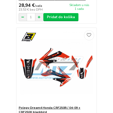
28,94 €
Skladom u nás
/
sada
1 sada
23,53 €
bez DPH
Pridať do košíka
Polepy Dream4 Honda CRF250R / 04-09 +
CRF250X blackbird