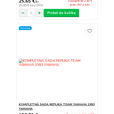
25,65 €
Zvyčajne do 2 až 5
/
ks
prac. dní u nás
20,85 €
bez DPH
Pridať do košíka
Novinka
KOMPLETNÁ SADA REPLIKA TEAM YAMAHA 1993
YAMAHA