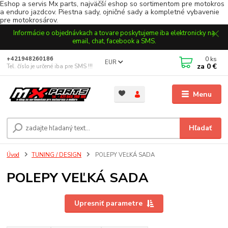
Eshop a servis Mx parts, najväčší eshop so sortimentom pre motokros
a enduro jazdcov. Piestna sady, ojničné sady a kompletné vybavenie
pre motokrosárov.
Informácie o objednávkach a tovare poskytujeme iba elektronicky na
email, chat, facebook a SMS.
0
ks
+421948260186
EUR
za
0 €
Tel. číslo je určené iba pre SMS !!!
Menu
Hľadať
Úvod
TUNING / DESIGN
POLEPY VEĽKÁ SADA
POLEPY VEĽKÁ SADA
Upresniť parametre