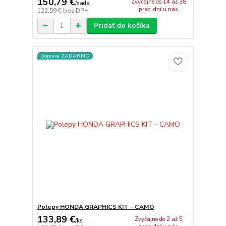
150,79 €
Zvyčajne do 14 až 38
/
sada
prac. dní u nás
122,59 €
bez DPH
Pridať do košíka
Doprava ZADARMO
Polepy HONDA GRAPHICS KIT - CAMO
133,89 €
Zvyčajne do 2 až 5
/
ks