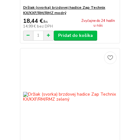
Držiak (svorka) brzdovej hadice Zap Technix
KX/KXF/RM/RMZ modrý
18,44 €
Zvyčajne do 24 hodín
/
ks
u nás
14,99 €
bez DPH
Pridať do košíka