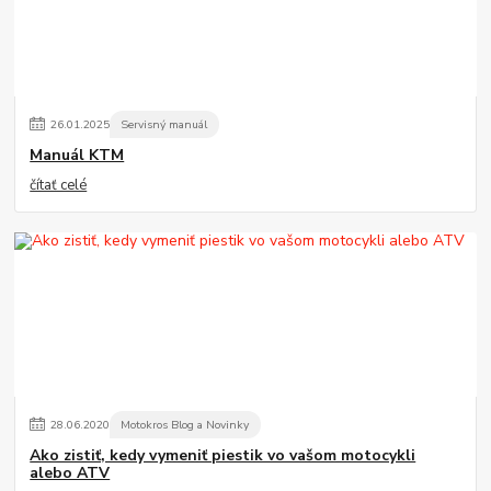
26
.
01
.
2025
Servisný manuál
Manuál KTM
čítať celé
28
.
06
.
2020
Motokros Blog a Novinky
Ako zistiť, kedy vymeniť piestik vo vašom motocykli
alebo ATV