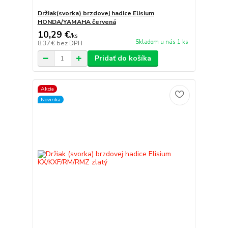
Držiak(svorka) brzdovej hadice Elisium
HONDA/YAMAHA červená
10,29 €
/
ks
Skladom u nás 1 ks
8,37 €
bez DPH
Pridať do košíka
Akcia
Novinka