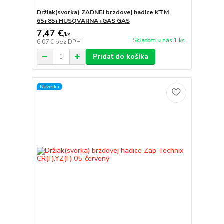
Držiak(svorka) ZADNEJ brzdovej hadice KTM
65+85+HUSQVARNA+GAS GAS
7,47 €
/
ks
Skladom u nás 1 ks
6,07 €
bez DPH
Pridať do košíka
Novinka