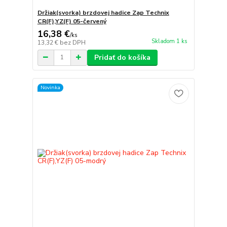
Držiak(svorka) brzdovej hadice Zap Technix
CR(F),YZ(F) 05-červený
16,38 €
/
ks
Skladom 1 ks
13,32 €
bez DPH
Pridať do košíka
Novinka