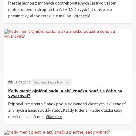
Piest je jednou z mnohých opotrebovateľných častí vo vašom
motokrosovom stroji, alebo ATV. Môže vydržať dlhšie ako
pneumatiky, alebo reťaz, ale mal by...
čítať celé
18
.
07
.
2017
Motokros Blog a Novinky
Kedy meniť ojničnú sadu, a akú značku použiť a čoho sa
vyvarovať?
Pripravili sme tento článok podľa skúseností vlastných, skúseností
známych a našich dodávateľov.Každý Rider si kladie otázku kedy
meniť ojnicu a či me...
čítať celé