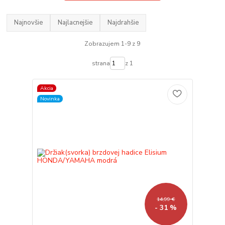
Najnovšie
Najlacnejšie
Najdrahšie
Zobrazujem 1-9 z 9
strana
z 1
Akcia
Novinka
14,99 €
- 31 %