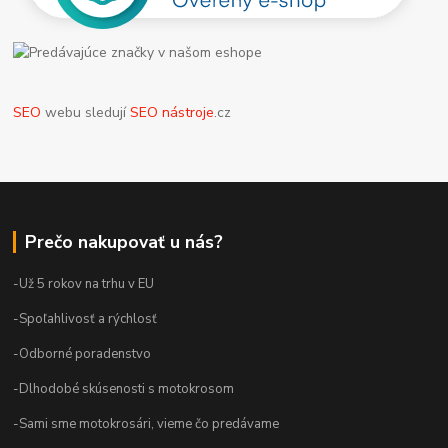
SEO
webu sledují
SEO nástroje
.cz
Prečo nakupovať u nás?
-Už 5 rokov na trhu v EU
-Spoľahlivosť a rýchlosť
-Odborné poradenstvo
-Dlhodobé skúsenosti s motokrosom
-Sami sme motokrosári, vieme čo predávame