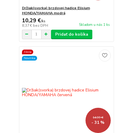
Držiak(svorka) brzdovej hadice Elisium
HONDA/YAMAHA modrá
10,29 €
/
ks
Skladom u nás 1 ks
8,37 €
bez DPH
Pridať do košíka
Akcia
Novinka
14,99 €
- 31 %