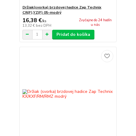
Držiak(svorka) brzdovej hadice Zap Technix
CR(F),YZ(F) 05-modrý
16,38 €
Zvyčajne do 24 hodín
/
ks
u nás
13,32 €
bez DPH
Pridať do košíka