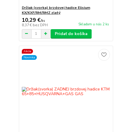
Držiak (svorka) brzdovej hadice Elisium
KX/KXF/RM/RMZ zlatý
10,29 €
/
ks
Skladom u nás 2 ks
8,37 €
bez DPH
Pridať do košíka
Akcia
Novinka