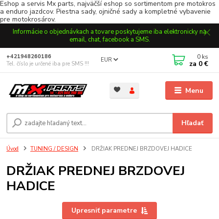
Eshop a servis Mx parts, najväčší eshop so sortimentom pre motokros
a enduro jazdcov. Piestna sady, ojničné sady a kompletné vybavenie
pre motokrosárov.
Informácie o objednávkach a tovare poskytujeme iba elektronicky na
email, chat, facebook a SMS.
0
ks
+421948260186
EUR
za
0 €
Tel. číslo je určené iba pre SMS !!!
Menu
Hľadať
Úvod
TUNING / DESIGN
DRŽIAK PREDNEJ BRZDOVEJ HADICE
DRŽIAK PREDNEJ BRZDOVEJ
HADICE
Upresniť parametre