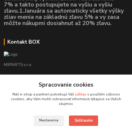
7% a takto postupujete na vyšiu a vyšiu
zľavu.1.Januára sa automaticky všetky výšky
zliav menia na základnú zľavu 5% a vy zasa
môžte nákupmi dosiahnuť až 20% zľavu.
Kontakt BOX
MXPARTS s.r.o.
Lukáš Mráz
+421948260186
Spracovanie cookies
Tel. číslo je určené iba pre SMS !!!
Náš e-shop a partneri potrebujú Váš
súhlas
s použitím súborov
cookies, aby Vám mohli zobrazovať informácie týkajúce sa Vašich
motokrossk@gmail.com
záujmov.
Súhlasím
Nastavenia