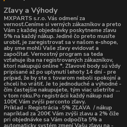
Zľavy a Výhody
MXPARTS s.r.o. Vás odmení za
vernosť.Ceníme si verných zákazníkov a preto
Vám z každej objednávky poskytneme zľavu
5% na každý nákup. Jediné čo preto musíte
urobiť, je zaregistrovať sa v našom e-shope,
aby sme mohli Vaše zľavy evidovať a
započítať. Vernostný program sa teda
vzťahuje iba na registrovaných zákazníkov,
ktorí nakupujú online *. Zľavové body sú vždy
pripísané až po uplynutí lehoty 14 dní - pre
prípad, že by ste s tovarom neboli spokojní a
chceli ho vrátiť. Je to jednoduché a výhodné -
čím častejšie nakupujete, tým viac ušetríte ...
v tom roku.Po registrácii každý nákup nad
100€ Vám zvýši perconto zľavy.
Príklad - Registrácia -5% ZĽAVA / nákup
napríklad za 200€ Vám zvýši zlavu a 2% čiže
pri objednávke sa Vám odpočíta 5% a
automaticky systém zmení Vašu zľavu na -