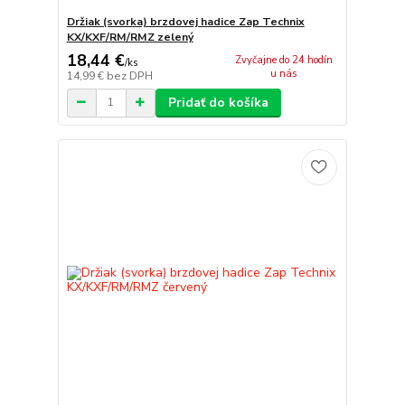
Držiak (svorka) brzdovej hadice Zap Technix
KX/KXF/RM/RMZ zelený
18,44 €
Zvyčajne do 24 hodín
/
ks
u nás
14,99 €
bez DPH
Pridať do košíka