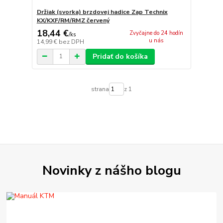
Držiak (svorka) brzdovej hadice Zap Technix
KX/KXF/RM/RMZ červený
18,44 €
Zvyčajne do 24 hodín
/
ks
u nás
14,99 €
bez DPH
Pridať do košíka
strana
z 1
Novinky z nášho blogu