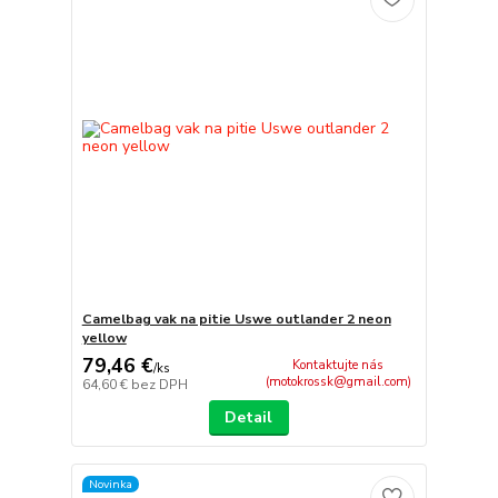
Camelbag vak na pitie Uswe outlander 2 neon
yellow
79,46 €
Kontaktujte nás
/
ks
(motokrossk@gmail.com)
64,60 €
bez DPH
Detail
Novinka