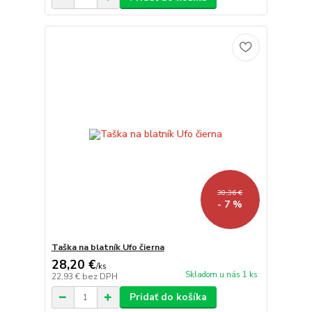
30,36 €
- 7 %
Taška na blatník Ufo čierna
28,20 €
/
ks
Skladom u nás 1 ks
22,93 €
bez DPH
Pridať do košíka