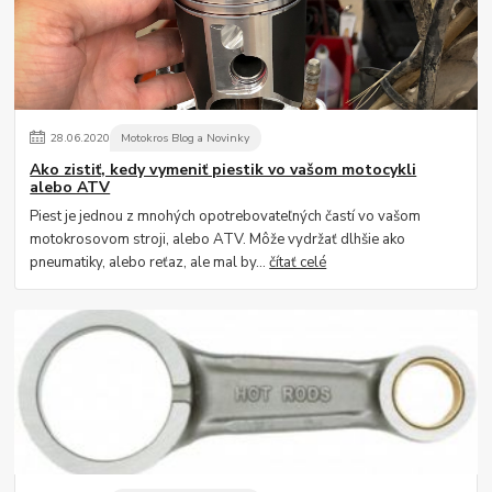
28
.
06
.
2020
Motokros Blog a Novinky
Ako zistiť, kedy vymeniť piestik vo vašom motocykli
alebo ATV
Piest je jednou z mnohých opotrebovateľných častí vo vašom
motokrosovom stroji, alebo ATV. Môže vydržať dlhšie ako
pneumatiky, alebo reťaz, ale mal by...
čítať celé