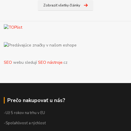
Zobraziť všetky články
SEO
webu sledují
SEO nástroje
.cz
Prečo nakupovať u nás?
-Už 5 rokov na trhu v EU
-Spoľahlivosť a rýchlosť