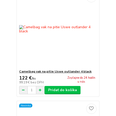
Camelbag vak na pitie Uswe outlander 4 black
122 €
Zvyčajne do 24 hodín
/
ks
u nás
99,19 €
bez DPH
Pridať do košíka
Novinka