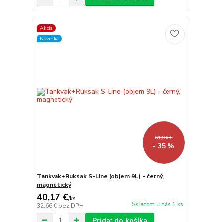
Akcia
Novinka
61,96 €
- 35 %
Tankvak+Ruksak S-Line (objem 9L) - černý,
magnetický
40,17 €
/
ks
Skladom u nás 1 ks
32,66 €
bez DPH
Pridať do košíka