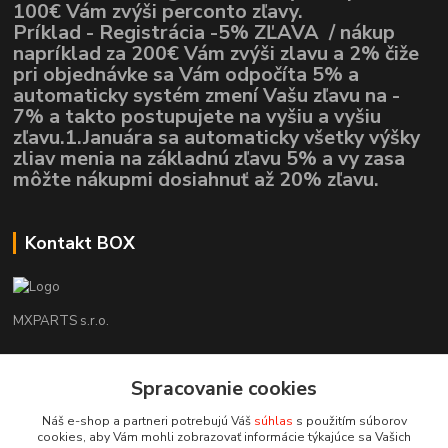
100€ Vám zvýši perconto zľavy.
Príklad - Registrácia -5% ZĽAVA / nákup
napríklad za 200€ Vám zvýši zlavu a 2% čiže
pri objednávke sa Vám odpočíta 5% a
automaticky systém zmení Vašu zľavu na -
7% a takto postupujete na vyšiu a vyšiu
zľavu.1.Januára sa automaticky všetky výšky
zliav menia na základnú zľavu 5% a vy zasa
môžte nákupmi dosiahnuť až 20% zľavu.
Kontakt BOX
MXPARTS s.r.o.
Lukáš Mráz
+421948260186
Spracovanie cookies
Tel. číslo je určené iba pre SMS !!!
Náš e-shop a partneri potrebujú Váš
súhlas
s použitím súborov
cookies, aby Vám mohli zobrazovať informácie týkajúce sa Vašich
motokrossk@gmail.com