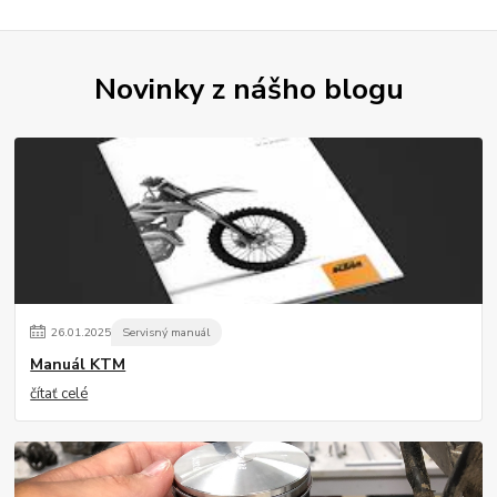
Novinky z nášho blogu
26
.
01
.
2025
Servisný manuál
Manuál KTM
čítať celé