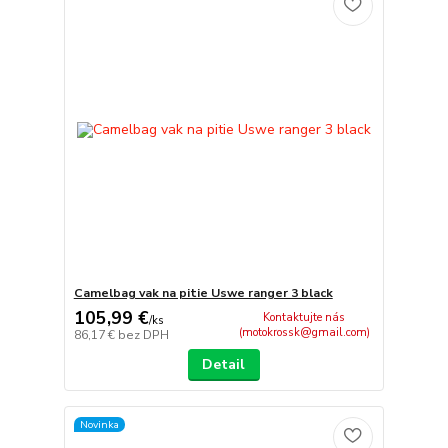
Camelbag vak na pitie Uswe ranger 3 black
105,99 €
Kontaktujte nás
/
ks
(motokrossk@gmail.com)
86,17 €
bez DPH
Detail
Novinka