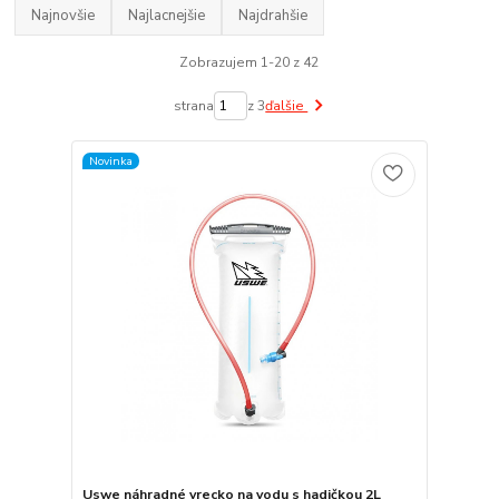
Najnovšie
Najlacnejšie
Najdrahšie
Zobrazujem 1-20 z 42
strana
z 3
ďalšie
Novinka
Uswe náhradné vrecko na vodu s hadičkou 2L