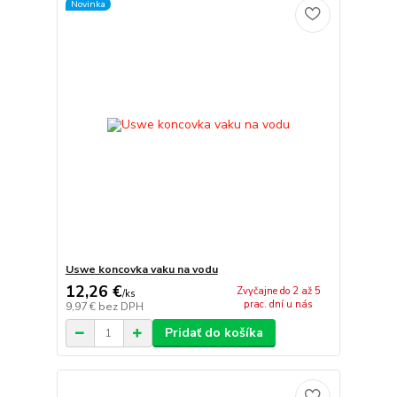
Novinka
Uswe koncovka vaku na vodu
12,26 €
Zvyčajne do 2 až 5
/
ks
prac. dní u nás
9,97 €
bez DPH
Pridať do košíka