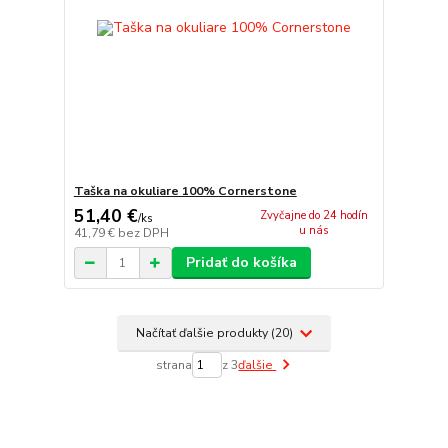
Taška na okuliare 100% Cornerstone
51,40 €
Zvyčajne do 24 hodín
/
ks
u nás
41,79 €
bez DPH
Pridať do košíka
Načítať ďalšie produkty (20)
strana
z 3
ďalšie