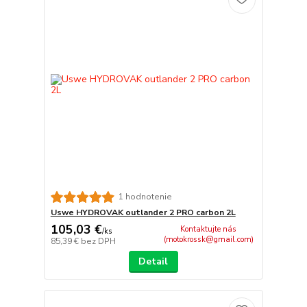
1 hodnotenie
Uswe HYDROVAK outlander 2 PRO carbon 2L
105,03 €
Kontaktujte nás
/
ks
(motokrossk@gmail.com)
85,39 €
bez DPH
Detail