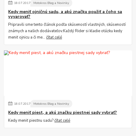
18
.
07
.
2017
Motokros Blog a Novinky
Kedy meniť ojničnú sadu, a akú značku použiť a čoho sa
vyvarovať?
Pripravili sme tento článok podľa skúseností vlastných, skúseností
známych a našich dodávateľov.Každý Rider si kladie otázku kedy
meniť ojnicu a či me...
čítať celé
18
.
07
.
2017
Motokros Blog a Novinky
Kedy meniť piest, a akú značku piestnej sady vybrať?
Kedy meniť piestnu sadu?
čítať celé