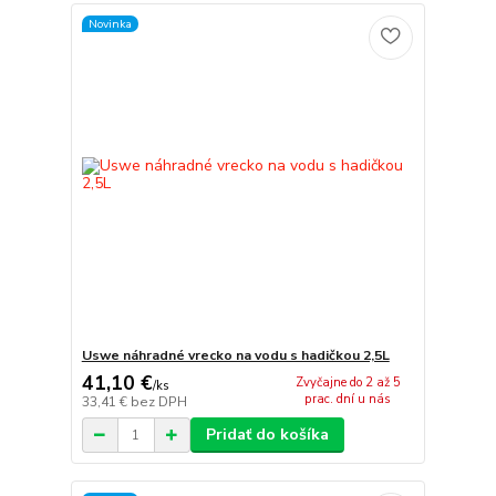
Novinka
Uswe náhradné vrecko na vodu s hadičkou 2,5L
41,10 €
Zvyčajne do 2 až 5
/
ks
prac. dní u nás
33,41 €
bez DPH
Pridať do košíka