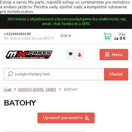
Eshop a servis Mx parts, najväčší eshop so sortimentom pre motokros
a enduro jazdcov. Piestna sady, ojničné sady a kompletné vybavenie
pre motokrosárov.
Informácie o objednávkach a tovare poskytujeme iba elektronicky na
email, chat, facebook a SMS.
0
ks
+421948260186
EUR
za
0 €
Tel. číslo je určené iba pre SMS !!!
Menu
Hľadať
Úvod
BATOHY, KUFRE, TAŠKY
BATOHY
BATOHY
Upresniť parametre