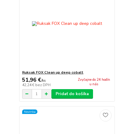
Ruksak FOX Clean up deep cobalt
51,96 €
Zvyčajne do 24 hodín
/
ks
u nás
42,24 €
bez DPH
Pridať do košíka
Novinka