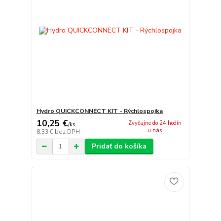
Hydro QUICKCONNECT KIT - Rýchlospojka
10,25 €
Zvyčajne do 24 hodín
/
ks
u nás
8,33 €
bez DPH
Pridať do košíka