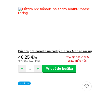
Púzdro pre náradie na zadný blatník Moose racing
46,25 €
Zvyčajne do 2 až 5
/
ks
prac. dní u nás
37,60 €
bez DPH
Pridať do košíka
Novinka