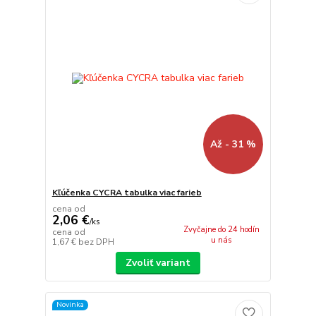
Až - 31 %
Kľúčenka CYCRA tabulka viac farieb
cena od
2,06 €
/
ks
Zvyčajne do 24 hodín
cena od
u nás
1,67 €
bez DPH
Zvoliť variant
Novinka