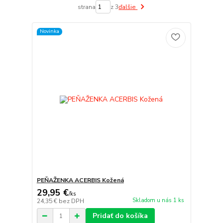
strana
z 3
ďalšie
Novinka
PEŇAŽENKA ACERBIS Kožená
29,95 €
/
ks
Skladom u nás 1 ks
24,35 €
bez DPH
Pridať do košíka