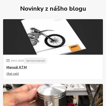
Novinky z nášho blogu
26
.
01
.
2025
Servisný manuál
Manuál KTM
čítať celé