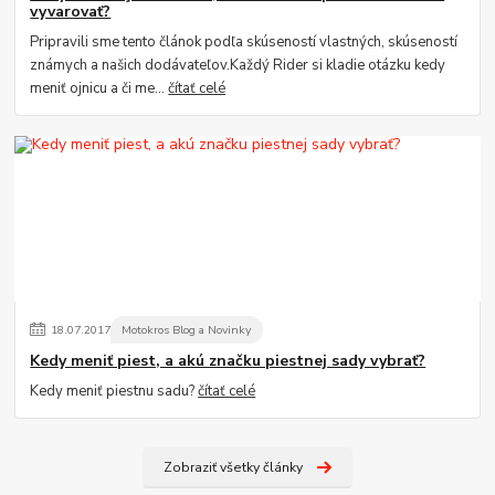
vyvarovať?
Pripravili sme tento článok podľa skúseností vlastných, skúseností
známych a našich dodávateľov.Každý Rider si kladie otázku kedy
meniť ojnicu a či me...
čítať celé
18
.
07
.
2017
Motokros Blog a Novinky
Kedy meniť piest, a akú značku piestnej sady vybrať?
Kedy meniť piestnu sadu?
čítať celé
Zobraziť všetky články