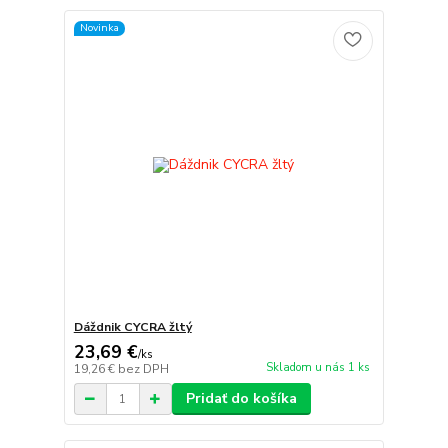
Novinka
Dáždnik CYCRA žltý
23,69 €
/
ks
Skladom u nás 1 ks
19,26 €
bez DPH
Pridať do košíka