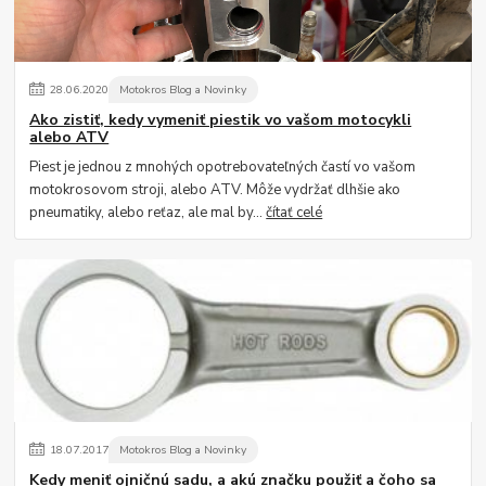
28
.
06
.
2020
Motokros Blog a Novinky
Ako zistiť, kedy vymeniť piestik vo vašom motocykli
alebo ATV
Piest je jednou z mnohých opotrebovateľných častí vo vašom
motokrosovom stroji, alebo ATV. Môže vydržať dlhšie ako
pneumatiky, alebo reťaz, ale mal by...
čítať celé
18
.
07
.
2017
Motokros Blog a Novinky
Kedy meniť ojničnú sadu, a akú značku použiť a čoho sa