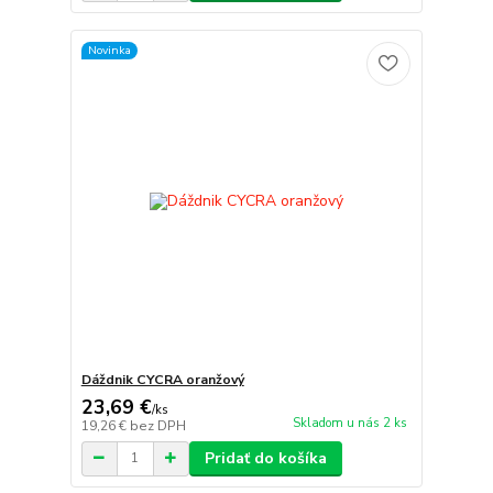
Novinka
Dáždnik CYCRA oranžový
23,69 €
/
ks
Skladom u nás 2 ks
19,26 €
bez DPH
Pridať do košíka