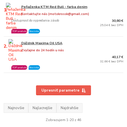
Peňaženka KTM Red Bull - farba denim
1.
Kontaktujte nás (motokrossk@gmail.com)
Dostupnosť do vypredania zásob
30,80 €
25,04 € bez DPH
TOP produkt
Novinka
Dáždnik Maxima Oil USA
2.
Zvyčajne do 24 hodín u nás
40,17 €
32,66 € bez DPH
TOP produkt
Novinka
Upresniť parametre
Najnovšie
Najlacnejšie
Najdrahšie
Zobrazujem 1-20 z 46