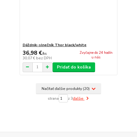
Dáždnik-slnečník Thor black/white
36,98 €
Zvyčajne do 24 hodín
/
ks
u nás
30,07 €
bez DPH
Pridať do košíka
Načítať ďalšie produkty (20)
strana
z 3
ďalšie