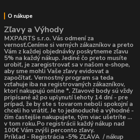
O nákupe
Zľavy a Výhody
MXPARTS s.r.o. Vás odmení za
vernosť.Ceníme si verných zákazníkov a preto
Vám z každej objednávky poskytneme zľavu
5% na každý nákup. Jediné čo preto musíte
urobiť, je zaregistrovať sa v našom e-shope,
aby sme mohli Vaše zľavy evidovať a
započítať. Vernostný program sa teda
vzťahuje iba na registrovaných zákazníkov,
ktorí nakupujú online *. Zľavové body sú vždy
pripísané až po uplynutí lehoty 14 dní - pre
prípad, že by ste s tovarom neboli spokojní a
chceli ho vrátiť. Je to jednoduché a výhodné -
čím častejšie nakupujete, tým viac ušetríte ...
v tom roku.Po registrácii každý nákup nad
100€ Vám zvýši perconto zľavy.
Príklad - Registrácia -5% ZĽAVA / nákup