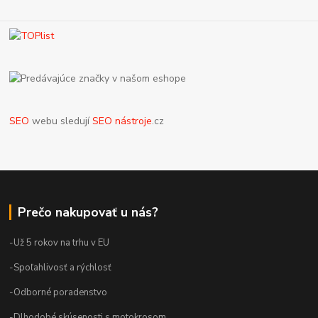
SEO
webu sledují
SEO nástroje
.cz
Prečo nakupovať u nás?
-Už 5 rokov na trhu v EU
-Spoľahlivosť a rýchlosť
-Odborné poradenstvo
-Dlhodobé skúsenosti s motokrosom