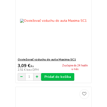
Osviežovač vzduchu do auta Maxima SC1
3,09 €
Zvyčajne do 24 hodín
/
ks
u nás
2,51 €
bez DPH
Pridať do košíka