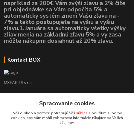
napríklad za 200€ Vám zvýši zlavu a 2% čiže
pri objednávke sa Vám odpočíta 5% a
automaticky systém zmení Vašu zľavu na -
7% a takto postupujete na vyšiu a vyšiu
zľavu.1.Januára sa automaticky všetky výšky
zliav menia na základnú zľavu 5% a vy zasa
môžte nákupmi dosiahnuť až 20% zľavu.
Kontakt BOX
MXPARTS s.r.o.
Lukáš Mráz
+421948260186
Spracovanie cookies
Tel. číslo je určené iba pre SMS !!!
Náš e-shop a partneri potrebujú Váš
súhlas
s použitím súborov
cookies, aby Vám mohli zobrazovať informácie týkajúce sa Vašich
motokrossk@gmail.com
záujmov.