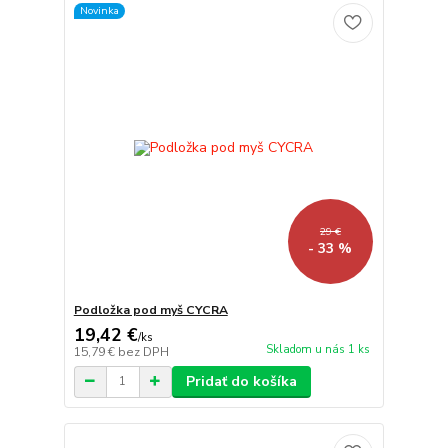
Novinka
29 €
- 33 %
Podložka pod myš CYCRA
19,42 €
/
ks
Skladom u nás 1 ks
15,79 €
bez DPH
Pridať do košíka