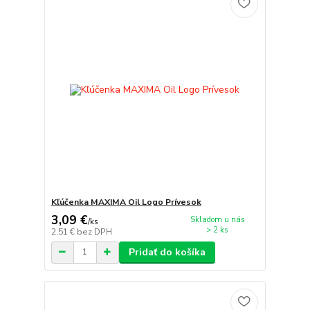
Kľúčenka MAXIMA Oil Logo Prívesok
3,09 €
Skladom u nás
/
ks
> 2 ks
2,51 €
bez DPH
Pridať do košíka