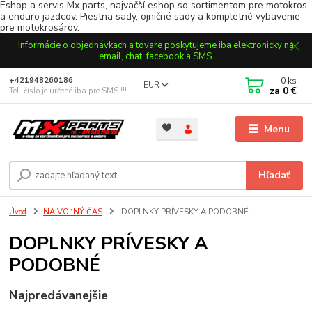
Eshop a servis Mx parts, najväčší eshop so sortimentom pre motokros
a enduro jazdcov. Piestna sady, ojničné sady a kompletné vybavenie
pre motokrosárov.
Informácie o objednávkach a tovare poskytujeme iba elektronicky na
email, chat, facebook a SMS.
0
ks
+421948260186
EUR
za
0 €
Tel. číslo je určené iba pre SMS !!!
Menu
Hľadať
Úvod
NA VOĽNÝ ČAS
DOPLNKY PRÍVESKY A PODOBNÉ
DOPLNKY PRÍVESKY A
PODOBNÉ
Najpredávanejšie