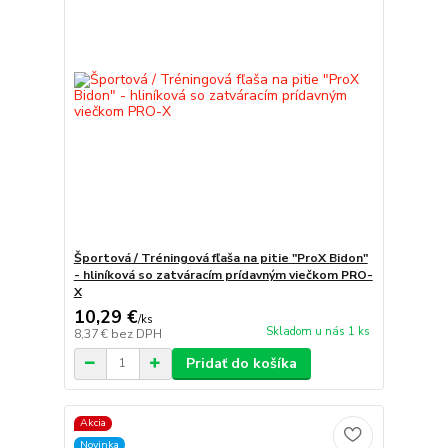
Športová / Tréningová fľaša na pitie "ProX Bidon"
- hliníková so zatváracím prídavným viečkom PRO-
X
10,29 €
/
ks
Skladom u nás 1 ks
8,37 €
bez DPH
Pridať do košíka
Akcia
Novinka