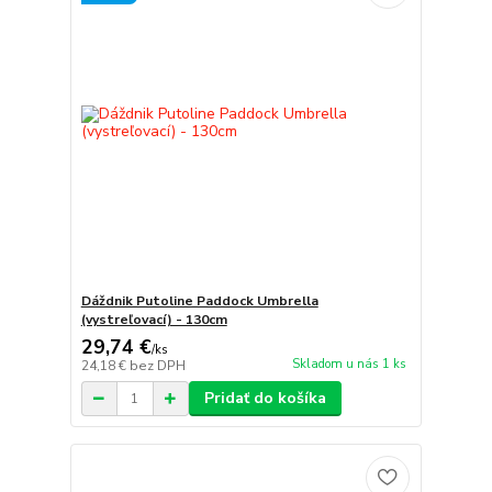
Dáždnik Putoline Paddock Umbrella
(vystreľovací) - 130cm
29,74 €
/
ks
Skladom u nás 1 ks
24,18 €
bez DPH
Pridať do košíka