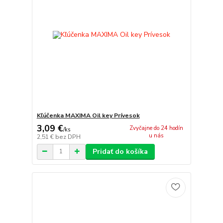
Kľúčenka MAXIMA Oil key Prívesok
3,09 €
Zvyčajne do 24 hodín
/
ks
u nás
2,51 €
bez DPH
Pridať do košíka