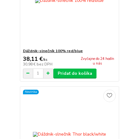
Dáždnik-slnečník 100% red/blue
38,11 €
Zvyčajne do 24 hodín
/
ks
u nás
30,98 €
bez DPH
Pridať do košíka
Novinka