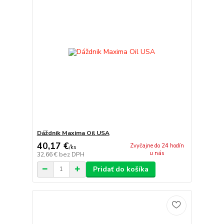
Dáždnik Maxima Oil USA
40,17 €
Zvyčajne do 24 hodín
/
ks
u nás
32,66 €
bez DPH
Pridať do košíka