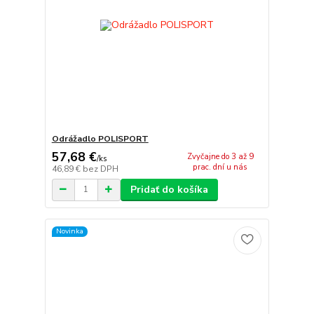
Odrážadlo POLISPORT
57,68 €
Zvyčajne do 3 až 9
/
ks
prac. dní u nás
46,89 €
bez DPH
Pridať do košíka
Novinka