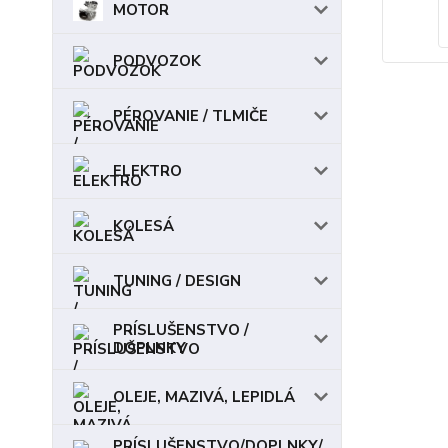
MOTOR
PODVOZOK
PÉROVANIE / TLMIČE
ELEKTRO
KOLESÁ
TUNING / DESIGN
PRÍSLUŠENSTVO /
DOPLNKY
OLEJE, MAZIVÁ, LEPIDLÁ
PRÍSLUŠENSTVO/DOPLNKY/