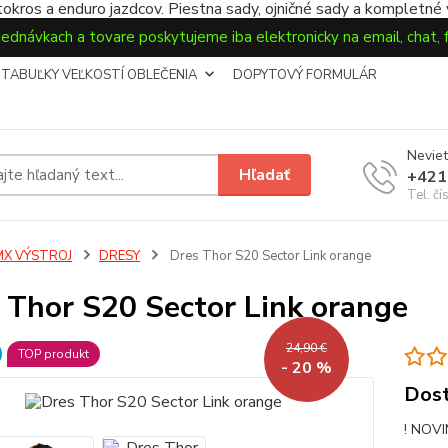
okros a enduro jazdcov. Piestna sady, ojničné sady a kompletné
jednávkach a tovare poskytujeme iba elektronicky na email, chat,
TABUĽKY VEĽKOSTÍ OBLEČENIA
DOPYTOVÝ FORMULÁR
Neviet
Hľadať
+421
Tel. čí
MX VÝSTROJ
DRESY
Dres Thor S20 Sector Link orange
 Thor S20 Sector Link orange
24,90 €
TOP produkt
- 20 %
Dost
! NOVI