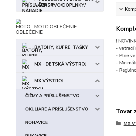
NÁRADIE
Kompl
MOTO OBLEČENIE
Komple
! NOVIN
BATOHY, KUFRE, TAŠKY
- vetracíí
- Plne ve
- Minimá
MX - DETSKÁ VÝSTROJ
- Ragláno
MX VÝSTROJ
ČIŽMY A PRÍSLUŠENSTVO
OKULIARE A PRÍSLUŠENSTVO
Tovar 
NOHAVICE
MX V
RUKAVICE