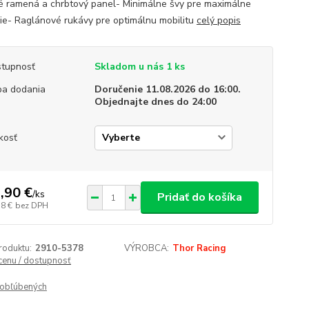
é ramená a chrbtový panel- Minimálne švy pre maximálne
ie- Raglánové rukávy pre optimálnu mobilitu
celý popis
tupnosť
Skladom u nás 1 ks
a dodania
Doručenie 11.08.2026 do 16:00.
Objednajte dnes do 24:00
kosť
,90 €
/
ks
Pridať do košíka
18 €
bez DPH
roduktu:
2910-5378
VÝROBCA:
Thor Racing
 cenu / dostupnosť
obľúbených