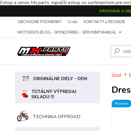
Eshop a servis Mx parts, najväčší eshop so sortimentom pre mot
Informácie o ob
OBCHODNE PODMIENKY
O nás
KONTAKTY a RECENZIE
MOTOKROS BLOG - SPONZORING - SERVISNÝ MANUÁL
Úvod
ORIGINÁLNE DIELY - OEM
Dres
TOTÁLNY VÝPREDAJ
SKLADU !!!
Novinka
TECHNIKA OFFROAD