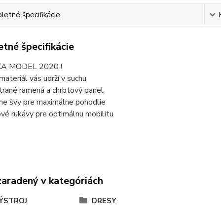
etné špecifikácie
tné špecifikácie
KA MODEL 2020 !
 materiál vás udrží v suchu
trané ramená a chrbtový panel
lne švy pre maximálne pohodlie
vé rukávy pre optimálnu mobilitu
zaradený v kategóriách
ÝSTROJ
DRESY