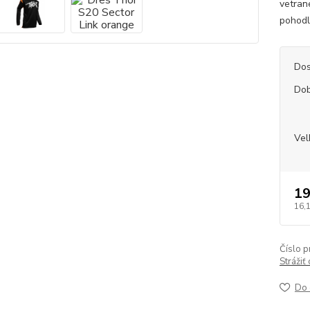
vetran
pohodl
Dos
Dob
Vel
19
16,
Číslo p
Strážiť
Do 