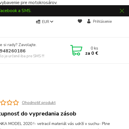
 vybavenie pre motokrosárov.
 facebook a SMS.
Prihlásenie
EUR
e si rady? Zavolajte.
0
ks
948260186
za
0 €
slo je určené iba pre SMS !!!
Ohodnotiť produkt
upnosť do vypredania zásob
NKA MODEL 2020 !- vetracíí materiál vás udrží v suchu- Plne