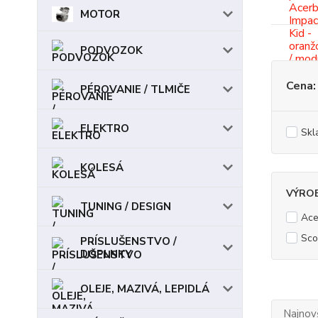
MOTOR
PODVOZOK
Cena:
PÉROVANIE / TLMIČE
ELEKTRO
Skl
KOLESÁ
VÝRO
TUNING / DESIGN
Ace
Sco
PRÍSLUŠENSTVO /
DOPLNKY
OLEJE, MAZIVÁ, LEPIDLÁ
Najnov