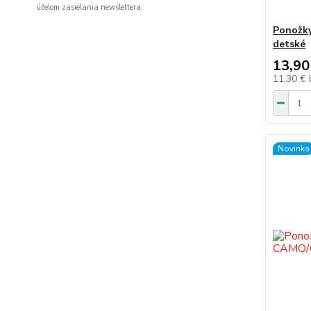
účelom zasielania newslettera.
Ponožk
detské
13,90
11,30 €
Novinka