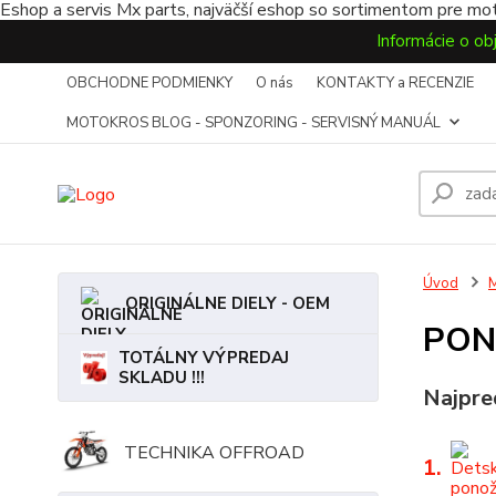
Eshop a servis Mx parts, najväčší eshop so sortimentom pre mot
Informácie o ob
OBCHODNE PODMIENKY
O nás
KONTAKTY a RECENZIE
MOTOKROS BLOG - SPONZORING - SERVISNÝ MANUÁL
Úvod
ORIGINÁLNE DIELY - OEM
PON
TOTÁLNY VÝPREDAJ
SKLADU !!!
Najpre
TECHNIKA OFFROAD
1.