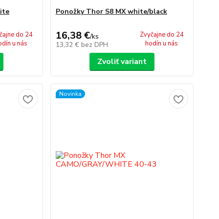
ite
Ponožky Thor S8 MX white/black
16,38 €
čajne do 24
Zvyčajne do 24
/
ks
odín u nás
hodín u nás
13,32 €
bez DPH
Zvoliť variant
Novinka