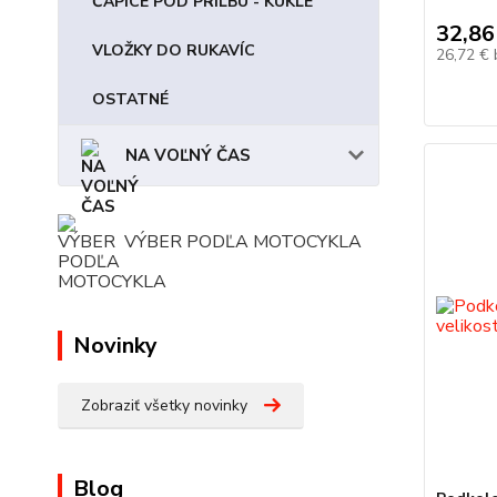
ČAPICE POD PRILBU - KUKLE
32,86
VLOŽKY DO RUKAVÍC
26,72 €
OSTATNÉ
NA VOĽNÝ ČAS
VÝBER PODĽA MOTOCYKLA
Novinky
Zobraziť všetky novinky
Blog