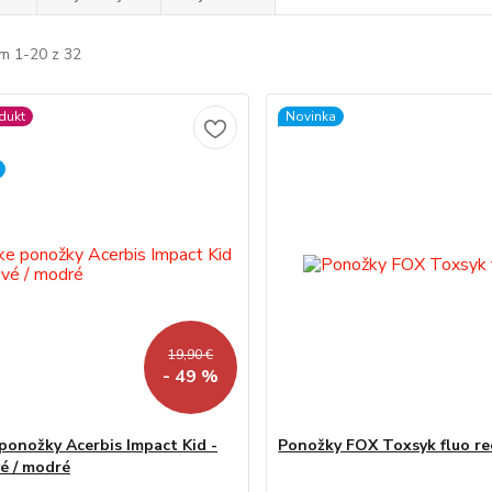
m 1-20 z 32
dukt
Novinka
19,90 €
- 49 %
ponožky Acerbis Impact Kid -
Ponožky FOX Toxsyk fluo re
é / modré