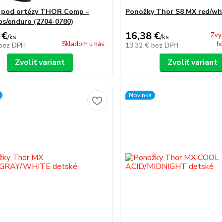
 pod ortézy THOR Comp –
Ponožky Thor S8 MX red/wh
s/enduro (2704-0780)
 €
16,38 €
Zvy
/
ks
/
ks
Skladom u nás
h
bez DPH
13,32 €
bez DPH
Zvoliť variant
Zvoliť variant
Novinka