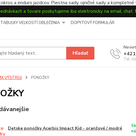
okros a enduro jazdcov. Piestna sady, ojničné sady a kompletné
jednávkach a tovare poskytujeme iba elektronicky na email, chat,
TABUĽKY VEĽKOSTÍ OBLEČENIA
DOPYTOVÝ FORMULÁR
Neviet
Hľadať
+421
Tel. čí
MX VÝSTROJ
PONOŽKY
OŽKY
dávanejšie
Sk
Detske ponožky Acerbis Impact Kid - oranžové / modré
ná