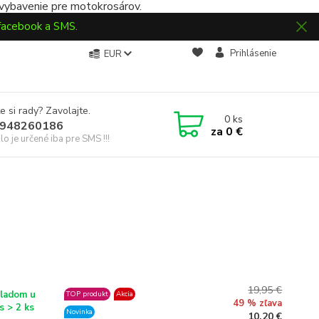
 vybavenie pre motokrosárov.
 facebook a SMS.
Prihlásenie
EUR
e si rady? Zavolajte.
0
ks
948260186
za
0 €
slo je určené iba pre SMS !!!
19,95 €
ladom u
TOP produkt
Akcia
49 % zľava
s > 2 ks
Novinka
10,20 €