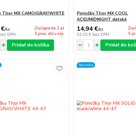
y Thor MX CAMO/GRAY/WHITE
Ponožky Thor MX COOL
ACID/MIDNIGHT detské
 €
14,94 €
Zvyčajne do 2 až
Zvyč
/
ks
/
ks
5 prac. dní u nás
5 pr
bez DPH
12,15 €
bez DPH
Pridať do košíka
Pridať do koš
Novinka