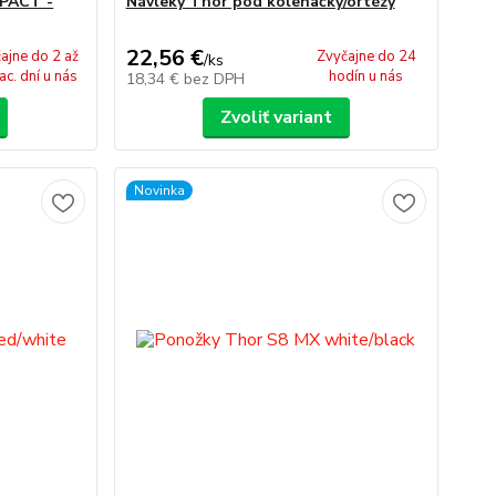
PACT -
Návleky Thor pod kolenačky/ortézy
22,56 €
ajne do 2 až
Zvyčajne do 24
/
ks
ac. dní u nás
hodín u nás
18,34 €
bez DPH
Zvoliť variant
Novinka