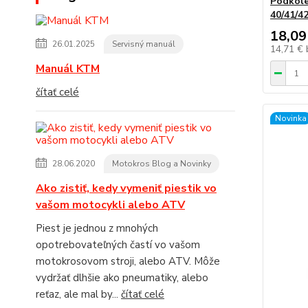
Podkole
40/41/42
18,09
26.01.2025
Servisný manuál
14,71 €
Manuál KTM
čítať celé
Novinka
28.06.2020
Motokros Blog a Novinky
Ako zistiť, kedy vymeniť piestik vo
vašom motocykli alebo ATV
Piest je jednou z mnohých
opotrebovateľných častí vo vašom
motokrosovom stroji, alebo ATV. Môže
vydržať dlhšie ako pneumatiky, alebo
reťaz, ale mal by...
čítať celé