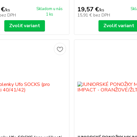
 €
19,57 €
Skladom u nás
Skl
/
ks
/
ks
1 ks
bez DPH
15,91 €
bez DPH
Zvoliť variant
Zvoliť variant