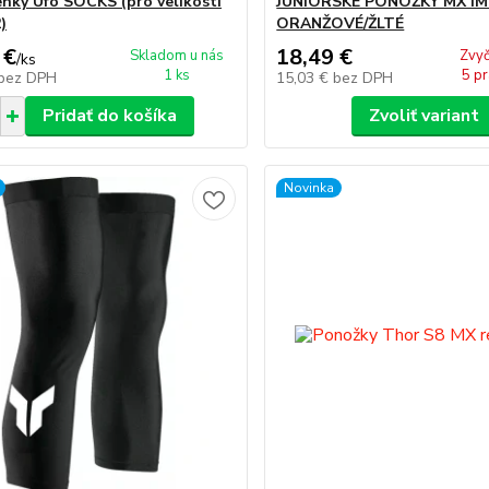
nky Ufo SOCKS (pro velikosti
JUNIORSKÉ PONOŽKY MX IM
)
ORANŽOVÉ/ŽLTÉ
 €
18,49 €
Skladom u nás
Zvyč
/
ks
1 ks
5 pr
bez DPH
15,03 €
bez DPH
Pridať do košíka
Zvoliť variant
Novinka