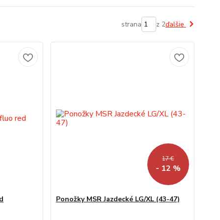
strana
z 2
ďalšie
17 €
- 12 %
d
Ponožky MSR Jazdecké LG/XL (43-47)