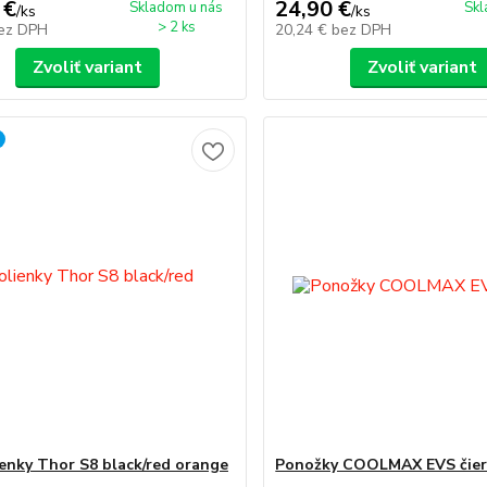
 €
24,90 €
Skladom u nás
Skl
/
ks
/
ks
> 2 ks
ez DPH
20,24 €
bez DPH
Zvoliť variant
Zvoliť variant
enky Thor S8 black/red orange
Ponožky COOLMAX EVS čie