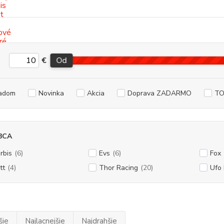
€
Od
adom
Novinka
Akcia
Doprava ZADARMO
TO
BCA
rbis
(6)
Evs
(6)
Fox
tt
(4)
Thor Racing
(20)
Ufo 
šie
Najlacnejšie
Najdrahšie