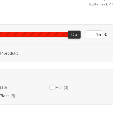
8,29 € bez DPH
Do
€
P produkt
(10)
Msr
(3)
Plast
(9)