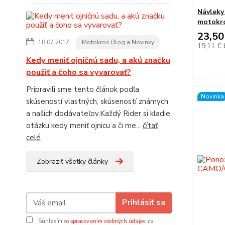
Návleky
motokro
23,50
18.07.2017
Motokros Blog a Novinky
19,11 €
Kedy meniť ojničnú sadu, a akú značku
použiť a čoho sa vyvarovať?
Pripravili sme tento článok podľa
Novinka
skúseností vlastných, skúseností známych
a našich dodávateľov.Každý Rider si kladie
otázku kedy meniť ojnicu a či me...
čítať
celé
Zobraziť všetky články
Prihlásiť sa
Súhlasím so
spracovaním osobných údajov
za