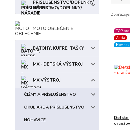
PRÍSLUŠENSTVO/DOPLNKY/
NÁRADIE
Zobrazuje
MOTO OBLEČENIE
TOP pro
Akcia
Novinka
BATOHY, KUFRE, TAŠKY
MX - DETSKÁ VÝSTROJ
MX VÝSTROJ
ČIŽMY A PRÍSLUŠENSTVO
OKULIARE A PRÍSLUŠENSTVO
Detske 
NOHAVICE
oranžov