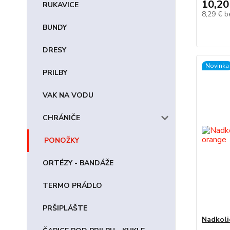
10,20
RUKAVICE
8,29 €
b
BUNDY
DRESY
Novinka
PRILBY
VAK NA VODU
CHRÁNIČE
PONOŽKY
ORTÉZY - BANDÁŽE
TERMO PRÁDLO
PRŠIPLÁŠTE
Nadkoli