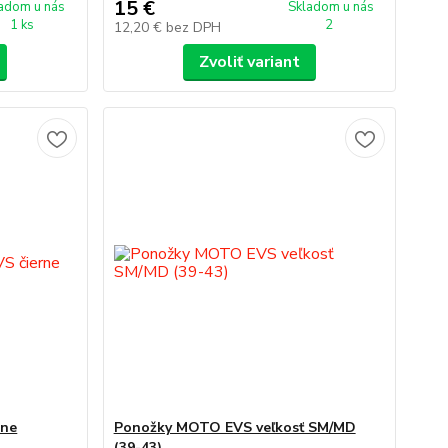
15 €
adom u nás
Skladom u nás
1 ks
2
12,20 €
bez DPH
Zvoliť variant
rne
Ponožky MOTO EVS veľkosť SM/MD
(39-43)