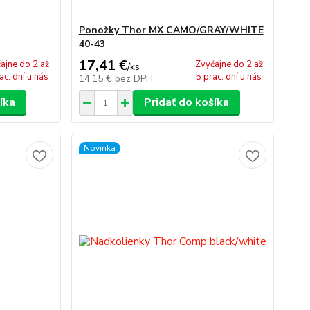
Ponožky Thor MX CAMO/GRAY/WHITE
40-43
17,41 €
ajne do 2 až
Zvyčajne do 2 až
/
ks
ac. dní u nás
5 prac. dní u nás
14,15 €
bez DPH
íka
Pridať do košíka
Novinka