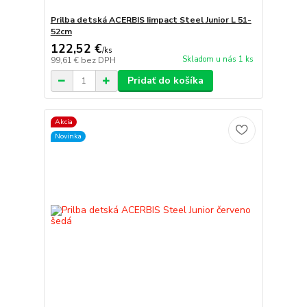
Prilba detská ACERBIS Iimpact Steel Junior L 51-
52cm
122,52 €
/
ks
Skladom u nás 1 ks
99,61 €
bez DPH
Pridať do košíka
Akcia
Novinka