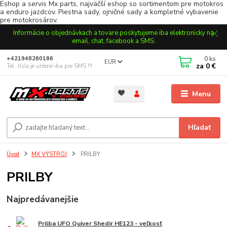
Eshop a servis Mx parts, najväčší eshop so sortimentom pre motokros
a enduro jazdcov. Piestna sady, ojničné sady a kompletné vybavenie
pre motokrosárov.
Informácie o objednávkach a tovare poskytujeme iba elektronicky na
email, chat, facebook a SMS.
0
ks
+421948260186
EUR
za
0 €
Tel. číslo je určené iba pre SMS !!!
Menu
Hľadať
Úvod
MX VÝSTROJ
PRILBY
PRILBY
Najpredávanejšie
Prilba UFO Quiver Shedir HE123 - veľkosť