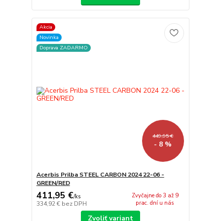
Akcia
Novinka
Doprava ZADARMO
449,95 €
- 8 %
Acerbis Prilba STEEL CARBON 2024 22-06 -
GREEN/RED
411,95 €
Zvyčajne do 3 až 9
/
ks
prac. dní u nás
334,92 €
bez DPH
Zvoliť variant