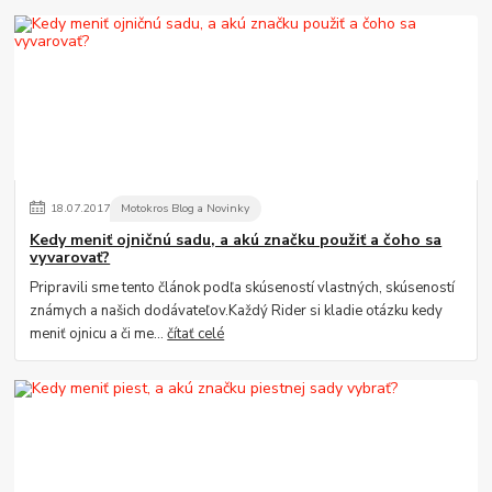
18
.
07
.
2017
Motokros Blog a Novinky
Kedy meniť ojničnú sadu, a akú značku použiť a čoho sa
vyvarovať?
Pripravili sme tento článok podľa skúseností vlastných, skúseností
známych a našich dodávateľov.Každý Rider si kladie otázku kedy
meniť ojnicu a či me...
čítať celé