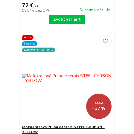
72 €
/
ks
Skladom u nás 1 ks
58,54 €
bez DPH
Zvoliť variant
Akcia
Novinka
Doprava ZADARMO
396 €
- 37 %
Motokrosová Prilba Acerbis STEEL CARBON -
YELLOW