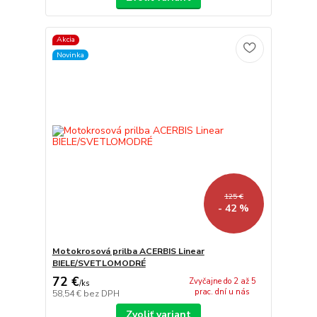
Akcia
Novinka
125 €
- 42 %
Motokrosová prilba ACERBIS Linear
BIELE/SVETLOMODRÉ
72 €
Zvyčajne do 2 až 5
/
ks
prac. dní u nás
58,54 €
bez DPH
Zvoliť variant