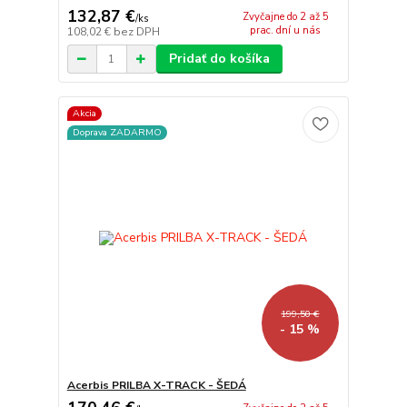
132,87 €
Zvyčajne do 2 až 5
/
ks
prac. dní u nás
108,02 €
bez DPH
Pridať do košíka
Akcia
Doprava ZADARMO
199,50 €
- 15 %
Acerbis PRILBA X-TRACK - ŠEDÁ