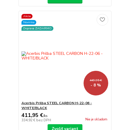
Akcia
Novinka
Doprava ZADARMO
449,95 €
- 8 %
Acerbis Prilba STEEL CARBON H-22-06 -
WHITE/BLACK
411,95 €
/
ks
Nie je skladom
334,92 €
bez DPH
Zvoliť variant