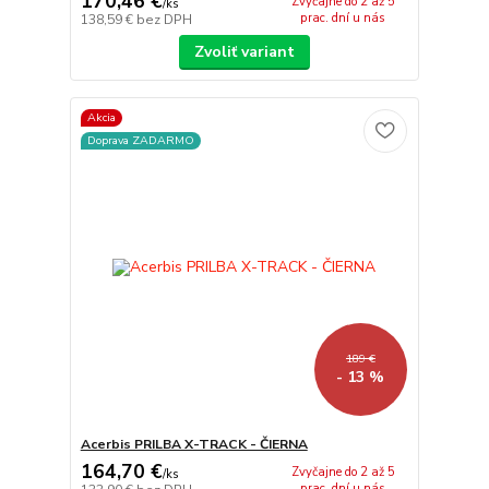
170,46 €
Zvyčajne do 2 až 5
/
ks
prac. dní u nás
138,59 €
bez DPH
Zvoliť variant
Akcia
Doprava ZADARMO
189 €
- 13 %
Acerbis PRILBA X-TRACK - ČIERNA
164,70 €
Zvyčajne do 2 až 5
/
ks
prac. dní u nás