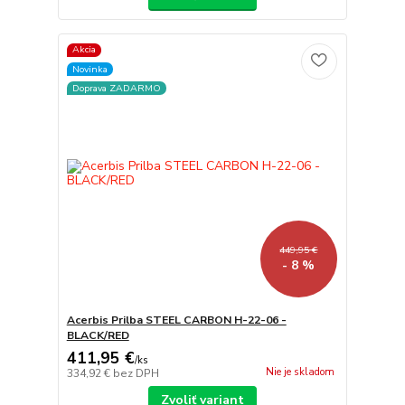
Akcia
Novinka
Doprava ZADARMO
449,95 €
- 8 %
Acerbis Prilba STEEL CARBON H-22-06 -
BLACK/RED
411,95 €
/
ks
Nie je skladom
334,92 €
bez DPH
Zvoliť variant