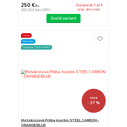
250 €
Zvyčajne do 2 až 5
/
ks
prac. dní u nás
203,25 €
bez DPH
Zvoliť variant
Akcia
Novinka
Doprava ZADARMO
396 €
- 37 %
Motokrosová Prilba Acerbis STEEL CARBON -
ORANGE/BLUE