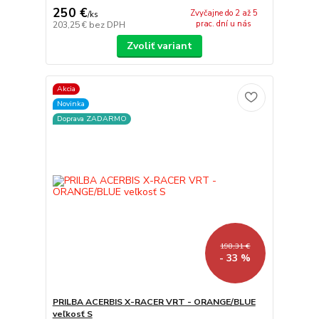
250 €
Zvyčajne do 2 až 5
/
ks
prac. dní u nás
203,25 €
bez DPH
Zvoliť variant
Akcia
Novinka
Doprava ZADARMO
198,31 €
- 33 %
PRILBA ACERBIS X-RACER VRT - ORANGE/BLUE
veľkosť S