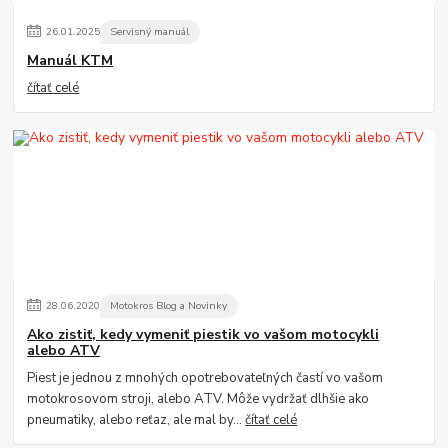
26
.
01
.
2025
Servisný manuál
Manuál KTM
čítať celé
28
.
06
.
2020
Motokros Blog a Novinky
Ako zistiť, kedy vymeniť piestik vo vašom motocykli
alebo ATV
Piest je jednou z mnohých opotrebovateľných častí vo vašom
motokrosovom stroji, alebo ATV. Môže vydržať dlhšie ako
pneumatiky, alebo reťaz, ale mal by...
čítať celé