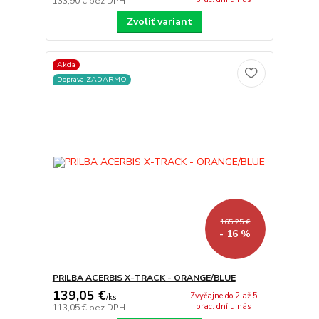
133,90 €
bez DPH
Zvoliť variant
Akcia
Doprava ZADARMO
165,25 €
- 16 %
PRILBA ACERBIS X-TRACK - ORANGE/BLUE
139,05 €
Zvyčajne do 2 až 5
/
ks
prac. dní u nás
113,05 €
bez DPH