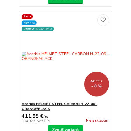
Akcia
Novinka
Doprava ZADARMO
449,95 €
- 8 %
Acerbis HELMET STEEL CARBON H-22-06 -
ORANGE/BLACK
411,95 €
/
ks
Nie je skladom
334,92 €
bez DPH
Zvoliť variant