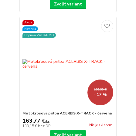
Zvoliť variant
Akcia
Novinka
Doprava ZADARMO
198,30 €
- 17 %
Motokrosová prilba ACERBIS X-TRACK - červená
163,77 €
/
ks
Nie je skladom
133,15 €
bez DPH
Zvoliť variant