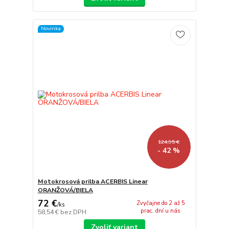
Novinka
124,95 €
- 42 %
Motokrosová prilba ACERBIS Linear
ORANŽOVÁ/BIELA
72 €
Zvyčajne do 2 až 5
/
ks
prac. dní u nás
58,54 €
bez DPH
Zvoliť variant