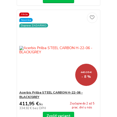
Akcia
Novinka
Doprava ZADARMO
449,95 €
- 8 %
Acerbis Prilba STEEL CARBON H-22-06 -
BLACK/GREY
411,95 €
Zvyčajne do 2 až 5
/
ks
prac. dní u nás
334,92 €
bez DPH
Zvoliť variant