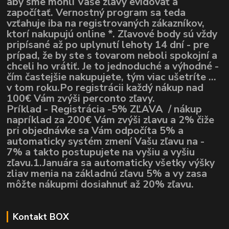
aby sme mohli Vaše zľavy evidovať a
započítať. Vernostný program sa teda
vzťahuje iba na registrovaných zákazníkov,
ktorí nakupujú online *. Zľavové body sú vždy
pripísané až po uplynutí lehoty 14 dní - pre
prípad, že by ste s tovarom neboli spokojní a
chceli ho vrátiť. Je to jednoduché a výhodné -
čím častejšie nakupujete, tým viac ušetríte ...
v tom roku.Po registrácii každý nákup nad
100€ Vám zvýši perconto zľavy.
Príklad - Registrácia -5% ZĽAVA / nákup
napríklad za 200€ Vám zvýši zlavu a 2% čiže
pri objednávke sa Vám odpočíta 5% a
automaticky systém zmení Vašu zľavu na -
7% a takto postupujete na vyšiu a vyšiu
zľavu.1.Januára sa automaticky všetky výšky
zliav menia na základnú zľavu 5% a vy zasa
môžte nákupmi dosiahnuť až 20% zľavu.
Kontakt BOX