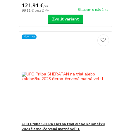
121,91 €
/
ks
Skladom u nás 1 ks
99,11 €
bez DPH
Zvoliť variant
Novinka
UFO Prilba SHERATAN na trial alebo kolobežku
2023 čierno-červená matná veľ.: L