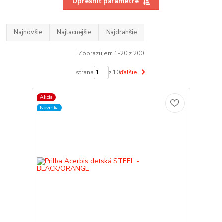
Upresniť parametre
Najnovšie
Najlacnejšie
Najdrahšie
Zobrazujem 1-20 z 200
strana
z 10
ďalšie
Akcia
Novinka