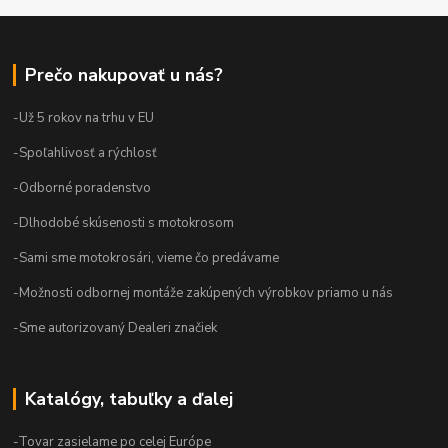
Prečo nakupovať u nás?
-Už 5 rokov na trhu v EU
-Spoľahlivosť a rýchlosť
-Odborné poradenstvo
-Dlhodobé skúsenosti s motokrosom
-Sami sme motokrosári, vieme čo predávame
-Možnosti odbornej montáže zakúpených výrobkov priamo u nás
-Sme autorizovaný Dealeri značiek
Katalógy, tabuľky a ďalej
-Tovar zasielame po celej Európe