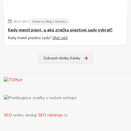
18
.
07
.
2017
Motokros Blog a Novinky
Kedy meniť piest, a akú značku piestnej sady vybrať?
Kedy meniť piestnu sadu?
čítať celé
Zobraziť všetky články
SEO
webu sledují
SEO nástroje
.cz