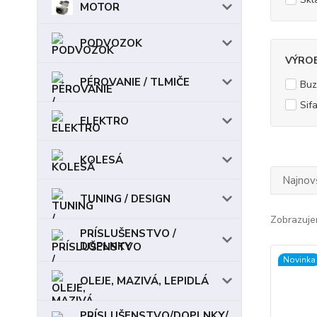
MOTOR
PODVOZOK
VÝRO
PÉROVANIE / TLMIČE
Buz
Sif
ELEKTRO
KOLESÁ
Najnov
TUNING / DESIGN
Zobrazuje
PRÍSLUŠENSTVO /
DOPLNKY
Novinka
OLEJE, MAZIVÁ, LEPIDLÁ
PRÍSLUŠENSTVO/DOPLNKY/