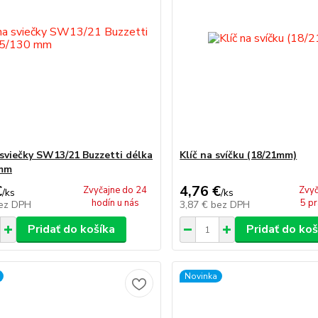
 sviečky SW13/21 Buzzetti délka
Klíč na svíčku (18/21mm)
 mm
€
4,76 €
Zvyčajne do 24
Zvyč
/
ks
/
ks
hodín u nás
5 pr
ez DPH
3,87 €
bez DPH
Pridať do košíka
Pridať do koš
Novinka