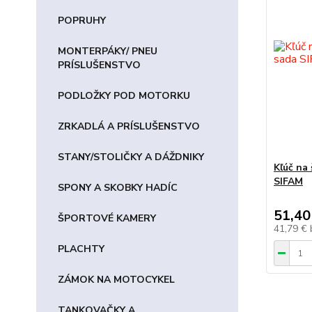
POPRUHY
MONTERPÁKY/ PNEU
PRÍSLUŠENSTVO
PODLOŽKY POD MOTORKU
ZRKADLÁ A PRÍSLUŠENSTVO
STANY/STOLIČKY A DÁŽDNIKY
Kľúč na
SIFAM
SPONY A SKOBKY HADÍC
51,40
ŠPORTOVÉ KAMERY
41,79 €
PLACHTY
ZÁMOK NA MOTOCYKEL
TANKOVAČKY A