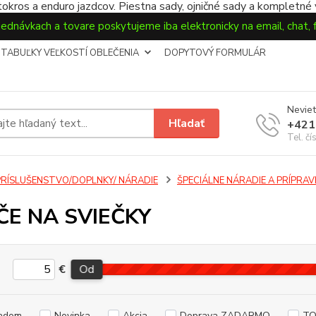
okros a enduro jazdcov. Piestna sady, ojničné sady a kompletné
jednávkach a tovare poskytujeme iba elektronicky na email, chat,
TABUĽKY VEĽKOSTÍ OBLEČENIA
DOPYTOVÝ FORMULÁR
Neviet
Hľadať
+421
Tel. čí
PRÍSLUŠENSTVO/DOPLNKY/ NÁRADIE
ŠPECIÁLNE NÁRADIE A PRÍPRAV
ČE NA SVIEČKY
€
Od
adom
Novinka
Akcia
Doprava ZADARMO
TO