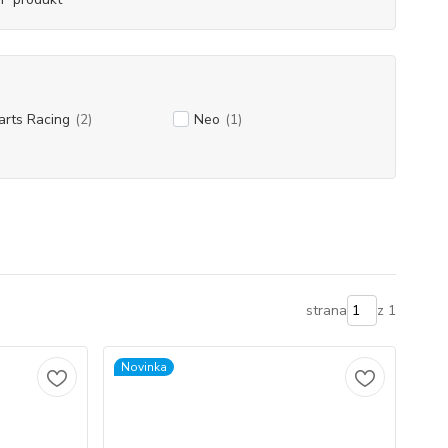
rts Racing
(2)
Neo
(1)
strana
z 1
Novinka