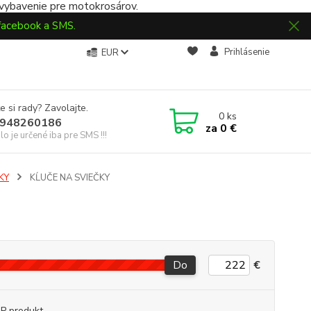
 vybavenie pre motokrosárov.
 facebook a SMS.
Prihlásenie
EUR
e si rady? Zavolajte.
0
ks
948260186
za
0 €
slo je určené iba pre SMS !!!
KY
KĹUČE NA SVIEČKY
Do
€
P produkt