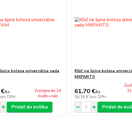
 špice kolesa univerzálna sada
Kľúč na špice kolesa univerz
MXPARTS
Zvyč
 €
61,70 €
Zvyčajne do 24
21 
/
ks
/
ks
hodín u nás
bez DPH
50,16 €
bez DPH
Pridať do košíka
Pridať do koš