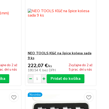
NEO TOOLS Kľúč na špice kolesa sada
9 ks
222,07 €
ajne do 2 až
Zvyčajne do 2 až
/
ks
ac. dní u nás
5 prac. dní u nás
180,54 €
bez DPH
íka
Pridať do košíka
Novinka