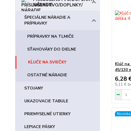
NÁRADIE
ŠPECIÁLNE NÁRADIE A
PRÍPRAVKY
PRÍPRAVKY NA TLMIČE
SŤAHOVÁKY DO DIELNE
KĹUČE NA SVIEČKY
Klúč na
45/130
OSTATNÉ NÁRADIE
6,28 
5,11 €
b
STOJANY
UKAZOVACIE TABULE
PRIEMYSELNÉ UTIERKY
Novinka
LEPIACE PÁSKY