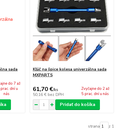
álna sada
Kľúč na špice kolesa univerzálna sada
MXPARTS
ajne do 7 až
61,70 €
prac. dní u
Zvyčajne do 2 až
/
ks
nás
5 prac. dní u nás
50,16 €
bez DPH
íka
Pridať do košíka
strana
z 1