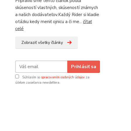
Pripravili sme tento článok podľa
skúseností vlastných, skúseností známych
a našich dodávateľov.Každý Rider si kladie
otázku kedy meniť ojnicu a či me...
čítať
celé
Zobraziť všetky články
Prihlásiť sa
Súhlasím so
spracovaním osobných údajov
za
účelom zasielania newslettera.