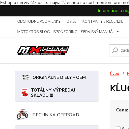
Eshop a servis Mx parts, najväčší eshop so sortimentom pre mot
Informácie o ob
OBCHODNE PODMIENKY
O nás
KONTAKTY a RECENZIE
MOTOKROS BLOG - SPONZORING - SERVISNÝ MANUÁL
Úvod
ORIGINÁLNE DIELY - OEM
KĹU
TOTÁLNY VÝPREDAJ
SKLADU !!!
Cena:
TECHNIKA OFFROAD
Skl