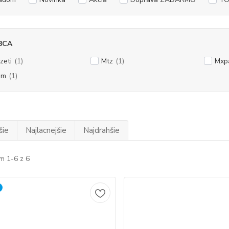
BCA
zeti
(1)
Mtz
(1)
Mxpa
am
(1)
šie
Najlacnejšie
Najdrahšie
m 1-6 z 6