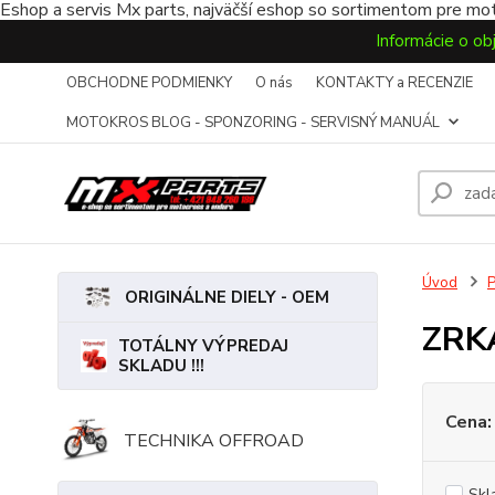
Eshop a servis Mx parts, najväčší eshop so sortimentom pre mot
Informácie o ob
OBCHODNE PODMIENKY
O nás
KONTAKTY a RECENZIE
MOTOKROS BLOG - SPONZORING - SERVISNÝ MANUÁL
Úvod
ORIGINÁLNE DIELY - OEM
ZRK
TOTÁLNY VÝPREDAJ
SKLADU !!!
Cena:
TECHNIKA OFFROAD
Skl