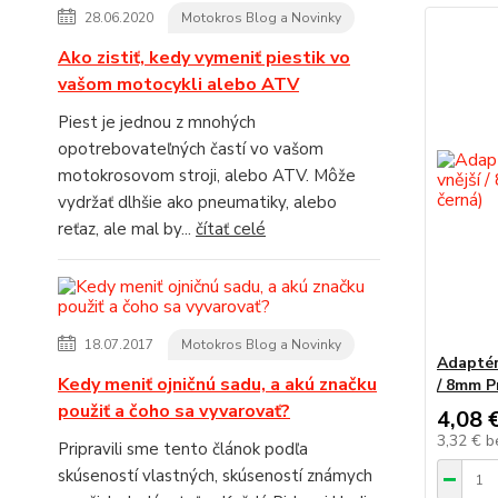
28.06.2020
Motokros Blog a Novinky
Ako zistiť, kedy vymeniť piestik vo
vašom motocykli alebo ATV
Piest je jednou z mnohých
opotrebovateľných častí vo vašom
motokrosovom stroji, alebo ATV. Môže
vydržať dlhšie ako pneumatiky, alebo
reťaz, ale mal by...
čítať celé
18.07.2017
Motokros Blog a Novinky
Adaptér
Kedy meniť ojničnú sadu, a akú značku
/ 8mm Pr
použiť a čoho sa vyvarovať?
4,08 
3,32 €
b
Pripravili sme tento článok podľa
skúseností vlastných, skúseností známych