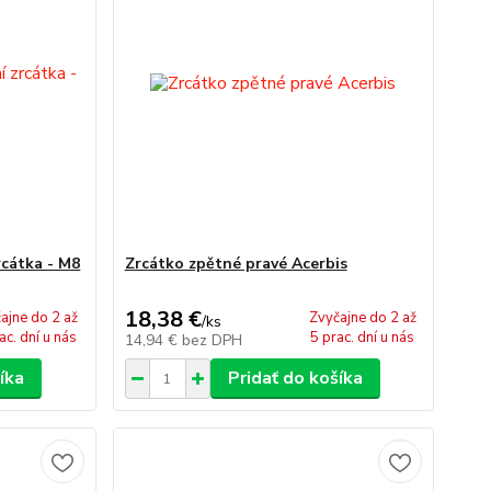
rcátka - M8
Zrcátko zpětné pravé Acerbis
18,38 €
ajne do 2 až
Zvyčajne do 2 až
/
ks
ac. dní u nás
5 prac. dní u nás
14,94 €
bez DPH
íka
Pridať do košíka