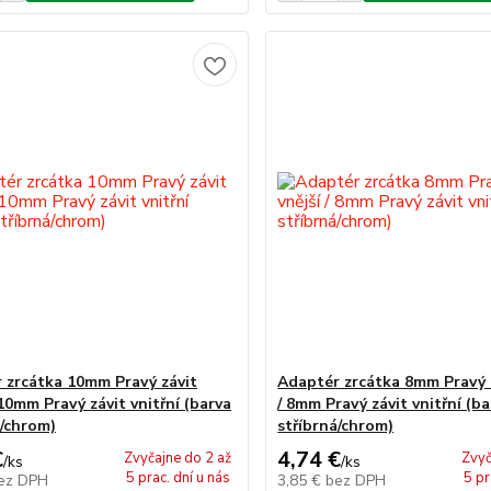
 zrcátka 10mm Pravý závit
Adaptér zrcátka 8mm Pravý z
 10mm Pravý závit vnitřní (barva
/ 8mm Pravý závit vnitřní (b
á/chrom)
stříbrná/chrom)
€
4,74 €
Zvyčajne do 2 až
Zvyč
/
ks
/
ks
5 prac. dní u nás
5 pr
ez DPH
3,85 €
bez DPH