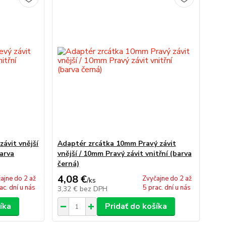
ávit vnější
Adaptér zrcátka 10mm Pravý závit
barva
vnější / 10mm Pravý závit vnitřní (barva
černá)
4,08 €
ajne do 2 až
Zvyčajne do 2 až
/
ks
ac. dní u nás
5 prac. dní u nás
3,32 €
bez DPH
íka
Pridať do košíka