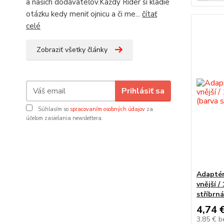
a našich dodávateľov.Každý Rider si kladie
otázku kedy meniť ojnicu a či me...
čítať
celé
Zobraziť všetky články
Prihlásiť sa
Súhlasím so
spracovaním osobných údajov
za
účelom zasielania newslettera.
Adaptér
vnější /
stříbrn
4,74 
3,85 €
b