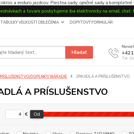
okros a enduro jazdcov. Piestna sady, ojničné sady a kompletné
jednávkach a tovare poskytujeme iba elektronicky na email, chat,
TABUĽKY VEĽKOSTÍ OBLEČENIA
DOPYTOVÝ FORMULÁR
Neviet
Hľadať
+421
Tel. čí
PRÍSLUŠENSTVO/DOPLNKY/ NÁRADIE
ZRKADLÁ A PRÍSLUŠENSTVO
ADLÁ A PRÍSLUŠENSTVO
€
Od
adom
Novinka
Akcia
Doprava ZADARMO
TO