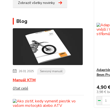
Zobraziť všetky novinky
Blog
Adaptér
26.01.2025
Servisný manuál
8mm Prav
Manuál KTM
4,90 
čítať celé
3,98 €
b