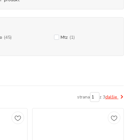
o
(45)
Mtz
(1)
strana
z 3
ďalšie