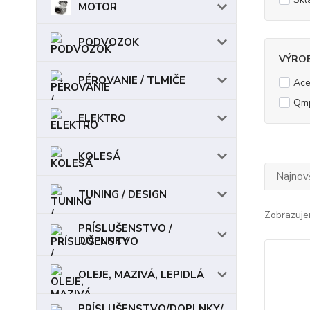
MOTOR
PODVOZOK
VÝRO
PÉROVANIE / TLMIČE
Ace
Qm
ELEKTRO
KOLESÁ
Najnov
TUNING / DESIGN
Zobrazuje
PRÍSLUŠENSTVO /
DOPLNKY
OLEJE, MAZIVÁ, LEPIDLÁ
PRÍSLUŠENSTVO/DOPLNKY/