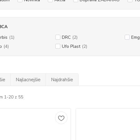
BCA
rbis
(1)
DRC
(2)
Emg
p
(4)
Ufo Plast
(2)
šie
Najlacnejšie
Najdrahšie
m 1-20 z 55