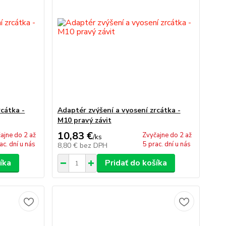
rcátka -
Adaptér zvýšení a vyosení zrcátka -
M10 pravý závit
10,83 €
ajne do 2 až
Zvyčajne do 2 až
/
ks
ac. dní u nás
5 prac. dní u nás
8,80 €
bez DPH
íka
Pridať do košíka