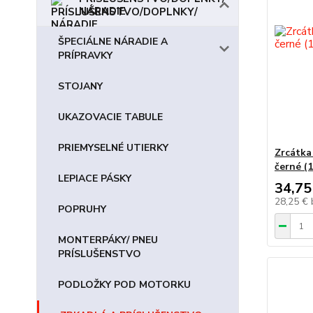
NÁRADIE
ŠPECIÁLNE NÁRADIE A
PRÍPRAVKY
STOJANY
UKAZOVACIE TABULE
PRIEMYSELNÉ UTIERKY
Zrcátka
černé (1
LEPIACE PÁSKY
34,75
28,25 €
POPRUHY
MONTERPÁKY/ PNEU
PRÍSLUŠENSTVO
PODLOŽKY POD MOTORKU