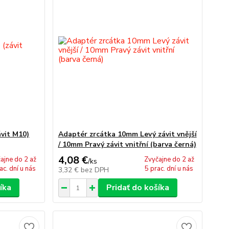
vit M10)
Adaptér zrcátka 10mm Levý závit vnější
/ 10mm Pravý závit vnitřní (barva černá)
4,08 €
ajne do 2 až
Zvyčajne do 2 až
/
ks
ac. dní u nás
5 prac. dní u nás
3,32 €
bez DPH
íka
Pridať do košíka