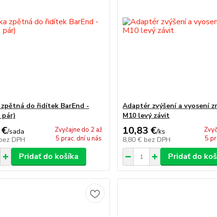
 zpětná do řidítek BarEnd -
Adaptér zvýšení a vyosení z
 pár)
M10 levý závit
 €
10,83 €
Zvyčajne do 2 až
Zvyč
/
sada
/
ks
5 prac. dní u nás
5 pr
bez DPH
8,80 €
bez DPH
Pridať do košíka
Pridať do koš