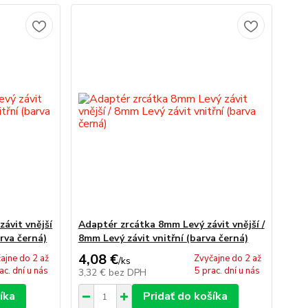
ávit vnější
Adaptér zrcátka 8mm Levý závit vnější /
arva černá)
8mm Levý závit vnitřní (barva černá)
4,08 €
ajne do 2 až
Zvyčajne do 2 až
/
ks
ac. dní u nás
5 prac. dní u nás
3,32 €
bez DPH
íka
Pridať do košíka