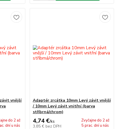
ávit vnější
Adaptér zrcátka 10mm Levý závit vnější
arva
/ 10mm Levý závit vnitřní (barva
stříbrná/chrom)
4,74 €
ajne do 2 až
Zvyčajne do 2 až
/
ks
ac. dní u nás
5 prac. dní u nás
3,85 €
bez DPH