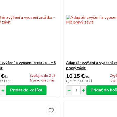
 zvýšení a vyosení zrcátka - M8
Adaptér zvýšení a vyosení z
it
pravý závit
 €
10,15 €
Zvyčajne do 2 až
Zvyč
/
ks
/
ks
5 prac. dní u nás
5 pr
ez DPH
8,25 €
bez DPH
Pridať do košíka
Pridať do koš