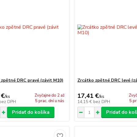
 zpětné DRC pravé (závit M10)
Zrcátko zpětné DRC levé (zá
 €
17,41 €
Zvyčajne do 2 až
Zvyč
/
ks
/
ks
5 prac. dní u nás
5 pr
bez DPH
14,15 €
bez DPH
Pridať do košíka
Pridať do koš