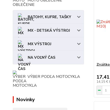
MOTO OBLEČENIE
BATOHY, KUFRE, TAŠKY
MX - DETSKÁ VÝSTROJ
MX VÝSTROJ
NA VOĽNÝ ČAS
Zrcátko
17,41
VÝBER PODĽA MOTOCYKLA
14,15 €
Novinky