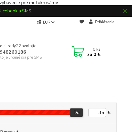
 vybavenie pre motokrosárov.
 facebook a SMS.
Prihlásenie
EUR
e si rady? Zavolajte.
0
ks
948260186
za
0 €
slo je určené iba pre SMS !!!
Do
€
P produkt