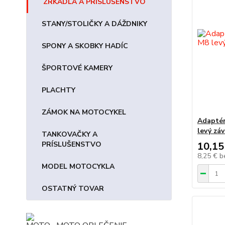
ZRKADLÁ A PRÍSLUŠENSTVO
STANY/STOLIČKY A DÁŽDNIKY
SPONY A SKOBKY HADÍC
ŠPORTOVÉ KAMERY
PLACHTY
ZÁMOK NA MOTOCYKEL
Adaptér
levý záv
TANKOVAČKY A
10,15
PRÍSLUŠENSTVO
8,25 €
b
MODEL MOTOCYKLA
OSTATNÝ TOVAR