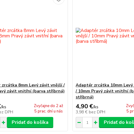
 zrcátka 8mm Levý závit vnější /
Adaptér zrcátka 10mm Levý z
ý závit vnitřní (barva stříbrná)
/ 10mm Pravý závit vnitřní (
stříbrná)
€
4,90 €
Zvyčajne do 2 až
Zvyč
/
ks
/
ks
5 prac. dní u nás
5 pr
ez DPH
3,98 €
bez DPH
Pridať do košíka
Pridať do koš