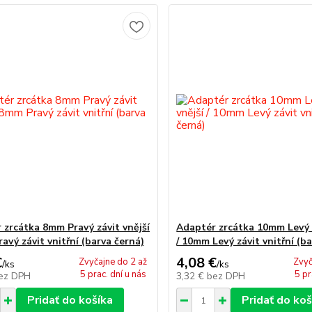
 zrcátka 8mm Pravý závit vnější
Adaptér zrcátka 10mm Levý z
avý závit vnitřní (barva černá)
/ 10mm Levý závit vnitřní (b
€
4,08 €
Zvyčajne do 2 až
Zvyč
/
ks
/
ks
5 prac. dní u nás
5 pr
ez DPH
3,32 €
bez DPH
Pridať do košíka
Pridať do koš