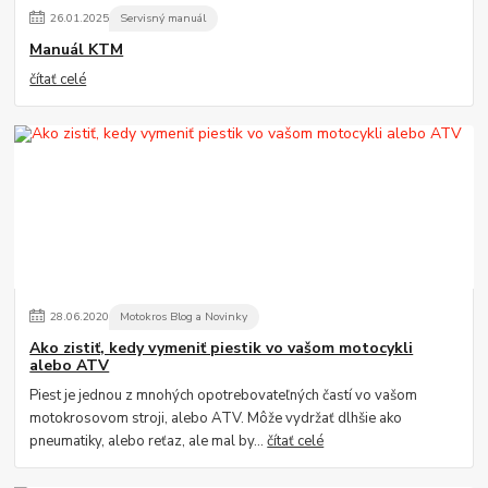
26
.
01
.
2025
Servisný manuál
Manuál KTM
čítať celé
28
.
06
.
2020
Motokros Blog a Novinky
Ako zistiť, kedy vymeniť piestik vo vašom motocykli
alebo ATV
Piest je jednou z mnohých opotrebovateľných častí vo vašom
motokrosovom stroji, alebo ATV. Môže vydržať dlhšie ako
pneumatiky, alebo reťaz, ale mal by...
čítať celé