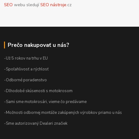
SEO
webu sledují
SEO nástroje
.cz
Prečo nakupovať u nás?
-Už 5 rokov na trhu v EU
-Spoľahlivosť a rýchlosť
-Odborné poradenstvo
-Dlhodobé skúsenosti s motokrosom
-Sami sme motokrosári, vieme čo predávame
-Možnosti odbornej montáže zakúpených výrobkov priamo u nás
-Sme autorizovaný Dealeri značiek