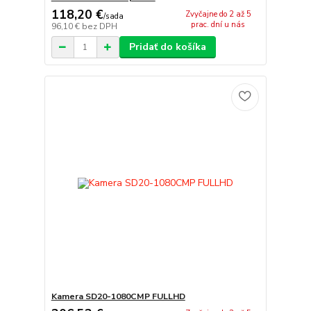
118,20 €
Zvyčajne do 2 až 5
/
sada
prac. dní u nás
96,10 €
bez DPH
Pridať do košíka
Kamera SD20-1080CMP FULLHD