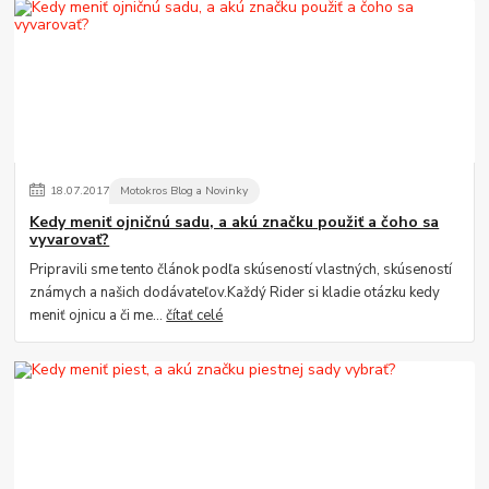
18
.
07
.
2017
Motokros Blog a Novinky
Kedy meniť ojničnú sadu, a akú značku použiť a čoho sa
vyvarovať?
Pripravili sme tento článok podľa skúseností vlastných, skúseností
známych a našich dodávateľov.Každý Rider si kladie otázku kedy
meniť ojnicu a či me...
čítať celé