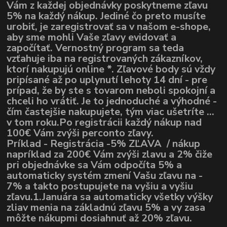
Vám z každej objednávky poskytneme zľavu
5% na každý nákup. Jediné čo preto musíte
urobiť, je zaregistrovať sa v našom e-shope,
aby sme mohli Vaše zľavy evidovať a
započítať. Vernostný program sa teda
vzťahuje iba na registrovaných zákazníkov,
ktorí nakupujú online *. Zľavové body sú vždy
pripísané až po uplynutí lehoty 14 dní - pre
prípad, že by ste s tovarom neboli spokojní a
chceli ho vrátiť. Je to jednoduché a výhodné -
čím častejšie nakupujete, tým viac ušetríte ...
v tom roku.Po registrácii každý nákup nad
100€ Vám zvýši perconto zľavy.
Príklad - Registrácia -5% ZĽAVA / nákup
napríklad za 200€ Vám zvýši zlavu a 2% čiže
pri objednávke sa Vám odpočíta 5% a
automaticky systém zmení Vašu zľavu na -
7% a takto postupujete na vyšiu a vyšiu
zľavu.1.Januára sa automaticky všetky výšky
zliav menia na základnú zľavu 5% a vy zasa
môžte nákupmi dosiahnuť až 20% zľavu.