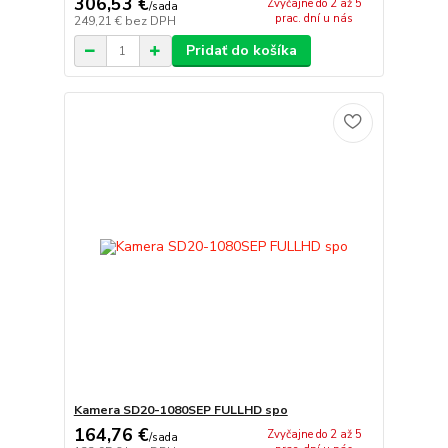
306,53 €
Zvyčajne do 2 až 5
/
sada
prac. dní u nás
249,21 €
bez DPH
Pridať do košíka
Kamera SD20-1080SEP FULLHD spo
164,76 €
Zvyčajne do 2 až 5
/
sada