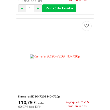
prac. dní u nás
133,95 €
bez DPH
Pridať do košíka
Kamera SD20-720S HD-720p
110,79 €
Zvyčajne do 2 až 5
/
sada
prac. dní u nás
90,07 €
bez DPH