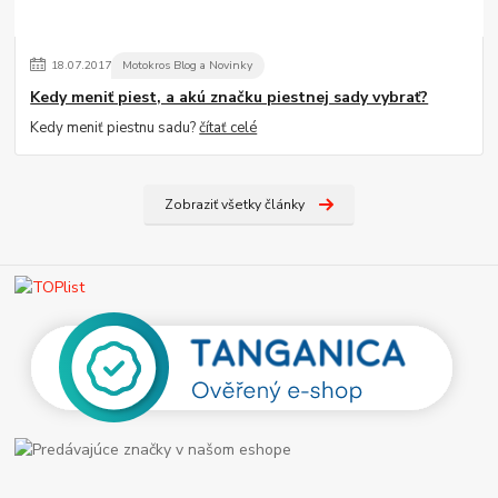
18
.
07
.
2017
Motokros Blog a Novinky
Kedy meniť piest, a akú značku piestnej sady vybrať?
Kedy meniť piestnu sadu?
čítať celé
Zobraziť všetky články