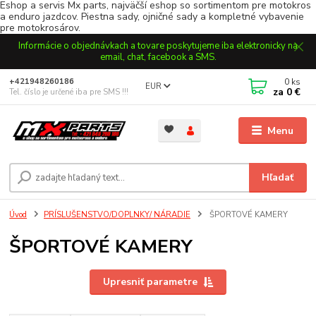
Eshop a servis Mx parts, najväčší eshop so sortimentom pre motokros
a enduro jazdcov. Piestna sady, ojničné sady a kompletné vybavenie
pre motokrosárov.
Informácie o objednávkach a tovare poskytujeme iba elektronicky na
email, chat, facebook a SMS.
0
ks
+421948260186
EUR
za
0 €
Tel. číslo je určené iba pre SMS !!!
Menu
Hľadať
Úvod
PRÍSLUŠENSTVO/DOPLNKY/ NÁRADIE
ŠPORTOVÉ KAMERY
ŠPORTOVÉ KAMERY
Upresniť parametre