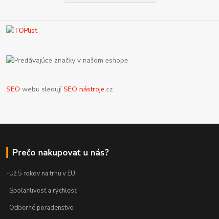
SEO
webu sledují
SEO nástroje
.cz
Prečo nakupovať u nás?
-Už 5 rokov na trhu v EU
-Spoľahlivosť a rýchlosť
-Odborné poradenstvo