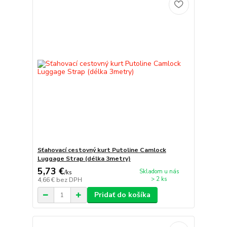
Sťahovací cestovný kurt Putoline Camlock
Luggage Strap (délka 3metry)
5,73 €
Skladom u nás
/
ks
> 2 ks
4,66 €
bez DPH
Pridať do košíka