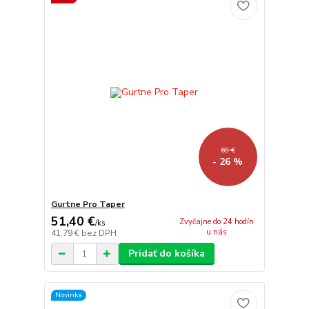
69 €
- 26 %
Gurtne Pro Taper
51,40 €
Zvyčajne do 24 hodín
/
ks
u nás
41,79 €
bez DPH
Pridať do košíka
Novinka