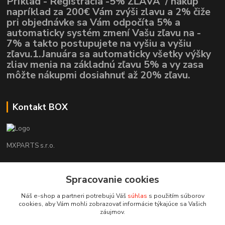
Príklad - Registrácia -5% ZĽAVA / nákup
napríklad za 200€ Vám zvýši zlavu a 2% čiže
pri objednávke sa Vám odpočíta 5% a
automaticky systém zmení Vašu zľavu na -
7% a takto postupujete na vyšiu a vyšiu
zľavu.1.Januára sa automaticky všetky výšky
zliav menia na základnú zľavu 5% a vy zasa
môžte nákupmi dosiahnuť až 20% zľavu.
Kontakt BOX
MXPARTS s.r.o.
Lukáš Mráz
Spracovanie cookies
+421948260186
Tel. číslo je určené iba pre SMS !!!
Náš e-shop a partneri potrebujú Váš
súhlas
s použitím súborov
cookies, aby Vám mohli zobrazovať informácie týkajúce sa Vašich
motokrossk@gmail.com
záujmov.