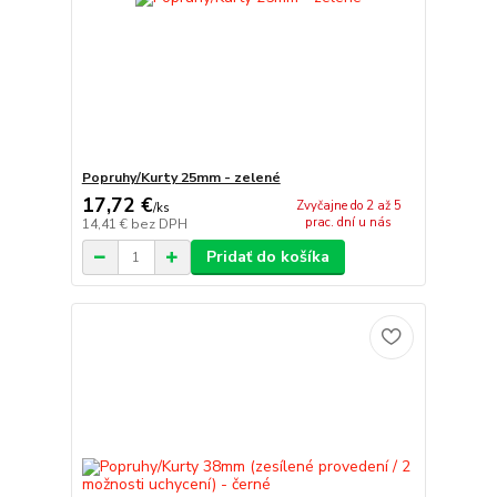
Popruhy/Kurty 25mm - zelené
17,72 €
Zvyčajne do 2 až 5
/
ks
prac. dní u nás
14,41 €
bez DPH
Pridať do košíka