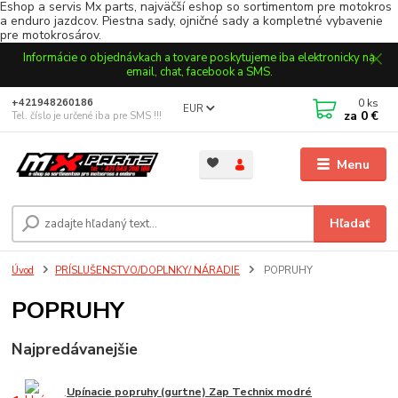
Eshop a servis Mx parts, najväčší eshop so sortimentom pre motokros
a enduro jazdcov. Piestna sady, ojničné sady a kompletné vybavenie
pre motokrosárov.
Informácie o objednávkach a tovare poskytujeme iba elektronicky na
email, chat, facebook a SMS.
0
ks
+421948260186
EUR
za
0 €
Tel. číslo je určené iba pre SMS !!!
Menu
Hľadať
Úvod
PRÍSLUŠENSTVO/DOPLNKY/ NÁRADIE
POPRUHY
POPRUHY
Najpredávanejšie
Upínacie popruhy (gurtne) Zap Technix modré