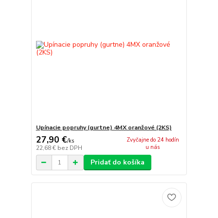
Upínacie popruhy (gurtne) 4MX oranžové (2KS)
27,90 €
Zvyčajne do 24 hodín
/
ks
u nás
22,68 €
bez DPH
Pridať do košíka