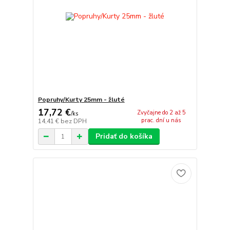
Popruhy/Kurty 25mm - žluté
17,72 €
Zvyčajne do 2 až 5
/
ks
prac. dní u nás
14,41 €
bez DPH
Pridať do košíka