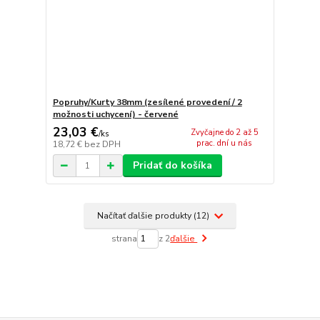
Popruhy/Kurty 38mm (zesílené provedení / 2
možnosti uchycení) - červené
23,03 €
Zvyčajne do 2 až 5
/
ks
prac. dní u nás
18,72 €
bez DPH
Pridať do košíka
Načítať ďalšie produkty (12)
strana
z 2
ďalšie