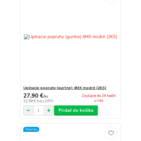
Upínacie popruhy (gurtne) 4MX modré (2KS)
27,90 €
Zvyčajne do 24 hodín
/
ks
u nás
22,68 €
bez DPH
Pridať do košíka
Novinka