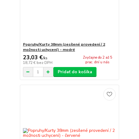
Popruhy/Kurty 38mm (zesílené provedení / 2
možnosti uchycení) - modré
23,03 €
Zvyčajne do 2 až 5
/
ks
prac. dní u nás
18,72 €
bez DPH
Pridať do košíka