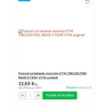
Popruh na ťahanie motorky KTM 79612917000,
REAR STRAP, KTM originál
22,50 €
/
ks
Skladom u nás 1 ks
18,29 €
bez DPH
Pridať do košíka