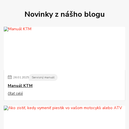
Novinky z nášho blogu
26
.
01
.
2025
Servisný manuál
Manuál KTM
čítať celé