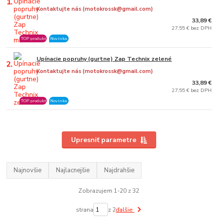
1.
Kontaktujte nás (motokrossk@gmail.com)
33,89 €
27,55 € bez DPH
TOP produkt
Novinka
Upínacie popruhy (gurtne) Zap Technix zelené
2.
Kontaktujte nás (motokrossk@gmail.com)
33,89 €
27,55 € bez DPH
TOP produkt
Novinka
Upresniť parametre
Najnovšie
Najlacnejšie
Najdrahšie
Zobrazujem 1-20 z 32
strana
z 2
ďalšie