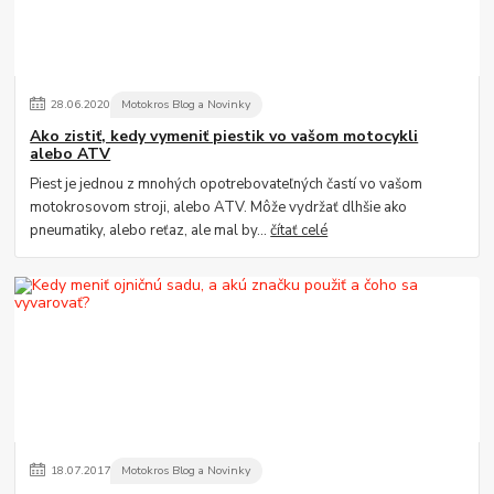
28
.
06
.
2020
Motokros Blog a Novinky
Ako zistiť, kedy vymeniť piestik vo vašom motocykli
alebo ATV
Piest je jednou z mnohých opotrebovateľných častí vo vašom
motokrosovom stroji, alebo ATV. Môže vydržať dlhšie ako
pneumatiky, alebo reťaz, ale mal by...
čítať celé
18
.
07
.
2017
Motokros Blog a Novinky