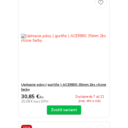
Upínacie pásy ( gurtňe ) ACERBIS 35mm 2ks rôzne
farby
30,85 €
Zvyčajne do 7 až 21
/
ks
prac. dní u nás
25,08 €
bez DPH
Zvoliť variant
Akcia