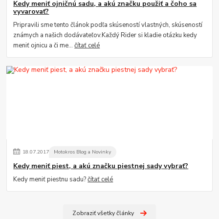
Kedy meniť ojničnú sadu, a akú značku použiť a čoho sa
vyvarovať?
Pripravili sme tento článok podľa skúseností vlastných, skúseností
známych a našich dodávateľov.Každý Rider si kladie otázku kedy
meniť ojnicu a či me...
čítať celé
18
.
07
.
2017
Motokros Blog a Novinky
Kedy meniť piest, a akú značku piestnej sady vybrať?
Kedy meniť piestnu sadu?
čítať celé
Zobraziť všetky články