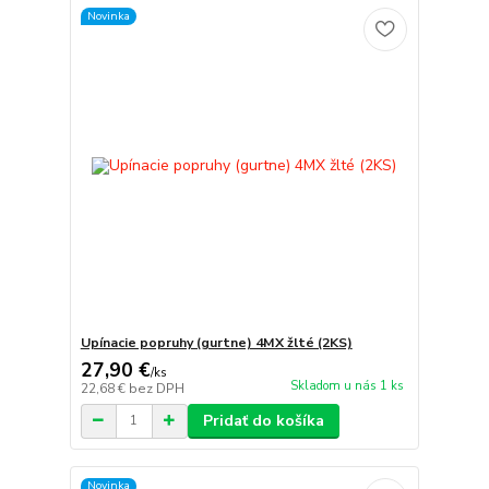
Novinka
Upínacie popruhy (gurtne) 4MX žlté (2KS)
27,90 €
/
ks
Skladom u nás 1 ks
22,68 €
bez DPH
Pridať do košíka
Novinka