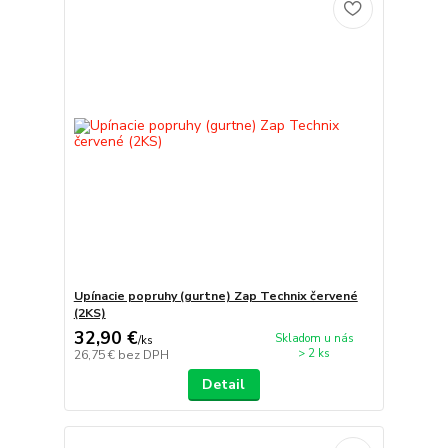
Upínacie popruhy (gurtne) Zap Technix červené
(2KS)
32,90 €
Skladom u nás
/
ks
> 2 ks
26,75 €
bez DPH
Detail