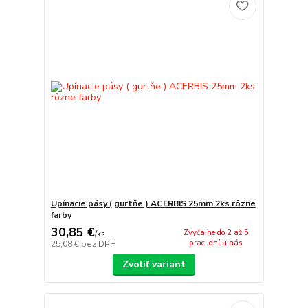
Upínacie pásy ( gurtňe ) ACERBIS 25mm 2ks rôzne
farby
30,85 €
Zvyčajne do 2 až 5
/
ks
prac. dní u nás
25,08 €
bez DPH
Zvoliť variant