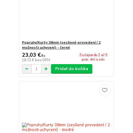
Popruhy/Kurty 38mm (zesílené provedení / 2
možnosti uchycení) - černé
23,03 €
Zvyčajne do 2 až 5
/
ks
prac. dní u nás
18,72 €
bez DPH
Pridať do košíka