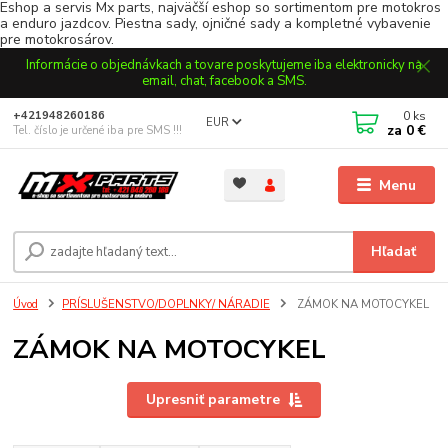
Eshop a servis Mx parts, najväčší eshop so sortimentom pre motokros
a enduro jazdcov. Piestna sady, ojničné sady a kompletné vybavenie
pre motokrosárov.
Informácie o objednávkach a tovare poskytujeme iba elektronicky na
email, chat, facebook a SMS.
0
ks
+421948260186
EUR
za
0 €
Tel. číslo je určené iba pre SMS !!!
Menu
Hľadať
Úvod
PRÍSLUŠENSTVO/DOPLNKY/ NÁRADIE
ZÁMOK NA MOTOCYKEL
ZÁMOK NA MOTOCYKEL
Upresniť parametre