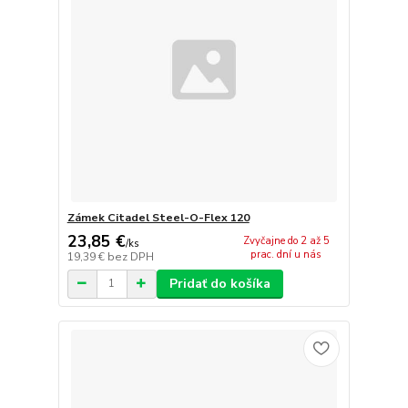
Zámek Citadel Steel-O-Flex 120
23,85 €
Zvyčajne do 2 až 5
/
ks
prac. dní u nás
19,39 €
bez DPH
Pridať do košíka