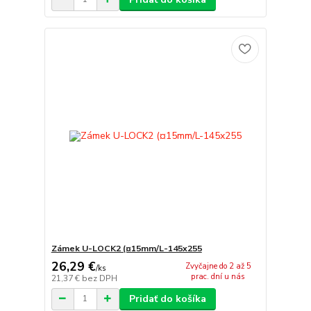
Zámek U-LOCK2 (¤15mm/L-145x255
26,29 €
Zvyčajne do 2 až 5
/
ks
prac. dní u nás
21,37 €
bez DPH
Pridať do košíka