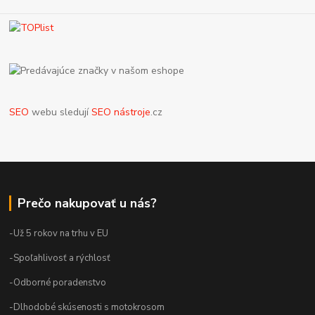
SEO
webu sledují
SEO nástroje
.cz
Prečo nakupovať u nás?
-Už 5 rokov na trhu v EU
-Spoľahlivosť a rýchlosť
-Odborné poradenstvo
-Dlhodobé skúsenosti s motokrosom