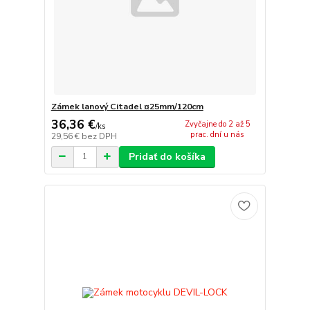
Zámek lanový Citadel ¤25mm/120cm
36,36 €
Zvyčajne do 2 až 5
/
ks
prac. dní u nás
29,56 €
bez DPH
Pridať do košíka