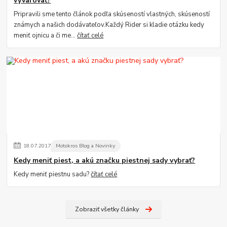
vyvarovať?
Pripravili sme tento článok podľa skúseností vlastných, skúseností
známych a našich dodávateľov.Každý Rider si kladie otázku kedy
meniť ojnicu a či me...
čítať celé
18
.
07
.
2017
Motokros Blog a Novinky
Kedy meniť piest, a akú značku piestnej sady vybrať?
Kedy meniť piestnu sadu?
čítať celé
Zobraziť všetky články