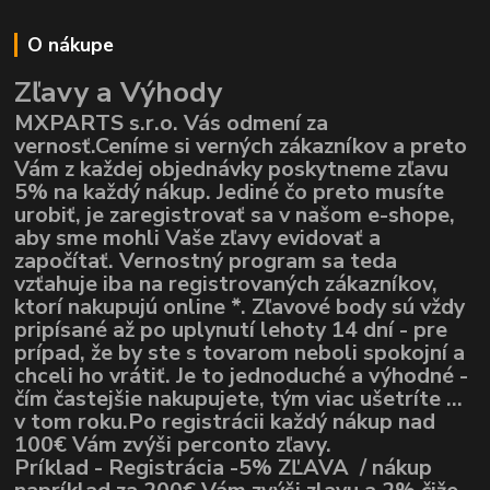
O nákupe
Zľavy a Výhody
MXPARTS s.r.o. Vás odmení za
vernosť.Ceníme si verných zákazníkov a preto
Vám z každej objednávky poskytneme zľavu
5% na každý nákup. Jediné čo preto musíte
urobiť, je zaregistrovať sa v našom e-shope,
aby sme mohli Vaše zľavy evidovať a
započítať. Vernostný program sa teda
vzťahuje iba na registrovaných zákazníkov,
ktorí nakupujú online *. Zľavové body sú vždy
pripísané až po uplynutí lehoty 14 dní - pre
prípad, že by ste s tovarom neboli spokojní a
chceli ho vrátiť. Je to jednoduché a výhodné -
čím častejšie nakupujete, tým viac ušetríte ...
v tom roku.Po registrácii každý nákup nad
100€ Vám zvýši perconto zľavy.
Príklad - Registrácia -5% ZĽAVA / nákup