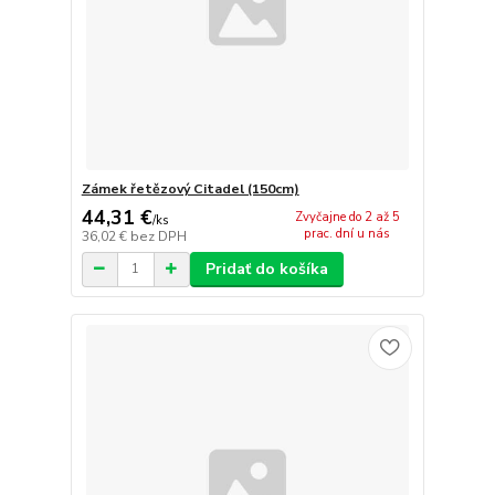
Zámek řetězový Citadel (150cm)
44,31 €
Zvyčajne do 2 až 5
/
ks
prac. dní u nás
36,02 €
bez DPH
Pridať do košíka