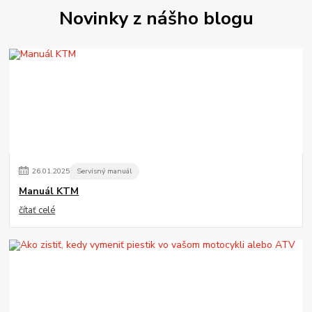
Novinky z nášho blogu
26
.
01
.
2025
Servisný manuál
Manuál KTM
čítať celé