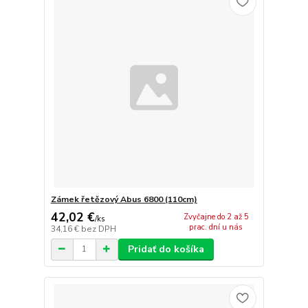
Zámek řetězový Abus 6800 (110cm)
42,02 €
Zvyčajne do 2 až 5
/
ks
prac. dní u nás
34,16 €
bez DPH
Pridať do košíka