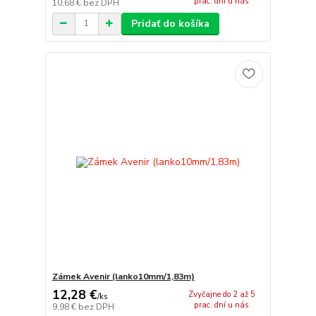
prac. dní u nás
10,68 €
bez DPH
Pridať do košíka
Zámek Avenir (lanko10mm/1,83m)
12,28 €
Zvyčajne do 2 až 5
/
ks
prac. dní u nás
9,98 €
bez DPH