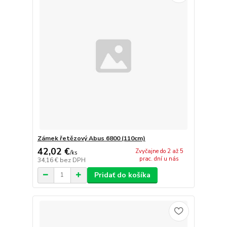
Zámek řetězový Abus 6800 (110cm)
42,02 €
Zvyčajne do 2 až 5
/
ks
prac. dní u nás
34,16 €
bez DPH
Pridať do košíka