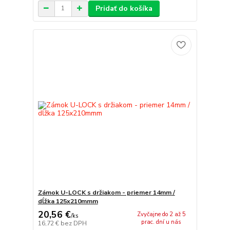
Pridať do košíka
Zámok U-LOCK s držiakom - priemer 14mm /
dĺžka 125x210mmm
20,56 €
Zvyčajne do 2 až 5
/
ks
prac. dní u nás
16,72 €
bez DPH