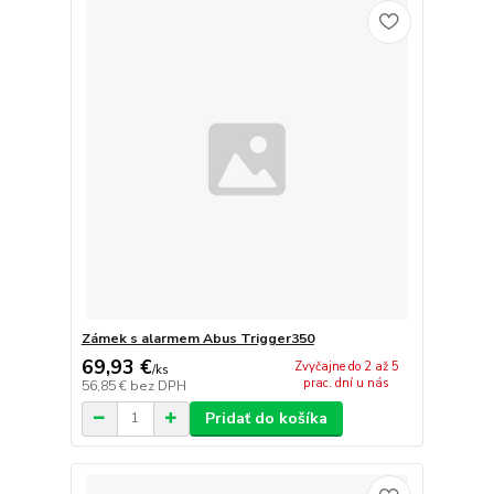
Zámek s alarmem Abus Trigger350
69,93 €
Zvyčajne do 2 až 5
/
ks
prac. dní u nás
56,85 €
bez DPH
Pridať do košíka