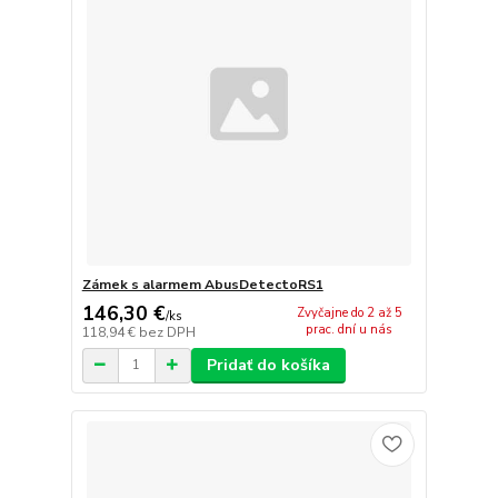
Zámek s alarmem AbusDetectoRS1
146,30 €
Zvyčajne do 2 až 5
/
ks
prac. dní u nás
118,94 €
bez DPH
Pridať do košíka