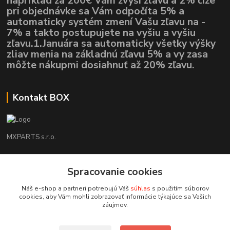
napríklad za 200€ Vám zvýši zlavu a 2% čiže
pri objednávke sa Vám odpočíta 5% a
automaticky systém zmení Vašu zľavu na -
7% a takto postupujete na vyšiu a vyšiu
zľavu.1.Januára sa automaticky všetky výšky
zliav menia na základnú zľavu 5% a vy zasa
môžte nákupmi dosiahnuť až 20% zľavu.
Kontakt BOX
MXPARTS s.r.o.
Lukáš Mráz
Spracovanie cookies
+421948260186
Tel. číslo je určené iba pre SMS !!!
Náš e-shop a partneri potrebujú Váš
súhlas
s použitím súborov
cookies, aby Vám mohli zobrazovať informácie týkajúce sa Vašich
motokrossk@gmail.com
záujmov.