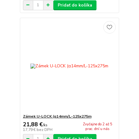
Pridať do košíka
Zámek U-LOCK (¤14mm/L-125x275m
21,88 €
Zvyčajne do 2 až 5
/
ks
prac. dní u nás
17,79 €
bez DPH
Pridať do košíka