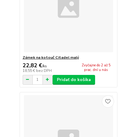
Zámek na kotouč Citadel malý
22,82 €
Zvyčajne do 2 až 5
/
ks
prac. dní u nás
18,55 €
bez DPH
Pridať do košíka