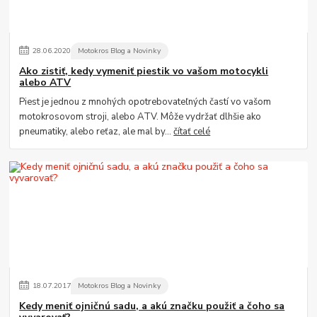
28
.
06
.
2020
Motokros Blog a Novinky
Ako zistiť, kedy vymeniť piestik vo vašom motocykli
alebo ATV
Piest je jednou z mnohých opotrebovateľných častí vo vašom
motokrosovom stroji, alebo ATV. Môže vydržať dlhšie ako
pneumatiky, alebo reťaz, ale mal by...
čítať celé
18
.
07
.
2017
Motokros Blog a Novinky
Kedy meniť ojničnú sadu, a akú značku použiť a čoho sa