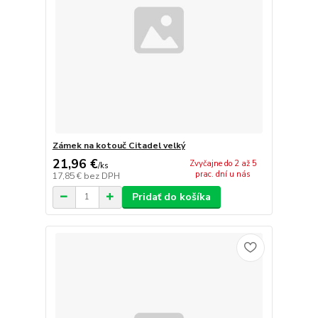
Zámek na kotouč Citadel velký
21,96 €
Zvyčajne do 2 až 5
/
ks
prac. dní u nás
17,85 €
bez DPH
Pridať do košíka