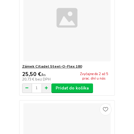
Zámek Citadel Steel-O-Flex 180
25,50 €
Zvyčajne do 2 až 5
/
ks
prac. dní u nás
20,73 €
bez DPH
Pridať do košíka