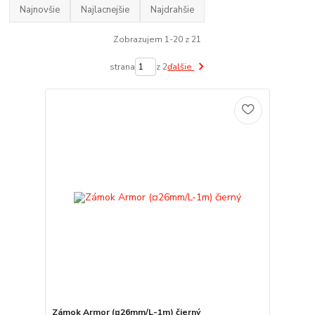
Najnovšie
Najlacnejšie
Najdrahšie
Zobrazujem 1-20 z 21
strana
z 2
ďalšie
Zámok Armor (¤26mm/L-1m) čierný