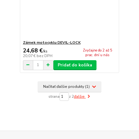
Zámek motocyklu DEVIL-LOCK
24,68 €
Zvyčajne do 2 až 5
/
ks
prac. dní u nás
20,07 €
bez DPH
Pridať do košíka
Načítať ďalšie produkty (1)
strana
z 2
ďalšie