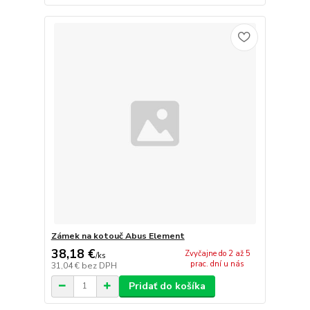
Zámek na kotouč Abus Element
38,18 €
Zvyčajne do 2 až 5
/
ks
prac. dní u nás
31,04 €
bez DPH
Pridať do košíka