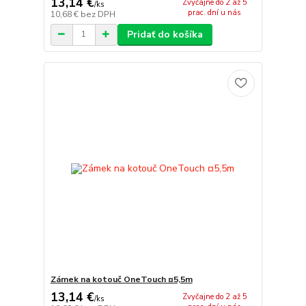
13,14 €
Zvyčajne do 2 až 5
/
ks
prac. dní u nás
10,68 €
bez DPH
Pridať do košíka
Zámek na kotouč OneTouch ¤5,5m
13,14 €
Zvyčajne do 2 až 5
/
ks