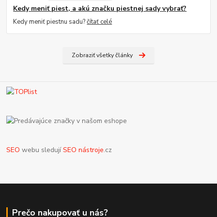
Kedy meniť piest, a akú značku piestnej sady vybrať?
Kedy meniť piestnu sadu?
čítať celé
Zobraziť všetky články
SEO
webu sledují
SEO nástroje
.cz
Prečo nakupovať u nás?