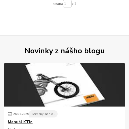
strana
z 1
Novinky z nášho blogu
26
.
01
.
2025
Servisný manuál
Manuál KTM