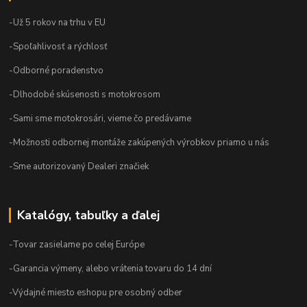
-Už 5 rokov na trhu v EU
-Spoľahlivosť a rýchlosť
-Odborné poradenstvo
-Dlhodobé skúsenosti s motokrosom
-Sami sme motokrosári, vieme čo predávame
-Možnosti odbornej montáže zakúpených výrobkov priamo u nás
-Sme autorizovaný Dealeri značiek
Katalógy, tabuľky a ďalej
-Tovar zasielame po celej Európe
-Garancia výmeny, alebo vrátenia tovaru do 14 dní
-Výdajné miesto eshopu pre osobný odber