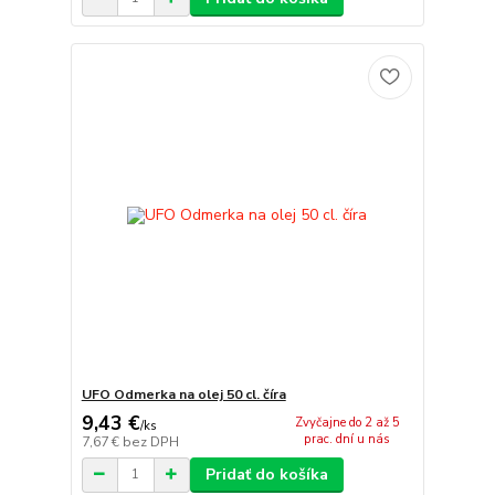
UFO Odmerka na olej 50 cl. číra
9,43 €
Zvyčajne do 2 až 5
/
ks
prac. dní u nás
7,67 €
bez DPH
Pridať do košíka