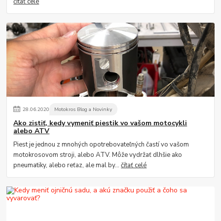
čítať celé
28
.
06
.
2020
Motokros Blog a Novinky
Ako zistiť, kedy vymeniť piestik vo vašom motocykli
alebo ATV
Piest je jednou z mnohých opotrebovateľných častí vo vašom
motokrosovom stroji, alebo ATV. Môže vydržať dlhšie ako
pneumatiky, alebo reťaz, ale mal by...
čítať celé