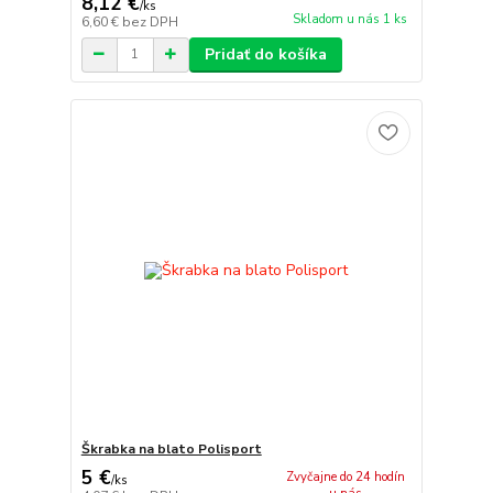
8,12 €
/
ks
Skladom u nás 1 ks
6,60 €
bez DPH
Pridať do košíka
Škrabka na blato Polisport
5 €
Zvyčajne do 24 hodín
/
ks