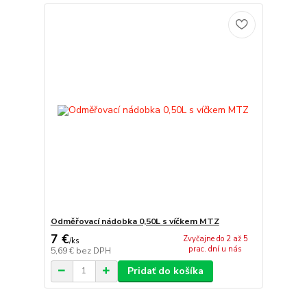
Odměřovací nádobka 0,50L s víčkem MTZ
7 €
Zvyčajne do 2 až 5
/
ks
prac. dní u nás
5,69 €
bez DPH
Pridať do košíka