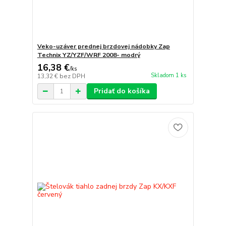
Veko-uzáver prednej brzdovej nádobky Zap
Technix YZ/YZF/WRF 2008- modrý
16,38 €
/
ks
Skladom 1 ks
13,32 €
bez DPH
Pridať do košíka