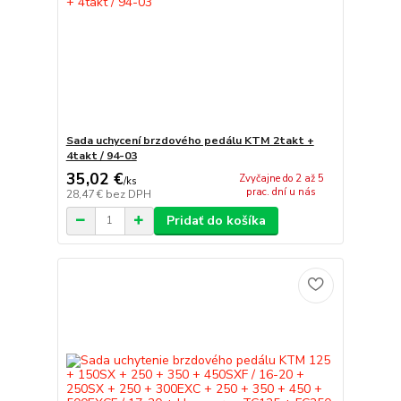
Sada uchycení brzdového pedálu KTM 2takt +
4takt / 94-03
35,02 €
Zvyčajne do 2 až 5
/
ks
prac. dní u nás
28,47 €
bez DPH
Pridať do košíka