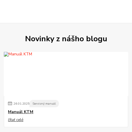
Novinky z nášho blogu
26
.
01
.
2025
Servisný manuál
Manuál KTM
čítať celé