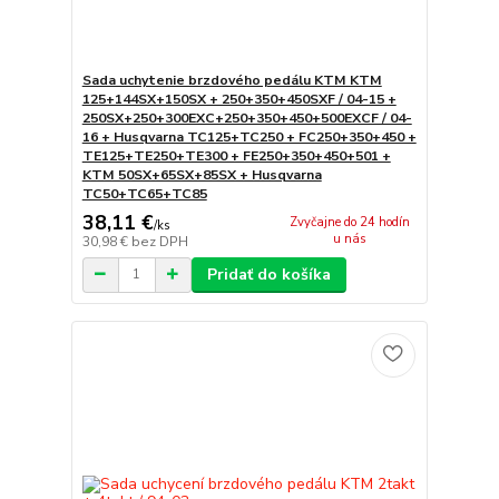
Sada uchytenie brzdového pedálu KTM KTM
125+144SX+150SX + 250+350+450SXF / 04-15 +
250SX+250+300EXC+250+350+450+500EXCF / 04-
16 + Husqvarna TC125+TC250 + FC250+350+450 +
TE125+TE250+TE300 + FE250+350+450+501 +
KTM 50SX+65SX+85SX + Husqvarna
TC50+TC65+TC85
38,11 €
Zvyčajne do 24 hodín
/
ks
u nás
30,98 €
bez DPH
Pridať do košíka