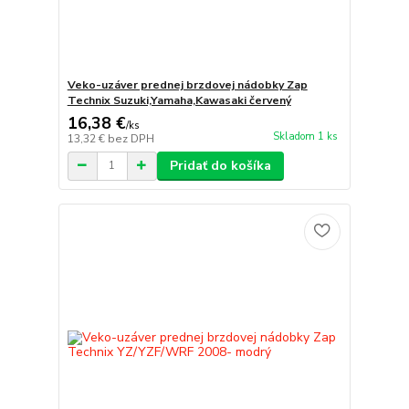
Veko-uzáver prednej brzdovej nádobky Zap
Technix Suzuki,Yamaha,Kawasaki červený
16,38 €
/
ks
Skladom 1 ks
13,32 €
bez DPH
Pridať do košíka