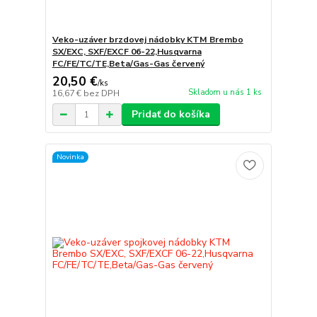
Veko-uzáver brzdovej nádobky KTM Brembo
SX/EXC, SXF/EXCF 06-22,Husqvarna
FC/FE/TC/TE,Beta/Gas-Gas červený
20,50 €
/
ks
Skladom u nás 1 ks
16,67 €
bez DPH
Pridať do košíka
Novinka