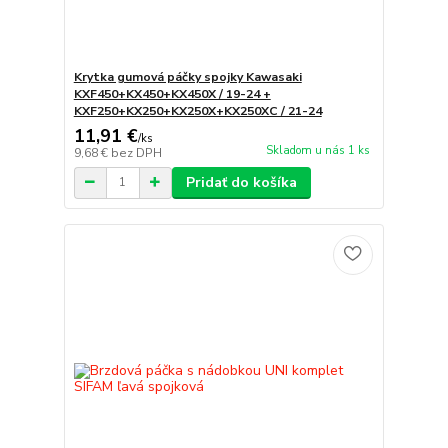
Krytka gumová páčky spojky Kawasaki
KXF450+KX450+KX450X / 19-24 +
KXF250+KX250+KX250X+KX250XC / 21-24
11,91 €
/
ks
Skladom u nás 1 ks
9,68 €
bez DPH
Pridať do košíka