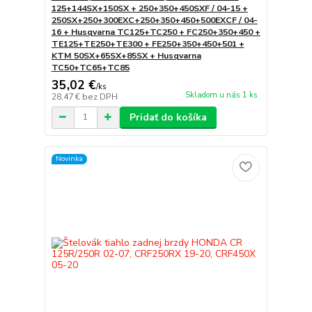
125+144SX+150SX + 250+350+450SXF / 04-15 +
250SX+250+300EXC+250+350+450+500EXCF / 04-
16 + Husqvarna TC125+TC250 + FC250+350+450 +
TE125+TE250+TE300 + FE250+350+450+501 +
KTM 50SX+65SX+85SX + Husqvarna
TC50+TC65+TC85
35,02 €
/
ks
Skladom u nás 1 ks
28,47 €
bez DPH
Pridať do košíka
Novinka