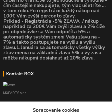
chceli ho vrátiť. Je to jednoduché a výhodné -
čím častejšie nakupujete, tým viac ušetríte ...
v tom roku.Po registrácii každý nákup nad
100€ Vám zvýši perconto zľavy.
Príklad - Registrácia -5% ZĽAVA / nákup
napríklad za 200€ Vám zvýši zlavu a 2% čiže
pri objednávke sa Vám odpočíta 5% a
automaticky systém zmení Vašu zľavu na -
7% a takto postupujete na vyšiu a vyšiu
zľavu.1.Januára sa automaticky všetky výšky
zliav menia na základnú zľavu 5% a vy zasa
môžte nákupmi dosiahnuť až 20% zľavu.
Kontakt BOX
MXPARTS s.r.o.
Lukáš Mráz
+421948260186
Spracovanie cookies