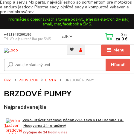
Eshop a servis Mx parts, najväčší eshop so sortimentom pre motokros
a enduro jazdcov. Piestna sady, ojničné sady a kompletné vybavenie
pre motokrosárov.
Informácie o objednávkach a tovare poskytujeme iba elektronicky na
email, chat, facebook a SMS.
0
ks
+421948260186
EUR
za
0 €
Tel. číslo je určené iba pre SMS !!!
Menu
Hľadať
Úvod
PODVOZOK
BRZDY
BRZDOVÉ PUMPY
BRZDOVÉ PUMPY
Najpredávanejšie
Veko-uzáver brzdovej nádobky R-tech KTM Brembo 14-
1.
,Husqvarna 14- oranžový
Zvyčajne do 24 hodín u nás