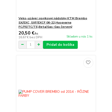
Veko-uzáver spojkovej nádobky KTM Brembo
SX/EXC, SXF/EXCF 06-22,Husqvarna
FC/FE/TC/TE,Beta/Gas-Gas červený
20,50 €
/
ks
Skladom u nás 1 ks
16,67 €
bez DPH
Pridať do košíka