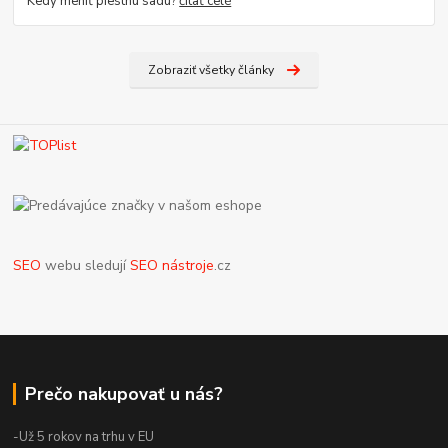
Kedy meniť piestnu sadu?
čítať celé
Zobraziť všetky články
SEO
webu sledují
SEO nástroje
.cz
Prečo nakupovať u nás?
-Už 5 rokov na trhu v EU