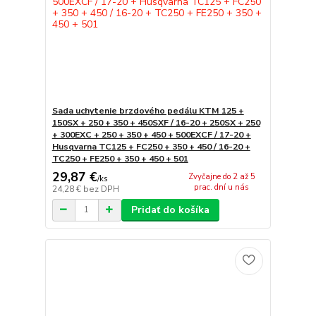
Sada uchytenie brzdového pedálu KTM 125 +
150SX + 250 + 350 + 450SXF / 16-20 + 250SX + 250
+ 300EXC + 250 + 350 + 450 + 500EXCF / 17-20 +
Husqvarna TC125 + FC250 + 350 + 450 / 16-20 +
TC250 + FE250 + 350 + 450 + 501
29,87 €
Zvyčajne do 2 až 5
/
ks
prac. dní u nás
24,28 €
bez DPH
Pridať do košíka