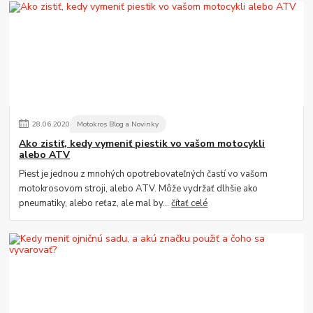
28
.
06
.
2020
Motokros Blog a Novinky
Ako zistiť, kedy vymeniť piestik vo vašom motocykli
alebo ATV
Piest je jednou z mnohých opotrebovateľných častí vo vašom
motokrosovom stroji, alebo ATV. Môže vydržať dlhšie ako
pneumatiky, alebo reťaz, ale mal by...
čítať celé