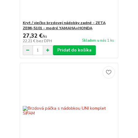
Kryt / viečko brzdovej nádobky zadné - ZETA
ZE86-5101 - modré YAMAHA+HONDA
27,32 €
/
ks
Skladom u nás 1 ks
22,21 €
bez DPH
Pridať do košíka