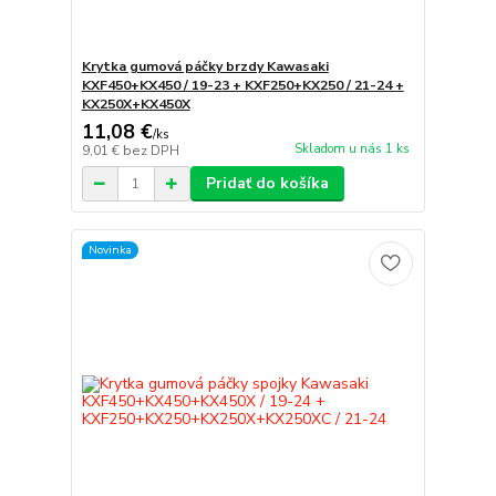
Krytka gumová páčky brzdy Kawasaki
KXF450+KX450 / 19-23 + KXF250+KX250 / 21-24 +
KX250X+KX450X
11,08 €
/
ks
Skladom u nás 1 ks
9,01 €
bez DPH
Pridať do košíka
Novinka