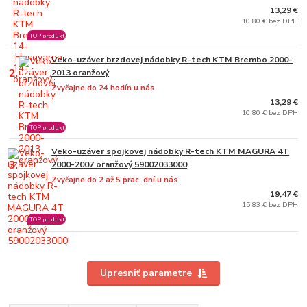
13,29 €
10,80 € bez DPH
TOP produkt
Veko-uzáver brzdovej nádobky R-tech KTM Brembo 2000-
2.
2013 oranžový
Zvyčajne do 24 hodín u nás
13,29 €
10,80 € bez DPH
TOP produkt
Veko-uzáver spojkovej nádobky R-tech KTM MAGURA 4T
3.
2000-2007 oranžový 59002033000
Zvyčajne do 2 až 5 prac. dní u nás
19,47 €
15,83 € bez DPH
TOP produkt
Upresniť parametre