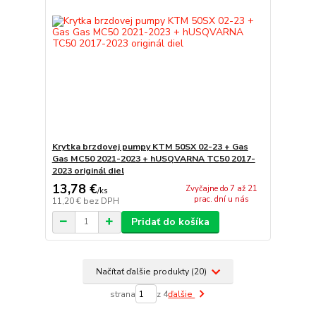
Krytka brzdovej pumpy KTM 50SX 02-23 + Gas
Gas MC50 2021-2023 + hUSQVARNA TC50 2017-
2023 originál diel
13,78 €
Zvyčajne do 7 až 21
/
ks
prac. dní u nás
11,20 €
bez DPH
Pridať do košíka
Načítať ďalšie produkty (20)
strana
z 4
ďalšie