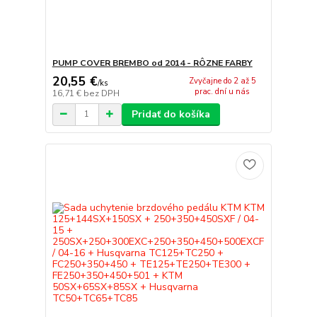
PUMP COVER BREMBO od 2014 - RÔZNE FARBY
20,55 €
Zvyčajne do 2 až 5
/
ks
prac. dní u nás
16,71 €
bez DPH
Pridať do košíka