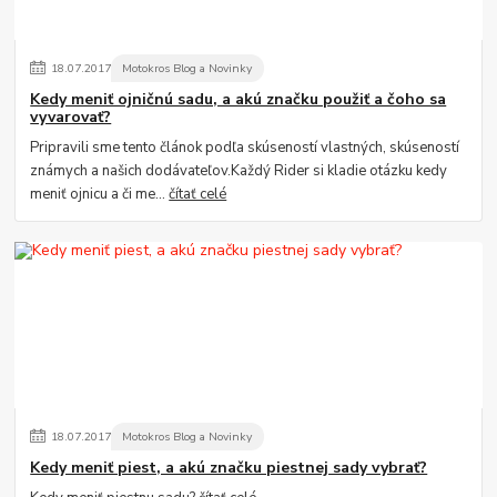
18
.
07
.
2017
Motokros Blog a Novinky
Kedy meniť ojničnú sadu, a akú značku použiť a čoho sa
vyvarovať?
Pripravili sme tento článok podľa skúseností vlastných, skúseností
známych a našich dodávateľov.Každý Rider si kladie otázku kedy
meniť ojnicu a či me...
čítať celé
18
.
07
.
2017
Motokros Blog a Novinky
Kedy meniť piest, a akú značku piestnej sady vybrať?