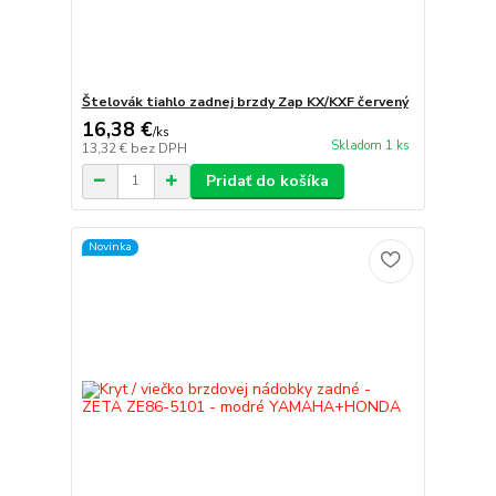
Štelovák tiahlo zadnej brzdy Zap KX/KXF červený
16,38 €
/
ks
Skladom 1 ks
13,32 €
bez DPH
Pridať do košíka
Novinka