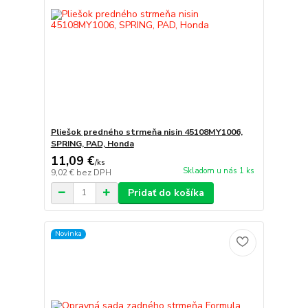
Pliešok predného strmeňa nisin 45108MY1006,
SPRING, PAD, Honda
11,09 €
/
ks
Skladom u nás 1 ks
9,02 €
bez DPH
Pridať do košíka
Novinka