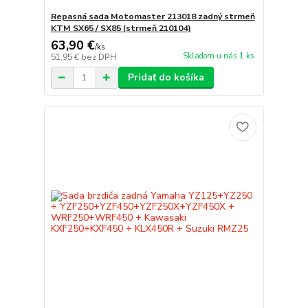
Repasná sada Motomaster 213018 zadný strmeň
KTM SX65 / SX85 (strmeň 210104)
63,90 €
/
ks
Skladom u nás 1 ks
51,95 €
bez DPH
Pridať do košíka