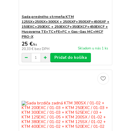
Sada predného strmeňa KTM
125SX+250SX+300SX + 250SXF+350SXF+450SXF +
150EXC+250EXC + 250EXCF+350EXCF+450EXCF +
Husqvarna TE+TC+FE+FC + Gas-Gas MC+MCF
PRO-X
25 €
/
ks
Skladom u nás 1 ks
20,33 €
bez DPH
Pridať do košíka