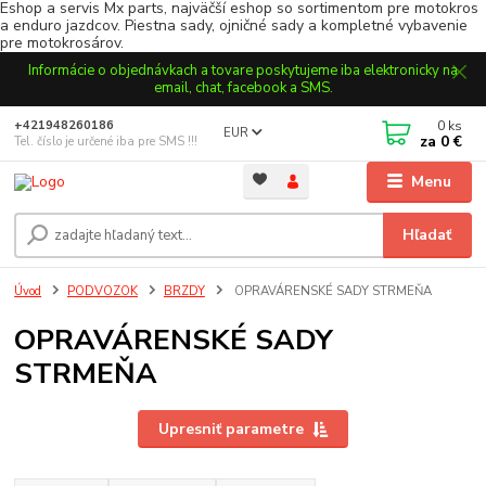
Eshop a servis Mx parts, najväčší eshop so sortimentom pre motokros
a enduro jazdcov. Piestna sady, ojničné sady a kompletné vybavenie
pre motokrosárov.
Informácie o objednávkach a tovare poskytujeme iba elektronicky na
email, chat, facebook a SMS.
0
ks
+421948260186
EUR
za
0 €
Tel. číslo je určené iba pre SMS !!!
Menu
Hľadať
Úvod
PODVOZOK
BRZDY
OPRAVÁRENSKÉ SADY STRMEŇA
OPRAVÁRENSKÉ SADY
STRMEŇA
Upresniť parametre