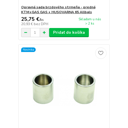
Opravná sada brzdového strmeňa - predná
KTM+GAS GAS + HUSQVARNA 65 Allbals
25,75 €
Skladom u nás
/
ks
> 2 ks
20,93 €
bez DPH
Pridať do košíka
Novinka