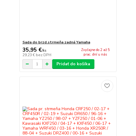
Sada do brzd.strmeňa zadná Yamaha
35,95 €
Zvyčajne do 2 až 5
/
ks
prac. dní u nás
29,23 €
bez DPH
Pridať do košíka