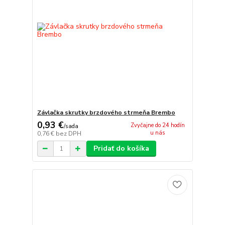
Závlačka skrutky brzdového strmeňa Brembo
0,93 €
Zvyčajne do 24 hodín
/
sada
u nás
0,76 €
bez DPH
Pridať do košíka