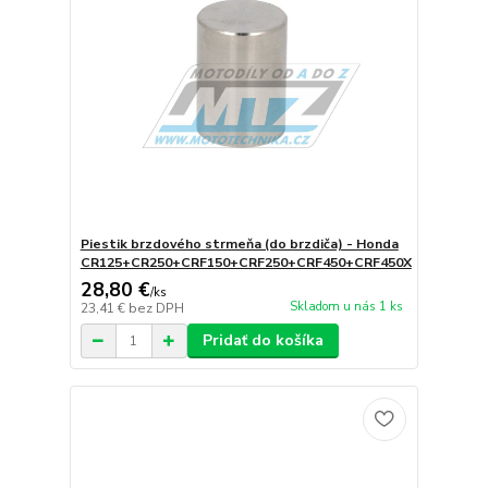
Piestik brzdového strmeňa (do brzdiča) - Honda
CR125+CR250+CRF150+CRF250+CRF450+CRF450X
28,80 €
/
ks
Skladom u nás 1 ks
23,41 €
bez DPH
Pridať do košíka