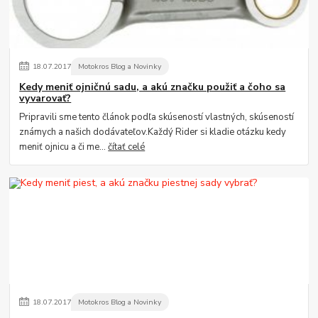
18
.
07
.
2017
Motokros Blog a Novinky
Kedy meniť ojničnú sadu, a akú značku použiť a čoho sa
vyvarovať?
Pripravili sme tento článok podľa skúseností vlastných, skúseností
známych a našich dodávateľov.Každý Rider si kladie otázku kedy
meniť ojnicu a či me...
čítať celé
18
.
07
.
2017
Motokros Blog a Novinky