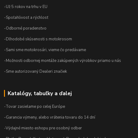
-Už 5 rokov na trhu v EU
-Spoľahlivosť a rýchlosť
-Odborné poradenstvo
-Dlhodobé skúsenosti s motokrosom
-Sami sme motokrosári, vieme čo predávame
-Možnosti odbornej montáže zakúpených výrobkov priamo u nás
-Sme autorizovaný Dealeri značiek
Katalógy, tabuľky a ďalej
-Tovar zasielame po celej Európe
-Garancia výmeny, alebo vrátenia tovaru do 14 dní
-Výdajné miesto eshopu pre osobný odber