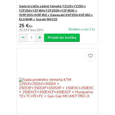
Sada brzdiča zadná Yamaha YZ125+YZ250 +
YZF250+YZF450+YZF250X+YZF450X +
WRF250+WRF450 + Kawasaki KXF250+KXF450 +
KLX450R + Suzuki RMZ25
25 €
/
ks
Skladom u nás 1 ks
20,33 €
bez DPH
Pridať do košíka