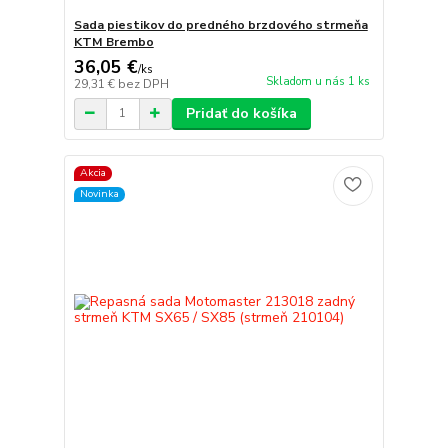
Sada piestikov do predného brzdového strmeňa
KTM Brembo
36,05 €
/
ks
Skladom u nás 1 ks
29,31 €
bez DPH
Pridať do košíka
Akcia
Novinka