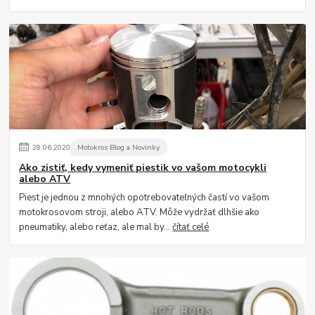
28
.
06
.
2020
Motokros Blog a Novinky
Ako zistiť, kedy vymeniť piestik vo vašom motocykli
alebo ATV
Piest je jednou z mnohých opotrebovateľných častí vo vašom
motokrosovom stroji, alebo ATV. Môže vydržať dlhšie ako
pneumatiky, alebo reťaz, ale mal by...
čítať celé