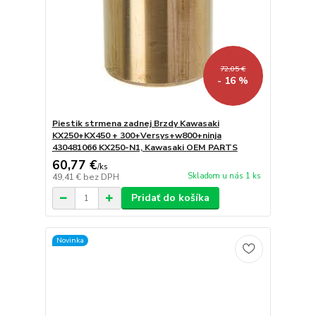
72,05 €
- 16 %
Piestik strmena zadnej Brzdy Kawasaki
KX250+KX450 + 300+Versys+w800+ninja
430481066 KX250-N1, Kawasaki OEM PARTS
60,77 €
/
ks
Skladom u nás 1 ks
49,41 €
bez DPH
Pridať do košíka
Novinka