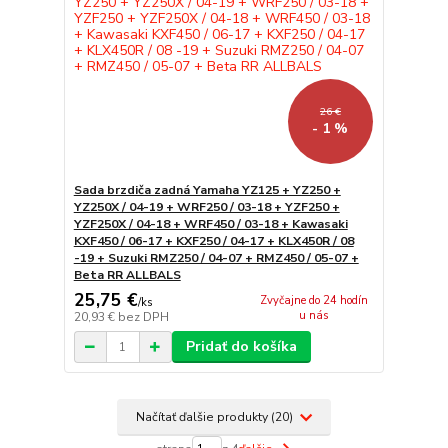
26 €
- 1 %
Sada brzdiča zadná Yamaha YZ125 + YZ250 +
YZ250X / 04-19 + WRF250 / 03-18 + YZF250 +
YZF250X / 04-18 + WRF450 / 03-18 + Kawasaki
KXF450 / 06-17 + KXF250 / 04-17 + KLX450R / 08
-19 + Suzuki RMZ250 / 04-07 + RMZ450 / 05-07 +
Beta RR ALLBALS
25,75 €
Zvyčajne do 24 hodín
/
ks
u nás
20,93 €
bez DPH
Pridať do košíka
Načítať ďalšie produkty (20)