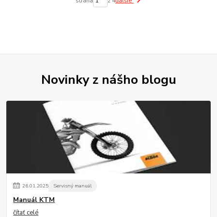
strana
z 4
ďalšie
Novinky z nášho blogu
26
.
01
.
2025
Servisný manuál
Manuál KTM
čítať celé