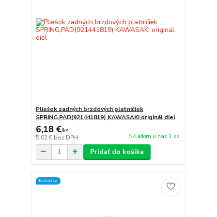
Pliešok zadných brzdových platničiek
SPRING,PAD(921441819) KAWASAKI originál diel
6,18 €
/
ks
Skladom u nás 1 ks
5,02 €
bez DPH
Pridať do košíka
Novinka