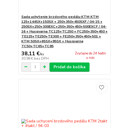
Sada uchytenie brzdového pedálu KTM KTM
125+144SX+150SX + 250+350+450SXF / 04-15 +
250SX+250+300EXC+250+350+450+500EXCF / 04-
16 + Husqvarna TC125+TC250 + FC250+350+450 +
TE125+TE250+TE300 + FE250+350+450+501 +
KTM 50SX+65SX+85SX + Husqvarna
TC50+TC65+TC85
38,11 €
Zvyčajne do 24 hodín
/
ks
u nás
30,98 €
bez DPH
Pridať do košíka