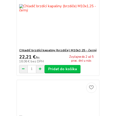
Chladič brzdící kapaliny (brzdiče) M10x1,25 - černý
22,21 €
Zvyčajne do 2 až 5
/
ks
prac. dní u nás
18,06 €
bez DPH
Pridať do košíka