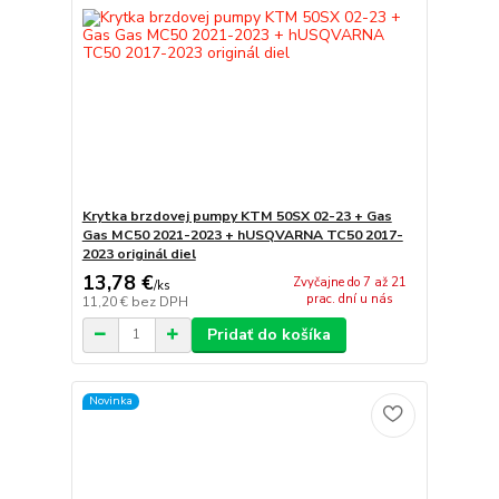
Krytka brzdovej pumpy KTM 50SX 02-23 + Gas
Gas MC50 2021-2023 + hUSQVARNA TC50 2017-
2023 originál diel
13,78 €
Zvyčajne do 7 až 21
/
ks
prac. dní u nás
11,20 €
bez DPH
Pridať do košíka
Novinka