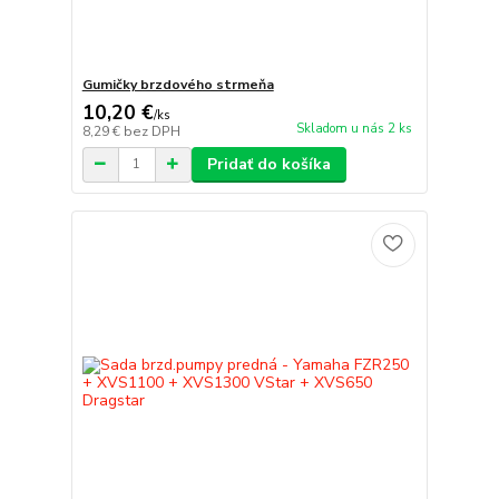
Gumičky brzdového strmeňa
10,20 €
/
ks
Skladom u nás 2 ks
8,29 €
bez DPH
Pridať do košíka