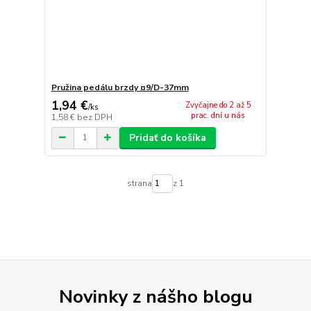
Pružina pedálu brzdy ¤9/D-37mm
1,94 €
Zvyčajne do 2 až 5
/
ks
prac. dní u nás
1,58 €
bez DPH
Pridať do košíka
strana
z 1
Novinky z nášho blogu