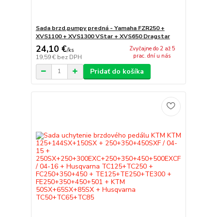
Sada brzd.pumpy predná - Yamaha FZR250 +
XVS1100 + XVS1300 VStar + XVS650 Dragstar
24,10 €
Zvyčajne do 2 až 5
/
ks
prac. dní u nás
19,59 €
bez DPH
Pridať do košíka