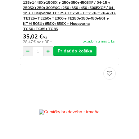
125+144SX+150SX + 250+350+450SXF / 04-15 +
250SX+250+300EXC+250+350+450+500EXCF / 04-
16 + Husqvarna TC125+TC250 + FC250+350+450 +
TE125+TE250+TE300 + FE250+350+450+501 +
KTM 50SX+65SX+85SX + Husqvarna
TC50+TC65+TC85
35,02 €
/
ks
Skladom u nás 1 ks
28,47 €
bez DPH
Pridať do košíka