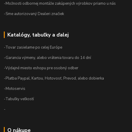
-Možnosti odbornej montáže zakúpených výrobkov priamo u nás
-Sme autorizovaný Dealeri značiek
Katalógy, tabuľky a ďalej
-Tovar zasielame po celej Európe
-Garancia výmeny, alebo vrátenia tovaru do 14 dní
-Výdajné miesto eshopu pre osobný odber
-Platba Paypal, Kartou, Hotovosť, Prevod, alebo dobierka
-Motoservis
-Tabuľky veľkostí
-
O nákupe