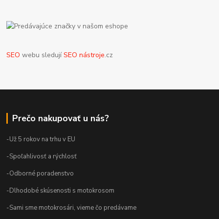
SEO
webu sledují
SEO nástroje
.cz
Prečo nakupovať u nás?
-Už 5 rokov na trhu v EU
-Spoľahlivosť a rýchlosť
-Odborné poradenstvo
-Dlhodobé skúsenosti s motokrosom
-Sami sme motokrosári, vieme čo predávame