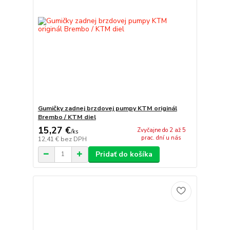
Gumičky zadnej brzdovej pumpy KTM originál
Brembo / KTM diel
15,27 €
Zvyčajne do 2 až 5
/
ks
prac. dní u nás
12,41 €
bez DPH
Pridať do košíka