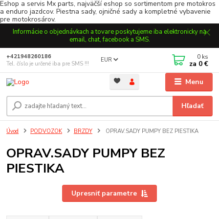
Eshop a servis Mx parts, najväčší eshop so sortimentom pre motokros
a enduro jazdcov. Piestna sady, ojničné sady a kompletné vybavenie
pre motokrosárov.
Informácie o objednávkach a tovare poskytujeme iba elektronicky na
email, chat, facebook a SMS.
0
ks
+421948260186
EUR
za
0 €
Tel. číslo je určené iba pre SMS !!!
Menu
Hľadať
Úvod
PODVOZOK
BRZDY
OPRAV.SADY PUMPY BEZ PIESTIKA
OPRAV.SADY PUMPY BEZ
PIESTIKA
Upresniť parametre