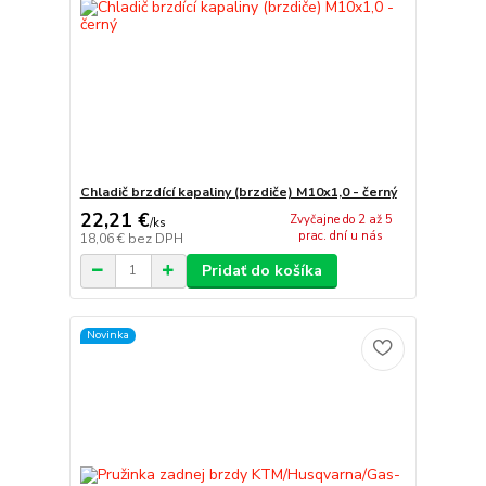
Chladič brzdící kapaliny (brzdiče) M10x1,0 - černý
22,21 €
Zvyčajne do 2 až 5
/
ks
prac. dní u nás
18,06 €
bez DPH
Pridať do košíka
Novinka