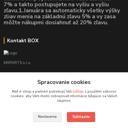
7% a takto postupujete na vyšiu a vyšiu
zľavu.1.Januára sa automaticky všetky výšky
zliav menia na základnú zľavu 5% a vy zasa
môžte nákupmi dosiahnuť až 20% zľavu.
Kontakt BOX
MXPARTS s.r.o.
Lukáš Mráz
+421948260186
Spracovanie cookies
Tel. číslo je určené iba pre SMS !!!
Náš e-shop a partneri potrebujú Váš
súhlas
s použitím súborov
cookies, aby Vám mohli zobrazovať informácie týkajúce sa Vašich
motokrossk@gmail.com
záujmov.
Súhlasím
Nastavenia