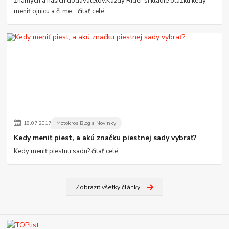
známych a našich dodávateľov.Každý Rider si kladie otázku kedy
meniť ojnicu a či me...
čítať celé
18
.
07
.
2017
Motokros Blog a Novinky
Kedy meniť piest, a akú značku piestnej sady vybrať?
Kedy meniť piestnu sadu?
čítať celé
Zobraziť všetky články