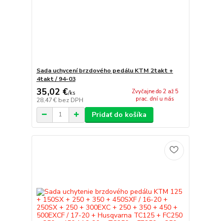
Sada uchycení brzdového pedálu KTM 2takt +
4takt / 94-03
35,02 €
Zvyčajne do 2 až 5
/
ks
prac. dní u nás
28,47 €
bez DPH
Pridať do košíka