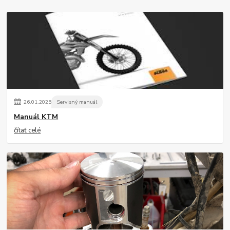
26
.
01
.
2025
Servisný manuál
Manuál KTM
čítať celé