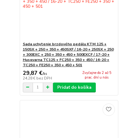
Sada uchytenie brzdového pedálu KTM 125 +
150SX + 250 + 350 + 450SXF / 16-20 + 250SX + 250
+ 300EXC + 250 + 350 + 450 + 500EXCF / 17-20 +
Husqvarna TC125 + FC250 + 350 + 450 / 16-20 +
TC250 + FE250 + 350 + 450 + 501
29,87 €
Zvyčajne do 2 až 5
/
ks
prac. dní u nás
24,28 €
bez DPH
Pridať do košíka