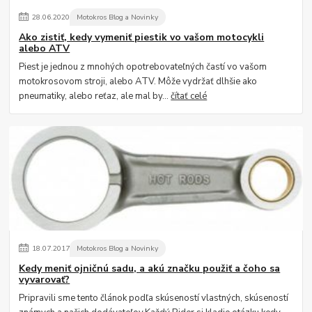
28
.
06
.
2020
Motokros Blog a Novinky
Ako zistiť, kedy vymeniť piestik vo vašom motocykli
alebo ATV
Piest je jednou z mnohých opotrebovateľných častí vo vašom
motokrosovom stroji, alebo ATV. Môže vydržať dlhšie ako
pneumatiky, alebo reťaz, ale mal by...
čítať celé
18
.
07
.
2017
Motokros Blog a Novinky
Kedy meniť ojničnú sadu, a akú značku použiť a čoho sa
vyvarovať?
Pripravili sme tento článok podľa skúseností vlastných, skúseností