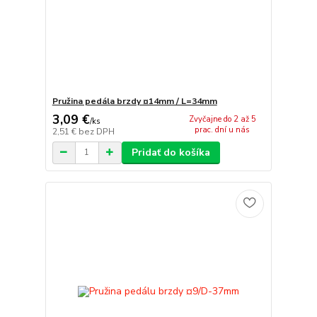
Pružina pedála brzdy ¤14mm / L=34mm
3,09 €
Zvyčajne do 2 až 5
/
ks
prac. dní u nás
2,51 €
bez DPH
Pridať do košíka