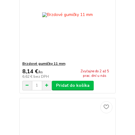
Brzdové gumičky 11 mm
8,14 €
Zvyčajne do 2 až 5
/
ks
prac. dní u nás
6,62 €
bez DPH
Pridať do košíka