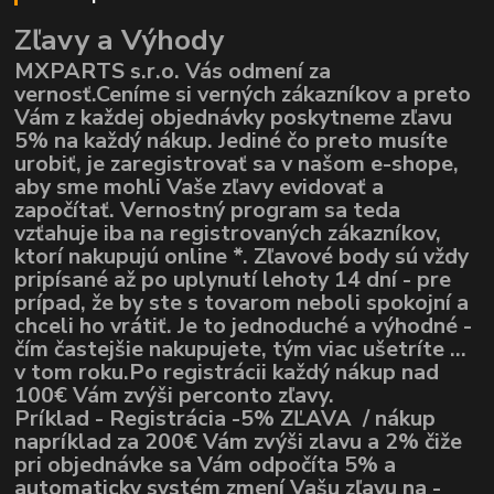
Zľavy a Výhody
MXPARTS s.r.o. Vás odmení za
vernosť.Ceníme si verných zákazníkov a preto
Vám z každej objednávky poskytneme zľavu
5% na každý nákup. Jediné čo preto musíte
urobiť, je zaregistrovať sa v našom e-shope,
aby sme mohli Vaše zľavy evidovať a
započítať. Vernostný program sa teda
vzťahuje iba na registrovaných zákazníkov,
ktorí nakupujú online *. Zľavové body sú vždy
pripísané až po uplynutí lehoty 14 dní - pre
prípad, že by ste s tovarom neboli spokojní a
chceli ho vrátiť. Je to jednoduché a výhodné -
čím častejšie nakupujete, tým viac ušetríte ...
v tom roku.Po registrácii každý nákup nad
100€ Vám zvýši perconto zľavy.
Príklad - Registrácia -5% ZĽAVA / nákup
napríklad za 200€ Vám zvýši zlavu a 2% čiže
pri objednávke sa Vám odpočíta 5% a
automaticky systém zmení Vašu zľavu na -