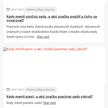
18
.
07
.
2017
Motokros Blog a Novinky
Kedy meniť ojničnú sadu, a akú značku použiť a čoho sa
vyvarovať?
Pripravili sme tento článok podľa skúseností vlastných, skúseností
známych a našich dodávateľov.Každý Rider si kladie otázku kedy
meniť ojnicu a či me...
čítať celé
18
.
07
.
2017
Motokros Blog a Novinky
Kedy meniť piest, a akú značku piestnej sady vybrať?
Kedy meniť piestnu sadu?
čítať celé