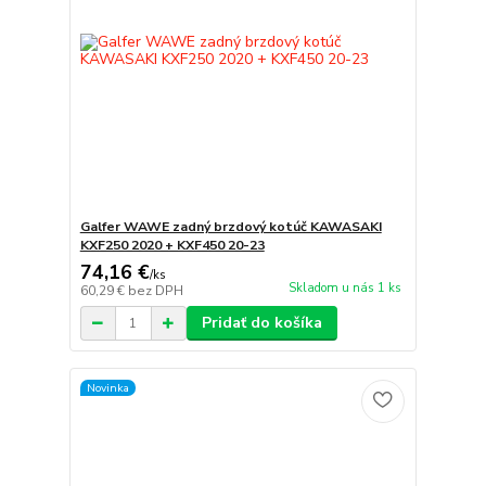
Galfer WAWE zadný brzdový kotúč KAWASAKI
KXF250 2020 + KXF450 20-23
74,16 €
/
ks
Skladom u nás 1 ks
60,29 €
bez DPH
Pridať do košíka
Novinka