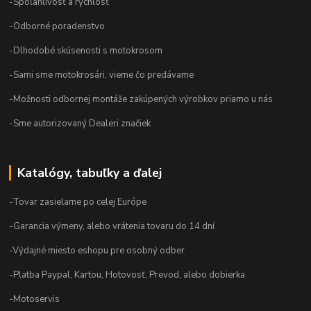
-Spoľahlivosť a rýchlosť
-Odborné poradenstvo
-Dlhodobé skúsenosti s motokrosom
-Sami sme motokrosári, vieme čo predávame
-Možnosti odbornej montáže zakúpených výrobkov priamo u nás
-Sme autorizovaný Dealeri značiek
Katalógy, tabuľky a ďalej
-Tovar zasielame po celej Európe
-Garancia výmeny, alebo vrátenia tovaru do 14 dní
-Výdajné miesto eshopu pre osobný odber
-Platba Paypal, Kartou, Hotovosť, Prevod, alebo dobierka
-Motoservis