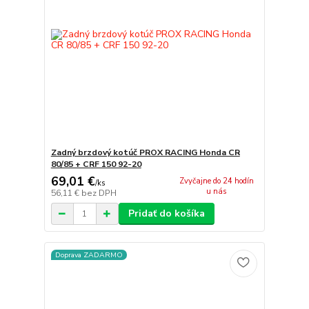
Zadný brzdový kotúč PROX RACING Honda CR
80/85 + CRF 150 92-20
69,01 €
Zvyčajne do 24 hodín
/
ks
u nás
56,11 €
bez DPH
Pridať do košíka
Doprava ZADARMO