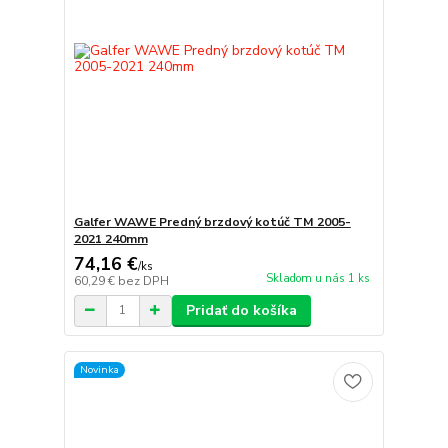
Galfer WAWE Predný brzdový kotúč TM 2005-
2021 240mm
74,16 €
/
ks
Skladom u nás 1 ks
60,29 €
bez DPH
Pridať do košíka
Novinka