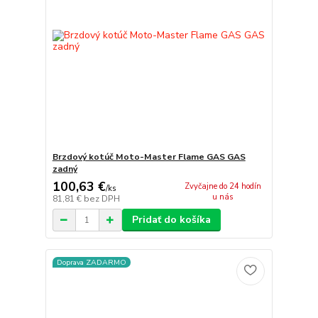
Brzdový kotúč Moto-Master Flame GAS GAS
zadný
100,63 €
Zvyčajne do 24 hodín
/
ks
u nás
81,81 €
bez DPH
Pridať do košíka
Doprava ZADARMO