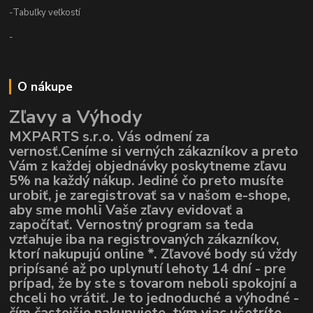
-Tabuľky veľkostí
-
O nákupe
Zľavy a Výhody
MXPARTS s.r.o. Vás odmení za
vernosť.Ceníme si verných zákazníkov a preto
Vám z každej objednávky poskytneme zľavu
5% na každý nákup. Jediné čo preto musíte
urobiť, je zaregistrovať sa v našom e-shope,
aby sme mohli Vaše zľavy evidovať a
započítať. Vernostný program sa teda
vzťahuje iba na registrovaných zákazníkov,
ktorí nakupujú online *. Zľavové body sú vždy
pripísané až po uplynutí lehoty 14 dní - pre
prípad, že by ste s tovarom neboli spokojní a
chceli ho vrátiť. Je to jednoduché a výhodné -
čím častejšie nakupujete, tým viac ušetríte ...