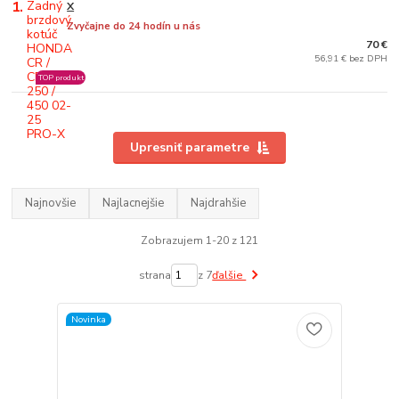
1.
X
Zvyčajne do 24 hodín u nás
70 €
56,91 € bez DPH
TOP produkt
Upresniť parametre
Najnovšie
Najlacnejšie
Najdrahšie
Zobrazujem 1-20 z 121
strana
z 7
ďalšie
Novinka