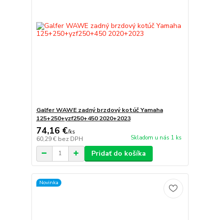
Galfer WAWE zadný brzdový kotúč Yamaha
125+250+yzf250+450 2020+2023
74,16 €
/
ks
Skladom u nás 1 ks
60,29 €
bez DPH
Pridať do košíka
Novinka