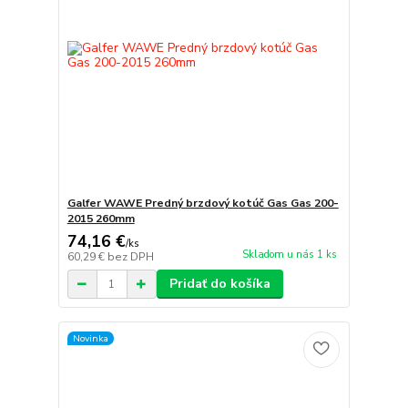
Galfer WAWE Predný brzdový kotúč Gas Gas 200-
2015 260mm
74,16 €
/
ks
Skladom u nás 1 ks
60,29 €
bez DPH
Pridať do košíka
Novinka