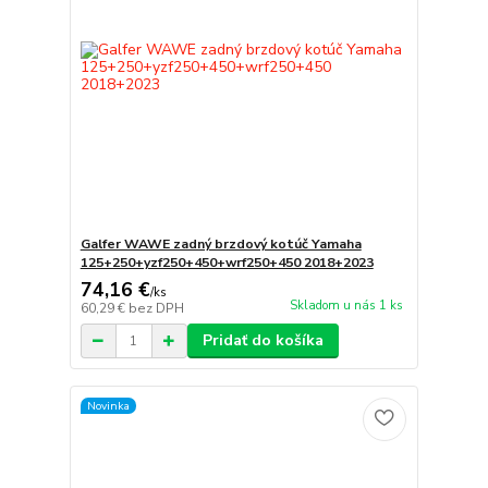
Galfer WAWE zadný brzdový kotúč Yamaha
125+250+yzf250+450+wrf250+450 2018+2023
74,16 €
/
ks
Skladom u nás 1 ks
60,29 €
bez DPH
Pridať do košíka
Novinka