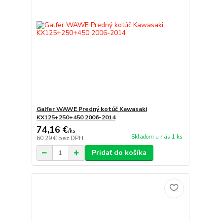
Galfer WAWE Predný kotúč Kawasaki
KX125+250+450 2006-2014
74,16 €
/
ks
Skladom u nás 1 ks
60,29 €
bez DPH
Pridať do košíka