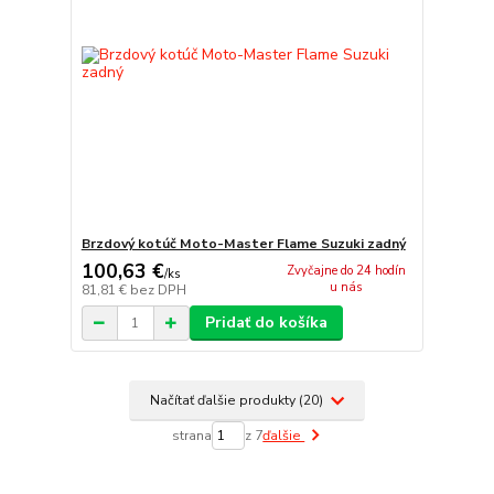
Brzdový kotúč Moto-Master Flame Suzuki zadný
100,63 €
Zvyčajne do 24 hodín
/
ks
u nás
81,81 €
bez DPH
Pridať do košíka
Načítať ďalšie produkty (20)
strana
z 7
ďalšie