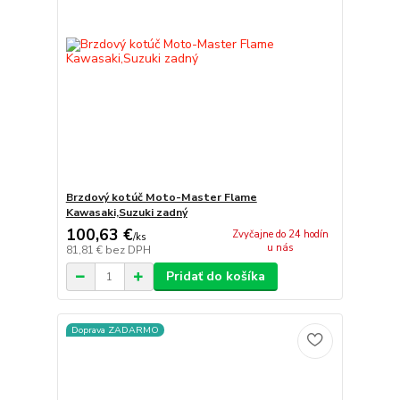
Brzdový kotúč Moto-Master Flame
Kawasaki,Suzuki zadný
100,63 €
Zvyčajne do 24 hodín
/
ks
u nás
81,81 €
bez DPH
Pridať do košíka
Doprava ZADARMO