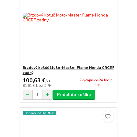
Brzdový kotúč Moto-Master Flame Honda CRCRF
zadný
100,63 €
Zvyčajne do 24 hodín
/
ks
u nás
81,81 €
bez DPH
Pridať do košíka
Doprava ZADARMO