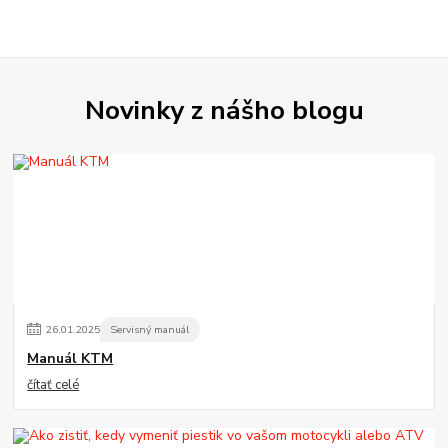
Novinky z nášho blogu
26
.
01
.
2025
Servisný manuál
Manuál KTM
čítať celé