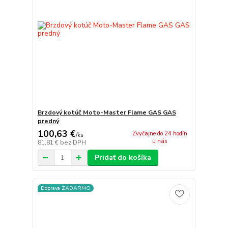
Brzdový kotúč Moto-Master Flame GAS GAS
predný
100,63 €
Zvyčajne do 24 hodín
/
ks
u nás
81,81 €
bez DPH
Pridať do košíka
Doprava ZADARMO