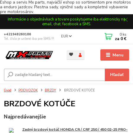
Eshop a servis Mx parts, najväčší eshop so sortimentom pre motokros
a enduro jazdcov. Piestna sady, ojničné sady a kompletné vybavenie
pre motokrosárov.
Informácie o objednávkach a tovare poskytujeme iba elektronicky na
email, chat, facebook a SMS.
0
ks
+421948260186
EUR
za
0 €
Tel. číslo je určené iba pre SMS !!!
Menu
Hľadať
Úvod
PODVOZOK
BRZDY
BRZDOVÉ KOTÚČE
BRZDOVÉ KOTÚČE
Najpredávanejšie
Zadný brzdový kotúč HONDA CR / CRF 250 / 450 02-25 PRO-