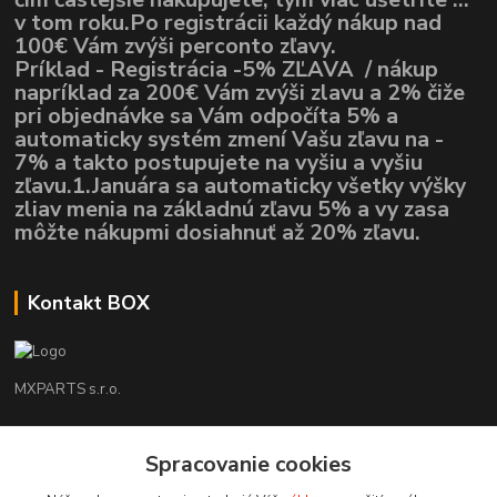
v tom roku.Po registrácii každý nákup nad
100€ Vám zvýši perconto zľavy.
Príklad - Registrácia -5% ZĽAVA / nákup
napríklad za 200€ Vám zvýši zlavu a 2% čiže
pri objednávke sa Vám odpočíta 5% a
automaticky systém zmení Vašu zľavu na -
7% a takto postupujete na vyšiu a vyšiu
zľavu.1.Januára sa automaticky všetky výšky
zliav menia na základnú zľavu 5% a vy zasa
môžte nákupmi dosiahnuť až 20% zľavu.
Kontakt BOX
MXPARTS s.r.o.
Lukáš Mráz
+421948260186
Spracovanie cookies
Tel. číslo je určené iba pre SMS !!!