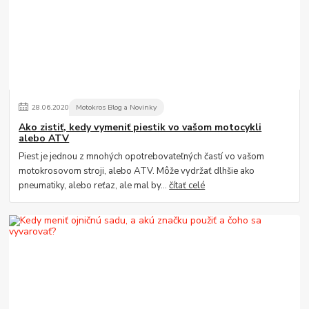
28
.
06
.
2020
Motokros Blog a Novinky
Ako zistiť, kedy vymeniť piestik vo vašom motocykli
alebo ATV
Piest je jednou z mnohých opotrebovateľných častí vo vašom
motokrosovom stroji, alebo ATV. Môže vydržať dlhšie ako
pneumatiky, alebo reťaz, ale mal by...
čítať celé