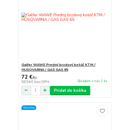
Galfer WAWE Predný brzdový kotúč KTM /
HUSQVARNA / GAS GAS 65
72 €
/
ks
Skladom u nás 1 ks
58,54 €
bez DPH
Pridať do košíka
Novinka