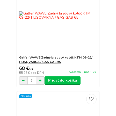
Galfer WAWE Zadný brzdový kotúč KTM 09-22/
HUSQVARNA / GAS GAS 65
68 €
/
ks
Skladom u nás 1 ks
55,28 €
bez DPH
Pridať do košíka
Novinka