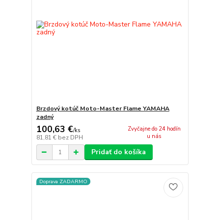
Brzdový kotúč Moto-Master Flame YAMAHA
zadný
100,63 €
Zvyčajne do 24 hodín
/
ks
u nás
81,81 €
bez DPH
Pridať do košíka
Doprava ZADARMO