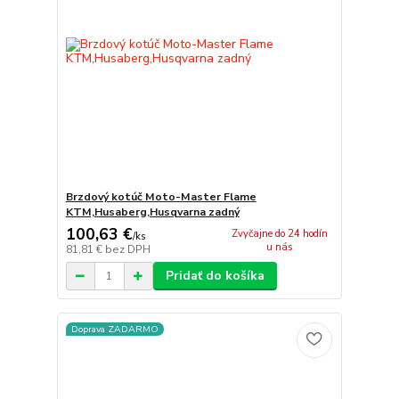
Brzdový kotúč Moto-Master Flame
KTM,Husaberg,Husqvarna zadný
100,63 €
Zvyčajne do 24 hodín
/
ks
u nás
81,81 €
bez DPH
Pridať do košíka
Doprava ZADARMO