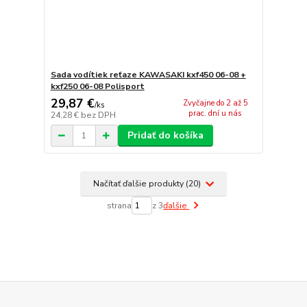
Sada vodítiek reťaze KAWASAKI kxf450 06-08 +
kxf250 06-08 Polisport
29,87 €
Zvyčajne do 2 až 5
/
ks
prac. dní u nás
24,28 €
bez DPH
Pridať do košíka
Načítať ďalšie produkty (20)
strana
z 3
ďalšie