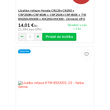
Lízatko reťaze Honda CR125+CR250 +
CRF250R+CRF450R + CRF250X+CRF450X + TM
EN250+EN300 + MX250+MX300 - červené UFO
14,01 €
Skladom u nás
/
ks
> 2 ks
11,39 €
bez DPH
Pridať do košíka
Novinka