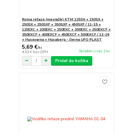
Rolna reťaze (mesiačik) KTM 125SX + 150SX +
250SX + 250SXF + 350SXF + 450SXF / 11-15 +
125EXC + 200EXC + 250EXC + 300EXC + 250EXCF +
350EXCF + 400EXCF + 450EXCF + 500EXCF / 12-16
+ Husqvarna + Husaberg - čierna UFO PLAST
5,69 €
/
ks
Skladom u nás 2 ks
4,63 €
bez DPH
Pridať do košíka