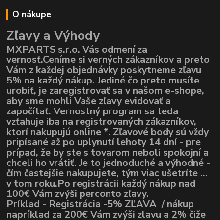
O nákupe
Zľavy a Výhody
MXPARTS s.r.o. Vás odmení za
vernosť.Ceníme si verných zákazníkov a preto
Vám z každej objednávky poskytneme zľavu
5% na každý nákup. Jediné čo preto musíte
urobiť, je zaregistrovať sa v našom e-shope,
aby sme mohli Vaše zľavy evidovať a
započítať. Vernostný program sa teda
vzťahuje iba na registrovaných zákazníkov,
ktorí nakupujú online *. Zľavové body sú vždy
pripísané až po uplynutí lehoty 14 dní - pre
prípad, že by ste s tovarom neboli spokojní a
chceli ho vrátiť. Je to jednoduché a výhodné -
čím častejšie nakupujete, tým viac ušetríte ...
v tom roku.Po registrácii každý nákup nad
100€ Vám zvýši perconto zľavy.
Príklad - Registrácia -5% ZĽAVA / nákup
napríklad za 200€ Vám zvýši zlavu a 2% čiže