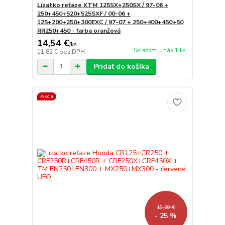
Lízatko reťaze KTM 125SX+250SX / 97-06 +
250+450+520+525SXF / 00-06 +
125+200+250+300EXC / 97-07 + 250+400+450+50
RR250+450 - farba oranžová
14,54 €
/
ks
Skladom u nás 1 ks
11,82 €
bez DPH
Pridať do košíka
Akcia
18,60 €
- 25 %