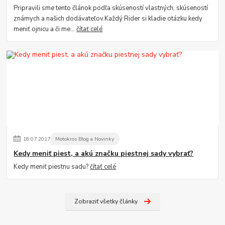
Pripravili sme tento článok podľa skúseností vlastných, skúseností
známych a našich dodávateľov.Každý Rider si kladie otázku kedy
meniť ojnicu a či me...
čítať celé
18
.
07
.
2017
Motokros Blog a Novinky
Kedy meniť piest, a akú značku piestnej sady vybrať?
Kedy meniť piestnu sadu?
čítať celé
Zobraziť všetky články