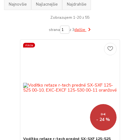
Najnovšie
Najlacnejšie
Najdrahšie
Zobrazujem 1-20 z 55
strana
z 3
ďalšie
Akcia
8 €
- 24 %
Vodítko reťaze r-tech predné SX-SXF 125-525