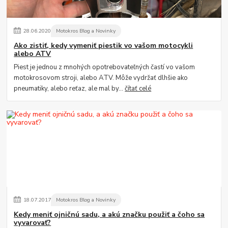
28
.
06
.
2020
Motokros Blog a Novinky
Ako zistiť, kedy vymeniť piestik vo vašom motocykli
alebo ATV
Piest je jednou z mnohých opotrebovateľných častí vo vašom
motokrosovom stroji, alebo ATV. Môže vydržať dlhšie ako
pneumatiky, alebo reťaz, ale mal by...
čítať celé
18
.
07
.
2017
Motokros Blog a Novinky
Kedy meniť ojničnú sadu, a akú značku použiť a čoho sa
vyvarovať?