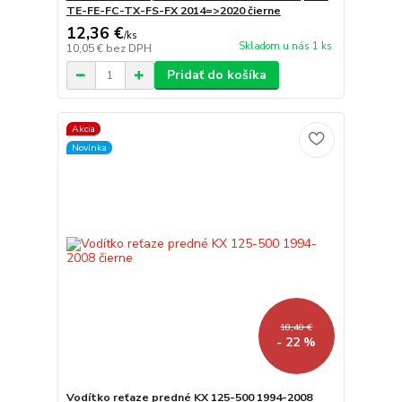
TE-FE-FC-TX-FS-FX 2014=>2020 čierne
12,36 €
/
ks
Skladom u nás 1 ks
10,05 €
bez DPH
Pridať do košíka
Akcia
Novinka
18,40 €
- 22 %
Vodítko reťaze predné KX 125-500 1994-2008