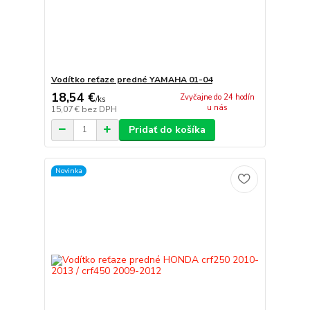
Vodítko reťaze predné YAMAHA 01-04
18,54 €
Zvyčajne do 24 hodín
/
ks
u nás
15,07 €
bez DPH
Pridať do košíka
Novinka