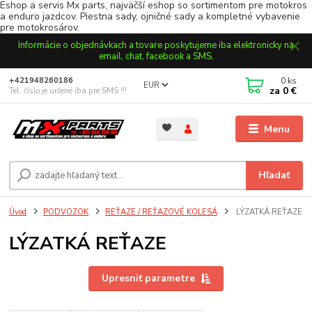
Eshop a servis Mx parts, najväčší eshop so sortimentom pre motokros
a enduro jazdcov. Piestna sady, ojničné sady a kompletné vybavenie
pre motokrosárov.
Informácie o objednávkach a tovare poskytujeme iba elektronicky na
email, chat, facebook a SMS.
0
ks
+421948260186
EUR
za
0 €
Tel. číslo je určené iba pre SMS !!!
Menu
Hľadať
Úvod
PODVOZOK
REŤAZE / REŤAZOVÉ KOLESÁ
LÝZATKÁ REŤAZE
LÝZATKÁ REŤAZE
Upresniť parametre