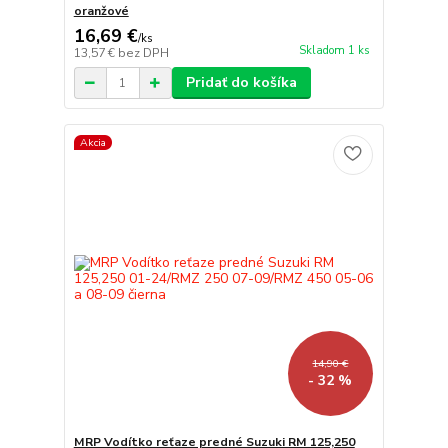
oranžové
16,69 €
/
ks
Skladom 1 ks
13,57 €
bez DPH
Pridať do košíka
Akcia
14,90 €
- 32 %
MRP Vodítko reťaze predné Suzuki RM 125,250