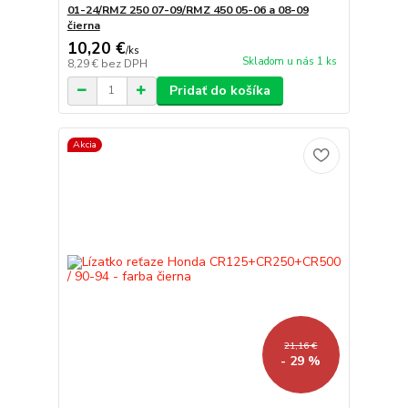
01-24/RMZ 250 07-09/RMZ 450 05-06 a 08-09
čierna
10,20 €
/
ks
Skladom u nás 1 ks
8,29 €
bez DPH
Pridať do košíka
Akcia
21,16 €
- 29 %