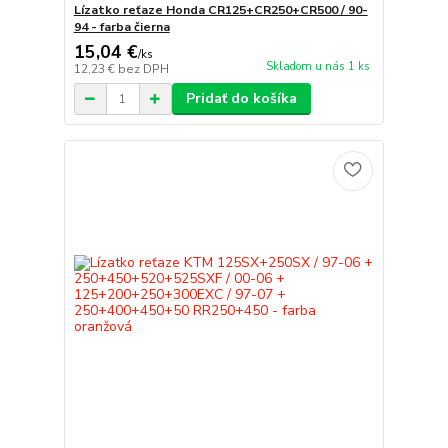
Lízatko reťaze Honda CR125+CR250+CR500 / 90-
94 - farba čierna
15,04 €
/
ks
Skladom u nás 1 ks
12,23 €
bez DPH
Pridať do košíka