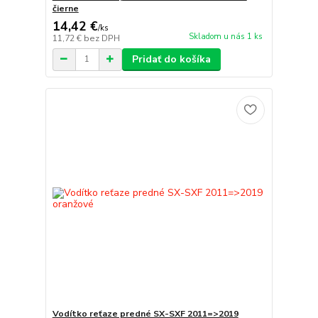
čierne
14,42 €
/
ks
Skladom u nás 1 ks
11,72 €
bez DPH
Pridať do košíka
Vodítko reťaze predné SX-SXF 2011=>2019