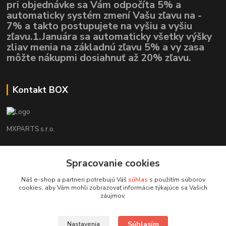
pri objednávke sa Vám odpočíta 5% a
automaticky systém zmení Vašu zľavu na -
7% a takto postupujete na vyšiu a vyšiu
zľavu.1.Januára sa automaticky všetky výšky
zliav menia na základnú zľavu 5% a vy zasa
môžte nákupmi dosiahnuť až 20% zľavu.
Kontakt BOX
MXPARTS s.r.o.
Lukáš Mráz
+421948260186
Spracovanie cookies
Tel. číslo je určené iba pre SMS !!!
Náš e-shop a partneri potrebujú Váš
súhlas
s použitím súborov
cookies, aby Vám mohli zobrazovať informácie týkajúce sa Vašich
motokrossk@gmail.com
záujmov.
Súhlasím
Nastavenia