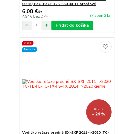
00-10, EXC-EXCF 125-530 00-11 oranžové
6,08 €
/
ks
Skladom 2 ks
4,94 €
bez DPH
Pridať do košíka
Akcia
Novinka
16,20 €
- 24 %
Vodítko reťaze predné SX-SXF 2011=>2020, TC-