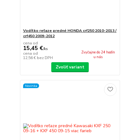
Vodítko reťaze predné HONDA crf250 2010-2013 /
crf450 2009-2012
cena od
15,45 €
/
ks
Zvyčajne do 24 hodín
cena od
u nás
12,56 €
bez DPH
Zvoliť variant
Novinka