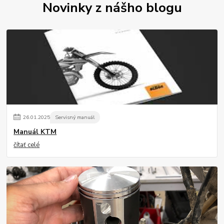
Novinky z nášho blogu
26
.
01
.
2025
Servisný manuál
Manuál KTM
čítať celé