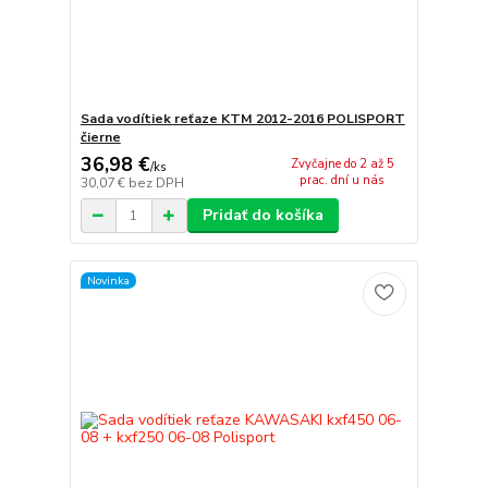
Sada vodítiek reťaze KTM 2012-2016 POLISPORT
čierne
36,98 €
Zvyčajne do 2 až 5
/
ks
prac. dní u nás
30,07 €
bez DPH
Pridať do košíka
Novinka