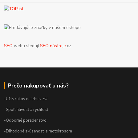
SEO
webu sledují
SEO nástroje
.cz
Prečo nakupovať u nás?
-Už 5 rokov na trhu v EU
-Spoľahlivosť a rýchlosť
-Odborné poradenstvo
-Dlhodobé skúsenosti s motokrosom