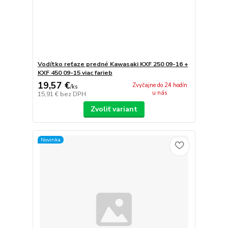
Vodítko reťaze predné Kawasaki KXF 250 09-16 +
KXF 450 09-15 viac farieb
19,57 €
Zvyčajne do 24 hodín
/
ks
u nás
15,91 €
bez DPH
Zvoliť variant
Novinka