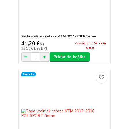
Sada vodítok reťaze KTM 2011-2016 čierne
41,20 €
Zvyčajne do 24 hodín
/
ks
u nás
33,50 €
bez DPH
Pridať do košíka
Novinka