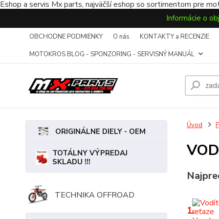
Eshop a servis Mx parts, najväčší eshop so sortimentom pre mot
Informácie o ob
OBCHODNE PODMIENKY
O nás
KONTAKTY a RECENZIE
MOTOKROS BLOG - SPONZORING - SERVISNÝ MANUÁL
Úvod
ORIGINÁLNE DIELY - OEM
VOD
TOTÁLNY VÝPREDAJ
SKLADU !!!
Najpre
TECHNIKA OFFROAD
1.