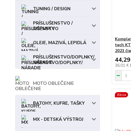
TUNING / DESIGN
PRÍSLUŠENSTVO /
DOPLNKY
Komplet
OLEJE, MAZIVÁ, LEPIDLÁ
tech K
2023 či
PRÍSLUŠENSTVO/DOPLNKY/
44,29
NÁRADIE
36,01 €
MOTO OBLEČENIE
Akcia
BATOHY, KUFRE, TAŠKY
MX - DETSKÁ VÝSTROJ