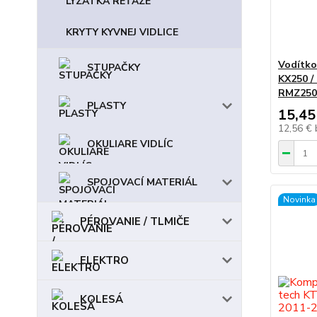
LÝZATKÁ REŤAZE
KRYTY KYVNEJ VIDLICE
Vodítko
STUPAČKY
KX250 /
RMZ250 /
PLASTY
15,45
12,56 €
OKULIARE VIDLÍC
SPOJOVACÍ MATERIÁL
Novinka
PÉROVANIE / TLMIČE
ELEKTRO
KOLESÁ