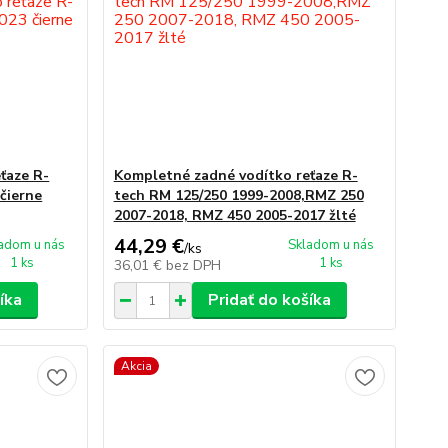
ťaze R-
Kompletné zadné vodítko reťaze R-
čierne
tech RM 125/250 1999-2008,RMZ 250
2007-2018, RMZ 450 2005-2017 žlté
44,29 €
adom u nás
Skladom u nás
/
ks
1 ks
1 ks
36,01 €
bez DPH
íka
Pridať do košíka
Akcia