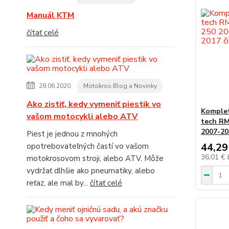
Manuál KTM
čítať celé
28.06.2020
Motokros Blog a Novinky
Ako zistiť, kedy vymeniť piestik vo
Komplet
vašom motocykli alebo ATV
tech RM
2007-20
Piest je jednou z mnohých
44,29
opotrebovateľných častí vo vašom
36,01 €
motokrosovom stroji, alebo ATV. Môže
vydržať dlhšie ako pneumatiky, alebo
reťaz, ale mal by...
čítať celé