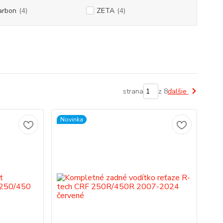
arbon
(4)
ZETA
(4)
strana
z 8
ďalšie
Novinka