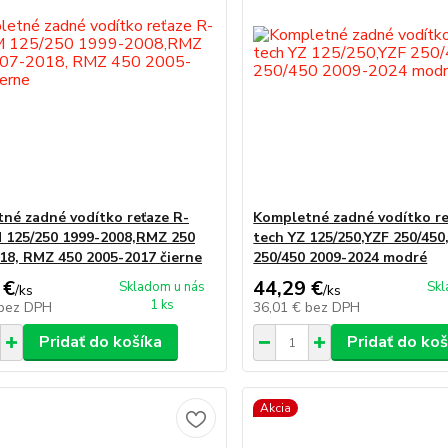
né zadné vodítko reťaze R-
Kompletné zadné vodítko re
 125/250 1999-2008,RMZ 250
tech YZ 125/250,YZF 250/45
18, RMZ 450 2005-2017 čierne
250/450 2009-2024 modré
 €
44,29 €
Skladom u nás
Skl
/
ks
/
ks
1 ks
bez DPH
36,01 €
bez DPH
Pridať do košíka
Pridať do koš
Akcia