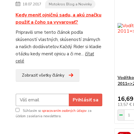
18.07.2017
Motokros Blog a Novinky
Kedy meniť ojničnú sadu, a akú značku
použiť a čoho sa vyvarovať?
Pripravili sme tento článok podľa
skúseností vlastných, skúseností známych
a našich dodávateľov.Každý Rider si kladie
otázku kedy meniť ojnicu a či me...
čítať
celé
Zobraziť všetky články
Vodítko
2011=>2
16,69
Prihlásiť sa
13,57 €
Súhlasím so
spracovaním osobných údajov
za
účelom zasielania newslettera.