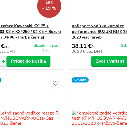
19 €
- 19 %
 reťaze Kawasaki KX125 +
polisport vodítko komplet
 03-08 + KXF250 / 04-05 + Suzuki
performance SUZUKI RMZ 25
 04-06 - (farba čierna)
2020 viac farieb
 €
38,11 €
Skladom u nás
Skl
/
ks
/
ks
1 ks
bez DPH
30,98 €
bez DPH
Pridať do košíka
Zvoliť variant
Novinka