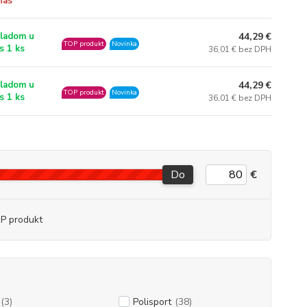
nás
44,29 €
ladom u
TOP produkt
Novinka
s 1 ks
36,01 € bez DPH
44,29 €
ladom u
TOP produkt
Novinka
s 1 ks
36,01 € bez DPH
Do
€
P produkt
(3)
Polisport
(38)