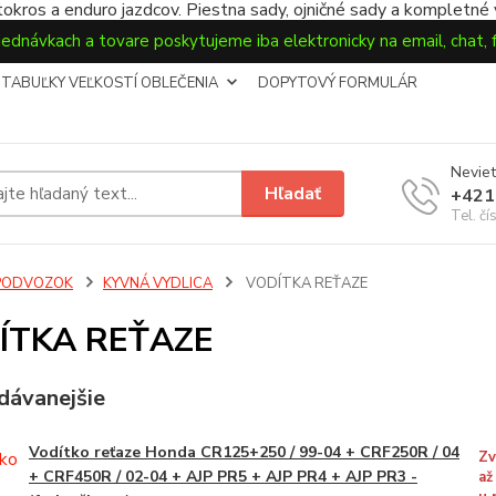
okros a enduro jazdcov. Piestna sady, ojničné sady a kompletné
jednávkach a tovare poskytujeme iba elektronicky na email, chat,
TABUĽKY VEĽKOSTÍ OBLEČENIA
DOPYTOVÝ FORMULÁR
Neviet
Hľadať
+421
Tel. čí
PODVOZOK
KYVNÁ VYDLICA
VODÍTKA REŤAZE
ÍTKA REŤAZE
dávanejšie
Vodítko reťaze Honda CR125+250 / 99-04 + CRF250R / 04
Zv
+ CRF450R / 02-04 + AJP PR5 + AJP PR4 + AJP PR3 -
až