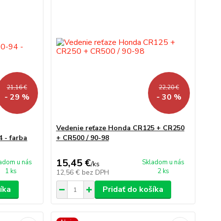
21,16 €
22,20 €
- 29 %
- 30 %
Vedenie reťaze Honda CR125 + CR250
 - farba
+ CR500 / 90-98
15,45 €
adom u nás
Skladom u nás
/
ks
1 ks
2 ks
12,56 €
bez DPH
íka
Pridať do košíka