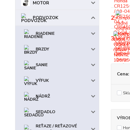
MOTOR
2.
PODVOZOK
RIADENIE
3.
BRZDY
SANIE
Cena:
VÝFUK
Skl
NÁDRŽ
SEDADLO
VÝRO
REŤAZE / REŤAZOVÉ
Hon