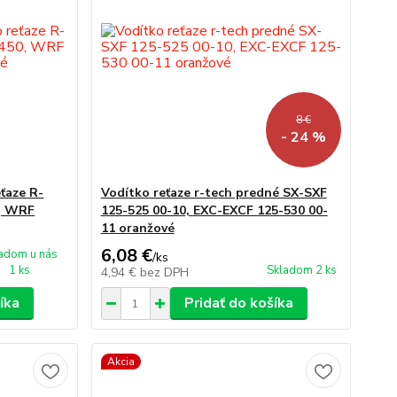
8 €
- 24 %
ťaze R-
Vodítko reťaze r-tech predné SX-SXF
0, WRF
125-525 00-10, EXC-EXCF 125-530 00-
11 oranžové
6,08 €
adom u nás
/
ks
1 ks
Skladom 2 ks
4,94 €
bez DPH
íka
Pridať do košíka
Akcia