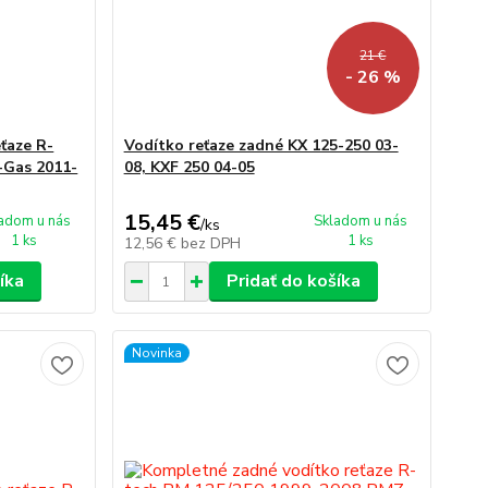
21 €
- 26 %
ťaze R-
Vodítko reťaze zadné KX 125-250 03-
Gas 2011-
08, KXF 250 04-05
15,45 €
adom u nás
Skladom u nás
/
ks
1 ks
1 ks
12,56 €
bez DPH
íka
Pridať do košíka
Novinka