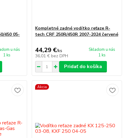
Kompletné zadné vodítko reťaze R-
0/450 05-
tech CRF 250R/450R 2007-2024 červené
44,29 €
adom u nás
Skladom u nás
/
ks
1 ks
1 ks
36,01 €
bez DPH
Pridať do košíka
Akcia