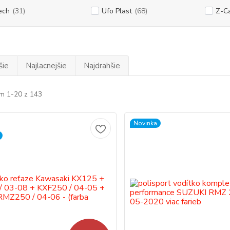
ech
(31)
Ufo Plast
(68)
Z-C
šie
Najlacnejšie
Najdrahšie
m 1-20 z 143
Novinka