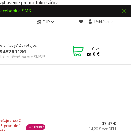
 vybavenie pre motokrosárov.
 facebook a SMS.
Prihlásenie
EUR
e si rady? Zavolajte.
0
ks
948260186
za
0 €
slo je určené iba pre SMS !!!
yčajne do 2
17,47 €
 5 prac. dní
TOP produkt
14,20 € bez DPH