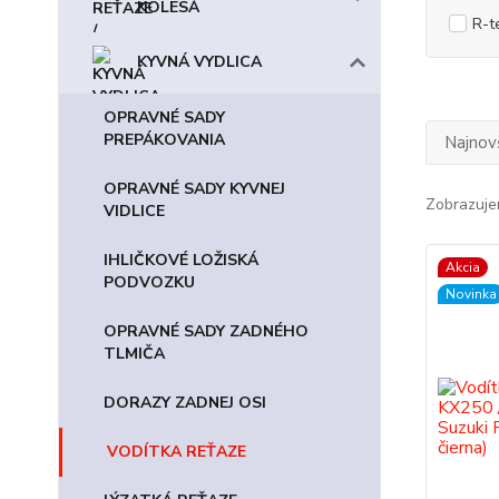
KOLESÁ
R-t
KYVNÁ VYDLICA
OPRAVNÉ SADY
PREPÁKOVANIA
Najnov
OPRAVNÉ SADY KYVNEJ
Zobrazuje
VIDLICE
IHLIČKOVÉ LOŽISKÁ
Akcia
PODVOZKU
Novinka
OPRAVNÉ SADY ZADNÉHO
TLMIČA
DORAZY ZADNEJ OSI
VODÍTKA REŤAZE