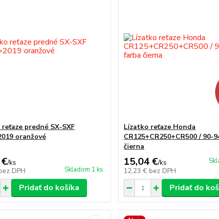
 reťaze predné SX-SXF
Lízatko reťaze Honda
019 oranžové
CR125+CR250+CR500 / 90-94
čierna
 €
15,04 €
Skl
/
ks
/
ks
Skladom 1 ks
bez DPH
12,23 €
bez DPH
Pridať do košíka
Pridať do koš