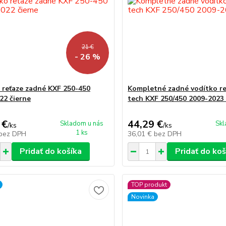
21 €
- 26 %
 reťaze zadné KXF 250-450
Kompletné zadné vodítko re
22 čierne
tech KXF 250/450 2009-2023 
 €
44,29 €
Skladom u nás
Skl
/
ks
/
ks
1 ks
bez DPH
36,01 €
bez DPH
Pridať do košíka
Pridať do koš
TOP produkt
Novinka