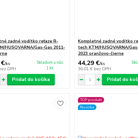
né zadné vodítko reťaze R-
Kompletné zadné vodítko re
TM/HUSQVARNA/Gas-Gas 2011-
tech KTM/HUSQVARNA/Gas-
erne
2023 oranžovo-čierne
 €
44,29 €
Skladom u nás
Skl
/
ks
/
ks
1 ks
bez DPH
36,01 €
bez DPH
Pridať do košíka
Pridať do koš
TOP produkt
Novinka