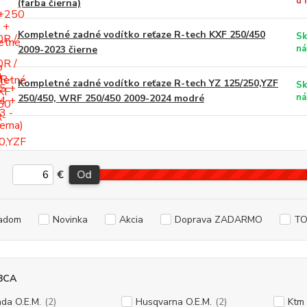
u 
(farba čierna)
Kompletné zadné vodítko reťaze R-tech KXF 250/450
Sk
ná
2009-2023 čierne
Kompletné zadné vodítko reťaze R-tech YZ 125/250,YZF
Sk
ná
250/450, WRF 250/450 2009-2024 modré
€
Od
adom
Novinka
Akcia
Doprava ZADARMO
TO
BCA
da O.E.M.
(2)
Husqvarna O.E.M.
(2)
Ktm