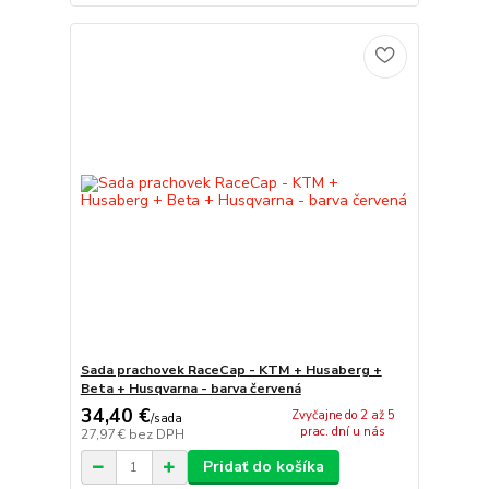
Sada prachovek RaceCap - KTM + Husaberg +
Beta + Husqvarna - barva červená
34,40 €
Zvyčajne do 2 až 5
/
sada
prac. dní u nás
27,97 €
bez DPH
Pridať do košíka