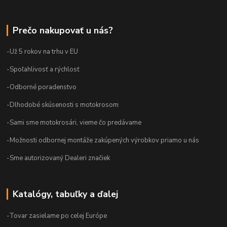
Prečo nakupovať u nás?
-Už 5 rokov na trhu v EU
-Spoľahlivosť a rýchlosť
-Odborné poradenstvo
-Dlhodobé skúsenosti s motokrosom
-Sami sme motokrosári, vieme čo predávame
-Možnosti odbornej montáže zakúpených výrobkov priamo u nás
-Sme autorizovaný Dealeri značiek
Katalógy, tabuľky a ďalej
-Tovar zasielame po celej Európe