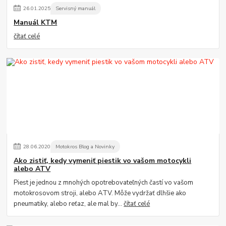
26
.
01
.
2025
Servisný manuál
Manuál KTM
čítať celé
28
.
06
.
2020
Motokros Blog a Novinky
Ako zistiť, kedy vymeniť piestik vo vašom motocykli
alebo ATV
Piest je jednou z mnohých opotrebovateľných častí vo vašom
motokrosovom stroji, alebo ATV. Môže vydržať dlhšie ako
pneumatiky, alebo reťaz, ale mal by...
čítať celé