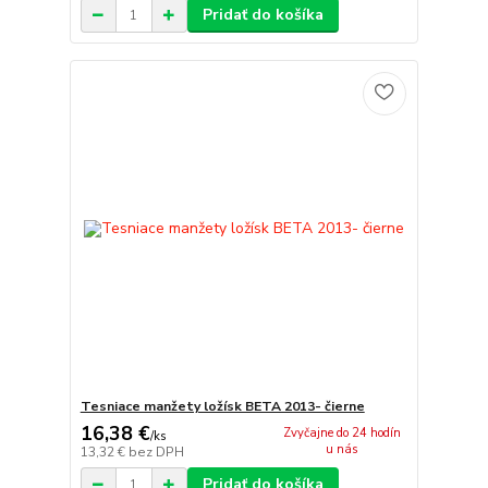
Pridať do košíka
Tesniace manžety ložísk BETA 2013- čierne
16,38 €
Zvyčajne do 24 hodín
/
ks
u nás
13,32 €
bez DPH
Pridať do košíka