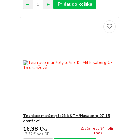
Pridať do košíka
Tesniace manžety ložísk KTM/Husaberg 07-15
oranžové
16,38 €
Zvyčajne do 24 hodín
/
ks
u nás
13,32 €
bez DPH