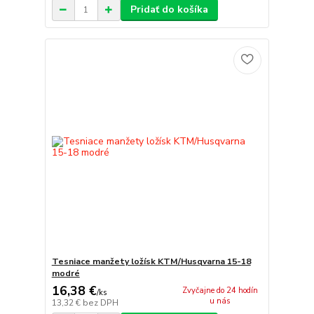
Pridať do košíka
Tesniace manžety ložísk KTM/Husqvarna 15-18
modré
16,38 €
Zvyčajne do 24 hodín
/
ks
u nás
13,32 €
bez DPH