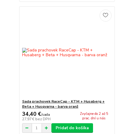
Sada prachovek RaceCap - KTM + Husaberg +
Beta + Husqvarna - barva oranž
34,40 €
Zvyčajne do 2 až 5
/
sada
prac. dní u nás
27,97 €
bez DPH
Pridať do košíka