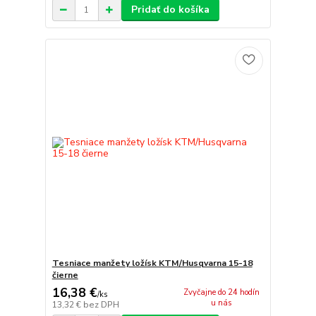
Pridať do košíka
Tesniace manžety ložísk KTM/Husqvarna 15-18
čierne
16,38 €
Zvyčajne do 24 hodín
/
ks
u nás
13,32 €
bez DPH