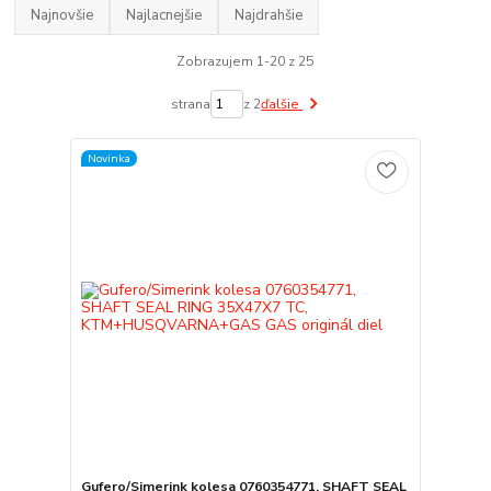
Najnovšie
Najlacnejšie
Najdrahšie
Zobrazujem 1-20 z 25
strana
z 2
ďalšie
Novinka
Gufero/Simerink kolesa 0760354771, SHAFT SEAL