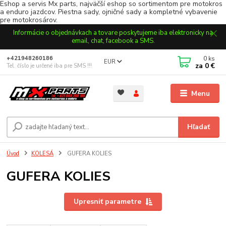
Eshop a servis Mx parts, najväčší eshop so sortimentom pre motokros
a enduro jazdcov. Piestna sady, ojničné sady a kompletné vybavenie
pre motokrosárov.
Informácie o objednávkach a tovare poskytujeme iba elektronicky na
email, chat, facebook a SMS.
0
ks
+421948260186
EUR
za
0 €
Tel. číslo je určené iba pre SMS !!!
Menu
Hľadať
Úvod
KOLESÁ
GUFERA KOLIES
GUFERA KOLIES
Upresniť parametre