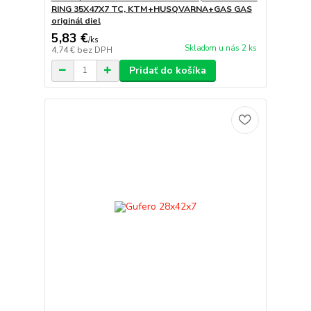
RING 35X47X7 TC, KTM+HUSQVARNA+GAS GAS
originál diel
5,83 €
/
ks
Skladom u nás 2 ks
4,74 €
bez DPH
Pridať do košíka