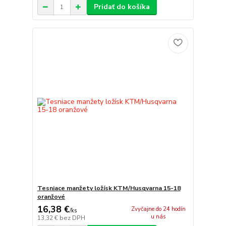
Pridať do košíka
Tesniace manžety ložísk KTM/Husqvarna 15-18
oranžové
16,38 €
Zvyčajne do 24 hodín
/
ks
u nás
13,32 €
bez DPH