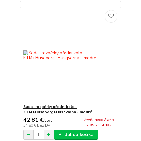
Sada+rozpěrky přední kolo -
KTM+Husaberg+Husqvarna - modré
42,81 €
Zvyčajne do 2 až 5
/
sada
prac. dní u nás
34,80 €
bez DPH
Pridať do košíka