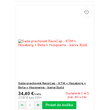
Sada prachovek RaceCap - KTM + Husaberg +
Beta + Husqvarna - barva žlutá
34,40 €
Zvyčajne do 2 až 5
/
sada
prac. dní u nás
27,97 €
bez DPH
Pridať do košíka