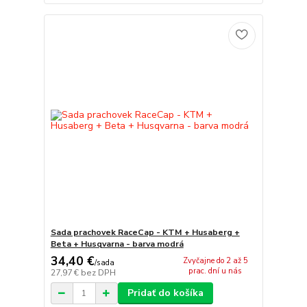
Sada prachovek RaceCap - KTM + Husaberg +
Beta + Husqvarna - barva modrá
34,40 €
Zvyčajne do 2 až 5
/
sada
prac. dní u nás
27,97 €
bez DPH
Pridať do košíka