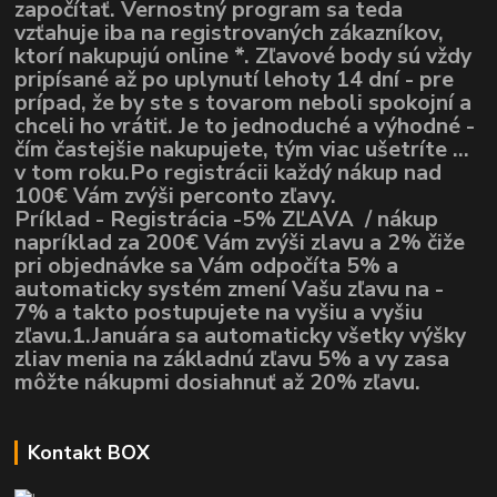
započítať. Vernostný program sa teda
vzťahuje iba na registrovaných zákazníkov,
ktorí nakupujú online *. Zľavové body sú vždy
pripísané až po uplynutí lehoty 14 dní - pre
prípad, že by ste s tovarom neboli spokojní a
chceli ho vrátiť. Je to jednoduché a výhodné -
čím častejšie nakupujete, tým viac ušetríte ...
v tom roku.Po registrácii každý nákup nad
100€ Vám zvýši perconto zľavy.
Príklad - Registrácia -5% ZĽAVA / nákup
napríklad za 200€ Vám zvýši zlavu a 2% čiže
pri objednávke sa Vám odpočíta 5% a
automaticky systém zmení Vašu zľavu na -
7% a takto postupujete na vyšiu a vyšiu
zľavu.1.Januára sa automaticky všetky výšky
zliav menia na základnú zľavu 5% a vy zasa
môžte nákupmi dosiahnuť až 20% zľavu.
Kontakt BOX