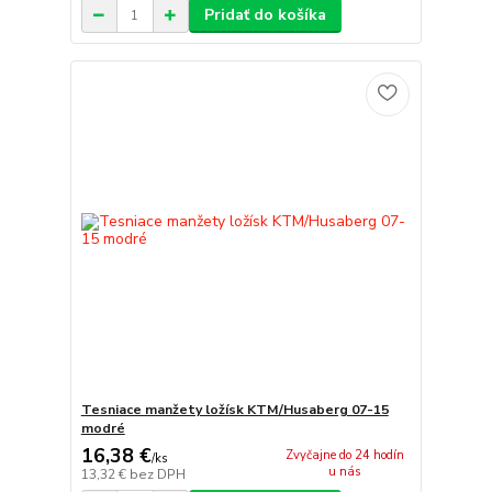
Pridať do košíka
Tesniace manžety ložísk KTM/Husaberg 07-15
modré
16,38 €
Zvyčajne do 24 hodín
/
ks
u nás
13,32 €
bez DPH