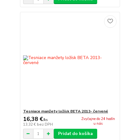
Tesniace manžety ložísk BETA 2013- červené
16,38 €
Zvyčajne do 24 hodín
/
ks
u nás
13,32 €
bez DPH
Pridať do košíka