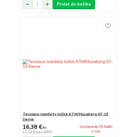
Pridať do košíka
Tesniace manžety ložísk KTM/Husaberg 07-15
čierne
16,38 €
Zvyčajne do 24 hodín
/
ks
u nás
13,32 €
bez DPH