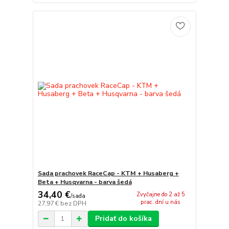
Sada prachovek RaceCap - KTM + Husaberg +
Beta + Husqvarna - barva šedá
34,40 €
Zvyčajne do 2 až 5
/
sada
prac. dní u nás
27,97 €
bez DPH
Pridať do košíka