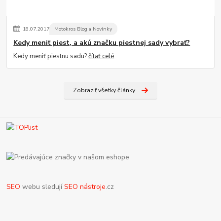
18
.
07
.
2017
Motokros Blog a Novinky
Kedy meniť piest, a akú značku piestnej sady vybrať?
Kedy meniť piestnu sadu?
čítať celé
Zobraziť všetky články
SEO
webu sledují
SEO nástroje
.cz