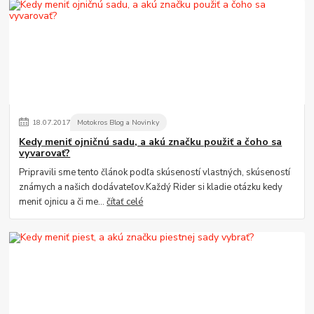
18
.
07
.
2017
Motokros Blog a Novinky
Kedy meniť ojničnú sadu, a akú značku použiť a čoho sa
vyvarovať?
Pripravili sme tento článok podľa skúseností vlastných, skúseností
známych a našich dodávateľov.Každý Rider si kladie otázku kedy
meniť ojnicu a či me...
čítať celé