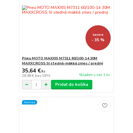
54,98 €
- 35 %
Pneu MOTO MAXXIS M7311 60/100-14 30M
MAXXCROSS SI stedná-mäkká zmes / predný
35,64 €
/
ks
Skladom u nás 1 ks
28,98 €
bez DPH
Pridať do košíka
Novinka