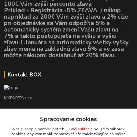
100€ Vám zvýši perconto zľavy.
Príklad - Registrácia -5% ZĽAVA / nákup
napríklad za 200€ Vám zvýši zlavu a 2% čiže
pri objednávke sa Vám odpočíta 5% a
automaticky systém zmení Vašu zľavu na -
7% a takto postupujete na vyšiu a vyšiu
zľavu.1.Januára sa automaticky všetky výšky
zliav menia na základnú zľavu 5% a vy zasa
môžte nákupmi dosiahnuť až 20% zľavu.
Kontakt BOX
MXPARTS s.r.o.
Lukáš Mráz
+421948260186
Spracovanie cookies
Tel. číslo je určené iba pre SMS !!!
Náš e-shop a partneri potrebujú Váš
súhlas
s použitím súborov
cookies, aby Vám mohli zobrazovať informácie týkajúce sa Vašich
motokrossk@gmail.com