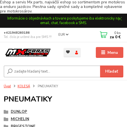
Eshop a servis Mx parts, najväčší eshop so sortimentom pre motokros
a enduro jazdcov. Piestna sady, ojničné sady a kompletné vybavenie
pre motokrosárov.
Informácie o objednávkach a tovare poskytujeme iba elektronicky na
email, chat, facebook a SMS.
0
ks
+421948260186
EUR
za
0 €
Tel. číslo je určené iba pre SMS !!!
Menu
Hľadať
Úvod
KOLESÁ
PNEUMATIKY
PNEUMATIKY
DUNLOP
MICHELIN
BRIGESTONE