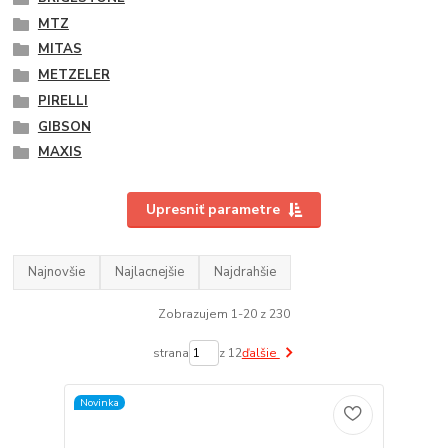
MTZ
MITAS
METZELER
PIRELLI
GIBSON
MAXIS
Upresniť parametre
Najnovšie
Najlacnejšie
Najdrahšie
Zobrazujem 1-20 z 230
strana
z 12
ďalšie
Novinka