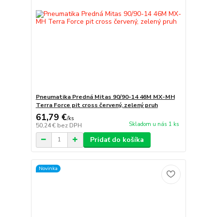
Pneumatika Predná Mitas 90/90-14 46M MX-MH
Terra Force pit cross červený, zelený pruh
61,79 €
/
ks
Skladom u nás 1 ks
50,24 €
bez DPH
Pridať do košíka
Novinka