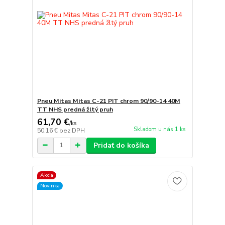
Pneu Mitas Mitas C-21 PIT chrom 90/90-14 40M
TT NHS predná žltý pruh
61,70 €
/
ks
Skladom u nás 1 ks
50,16 €
bez DPH
Pridať do košíka
Akcia
Novinka