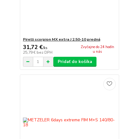
Pirelli scorpion MX extra J 2.50-10 predná
31,72 €
Zvyčajne do 24 hodín
/
ks
u nás
25,79 €
bez DPH
Pridať do košíka