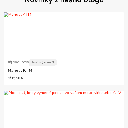
26
.
01
.
2025
Servisný manuál
Manuál KTM
čítať celé