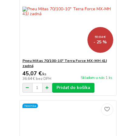
59,84 €
- 25 %
Pneu Mitas 70/100-10" Terra Force MX-MH 41J
zadná
45,07 €
/
ks
Skladom u nás 1 ks
36,64 €
bez DPH
Pridať do košíka
Novinka