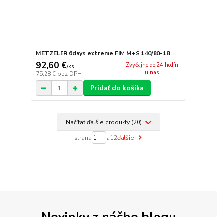
METZELER 6days extreme FIM M+S 140/80-18
92,60 €
Zvyčajne do 24 hodín
/
ks
u nás
75,28 €
bez DPH
Pridať do košíka
Načítať ďalšie produkty (20)
strana
z 12
ďalšie
Novinky z nášho blogu