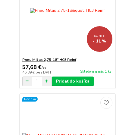
64,68 €
- 11 %
Pneu Mitas 2,75-18" H03 Reinf
57,68 €
/
ks
Skladom u nás 1 ks
46,89 €
bez DPH
Pridať do košíka
Novinka