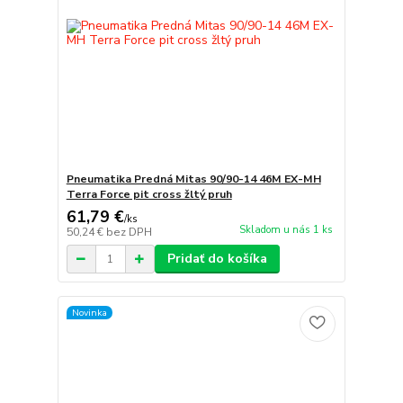
Pneumatika Predná Mitas 90/90-14 46M EX-MH
Terra Force pit cross žltý pruh
61,79 €
/
ks
Skladom u nás 1 ks
50,24 €
bez DPH
Pridať do košíka
Novinka