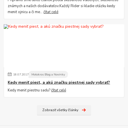
Pripravili sme tento článok podľa skúseností vlastných, skúseností
známych a našich dodávateľov.Každý Rider si kladie otázku kedy
meniť ojnicu a či me...
čítať celé
18
.
07
.
2017
Motokros Blog a Novinky
Kedy meniť piest, a akú značku piestnej sady vybrať?
Kedy meniť piestnu sadu?
čítať celé
Zobraziť všetky články