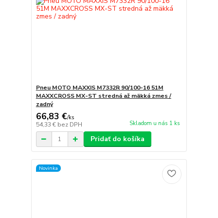
Pneu MOTO MAXXIS M7332R 90/100-16 51M
MAXXCROSS MX-ST stredná až mäkká zmes /
zadný
66,83 €
/
ks
Skladom u nás 1 ks
54,33 €
bez DPH
Pridať do košíka
Novinka