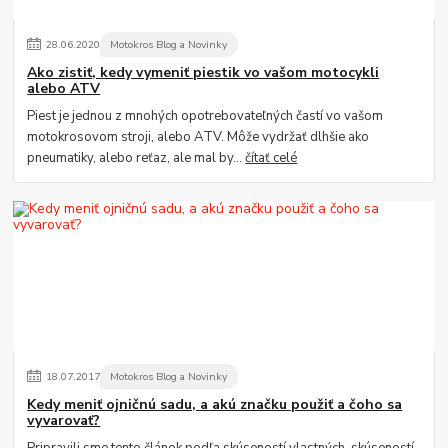
28
.
06
.
2020
Motokros Blog a Novinky
Ako zistiť, kedy vymeniť piestik vo vašom motocykli
alebo ATV
Piest je jednou z mnohých opotrebovateľných častí vo vašom
motokrosovom stroji, alebo ATV. Môže vydržať dlhšie ako
pneumatiky, alebo reťaz, ale mal by...
čítať celé
18
.
07
.
2017
Motokros Blog a Novinky
Kedy meniť ojničnú sadu, a akú značku použiť a čoho sa
vyvarovať?