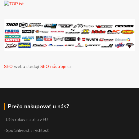
SEO
webu sledují
SEO nástroje
.cz
Prečo nakupovať u nás?
-Už 5 rokov na trhu v EU
-Spoľahlivosť a rýchlosť