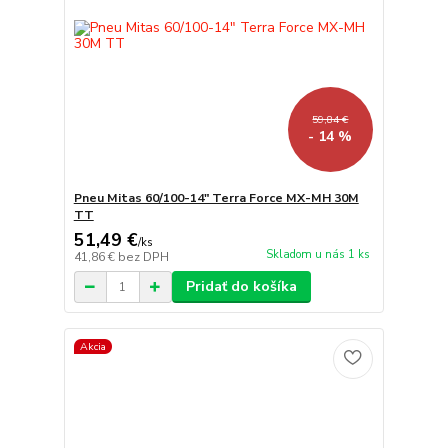
59,84 €
- 14 %
Pneu Mitas 60/100-14" Terra Force MX-MH 30M
TT
51,49 €
/
ks
Skladom u nás 1 ks
41,86 €
bez DPH
Pridať do košíka
Akcia