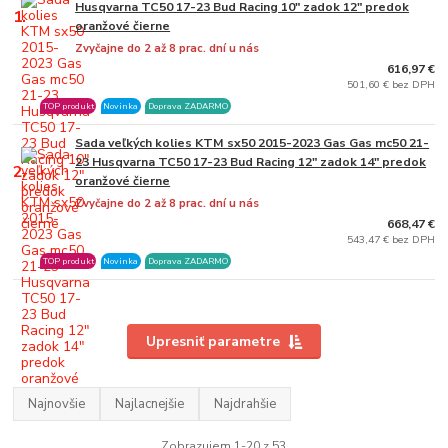
Husqvarna TC50 17-23 Bud Racing 10" zadok 12" predok
1.
oranžové čierne
Zvyčajne do 2 až 8 prac. dní u nás
616,97 €
501,60 € bez DPH
TOP produkt
Novinka
Doprava ZADARMO
Sada veľkých kolies KTM sx50 2015-2023 Gas Gas mc50 21-
23 Husqvarna TC50 17-23 Bud Racing 12" zadok 14" predok
2.
oranžové čierne
Zvyčajne do 2 až 8 prac. dní u nás
668,47 €
543,47 € bez DPH
TOP produkt
Novinka
Doprava ZADARMO
Upresniť parametre
Najnovšie
Najlacnejšie
Najdrahšie
Zobrazujem 1-20 z 53