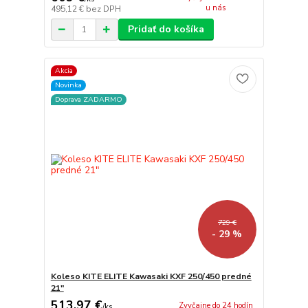
u nás
495,12 €
bez DPH
Pridať do košíka
Akcia
Novinka
Doprava ZADARMO
729 €
- 29 %
Koleso KITE ELITE Kawasaki KXF 250/450 predné
21"
513,97 €
Zvyčajne do 24 hodín
/
ks