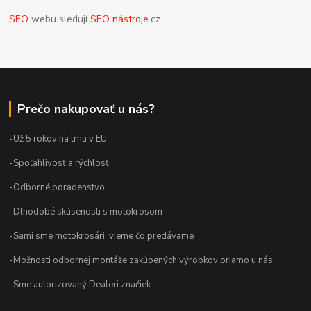
SEO
webu sledují
SEO nástroje
.cz
Prečo nakupovať u nás?
-Už 5 rokov na trhu v EU
-Spoľahlivosť a rýchlosť
-Odborné poradenstvo
-Dlhodobé skúsenosti s motokrosom
-Sami sme motokrosári, vieme čo predávame
-Možnosti odbornej montáže zakúpených výrobkov priamo u nás
-Sme autorizovaný Dealeri značiek