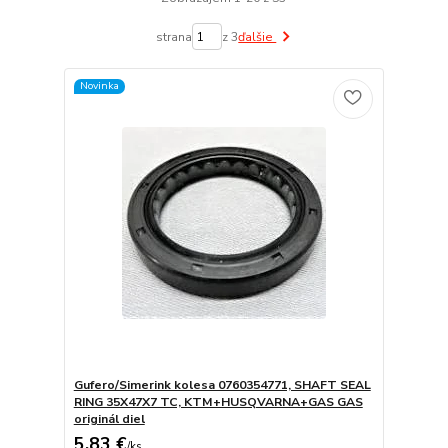
strana
z 3
ďalšie
Novinka
Gufero/Simerink kolesa 0760354771, SHAFT SEAL
RING 35X47X7 TC, KTM+HUSQVARNA+GAS GAS
originál diel
5,83 €
/
ks