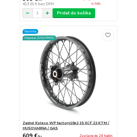
u nás
413,01 €
bez DPH
Pridať do košíka
Novinka
Doprava ZADARMO
Zadné Koleso WP factory18x2,15 XCF 23 KTM /
HUSQVARNA / GAS
609 €
Zvyčajne do 24 hodín
/
ks