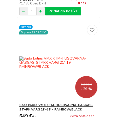
u nás
417,86 €
bez DPH
Pridať do košíka
Novinka
Doprava ZADARMO
913,85 €
- 29 %
Sada kolies VMX KTM-HUSQVARNA-GASGAS-
STARK VARG 21'-19' - RAINBOW/BLACK
649 €
Zvyčajne do 2 až 5
/
ks