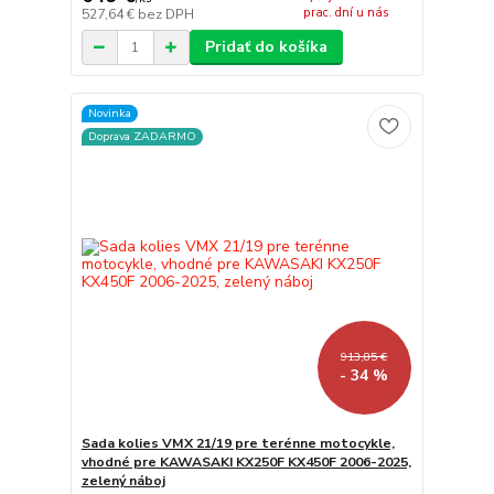
prac. dní u nás
527,64 €
bez DPH
Pridať do košíka
Novinka
Doprava ZADARMO
913,85 €
- 34 %
Sada kolies VMX 21/19 pre terénne motocykle,
vhodné pre KAWASAKI KX250F KX450F 2006-2025,
zelený náboj