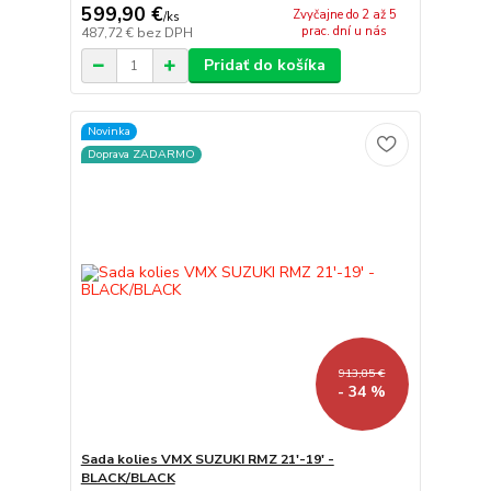
599,90 €
Zvyčajne do 2 až 5
/
ks
prac. dní u nás
487,72 €
bez DPH
Pridať do košíka
Novinka
Doprava ZADARMO
913,85 €
- 34 %
Sada kolies VMX SUZUKI RMZ 21'-19' -
BLACK/BLACK