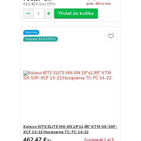
prac. dní u nás
610,46 €
bez DPH
Pridať do košíka
Novinka
Doprava ZADARMO
Koleso KITE ELITE MX-EN 19"x1,85" KTM SX-SXF-
XCF 13-22,Husqvarna TC-FC 14-22
462,47 €
Zvyčajne do 2 až 5
/
ks