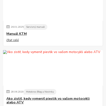
26
.
01
.
2025
Servisný manuál
Manuál KTM
čítať celé
28
.
06
.
2020
Motokros Blog a Novinky
Ako zistiť, kedy vymeniť piestik vo vašom motocykli
alebo ATV