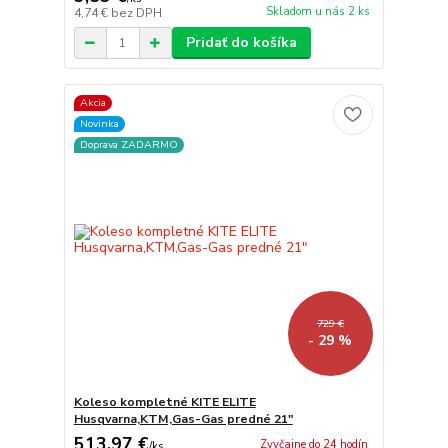
Skladom u nás 2 ks
4,74 €
bez DPH
Pridať do košíka
Akcia
Novinka
Doprava ZADARMO
729 €
- 29 %
Koleso kompletné KITE ELITE
Husqvarna,KTM,Gas-Gas predné 21"
513,97 €
Zvyčajne do 24 hodín
/
ks