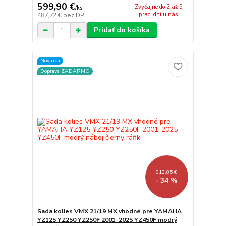
599,90 €
Zvyčajne do 2 až 5
/
ks
prac. dní u nás
487,72 €
bez DPH
Pridať do košíka
Novinka
Doprava ZADARMO
913,85 €
- 34 %
Sada kolies VMX 21/19 MX vhodné pre YAMAHA
YZ125 YZ250 YZ250F 2001-2025 YZ450F modrý