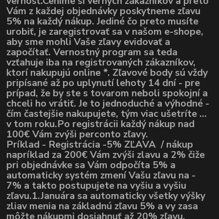
vernosť.Ceníme si verných zákazníkov a preto
Vám z každej objednávky poskytneme zľavu
5% na každý nákup. Jediné čo preto musíte
urobiť, je zaregistrovať sa v našom e-shope,
aby sme mohli Vaše zľavy evidovať a
započítať. Vernostný program sa teda
vzťahuje iba na registrovaných zákazníkov,
ktorí nakupujú online *. Zľavové body sú vždy
pripísané až po uplynutí lehoty 14 dní - pre
prípad, že by ste s tovarom neboli spokojní a
chceli ho vrátiť. Je to jednoduché a výhodné -
čím častejšie nakupujete, tým viac ušetríte ...
v tom roku.Po registrácii každý nákup nad
100€ Vám zvýši perconto zľavy.
Príklad - Registrácia -5% ZĽAVA / nákup
napríklad za 200€ Vám zvýši zlavu a 2% čiže
pri objednávke sa Vám odpočíta 5% a
automaticky systém zmení Vašu zľavu na -
7% a takto postupujete na vyšiu a vyšiu
zľavu.1.Januára sa automaticky všetky výšky
zliav menia na základnú zľavu 5% a vy zasa
môžte nákupmi dosiahnuť až 20% zľavu.