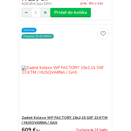
prac. dní u nás
628,05 €
bez DPH
Pridať do košíka
Novinka
Doprava ZADARMO
Zadné Koleso WP FACTORY 19x2,15 SXF 23 KTM
/ HUSQVARNA / GAS
609 €
Zvyčajne do 24 hodín
/
ks