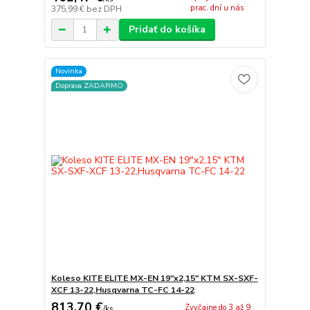
prac. dní u nás
375,99 €
bez DPH
Pridať do košíka
Novinka
Doprava ZADARMO
Koleso KITE ELITE MX-EN 19"x2,15" KTM SX-SXF-
XCF 13-22,Husqvarna TC-FC 14-22
813,70 €
Zvyčajne do 3 až 9
/
ks