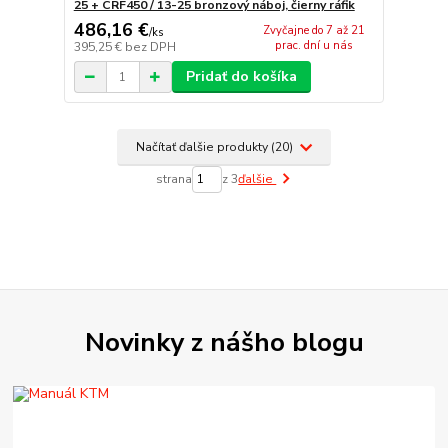
25 + CRF450 / 13-25 bronzový náboj, čierny ráfik
486,16 €
Zvyčajne do 7 až 21
/
ks
prac. dní u nás
395,25 €
bez DPH
Pridať do košíka
Načítať ďalšie produkty (20)
strana
z 3
ďalšie
Novinky z nášho blogu