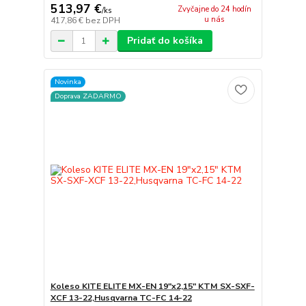
513,97 €
Zvyčajne do 24 hodín
/
ks
u nás
417,86 €
bez DPH
Pridať do košíka
Novinka
Doprava ZADARMO
Koleso KITE ELITE MX-EN 19"x2,15" KTM SX-SXF-
XCF 13-22,Husqvarna TC-FC 14-22