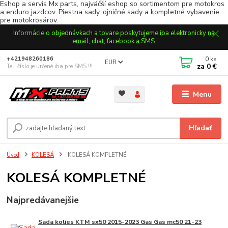
Eshop a servis Mx parts, najväčší eshop so sortimentom pre motokros
a enduro jazdcov. Piestna sady, ojničné sady a kompletné vybavenie
pre motokrosárov.
Informácie o objednávkach a tovare poskytujeme iba elektronicky na
email, chat, facebook a SMS.
0
ks
+421948260186
EUR
za
0 €
Tel. číslo je určené iba pre SMS !!!
Menu
Hľadať
Úvod
KOLESÁ
KOLESÁ KOMPLETNÉ
KOLESÁ KOMPLETNÉ
Najpredávanejšie
Sada kolies KTM sx50 2015-2023 Gas Gas mc50 21-23