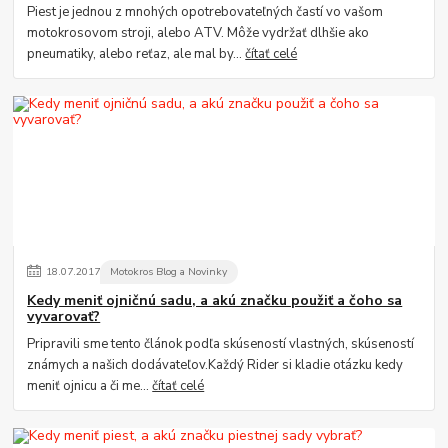
Piest je jednou z mnohých opotrebovateľných častí vo vašom
motokrosovom stroji, alebo ATV. Môže vydržať dlhšie ako
pneumatiky, alebo reťaz, ale mal by...
čítať celé
18
.
07
.
2017
Motokros Blog a Novinky
Kedy meniť ojničnú sadu, a akú značku použiť a čoho sa
vyvarovať?
Pripravili sme tento článok podľa skúseností vlastných, skúseností
známych a našich dodávateľov.Každý Rider si kladie otázku kedy
meniť ojnicu a či me...
čítať celé