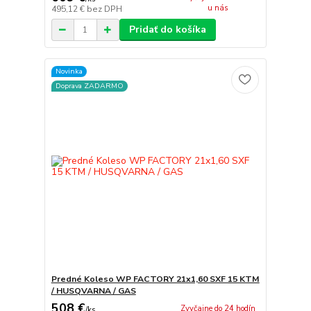
u nás
495,12 €
bez DPH
Pridať do košíka
Novinka
Doprava ZADARMO
Predné Koleso WP FACTORY 21x1,60 SXF 15 KTM
/ HUSQVARNA / GAS
508 €
Zvyčajne do 24 hodín
/
ks