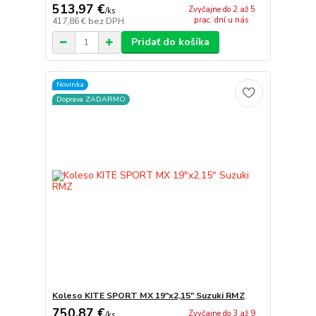
513,97 €
Zvyčajne do 2 až 5
/
ks
prac. dní u nás
417,86 €
bez DPH
Pridať do košíka
Novinka
Doprava ZADARMO
Koleso KITE SPORT MX 19"x2,15" Suzuki RMZ
750,87 €
Zvyčajne do 3 až 9
/
ks