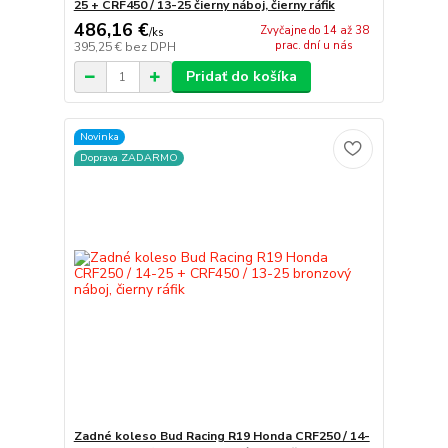
25 + CRF450 / 13-25 čierny náboj, čierny ráfik
486,16 €
Zvyčajne do 14 až 38
/
ks
prac. dní u nás
395,25 €
bez DPH
Pridať do košíka
Novinka
Doprava ZADARMO
Zadné koleso Bud Racing R19 Honda CRF250 / 14-