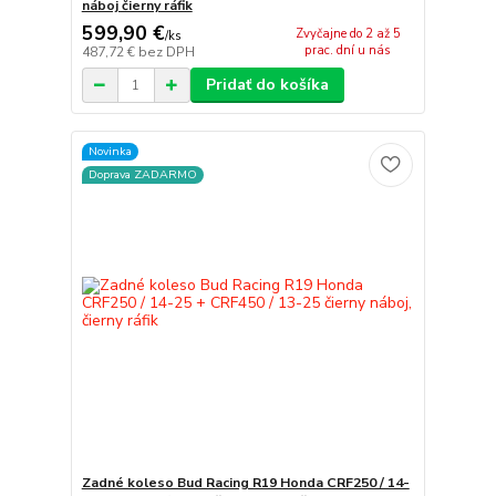
náboj čierny ráfik
599,90 €
Zvyčajne do 2 až 5
/
ks
prac. dní u nás
487,72 €
bez DPH
Pridať do košíka
Novinka
Doprava ZADARMO
Zadné koleso Bud Racing R19 Honda CRF250 / 14-