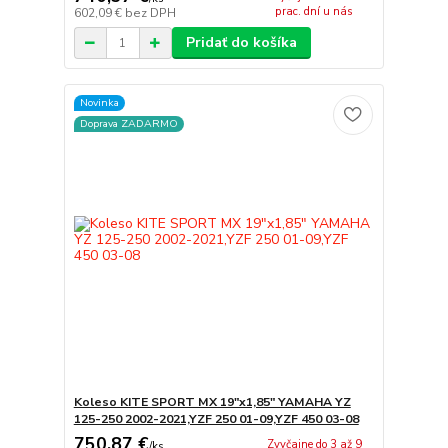
prac. dní u nás
602,09 €
bez DPH
Pridať do košíka
Novinka
Doprava ZADARMO
Koleso KITE SPORT MX 19"x1,85" YAMAHA YZ
125-250 2002-2021,YZF 250 01-09,YZF 450 03-08
750,87 €
Zvyčajne do 3 až 9
/
ks