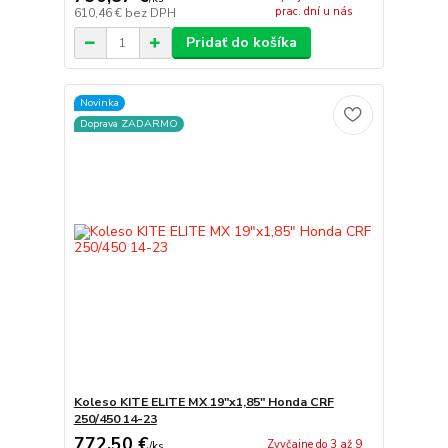
prac. dní u nás
610,46 €
bez DPH
Pridať do košíka
Novinka
Doprava ZADARMO
Koleso KITE ELITE MX 19"x1,85" Honda CRF
250/450 14-23
772,50 €
Zvyčajne do 3 až 9
/
ks