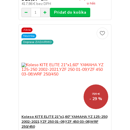
u nás
417,86 €
bez DPH
Pridať do košíka
Akcia
Novinka
Doprava ZADARMO
729 €
- 29 %
Koleso KITE ELITE 21"x1,60" YAMAHA YZ 125-250
2002-2021,YZF 250 01-09,YZF 450 03-08,WRF
250/450