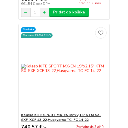
prac. dní u nás
661,54 €
bez DPH
Pridať do košíka
Novinka
Doprava ZADARMO
Koleso KITE SPORT MX-EN 19"x2,15" KTM SX-
SXF-XCF 13-22,Husqvarna TC-FC 14-22
740,57 €
Zvyčajne do 3 až 9
/
ks