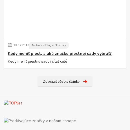
18
.
07
.
2017
Motokros Blog a Novinky
Kedy meniť piest, a akú značku piestnej sady vybrať?
Kedy meniť piestnu sadu?
čítať celé
Zobraziť všetky články