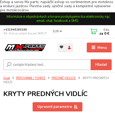
Eshop a servis Mx parts, najväčší eshop so sortimentom pre motokros
a enduro jazdcov. Piestna sady, ojničné sady a kompletné vybavenie
pre motokrosárov.
Informácie o objednávkach a tovare poskytujeme iba elektronicky na
email, chat, facebook a SMS.
0
ks
+421948260186
EUR
za
0 €
Tel. číslo je určené iba pre SMS !!!
Menu
Hľadať
Úvod
PÉROVANIE / TLMIČE
PREDNÉ VIDLICE
KRYTY PREDNÝCH
VIDLÍC
KRYTY PREDNÝCH VIDLÍC
Upresniť parametre