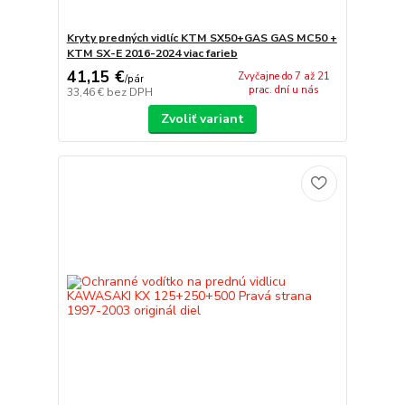
Kryty predných vidlíc KTM SX50+GAS GAS MC50 +
KTM SX-E 2016-2024 viac farieb
41,15 €
Zvyčajne do 7 až 21
/
pár
prac. dní u nás
33,46 €
bez DPH
Zvoliť variant