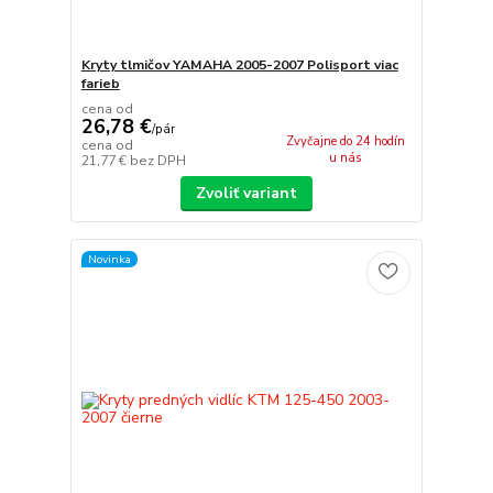
Kryty tlmičov YAMAHA 2005-2007 Polisport viac
farieb
cena od
26,78 €
/
pár
Zvyčajne do 24 hodín
cena od
u nás
21,77 €
bez DPH
Zvoliť variant
Novinka