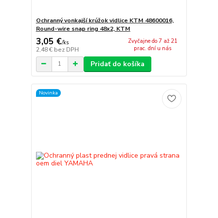
Ochranný vonkajší krúžok vidlice KTM 48600016,
Round-wire snap ring 48x2, KTM
3,05 €
Zvyčajne do 7 až 21
/
ks
prac. dní u nás
2,48 €
bez DPH
Pridať do košíka
Novinka