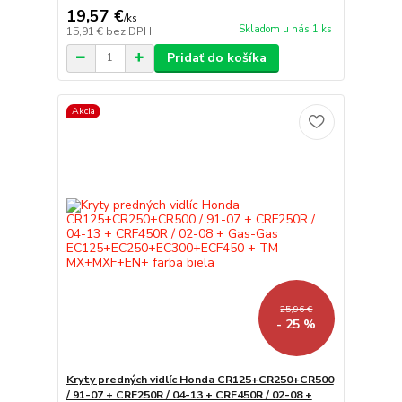
19,57 €
/
ks
Skladom u nás 1 ks
15,91 €
bez DPH
Pridať do košíka
Akcia
25,96 €
- 25 %
Kryty predných vidlíc Honda CR125+CR250+CR500
/ 91-07 + CRF250R / 04-13 + CRF450R / 02-08 +