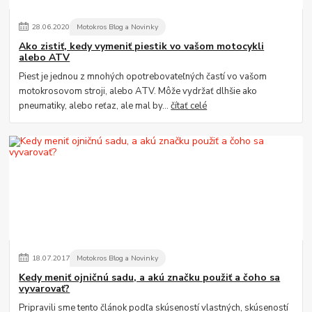
28
.
06
.
2020
Motokros Blog a Novinky
Ako zistiť, kedy vymeniť piestik vo vašom motocykli
alebo ATV
Piest je jednou z mnohých opotrebovateľných častí vo vašom
motokrosovom stroji, alebo ATV. Môže vydržať dlhšie ako
pneumatiky, alebo reťaz, ale mal by...
čítať celé
18
.
07
.
2017
Motokros Blog a Novinky
Kedy meniť ojničnú sadu, a akú značku použiť a čoho sa
vyvarovať?
Pripravili sme tento článok podľa skúseností vlastných, skúseností