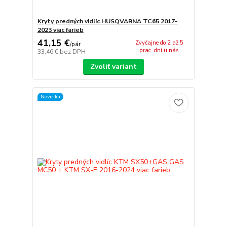
Kryty predných vidlíc HUSQVARNA TC65 2017-
2023 viac farieb
41,15 €
Zvyčajne do 2 až 5
/
pár
prac. dní u nás
33,46 €
bez DPH
Zvoliť variant
Novinka