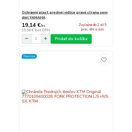
Ochranný plast prednej vidlice pravá strana oem
diel YAMAHA
19,14 €
Zvyčajne do 2 až 5
/
ks
prac. dní u nás
15,56 €
bez DPH
Pridať do košíka
Novinka