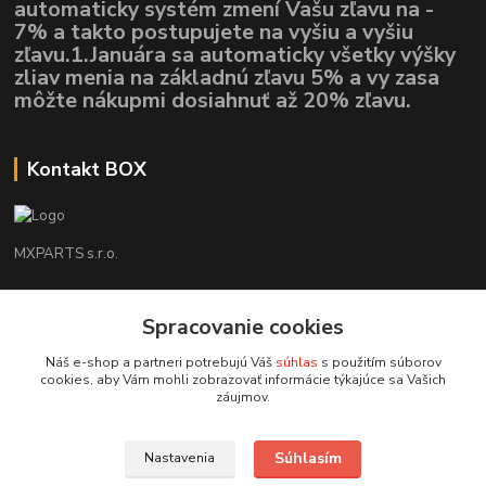
automaticky systém zmení Vašu zľavu na -
7% a takto postupujete na vyšiu a vyšiu
zľavu.1.Januára sa automaticky všetky výšky
zliav menia na základnú zľavu 5% a vy zasa
môžte nákupmi dosiahnuť až 20% zľavu.
Kontakt BOX
MXPARTS s.r.o.
Lukáš Mráz
+421948260186
Spracovanie cookies
Tel. číslo je určené iba pre SMS !!!
Náš e-shop a partneri potrebujú Váš
súhlas
s použitím súborov
cookies, aby Vám mohli zobrazovať informácie týkajúce sa Vašich
motokrossk@gmail.com
záujmov.
Súhlasím
Nastavenia