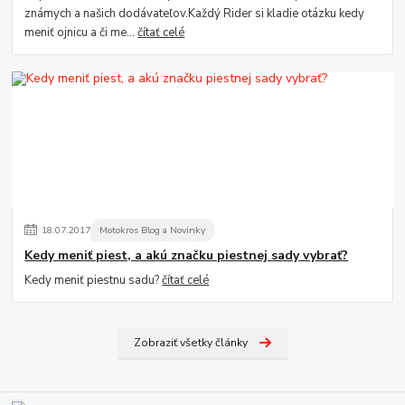
známych a našich dodávateľov.Každý Rider si kladie otázku kedy
meniť ojnicu a či me...
čítať celé
18
.
07
.
2017
Motokros Blog a Novinky
Kedy meniť piest, a akú značku piestnej sady vybrať?
Kedy meniť piestnu sadu?
čítať celé
Zobraziť všetky články