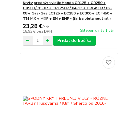
Kryty predných vidlíc Honda CR125 + CR250 +
CR500 / 91-07 + CRF250R / 04-13 + CRF450R / 02-
08 + Gas-Gas EC125 + EC250 + EC300 + ECF450 +
TM MX + MXF + EN + ENF - (farba biela neutral )
23,28 €
/
pár
Skladom u nás 1 pár
18,93 €
bez DPH
Pridať do košíka