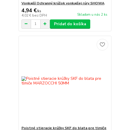
Vonkajší Ochranný krúžok vonkajšej rúry SHOWA
4,94 €
/
ks
Skladom u nás 2 ks
4,02 €
bez DPH
Pridať do košíka
Poistné stieracie krúžky SKF do blata pre tlmiče