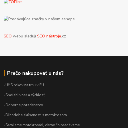
SEO
webu sledují
SEO nástroje
.cz
Prečo nakupovať u nás?
-Už 5 rokov na trhu v EU
-Spoľahlivosť a rýchlosť
-Odborné poradenstvo
-Dlhodobé skúsenosti s motokrosom
-Sami sme motokrosári, vieme čo predávame