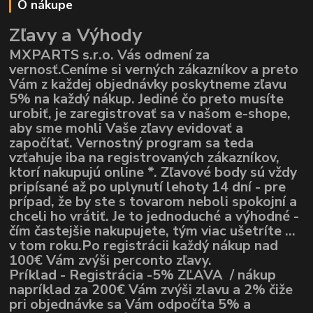
O nákupe
Zľavy a Výhody
MXPARTS s.r.o. Vás odmení za
vernosť.Ceníme si verných zákazníkov a preto
Vám z každej objednávky poskytneme zľavu
5% na každý nákup. Jediné čo preto musíte
urobiť, je zaregistrovať sa v našom e-shope,
aby sme mohli Vaše zľavy evidovať a
započítať. Vernostný program sa teda
vzťahuje iba na registrovaných zákazníkov,
ktorí nakupujú online *. Zľavové body sú vždy
pripísané až po uplynutí lehoty 14 dní - pre
prípad, že by ste s tovarom neboli spokojní a
chceli ho vrátiť. Je to jednoduché a výhodné -
čím častejšie nakupujete, tým viac ušetríte ...
v tom roku.Po registrácii každý nákup nad
100€ Vám zvýši perconto zľavy.
Príklad - Registrácia -5% ZĽAVA / nákup
napríklad za 200€ Vám zvýši zlavu a 2% čiže
pri objednávke sa Vám odpočíta 5% a