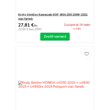
Kryty tlmičov Kawasaki KXF 450+250 2009-2021
viac farieb
27,81 €
Zvyčajne do 24 hodín
/
ks
u nás
22,61 €
bez DPH
Zvoliť variant