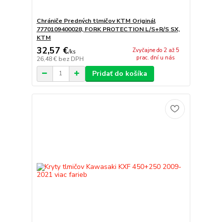
Chrániče Predných tlmičov KTM Originál
7770109400028, FORK PROTECTION L/S+R/S SX,
KTM
32,57 €
Zvyčajne do 2 až 5
/
ks
prac. dní u nás
26,48 €
bez DPH
Pridať do košíka