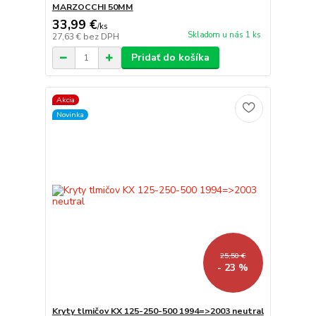
MARZOCCHI 50MM
33,99 €
/
ks
Skladom u nás 1 ks
27,63 €
bez DPH
Pridať do košíka
Akcia
Novinka
25,50 €
- 23 %
Kryty tlmičov KX 125-250-500 1994=>2003 neutral