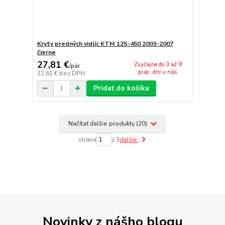
Kryty predných vidlíc KTM 125-450 2003-2007
čierne
27,81 €
Zvyčajne do 3 až 9
/
pár
prac. dní u nás
22,61 €
bez DPH
Pridať do košíka
Načítať ďalšie produkty (20)
strana
z 3
ďalšie
Novinky z nášho blogu