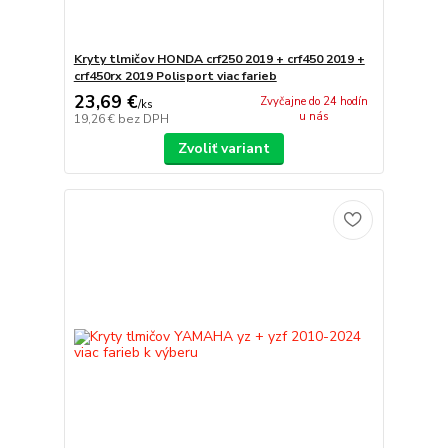
Kryty tlmičov HONDA crf250 2019 + crf450 2019 +
crf450rx 2019 Polisport viac farieb
23,69 €
Zvyčajne do 24 hodín
/
ks
u nás
19,26 €
bez DPH
Zvoliť variant