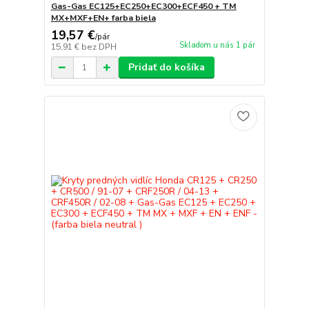
Gas-Gas EC125+EC250+EC300+ECF450 + TM
MX+MXF+EN+ farba biela
19,57 €
/
pár
Skladom u nás 1 pár
15,91 €
bez DPH
Pridať do košíka