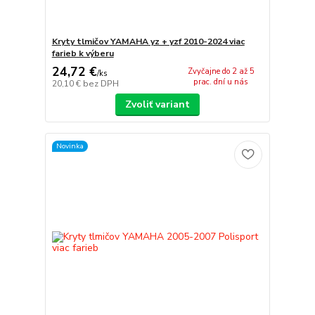
Kryty tlmičov YAMAHA yz + yzf 2010-2024 viac
farieb k výberu
24,72 €
Zvyčajne do 2 až 5
/
ks
prac. dní u nás
20,10 €
bez DPH
Zvoliť variant
Novinka