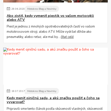
28
.
06
.
2020
Motokros Blog a Novinky
Ako zistiť, kedy vymeniť piestik vo vašom motocykli
alebo ATV
Piest je jednou z mnohých opotrebovateľných častí vo vašom
motokrosovom stroji, alebo ATV. Môže vydržať dlhšie ako
pneumatiky, alebo reťaz, ale mal by...
čítať celé
18
.
07
.
2017
Motokros Blog a Novinky
Kedy meniť ojničnú sadu, a akú značku použiť a čoho sa
vyvarovať?
Pripravili sme tento článok podľa skúseností vlastných, skúseností