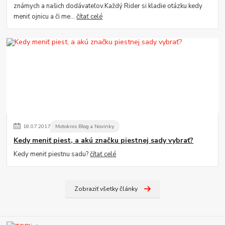
známych a našich dodávateľov.Každý Rider si kladie otázku kedy
meniť ojnicu a či me...
čítať celé
18
.
07
.
2017
Motokros Blog a Novinky
Kedy meniť piest, a akú značku piestnej sady vybrať?
Kedy meniť piestnu sadu?
čítať celé
Zobraziť všetky články