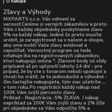
O nákupe
Zľavy a Výhody
MXPARTS s.r.o. Vás odmení za
vernosť.Ceníme si verných zákazníkov a preto
Vám z každej objednávky poskytneme zľavu
5% na každý nákup. Jediné čo preto musíte
urobiť, je zaregistrovať sa v našom e-shope,
aby sme mohli Vaše zľavy evidovať a
započítať. Vernostný program sa teda
vzťahuje iba na registrovaných zákazníkov,
ktorí nakupujú online *. Zľavové body sú vždy
pripísané až po uplynutí lehoty 14 dní - pre
prípad, že by ste s tovarom neboli spokojní a
chceli ho vrátiť. Je to jednoduché a výhodné -
čím častejšie nakupujete, tým viac ušetríte ...
v tom roku.Po registrácii každý nákup nad
100€ Vám zvýši perconto zľavy.
Príklad - Registrácia -5% ZĽAVA / nákup
napríklad za 200€ Vám zvýši zlavu a 2% čiže
pri objednávke sa Vám odpočíta 5% a