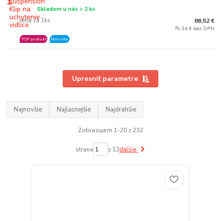
1.
Skladom u nás > 2 ks
cena za 1ks
86,52 €
70,34 € bez DPH
TOP produkt
Novinka
Upresniť parametre
Najnovšie
Najlacnejšie
Najdrahšie
Zobrazujem 1-20 z 232
strana
z 12
ďalšie