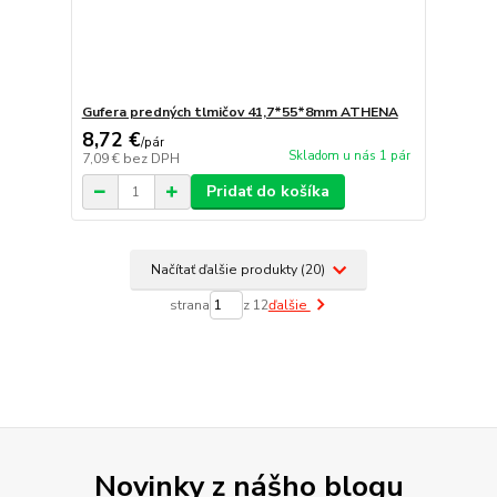
Gufera predných tlmičov 41,7*55*8mm ATHENA
8,72 €
/
pár
Skladom u nás 1 pár
7,09 €
bez DPH
Pridať do košíka
Načítať ďalšie produkty (20)
strana
z 12
ďalšie
Novinky z nášho blogu