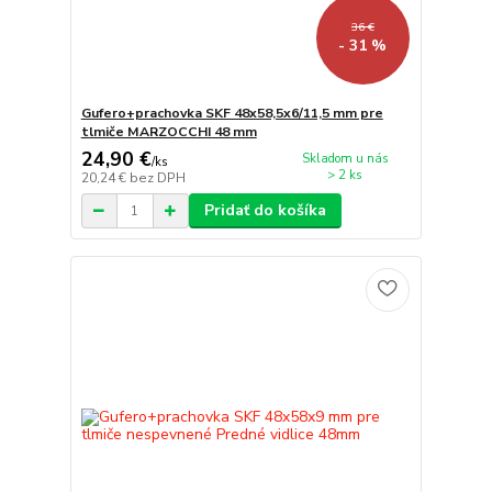
36 €
- 31 %
Gufero+prachovka SKF 48x58,5x6/11,5 mm pre
tlmiče MARZOCCHI 48 mm
24,90 €
Skladom u nás
/
ks
> 2 ks
20,24 €
bez DPH
Pridať do košíka