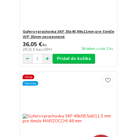
Gufero+prachovka SKF 35x45,99x11mm pre tlmiče
WP 35mm nespevnené
36,05 €
/
ks
Skladom u nás 2 ks
29,31 €
bez DPH
Pridať do košíka
Akcia
Novinka