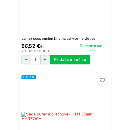
Lainer suspension Klip na uchytenie vidlice
86,52 €
Skladom u nás
/
ks
> 2 ks
70,34 €
bez DPH
Pridať do košíka
Novinka