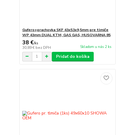
Gufero+prachovka SKF 43x53x9,5mm pre tlmiče
WP 43mm DUAL KTM, GAS GAS, HUSQVARNA 85
38 €
/
ks
Skladom u nás 2 ks
30,89 €
bez DPH
Pridať do košíka