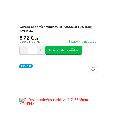
Gufera predných tlmičov 41.7X55X10/10.5 (pár)
ATHENA
8,72 €
/
pár
Skladom u nás 1 pár
7,09 €
bez DPH
Pridať do košíka
Novinka