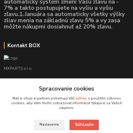
automaticky systém zmení Vašu zľavu na -
7% a takto postupujete na vyšiu a vyšiu
zľavu.1.Januára sa automaticky všetky výšky
zliav menia na základnú zľavu 5% a vy zasa
môžte nákupmi dosiahnuť až 20% zľavu.
Kontakt BOX
MXPARTS s.r.o.
Lukáš Mráz
+421948260186
Spracovanie cookies
Tel. číslo je určené iba pre SMS !!!
Náš e-shop a partneri potrebujú Váš
súhlas
s použitím súborov
cookies, aby Vám mohli zobrazovať informácie týkajúce sa Vašich
motokrossk@gmail.com
záujmov.
Súhlasím
Nastavenia