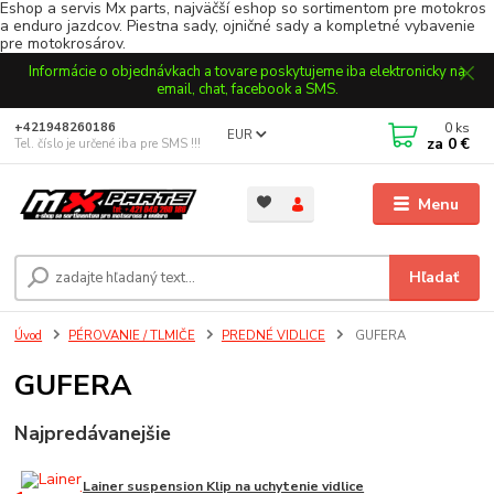
Eshop a servis Mx parts, najväčší eshop so sortimentom pre motokros
a enduro jazdcov. Piestna sady, ojničné sady a kompletné vybavenie
pre motokrosárov.
Informácie o objednávkach a tovare poskytujeme iba elektronicky na
email, chat, facebook a SMS.
0
ks
+421948260186
EUR
za
0 €
Tel. číslo je určené iba pre SMS !!!
Menu
Hľadať
Úvod
PÉROVANIE / TLMIČE
PREDNÉ VIDLICE
GUFERA
GUFERA
Najpredávanejšie
Lainer suspension Klip na uchytenie vidlice