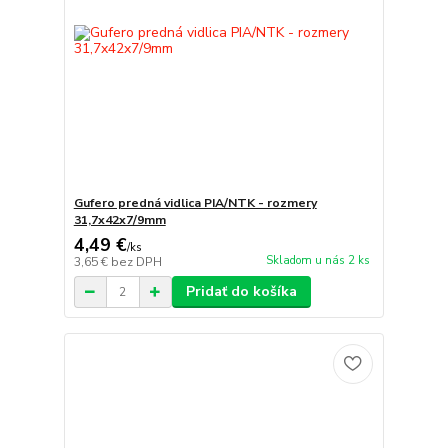
Gufero predná vidlica PIA/NTK - rozmery
31,7x42x7/9mm
4,49 €
/
ks
Skladom u nás 2 ks
3,65 €
bez DPH
Pridať do košíka