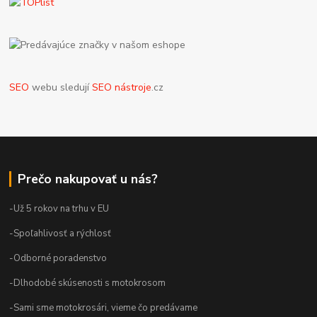
SEO
webu sledují
SEO nástroje
.cz
Prečo nakupovať u nás?
-Už 5 rokov na trhu v EU
-Spoľahlivosť a rýchlosť
-Odborné poradenstvo
-Dlhodobé skúsenosti s motokrosom
-Sami sme motokrosári, vieme čo predávame