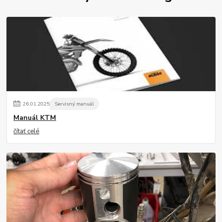
26
.
01
.
2025
Servisný manuál
Manuál KTM
čítať celé