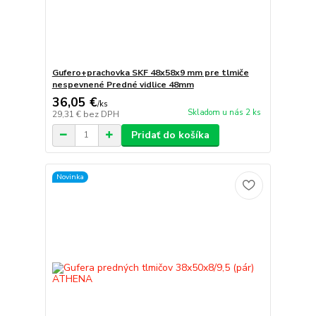
Gufero+prachovka SKF 48x58x9 mm pre tlmiče
nespevnené Predné vidlice 48mm
36,05 €
/
ks
Skladom u nás 2 ks
29,31 €
bez DPH
Pridať do košíka
Novinka