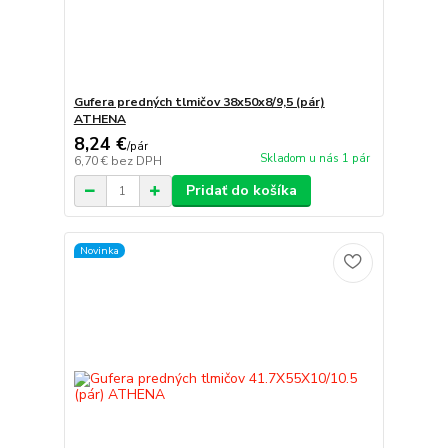
Gufera predných tlmičov 38x50x8/9,5 (pár)
ATHENA
8,24 €
/
pár
Skladom u nás 1 pár
6,70 €
bez DPH
Pridať do košíka
Novinka