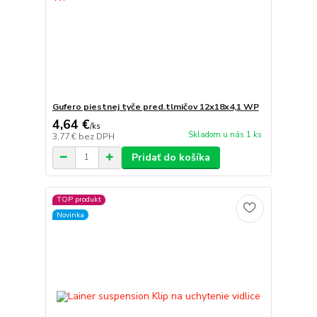
Gufero piestnej tyče pred.tlmičov 12x18x4,1 WP
4,64 €
/
ks
Skladom u nás 1 ks
3,77 €
bez DPH
Pridať do košíka
TOP produkt
Novinka