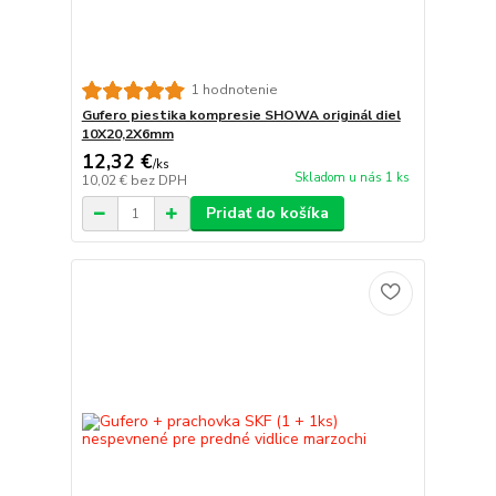
1 hodnotenie
Gufero piestika kompresie SHOWA originál diel
10X20,2X6mm
12,32 €
/
ks
Skladom u nás 1 ks
10,02 €
bez DPH
Pridať do košíka