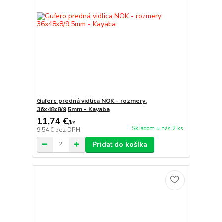
Gufero predná vidlica NOK - rozmery:
36x48x8/9,5mm - Kayaba
11,74 €
/
ks
Skladom u nás 2 ks
9,54 €
bez DPH
Pridať do košíka