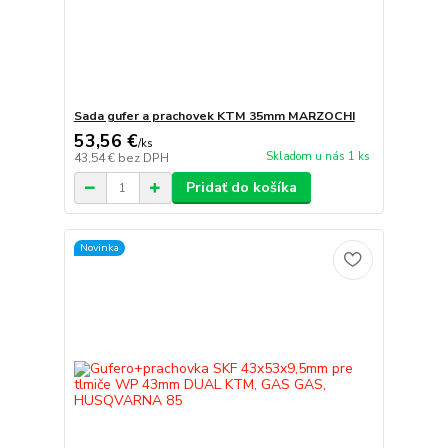
Sada gufer a prachovek KTM 35mm MARZOCHI
53,56 €
/
ks
Skladom u nás 1 ks
43,54 €
bez DPH
Pridať do košíka
Novinka