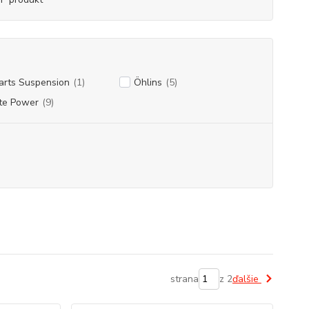
arts Suspension
(1)
Öhlins
(5)
te Power
(9)
strana
z 2
ďalšie