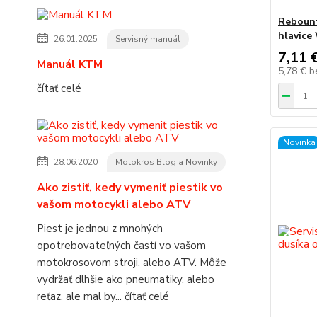
Rebount
hlavice 
26.01.2025
Servisný manuál
7,11 
Manuál KTM
5,78 €
b
čítať celé
Novinka
28.06.2020
Motokros Blog a Novinky
Ako zistiť, kedy vymeniť piestik vo
vašom motocykli alebo ATV
Piest je jednou z mnohých
opotrebovateľných častí vo vašom
motokrosovom stroji, alebo ATV. Môže
vydržať dlhšie ako pneumatiky, alebo
reťaz, ale mal by...
čítať celé