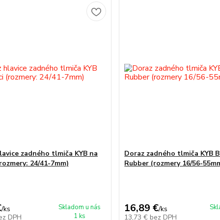
lavice zadného tlmiča KYB na
Doraz zadného tlmiča KYB 
 (rozmery: 24/41-7mm)
Rubber (rozmery 16/56-55m
€
16,89 €
Skladom u nás
Skl
/
ks
/
ks
1 ks
ez DPH
13,73 €
bez DPH