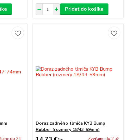
íka
Pridať do košíka
74mm
Doraz zadného tlmiča KYB Bump
Rubber (rozmery 18/43-59mm)
14,73 €
čajne do 24
Zvyčajne do 2 až
/
ks