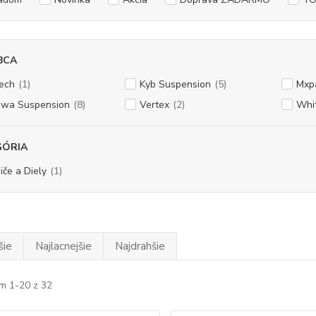
BCA
ech
(1)
Kyb Suspension
(5)
Mxp
wa Suspension
(8)
Vertex
(2)
Whi
GÓRIA
iče a Diely
(1)
šie
Najlacnejšie
Najdrahšie
m 1-20 z 32