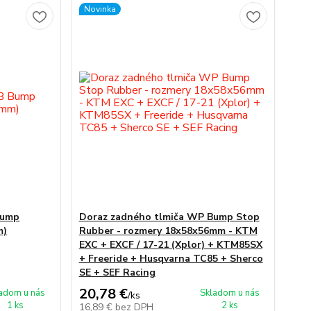
Novinka
Bump
Doraz zadného tlmiča WP Bump Stop
m)
Rubber - rozmery 18x58x56mm - KTM
EXC + EXCF / 17-21 (Xplor) + KTM85SX
+ Freeride + Husqvarna TC85 + Sherco
SE + SEF Racing
20,78 €
adom u nás
Skladom u nás
/
ks
1 ks
2 ks
16,89 €
bez DPH