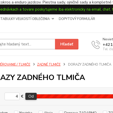
okros a enduro jazdcov. Piestna sady, ojničné sady a kompletné
jednávkach a tovare poskytujeme iba elektronicky na email, chat,
TABUĽKY VEĽKOSTÍ OBLEČENIA
DOPYTOVÝ FORMULÁR
Neviet
Hľadať
+421
Tel. čí
PÉROVANIE / TLMIČE
ZADNÉ TLMIČE
DORAZY ZADNÉHO TLMIČA
AZY ZADNÉHO TLMIČA
€
Od
adom
Novinka
Akcia
Doprava ZADARMO
TO