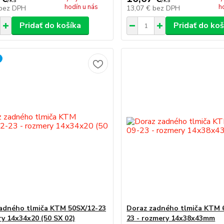
hodín u nás
h
bez DPH
13,07 €
bez DPH
Pridať do košíka
Pridať do koš
adného tlmiča KTM 50SX/12-23
Doraz zadného tlmiča KTM 6
ry 14x34x20 (50 SX 02)
23 - rozmery 14x38x43mm