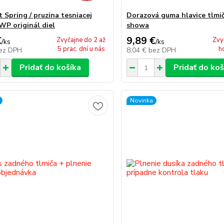
 Spring / pruzina tesniacej
Dorazová guma hlavice tlm
WP originál diel
showa
€
9,89 €
Zvyčajne do 2 až
Zvy
/
ks
/
ks
5 prac. dní u nás
h
ez DPH
8,04 €
bez DPH
Pridať do košíka
Pridať do koš
Novinka