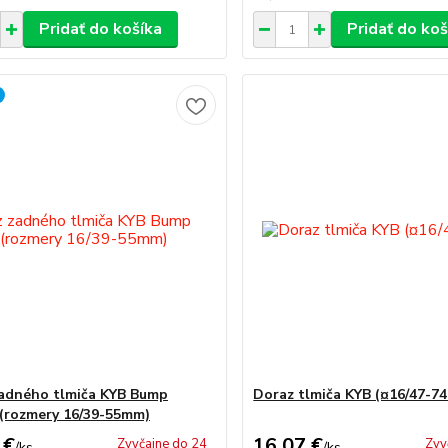
Pridať do košíka
Pridať do koš
adného tlmiča KYB Bump
Doraz tlmiča KYB (¤16/47-
(rozmery 16/39-55mm)
 €
16,07 €
Zvyčajne do 24
Zvy
/
ks
/
ks