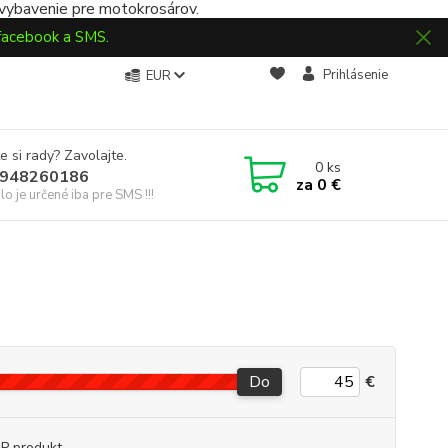
 vybavenie pre motokrosárov.
 facebook a SMS.
Prihlásenie
EUR
e si rady? Zavolajte.
0
ks
948260186
za
0 €
slo je určené iba pre SMS !!!
Do
€
P produkt