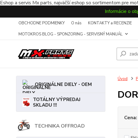
Eshop a servis Mx parts, najväčší eshop so sortimentom pre mot
Informácie o ob
OBCHODNE PODMIENKY
O nás
KONTAKTY a RECENZIE
MOTOKROS BLOG - SPONZORING - SERVISNÝ MANUÁL
Úvod
ORIGINÁLNE DIELY - OEM
DOR
TOTÁLNY VÝPREDAJ
SKLADU !!!
Cena:
TECHNIKA OFFROAD
Skl