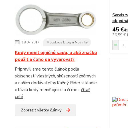
Servis 
objedn
45 €
/
k
36,59 €
18.07.2017
Motokros Blog a Novinky
Kedy meniť ojničnú sadu, a akú značku
použiť a čoho sa vyvarovať?
Pripravili sme tento článok podľa
skúseností vlastných, skúseností známych
a našich dodávateľov.Každý Rider si kladie
otázku kedy meniť ojnicu a či me...
čítať
celé
Zobraziť všetky články