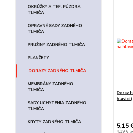
OKRÚŽKY A TEF. PÚZDRA
TLMIČA
OPRAVNÉ SADY ZADNÉHO
TLMIČA
PRUŽINY ZADNÉHO TLMIČA
PLANŽETY
DORAZY ZADNÉHO TLMIČA
MEMBRÁNY ZADNÉHO
TLMIČA
Doraz h
hlavici
SADY UCHYTENIA ZADNÉHO
TLMIČA
KRYTY ZADNÉHO TLMIČA
5,15 
4,19 €
b