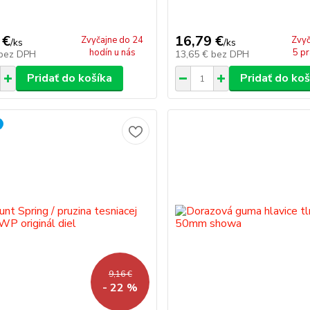
 €
16,79 €
Zvyčajne do 24
Zvyč
/
ks
/
ks
hodín u nás
5 pr
bez DPH
13,65 €
bez DPH
Pridať do košíka
Pridať do koš
9,16 €
- 22 %