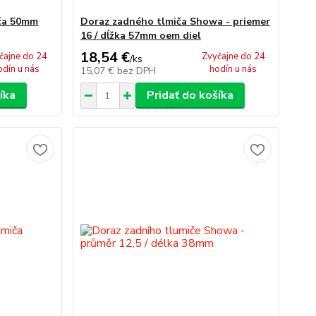
iča 50mm
Doraz zadného tlmiča Showa - priemer
16 / dĺžka 57mm oem diel
18,54 €
čajne do 24
Zvyčajne do 24
/
ks
odín u nás
hodín u nás
15,07 €
bez DPH
íka
Pridať do košíka