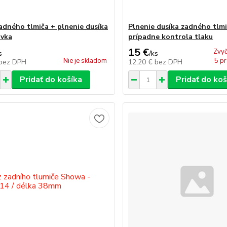
zadného tlmiča + plnenie dusíka
Plnenie dusíka zadného tlm
ávka
prípadne kontrola tlaku
15 €
Zvyč
s
/
ks
Nie je skladom
5 pr
bez DPH
12,20 €
bez DPH
Pridať do košíka
Pridať do koš