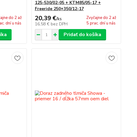
125-530/02-05 + KTM85/05-17 +
Freeride 250+350/12-17
20,39 €
ajne do 2 až
Zvyčajne do 2 až
/
ks
ac. dní u nás
5 prac. dní u nás
16,58 €
bez DPH
íka
Pridať do košíka