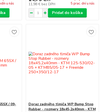
odín u nás
5 prac. dní u nás
11,98 €
bez DPH
íka
Pridať do košíka
5SX / 09-
Doraz zadného tlmiča WP Bump Stop
Rubber - rozmery 18x45,2x40mm - KTM