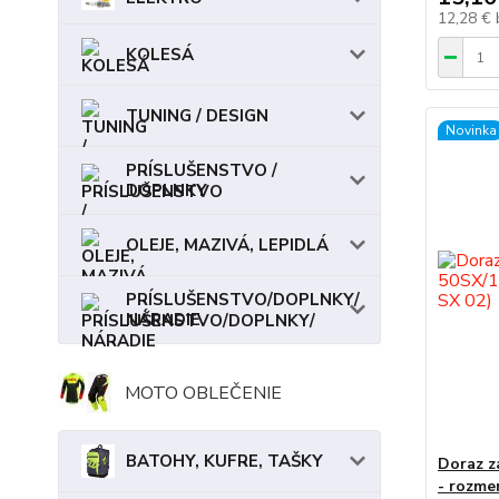
12,28 €
KOLESÁ
TUNING / DESIGN
Novinka
PRÍSLUŠENSTVO /
DOPLNKY
OLEJE, MAZIVÁ, LEPIDLÁ
PRÍSLUŠENSTVO/DOPLNKY/
NÁRADIE
MOTO OBLEČENIE
BATOHY, KUFRE, TAŠKY
Doraz z
- rozme