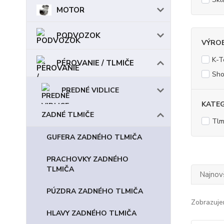
MOTOR
PODVOZOK
VÝRO
K-T
PÉROVANIE / TLMIČE
Sho
PREDNÉ VIDLICE
KATE
ZADNÉ TLMIČE
Tlm
GUFERA ZADNÉHO TLMIČA
PRACHOVKY ZADNÉHO
TLMIČA
Najnov
PÚZDRA ZADNÉHO TLMIČA
Zobrazuje
HLAVY ZADNÉHO TLMIČA