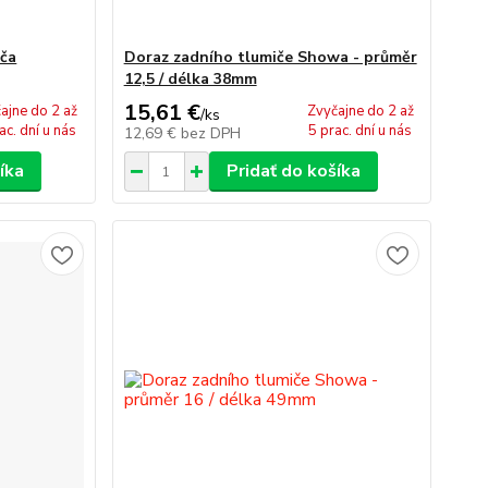
iča
Doraz zadního tlumiče Showa - průměr
12,5 / délka 38mm
15,61 €
ajne do 2 až
Zvyčajne do 2 až
/
ks
ac. dní u nás
5 prac. dní u nás
12,69 €
bez DPH
íka
Pridať do košíka