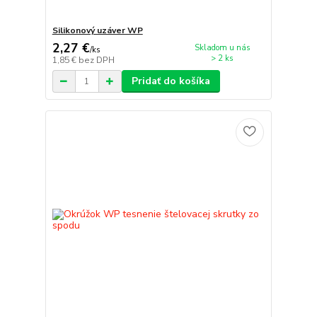
Silikonový uzáver WP
2,27 €
Skladom u nás
/
ks
> 2 ks
1,85 €
bez DPH
Pridať do košíka