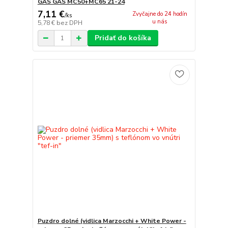
GAS GAS MC50+MC65 21-24
7,11 €
Zvyčajne do 24 hodín
/
ks
u nás
5,78 €
bez DPH
Pridať do košíka
Puzdro dolné (vidlica Marzocchi + White Power -