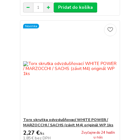
Pridať do košíka
Novinka
Torx skrutka odvzdušňovací WHITE POWER /
MARZOCCHI / SACHS (závit M4) originál WP 1ks
2,27 €
Zvyčajne do 24 hodín
/
ks
u nás
1,85 €
bez DPH