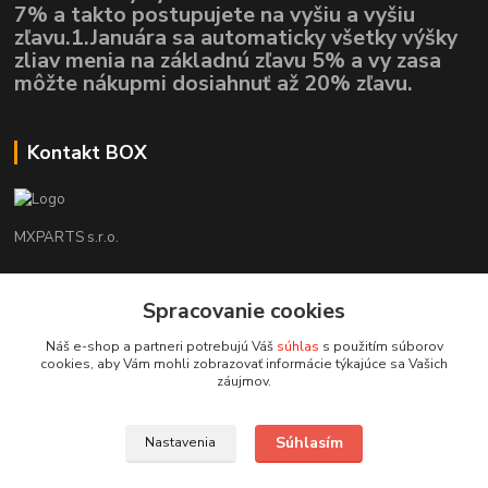
7% a takto postupujete na vyšiu a vyšiu
zľavu.1.Januára sa automaticky všetky výšky
zliav menia na základnú zľavu 5% a vy zasa
môžte nákupmi dosiahnuť až 20% zľavu.
Kontakt BOX
MXPARTS s.r.o.
Lukáš Mráz
+421948260186
Spracovanie cookies
Tel. číslo je určené iba pre SMS !!!
Náš e-shop a partneri potrebujú Váš
súhlas
s použitím súborov
cookies, aby Vám mohli zobrazovať informácie týkajúce sa Vašich
motokrossk@gmail.com
záujmov.
Súhlasím
Nastavenia