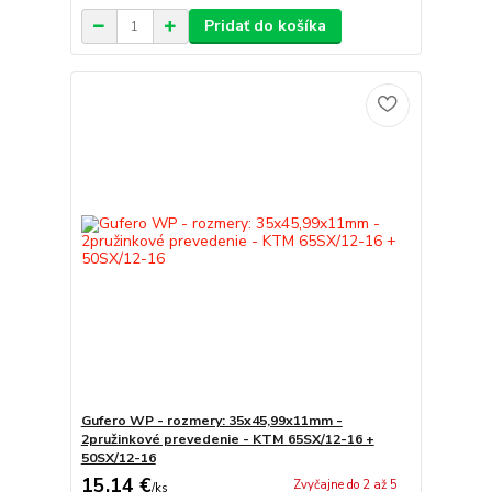
Pridať do košíka
Gufero WP - rozmery: 35x45,99x11mm -
2pružinkové prevedenie - KTM 65SX/12-16 +
50SX/12-16
15,14 €
Zvyčajne do 2 až 5
/
ks