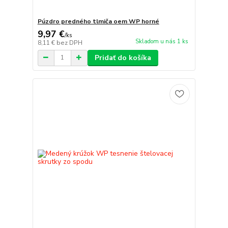
Púzdro predného tlmiča oem WP horné
9,97 €
/
ks
Skladom u nás 1 ks
8,11 €
bez DPH
Pridať do košíka