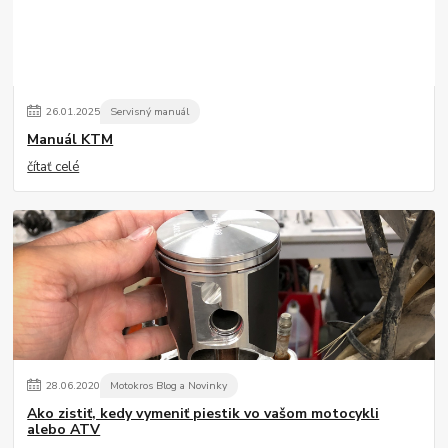
26
.
01
.
2025
Servisný manuál
Manuál KTM
čítať celé
28
.
06
.
2020
Motokros Blog a Novinky
Ako zistiť, kedy vymeniť piestik vo vašom motocykli
alebo ATV