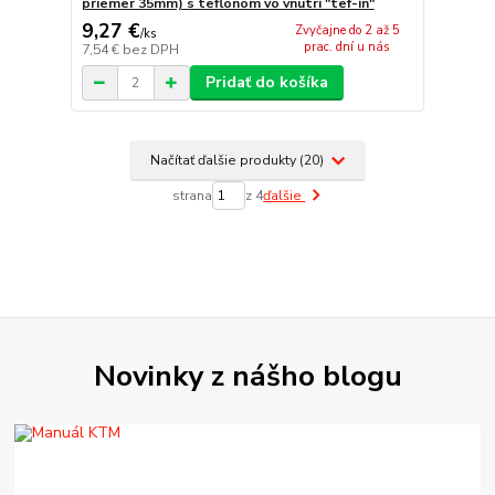
priemer 35mm) s teflónom vo vnútri "tef-in"
9,27 €
Zvyčajne do 2 až 5
/
ks
prac. dní u nás
7,54 €
bez DPH
Pridať do košíka
Načítať ďalšie produkty (20)
strana
z 4
ďalšie
Novinky z nášho blogu