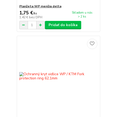
Planžeta WP menšia delta
1,75 €
Skladom u nás
/
ks
> 2 ks
1,42 €
bez DPH
Pridať do košíka