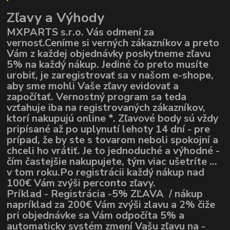
Zľavy a Výhody
MXPARTS s.r.o. Vás odmení za
vernosť.Ceníme si verných zákazníkov a preto
Vám z každej objednávky poskytneme zľavu
5% na každý nákup. Jediné čo preto musíte
urobiť, je zaregistrovať sa v našom e-shope,
aby sme mohli Vaše zľavy evidovať a
započítať. Vernostný program sa teda
vzťahuje iba na registrovaných zákazníkov,
ktorí nakupujú online *. Zľavové body sú vždy
pripísané až po uplynutí lehoty 14 dní - pre
prípad, že by ste s tovarom neboli spokojní a
chceli ho vrátiť. Je to jednoduché a výhodné -
čím častejšie nakupujete, tým viac ušetríte ...
v tom roku.Po registrácii každý nákup nad
100€ Vám zvýši perconto zľavy.
Príklad - Registrácia -5% ZĽAVA / nákup
napríklad za 200€ Vám zvýši zlavu a 2% čiže
pri objednávke sa Vám odpočíta 5% a
automaticky systém zmení Vašu zľavu na -