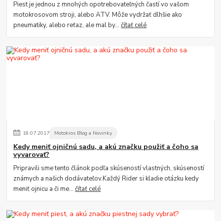
Piest je jednou z mnohých opotrebovateľných častí vo vašom
motokrosovom stroji, alebo ATV. Môže vydržať dlhšie ako
pneumatiky, alebo reťaz, ale mal by...
čítať celé
18
.
07
.
2017
Motokros Blog a Novinky
Kedy meniť ojničnú sadu, a akú značku použiť a čoho sa
vyvarovať?
Pripravili sme tento článok podľa skúseností vlastných, skúseností
známych a našich dodávateľov.Každý Rider si kladie otázku kedy
meniť ojnicu a či me...
čítať celé