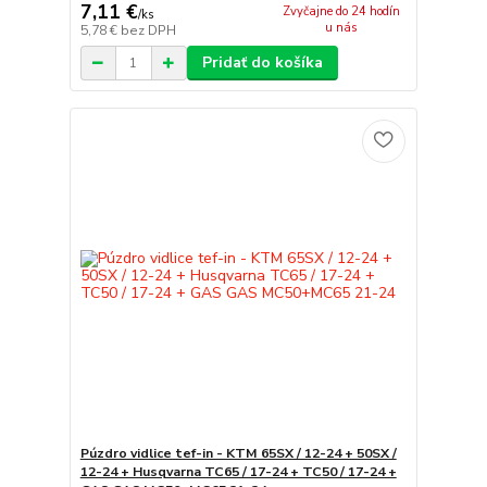
7,11 €
Zvyčajne do 24 hodín
/
ks
u nás
5,78 €
bez DPH
Pridať do košíka
Púzdro vidlice tef-in - KTM 65SX / 12-24 + 50SX /
12-24 + Husqvarna TC65 / 17-24 + TC50 / 17-24 +