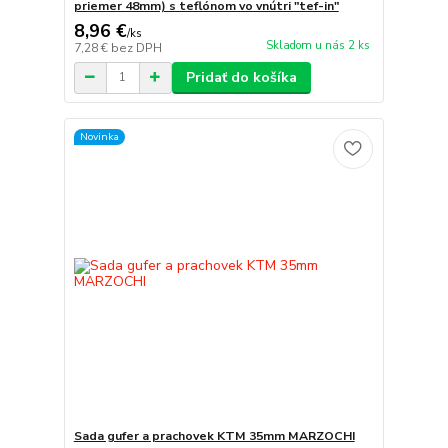
priemer 48mm) s teflónom vo vnútri "tef-in"
8,96 €
/
ks
Skladom u nás 2 ks
7,28 €
bez DPH
Pridať do košíka
Novinka
Sada gufer a prachovek KTM 35mm MARZOCHI