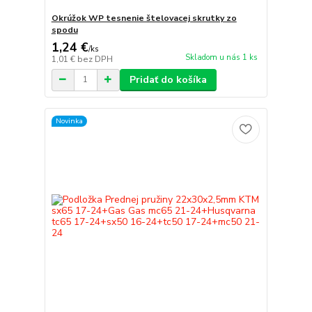
Okrúžok WP tesnenie štelovacej skrutky zo
spodu
1,24 €
/
ks
Skladom u nás 1 ks
1,01 €
bez DPH
Pridať do košíka
Novinka