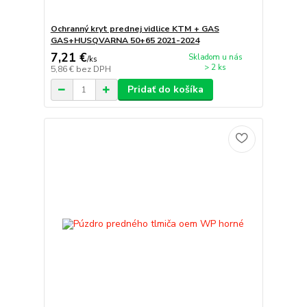
Ochranný kryt prednej vidlice KTM + GAS
GAS+HUSQVARNA 50+65 2021-2024
7,21 €
Skladom u nás
/
ks
> 2 ks
5,86 €
bez DPH
Pridať do košíka