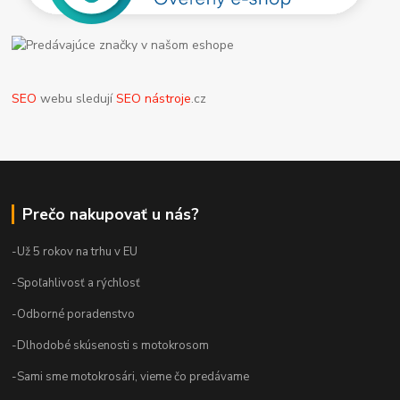
SEO
webu sledují
SEO nástroje
.cz
Prečo nakupovať u nás?
-Už 5 rokov na trhu v EU
-Spoľahlivosť a rýchlosť
-Odborné poradenstvo
-Dlhodobé skúsenosti s motokrosom
-Sami sme motokrosári, vieme čo predávame