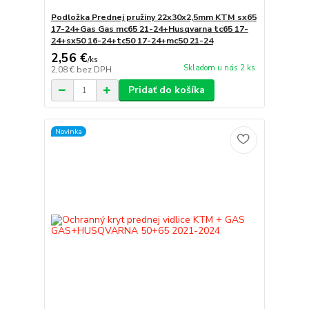
Podložka Prednej pružiny 22x30x2,5mm KTM sx65
17-24+Gas Gas mc65 21-24+Husqvarna tc65 17-
24+sx50 16-24+tc50 17-24+mc50 21-24
2,56 €
/
ks
Skladom u nás 2 ks
2,08 €
bez DPH
Pridať do košíka
Novinka