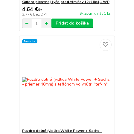
Gufero piestnej tyče pred.tlmičov 12x18x4,1 WP
4,64 €
/
ks
Skladom u nás 1 ks
3,77 €
bez DPH
Pridať do košíka
Novinka
Puzdro dolné (vidlica White Power + Sachs -