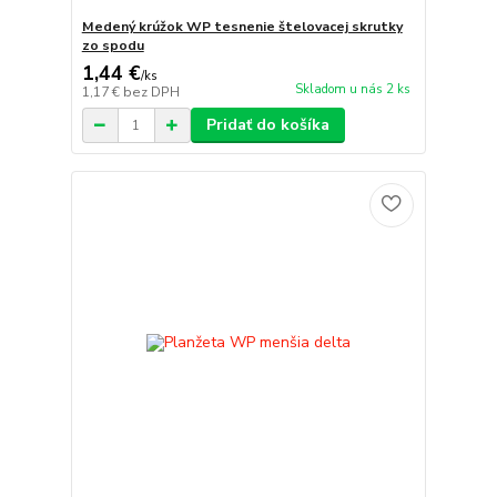
Medený krúžok WP tesnenie štelovacej skrutky
zo spodu
1,44 €
/
ks
Skladom u nás 2 ks
1,17 €
bez DPH
Pridať do košíka