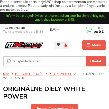
Eshop a servis Mx parts, najväčší eshop so sortimentom pre motokros
a enduro jazdcov. Piestna sady, ojničné sady a kompletné vybavenie
pre motokrosárov.
Informácie o objednávkach a tovare poskytujeme iba elektronicky na
email, chat, facebook a SMS.
0
ks
+421948260186
EUR
za
0 €
Tel. číslo je určené iba pre SMS !!!
Menu
Hľadať
Úvod
PÉROVANIE / TLMIČE
PREDNÉ VIDLICE
ORIGINÁLNE DIELY
WHITE POWER
ORIGINÁLNE DIELY WHITE
POWER
Upresniť parametre