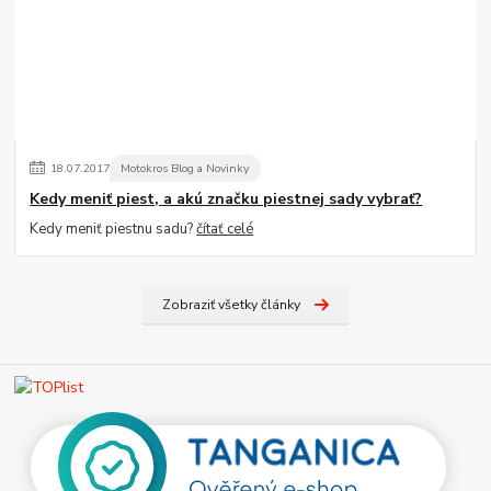
18
.
07
.
2017
Motokros Blog a Novinky
Kedy meniť piest, a akú značku piestnej sady vybrať?
Kedy meniť piestnu sadu?
čítať celé
Zobraziť všetky články