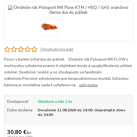
Ohodnotiť produkt
Pozor v balení úchyt iba do páčiek. Chrániče rúk Polisport MX FLOW s
možnosťou uchytenia priamo k objímkam brzdy a spojky.Moderný vzhľad,
odolné, flexibilné, lesklé a so zhodujúcim sa farebným
odtieňom.Precízne vyhotovenie pre bezproblémovú montáž.Súčasťou
balenia je montážna sada k uchyteniu na...
celý popis
Dostupnosť
Skladom u nás 1 ks
Doba dodania
Doručenie 11.08.2026 do 16:00. Objednajte dnes
do 24:00
30,80 €
/
ks
25,04 €
bez DPH