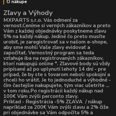
O nákupe
Zľavy a Výhody
MXPARTS s.r.o. Vás odmení za
vernosť.Ceníme si verných zákazníkov a preto
Vám z každej objednávky poskytneme zľavu
5% na každý nákup. Jediné čo preto musíte
urobiť, je zaregistrovať sa v našom e-shope,
aby sme mohli Vaše zľavy evidovať a
započítať. Vernostný program sa teda
vzťahuje iba na registrovaných zákazníkov,
ktorí nakupujú online *. Zľavové body sú vždy
pripísané až po uplynutí lehoty 14 dní - pre
prípad, že by ste s tovarom neboli spokojní a
chceli ho vrátiť. Je to jednoduché a výhodné -
čím častejšie nakupujete, tým viac ušetríte ...
v tom roku.Po registrácii každý nákup nad
100€ Vám zvýši perconto zľavy.
Príklad - Registrácia -5% ZĽAVA / nákup
napríklad za 200€ Vám zvýši zlavu a 2% čiže
pri objednávke sa Vám odpočíta 5% a