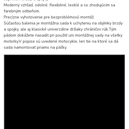
Moderný vzhľad, odolné, flexibilné, lesklé a so zhodujúcim sa
farebným odtieňom.
Precízne vyhotovenie pre bezproblémovú montáž.
Súčasťou balenia je montážna sada k uchyteniu na objímky brzdy
a spojky, ale aj klasické univerzálne držiaky chráničov rúk.Tým
pádom dokážete nasadit pri použití uni montážnej sady na všetky
motorky.V popise sú uvedené motocykle, len tie na ktoré sa dá
sada namontovať priamo na páčky.