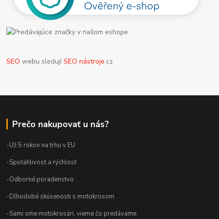
SEO
webu sledují
SEO nástroje
.cz
Prečo nakupovať u nás?
-Už 5 rokov na trhu v EU
-Spoľahlivosť a rýchlosť
-Odborné poradenstvo
-Dlhodobé skúsenosti s motokrosom
-Sami sme motokrosári, vieme čo predávame