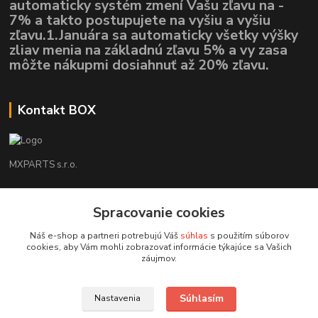
automaticky systém zmení Vašu zľavu na -
7% a takto postupujete na vyšiu a vyšiu
zľavu.1.Januára sa automaticky všetky výšky
zliav menia na základnú zľavu 5% a vy zasa
môžte nákupmi dosiahnuť až 20% zľavu.
Kontakt BOX
MXPARTS s.r.o.
Lukáš Mráz
Spracovanie cookies
+421948260186
Tel. číslo je určené iba pre SMS !!!
Náš e-shop a partneri potrebujú Váš
súhlas
s použitím súborov
cookies, aby Vám mohli zobrazovať informácie týkajúce sa Vašich
motokrossk@gmail.com
záujmov.
Súhlasím
Nastavenia