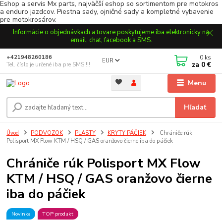
Eshop a servis Mx parts, najväčší eshop so sortimentom pre motokros
a enduro jazdcov. Piestna sady, ojničné sady a kompletné vybavenie
pre motokrosárov.
Informácie o objednávkach a tovare poskytujeme iba elektronicky na
email, chat, facebook a SMS.
0
ks
+421948260186
EUR
za
0 €
Tel. číslo je určené iba pre SMS !!!
Menu
Hľadať
Úvod
PODVOZOK
PLASTY
KRYTY PÁČIEK
Chrániče rúk
Polisport MX Flow KTM / HSQ / GAS oranžovo čierne iba do páčiek
Chrániče rúk Polisport MX Flow
KTM / HSQ / GAS oranžovo čierne
iba do páčiek
Novinka
TOP produkt