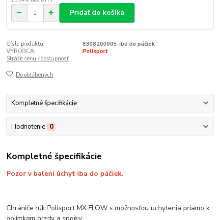
Pridať do košíka
Číslo produktu:
8308200005-iba do páčiek
VÝROBCA:
Polisport
Strážiť cenu / dostupnosť
Do obľúbených
Kompletné špecifikácie
Hodnotenie
0
Kompletné špecifikácie
Pozor v balení úchyt iba do páčiek.
Chrániče rúk Polisport MX FLOW s možnosťou uchytenia priamo k
objímkam brzdy a spojky.