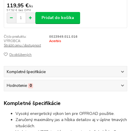
119,95 €
/
ks
97,52 €
bez DPH
Pridať do košíka
Číslo produktu:
0023949.011.016
VÝROBCA:
Acerbis
Strážiť cenu / dostupnosť
Do obľúbených
Kompletné špecifikácie
Hodnotenie
0
Kompletné špecifikácie
Vysoký energetický výkon len pre OFFROAD použitie.
Zaručený maximálny jas a hĺbka detailov aj v úplne tmavých
situáciách.