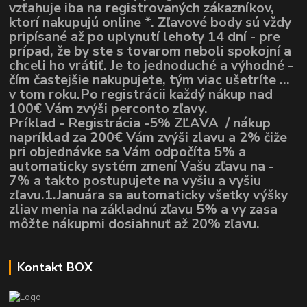
vzťahuje iba na registrovaných zákazníkov,
ktorí nakupujú online *. Zľavové body sú vždy
pripísané až po uplynutí lehoty 14 dní - pre
prípad, že by ste s tovarom neboli spokojní a
chceli ho vrátiť. Je to jednoduché a výhodné -
čím častejšie nakupujete, tým viac ušetríte ...
v tom roku.Po registrácii každý nákup nad
100€ Vám zvýši perconto zľavy.
Príklad - Registrácia -5% ZĽAVA / nákup
napríklad za 200€ Vám zvýši zlavu a 2% čiže
pri objednávke sa Vám odpočíta 5% a
automaticky systém zmení Vašu zľavu na -
7% a takto postupujete na vyšiu a vyšiu
zľavu.1.Januára sa automaticky všetky výšky
zliav menia na základnú zľavu 5% a vy zasa
môžte nákupmi dosiahnuť až 20% zľavu.
Kontakt BOX