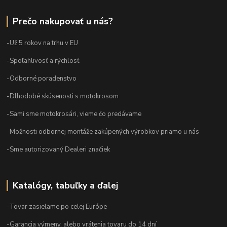
Prečo nakupovať u nás?
-Už 5 rokov na trhu v EU
-Spoľahlivosť a rýchlosť
-Odborné poradenstvo
-Dlhodobé skúsenosti s motokrosom
-Sami sme motokrosári, vieme čo predávame
-Možnosti odbornej montáže zakúpených výrobkov priamo u nás
-Sme autorizovaný Dealeri značiek
Katalógy, tabuľky a ďalej
-Tovar zasielame po celej Európe
-Garancia výmeny, alebo vrátenia tovaru do 14 dní