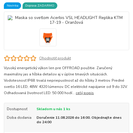
Novinka
Doprava ZADARMO
Ohodnotiť produkt
Vysoký energetický výkon len pre OFFROAD použitie. Zaručený
maximálny jas a hĺbka detailov aj v úplne tmavých situáciách.
Vodotesnosť IP68: trvalá nepriepustnosť až do hĺbky 3 metrov. Predné
svetlo 16 LED, 48W. 4320 lúmenov. DC elektrické napájanie od 9 do 32V.
Odhadovaná životnosť LED: 50 000 hodí...
celý popis
Dostupnosť
Skladom u nás 1 ks
Doba dodania
Doručenie 11.08.2026 do 16:00. Objednajte dnes
do 24:00