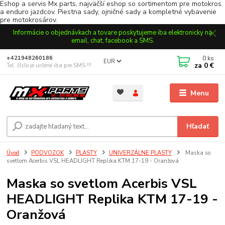
Eshop a servis Mx parts, najväčší eshop so sortimentom pre motokros
a enduro jazdcov. Piestna sady, ojničné sady a kompletné vybavenie
pre motokrosárov.
Informácie o objednávkach a tovare poskytujeme iba elektronicky na
email, chat, facebook a SMS.
0
ks
+421948260186
EUR
za
0 €
Tel. číslo je určené iba pre SMS !!!
Menu
Hľadať
Úvod
PODVOZOK
PLASTY
UNIVERZÁLNE PLASTY
Maska so
svetlom Acerbis VSL HEADLIGHT Replika KTM 17-19 - Oranžová
Maska so svetlom Acerbis VSL
HEADLIGHT Replika KTM 17-19 -
Oranžová