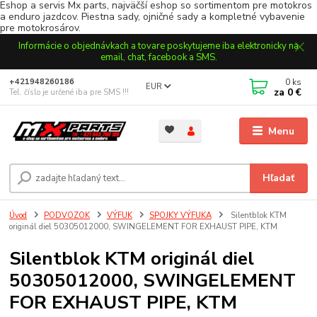
Eshop a servis Mx parts, najväčší eshop so sortimentom pre motokros
a enduro jazdcov. Piestna sady, ojničné sady a kompletné vybavenie
pre motokrosárov.
Informácie o objednávkach a tovare poskytujeme iba elektronicky na
email, chat, facebook a SMS.
0
ks
+421948260186
EUR
za
0 €
Tel. číslo je určené iba pre SMS !!!
Menu
Hľadať
Úvod
PODVOZOK
VÝFUK
SPOJKY VÝFUKA
Silentblok KTM
originál diel 50305012000, SWINGELEMENT FOR EXHAUST PIPE, KTM
Silentblok KTM originál diel
50305012000, SWINGELEMENT
FOR EXHAUST PIPE, KTM