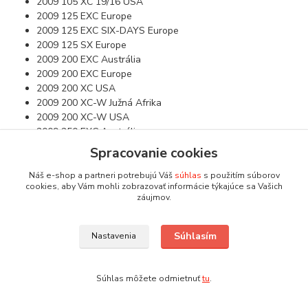
2009 105 XC 19/16 USA
2009 125 EXC Europe
2009 125 EXC SIX-DAYS Europe
2009 125 SX Europe
2009 200 EXC Austrália
2009 200 EXC Europe
2009 200 XC USA
2009 200 XC-W Južná Afrika
2009 200 XC-W USA
2009 250 EXC Austrália
2009 250 EXC SIX-DAYS Europe
Spracovanie cookies
2009 250 SX Europe
2009 250 XC USA
Náš e-shop a partneri potrebujú Váš
súhlas
s použitím súborov
cookies, aby Vám mohli zobrazovať informácie týkajúce sa Vašich
2009 250 XC-W Južná Afrika
záujmov.
2009 250 XC-W USA
2009 300 EXC Austrália
2009 300 EXC Europe
Súhlasím
Nastavenia
2009 300 EXC SIX-DAYS Europe
2009 300 XC USA
2009 300 XC-W Južná Afrika
Súhlas môžete odmietnuť
tu
.
2009 300 XC-W USA
2009 50 SX Europe