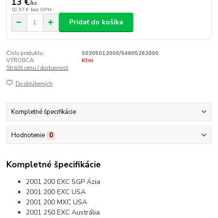
13 €
/
ks
10,57 €
bez DPH
Pridať do košíka
Číslo produktu:
50305012000/54605262000
VÝROBCA:
Ktm
Strážiť cenu / dostupnosť
Do obľúbených
Kompletné špecifikácie
Hodnotenie
0
Kompletné špecifikácie
2001 200 EXC SGP Ázia
2001 200 EXC USA
2001 200 MXC USA
2001 250 EXC Austrália