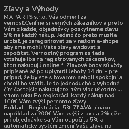
Zľavy a Výhody
MXPARTS s.r.o. Vás odmení za
vernosť.Ceníme si verných zákazníkov a preto
Vám z každej objednávky poskytneme zľavu
5% na každý nákup. Jediné čo preto musíte
urobiť, je zaregistrovať sa v našom e-shope,
aby sme mohli Vaše zľavy evidovať a
započítať. Vernostný program sa teda
vzťahuje iba na registrovaných zákazníkov,
ktorí nakupujú online *. Zľavové body sú vždy
pripísané až po uplynutí lehoty 14 dní - pre
prípad, že by ste s tovarom neboli spokojní a
chceli ho vrátiť. Je to jednoduché a výhodné -
čím častejšie nakupujete, tým viac ušetríte ...
v tom roku.Po registrácii každý nákup nad
100€ Vám zvýši perconto zľavy.
Príklad - Registrácia -5% ZĽAVA / nákup
napríklad za 200€ Vám zvýši zlavu a 2% čiže
pri objednávke sa Vám odpočíta 5% a
automaticky systém zmení Vašu zľavu na -