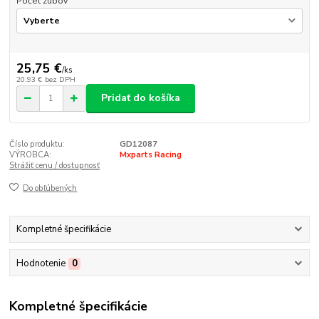
Počet zubov
25,75 €
/
ks
20,93 €
bez DPH
Pridať do košíka
Číslo produktu:
GD12087
VÝROBCA:
Mxparts Racing
Strážiť cenu / dostupnosť
Do obľúbených
Kompletné špecifikácie
Hodnotenie
0
Kompletné špecifikácie