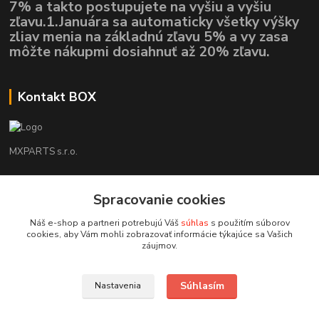
7% a takto postupujete na vyšiu a vyšiu
zľavu.1.Januára sa automaticky všetky výšky
zliav menia na základnú zľavu 5% a vy zasa
môžte nákupmi dosiahnuť až 20% zľavu.
Kontakt BOX
MXPARTS s.r.o.
Lukáš Mráz
Spracovanie cookies
+421948260186
Tel. číslo je určené iba pre SMS !!!
Náš e-shop a partneri potrebujú Váš
súhlas
s použitím súborov
cookies, aby Vám mohli zobrazovať informácie týkajúce sa Vašich
motokrossk@gmail.com
záujmov.
Súhlasím
Nastavenia