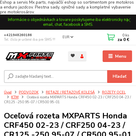
Eshop a servis Mx parts, najväčší eshop so sortimentom pre motokros
a enduro jazdcov. Piestna sady, ojničné sady a kompletné vybavenie
pre motokrosárov.
Informácie o objednávkach a tovare poskytujeme iba elektronicky na
email, chat, facebook a SMS.
0
ks
+421948260186
EUR
za
0 €
Tel. číslo je určené iba pre SMS !!!
Menu
Hľadať
Úvod
PODVOZOK
REŤAZE / REŤAZOVÉ KOLESÁ
ROZETY OCEL
KTM
Oceľová rozeta MXPARTS Honda CRF450 02-23 / CRF250 04-23 /
CR125 -250 95-07 / CR500 95-01
Oceľová rozeta MXPARTS Honda
CRF450 02-23 / CRF250 04-23 /
CR125 -250 95-07 / CR500 95-01