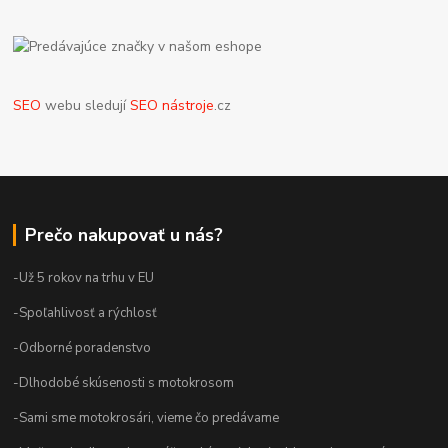
SEO
webu sledují
SEO nástroje
.cz
Prečo nakupovať u nás?
-Už 5 rokov na trhu v EU
-Spoľahlivosť a rýchlosť
-Odborné poradenstvo
-Dlhodobé skúsenosti s motokrosom
-Sami sme motokrosári, vieme čo predávame