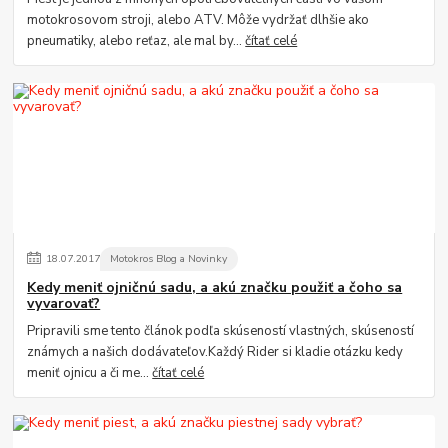
motokrosovom stroji, alebo ATV. Môže vydržať dlhšie ako
pneumatiky, alebo reťaz, ale mal by...
čítať celé
18
.
07
.
2017
Motokros Blog a Novinky
Kedy meniť ojničnú sadu, a akú značku použiť a čoho sa
vyvarovať?
Pripravili sme tento článok podľa skúseností vlastných, skúseností
známych a našich dodávateľov.Každý Rider si kladie otázku kedy
meniť ojnicu a či me...
čítať celé