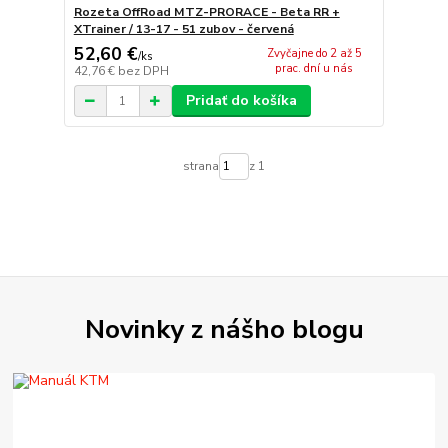
Rozeta OffRoad MTZ-PRORACE - Beta RR +
XTrainer / 13-17 - 51 zubov - červená
52,60 €
Zvyčajne do 2 až 5
/
ks
prac. dní u nás
42,76 €
bez DPH
Pridať do košíka
strana
z 1
Novinky z nášho blogu