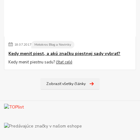
18
.
07
.
2017
Motokros Blog a Novinky
Kedy meniť piest, a akú značku piestnej sady vybrať?
Kedy meniť piestnu sadu?
čítať celé
Zobraziť všetky články