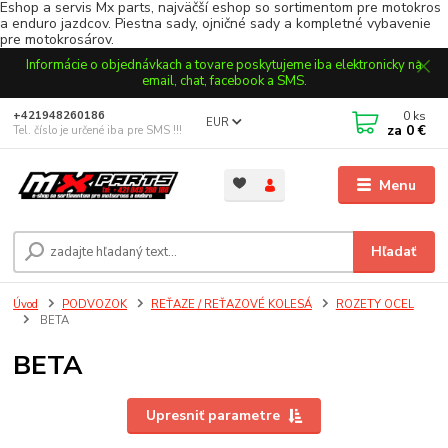
Eshop a servis Mx parts, najväčší eshop so sortimentom pre motokros
a enduro jazdcov. Piestna sady, ojničné sady a kompletné vybavenie
pre motokrosárov.
Informácie o objednávkach a tovare poskytujeme iba elektronicky na
email, chat, facebook a SMS.
0
ks
+421948260186
EUR
za
0 €
Tel. číslo je určené iba pre SMS !!!
Menu
Hľadať
Úvod
PODVOZOK
REŤAZE / REŤAZOVÉ KOLESÁ
ROZETY OCEL
BETA
BETA
Upresniť parametre