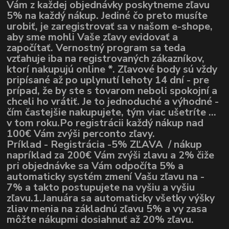
Vám z každej objednávky poskytneme zľavu
5% na každý nákup. Jediné čo preto musíte
urobiť, je zaregistrovať sa v našom e-shope,
aby sme mohli Vaše zľavy evidovať a
započítať. Vernostný program sa teda
vzťahuje iba na registrovaných zákazníkov,
ktorí nakupujú online *. Zľavové body sú vždy
pripísané až po uplynutí lehoty 14 dní - pre
prípad, že by ste s tovarom neboli spokojní a
chceli ho vrátiť. Je to jednoduché a výhodné -
čím častejšie nakupujete, tým viac ušetríte ...
v tom roku.Po registrácii každý nákup nad
100€ Vám zvýši perconto zľavy.
Príklad - Registrácia -5% ZĽAVA / nákup
napríklad za 200€ Vám zvýši zlavu a 2% čiže
pri objednávke sa Vám odpočíta 5% a
automaticky systém zmení Vašu zľavu na -
7% a takto postupujete na vyšiu a vyšiu
zľavu.1.Januára sa automaticky všetky výšky
zliav menia na základnú zľavu 5% a vy zasa
môžte nákupmi dosiahnuť až 20% zľavu.