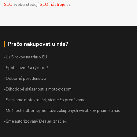
SEO
webu sledují
SEO nástroje
.cz
Prečo nakupovať u nás?
-Už 5 rokov na trhu v EU
-Spoľahlivosť a rýchlosť
-Odborné poradenstvo
-Dlhodobé skúsenosti s motokrosom
-Sami sme motokrosári, vieme čo predávame
-Možnosti odbornej montáže zakúpených výrobkov priamo u nás
-Sme autorizovaný Dealeri značiek