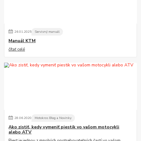
26
.
01
.
2025
Servisný manuál
Manuál KTM
čítať celé
28
.
06
.
2020
Motokros Blog a Novinky
Ako zistiť, kedy vymeniť piestik vo vašom motocykli
alebo ATV
Piest je jednou z mnohých opotrebovateľných častí vo vašom