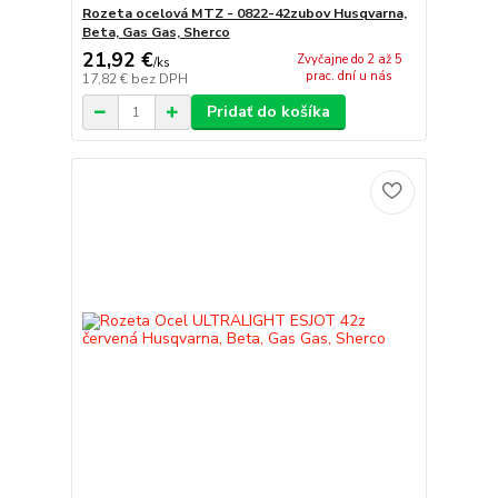
Rozeta ocelová MTZ - 0822-42zubov Husqvarna,
Beta, Gas Gas, Sherco
21,92 €
Zvyčajne do 2 až 5
/
ks
prac. dní u nás
17,82 €
bez DPH
Pridať do košíka