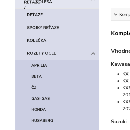
KOLESÁ
Kompl
REŤAZE
SPOJKY REŤAZE
Komple
KOLEČKÁ
Vhodné
ROZETY OCEL
Kawasa
APRILIA
KX
BETA
KX
KX
ČZ
201
GAS-GAS
KX
202
HONDA
Suzuki
HUSABERG