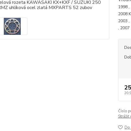
1998 , 
2008 K
2003 ,
, 2007 
Dos
Dob
25
20,
Číslo p
Strážiť
Do 