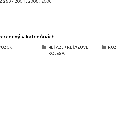
Z 250
- 2004 , 2005 , 2006
zaradený v kategóriách
VOZOK
REŤAZE / REŤAZOVÉ
ROZ
KOLESÁ