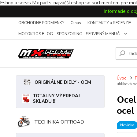
Eshop a servis Mx parts, najväčší eshop so sortimentom pre mot
Informácie o ob
OBCHODNE PODMIENKY
O nás
KONTAKTY a RECENZIE
MOTOKROS BLOG - SPONZORING - SERVISNÝ MANUÁL
Úvod
ORIGINÁLNE DIELY - OEM
uhlíková o
TOTÁLNY VÝPREDAJ
Ocel
SKLADU !!!
ocel
TECHNIKA OFFROAD
Novinka