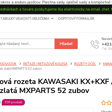
okros a enduro jazdcov. Piestna sady, ojničné sady a kompletné
jednávkach a tovare poskytujeme iba elektronicky na email, chat,
TABUĽKY VEĽKOSTÍ OBLEČENIA
DOPYTOVÝ FORMULÁR
Neviet
Hľadať
+421
Tel. čí
PODVOZOK
REŤAZE / REŤAZOVÉ KOLESÁ
ROZETY OCEL
YAMA
cel zlatá MXPARTS 52 zubov
ová rozeta KAWASAKI KX+KXF 
 zlatá MXPARTS 52 zubov
TOP produkt
Vhodné