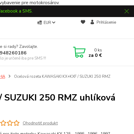
 vybavenie pre motokrosárov.
 facebook a SMS.
Prihlásenie
EUR
e si rady? Zavolajte.
0
ks
948260186
za
0 €
slo je určené iba pre SMS !!!
HA
Ocelová rozeta KAWASAKI KX+KXF / SUZUKI 250 RMZ
/ SUZUKI 250 RMZ uhlíková
Ohodnotiť produkt
 pre tieto motorky: Kawasaki KX 125 - 1995 , 1996 , 1997 ,