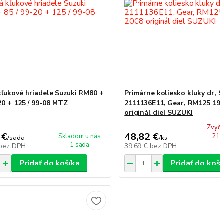
kľukové hriadele Suzuki RM80 +
Primárne koliesko kluky dr, 
-20 + 125 / 99-08 MTZ
2111136E11, Gear, RM125 1
originál diel SUZUKI
Zvyč
 €
48,82 €
Skladom u nás
21 
/
sada
/
ks
1 sada
bez DPH
39,69 €
bez DPH
Pridať do košíka
Pridať do koš