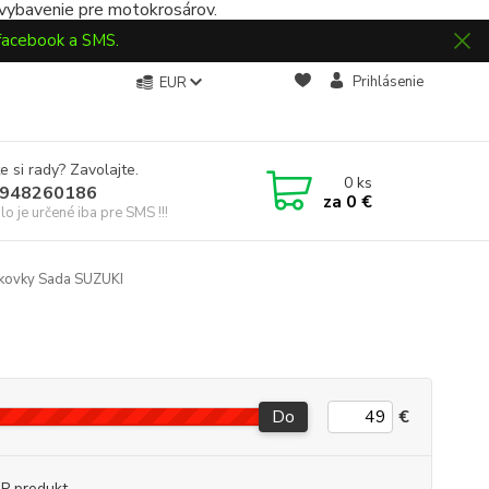
 vybavenie pre motokrosárov.
 facebook a SMS.
Prihlásenie
EUR
e si rady? Zavolajte.
0
ks
948260186
za
0 €
slo je určené iba pre SMS !!!
kovky Sada SUZUKI
Do
€
P produkt