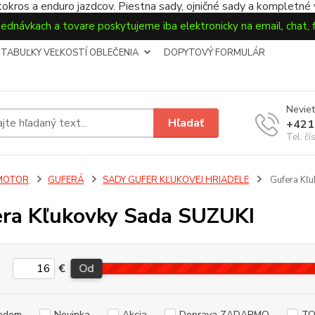
okros a enduro jazdcov. Piestna sady, ojničné sady a kompletné
jednávkach a tovare poskytujeme iba elektronicky na email, chat,
TABUĽKY VEĽKOSTÍ OBLEČENIA
DOPYTOVÝ FORMULÁR
Neviet
Hľadať
+421
Tel. čí
MOTOR
GUFERÁ
SADY GUFER KĽUKOVEJ HRIADELE
Gufera Kľu
ra Kľukovky Sada SUZUKI
€
Od
adom
Novinka
Akcia
Doprava ZADARMO
TO