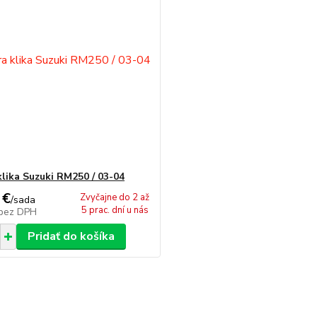
klika Suzuki RM250 / 03-04
 €
Zvyčajne do 2 až
/
sada
5 prac. dní u nás
bez DPH
Pridať do košíka