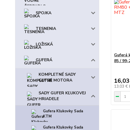
SPOJKA
TESNENIA
LOŽISKÁ
Guferá 
GUFERÁ
85 / 99
KOMPLETNÉ SADY
16,03
GUFER MOTORA
13,03 €
SADY GUFER KĽUKOVEJ
HRIADELE
Gufera Kľukovky Sada
KTM
Gufera Kľukovky Sada