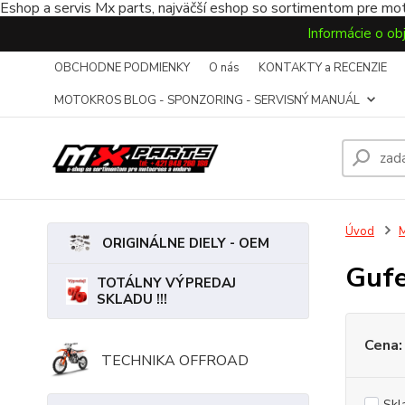
Eshop a servis Mx parts, najväčší eshop so sortimentom pre mot
Informácie o ob
OBCHODNE PODMIENKY
O nás
KONTAKTY a RECENZIE
MOTOKROS BLOG - SPONZORING - SERVISNÝ MANUÁL
Úvod
ORIGINÁLNE DIELY - OEM
Gufe
TOTÁLNY VÝPREDAJ
SKLADU !!!
Cena:
TECHNIKA OFFROAD
Skl