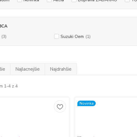
BCA
(3)
Suzuki Oem
(1)
šie
Najlacnejšie
Najdrahšie
m 1-4 z 4
Novinka