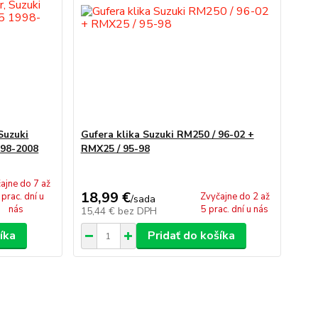
Suzuki
Gufera klika Suzuki RM250 / 96-02 +
998-2008
RMX25 / 95-98
ajne do 7 až
18,99 €
prac. dní u
Zvyčajne do 2 až
/
sada
nás
5 prac. dní u nás
15,44 €
bez DPH
íka
Pridať do košíka