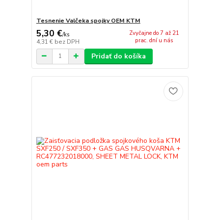
Tesnenie Valčeka spojky OEM KTM
5,30 €
Zvyčajne do 7 až 21
/
ks
prac. dní u nás
4,31 €
bez DPH
Pridať do košíka