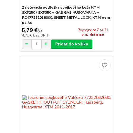
Zaisťovacia podložka spojkového koša KTM
SXF250 / SXF350 + GAS GAS HUSQVARNA +
RC477232018000, SHEET METAL LOCK, KTM oem
parts
5,79 €
Zvyčajne do 7 až 21
/
ks
prac. dní u nás
4,71 €
bez DPH
Pridať do košíka