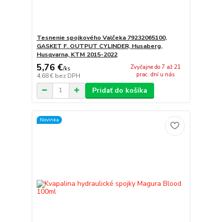
Tesnenie spojkového Valčeka 79232065100,
GASKET F. OUTPUT CYLINDER, Husaberg,
Husqvarna, KTM 2015-2022
5,76 €
Zvyčajne do 7 až 21
/
ks
prac. dní u nás
4,68 €
bez DPH
Pridať do košíka
Novinka