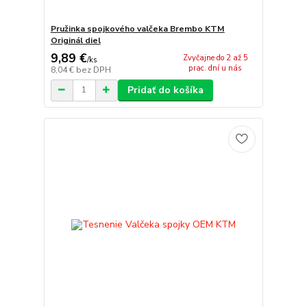
Pružinka spojkového valčeka Brembo KTM
Originál diel
9,89 €
Zvyčajne do 2 až 5
/
ks
prac. dní u nás
8,04 €
bez DPH
Pridať do košíka