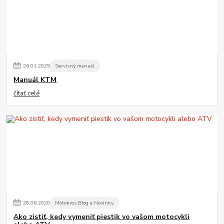
26
.
01
.
2025
Servisný manuál
Manuál KTM
čítať celé
28
.
06
.
2020
Motokros Blog a Novinky
Ako zistiť, kedy vymeniť piestik vo vašom motocykli