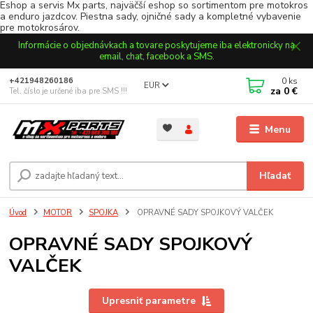
Eshop a servis Mx parts, najväčší eshop so sortimentom pre motokros
a enduro jazdcov. Piestna sady, ojničné sady a kompletné vybavenie
pre motokrosárov.
Informácie o objednávkach a tovare poskytujeme iba elektronicky na
email, chat, facebook a SMS.
0
ks
+421948260186
EUR
za
0 €
Tel. číslo je určené iba pre SMS !!!
Menu
Hľadať
Úvod
MOTOR
SPOJKA
OPRAVNÉ SADY SPOJKOVÝ VALČEK
OPRAVNÉ SADY SPOJKOVÝ
VALČEK
Upresniť parametre