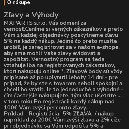
O nákupe
Zľavy a Výhody
MXPARTS s.r.o. Vás odmení za
vernosť.Ceníme si verných zákazníkov a preto
Vám z každej objednávky poskytneme zľavu
5% na každý nákup. Jediné čo preto musíte
urobiť, je zaregistrovať sa v našom e-shope,
aby sme mohli Vaše zľavy evidovať a
započítať. Vernostný program sa teda
vzťahuje iba na registrovaných zákazníkov,
ktorí nakupujú online *. Zľavové body sú vždy
pripísané až po uplynutí lehoty 14 dní - pre
prípad, že by ste s tovarom neboli spokojní a
chceli ho vrátiť. Je to jednoduché a výhodné -
čím častejšie nakupujete, tým viac ušetríte ...
v tom roku.Po registrácii každý nákup nad
100€ Vám zvýši perconto zľavy.
Príklad - Registrácia -5% ZĽAVA / nákup
napríklad za 200€ Vám zvýši zlavu a 2% čiže
pri objednávke sa Vám odpočíta 5% a