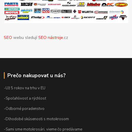
SEO
webu sledují
SEO nástroje
.cz
Prečo nakupovať u nás?
-Už 5 rokov na trhu v EU
-Spoľahlivosť a rýchlosť
-Odborné poradenstvo
-Dlhodobé skúsenosti s motokrosom
-Sami sme motokrosári, vieme čo predávame