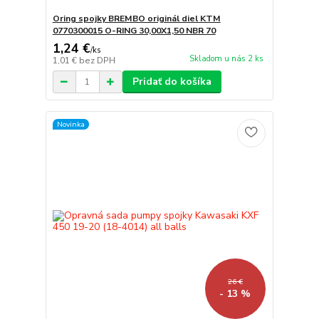
Oring spojky BREMBO originál diel KTM
0770300015 O-RING 30,00X1,50 NBR 70
1,24 €
/
ks
Skladom u nás 2 ks
1,01 €
bez DPH
Pridať do košíka
Novinka
26 €
- 13 %