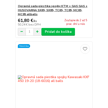
Opravná sada piestika spojky KTM + GAS GAS +
HUSQVARNA SX65, SX85, TC65, TC85, MC65,
MC85 allballs
61,80 €
Zvyčajne do 2 až 5
/
ks
prac. dní u nás
50,24 €
bez DPH
Pridať do košíka
Novinka