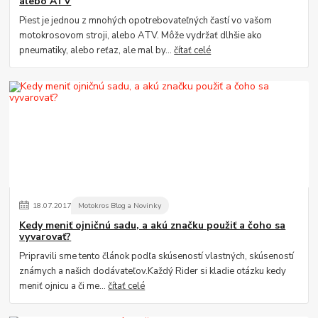
alebo ATV
Piest je jednou z mnohých opotrebovateľných častí vo vašom
motokrosovom stroji, alebo ATV. Môže vydržať dlhšie ako
pneumatiky, alebo reťaz, ale mal by...
čítať celé
18
.
07
.
2017
Motokros Blog a Novinky
Kedy meniť ojničnú sadu, a akú značku použiť a čoho sa
vyvarovať?
Pripravili sme tento článok podľa skúseností vlastných, skúseností
známych a našich dodávateľov.Každý Rider si kladie otázku kedy
meniť ojnicu a či me...
čítať celé