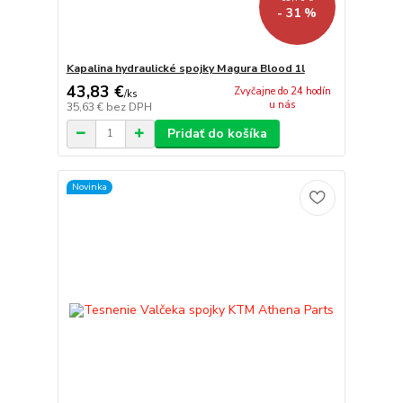
- 31 %
Kapalina hydraulické spojky Magura Blood 1l
43,83 €
Zvyčajne do 24 hodín
/
ks
u nás
35,63 €
bez DPH
Pridať do košíka
Novinka