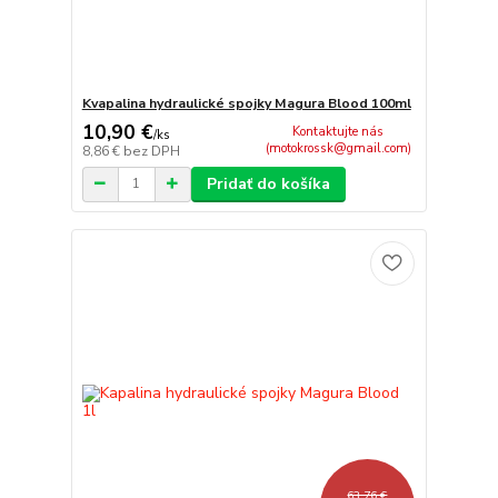
Kvapalina hydraulické spojky Magura Blood 100ml
10,90 €
Kontaktujte nás
/
ks
(motokrossk@gmail.com)
8,86 €
bez DPH
Pridať do košíka
63,76 €