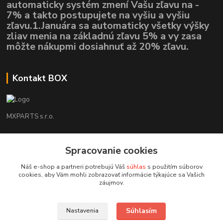
automaticky systém zmení Vašu zľavu na -
7% a takto postupujete na vyšiu a vyšiu
zľavu.1.Januára sa automaticky všetky výšky
zliav menia na základnú zľavu 5% a vy zasa
môžte nákupmi dosiahnuť až 20% zľavu.
Kontakt BOX
MXPARTS s.r.o.
Lukáš Mráz
+421948260186
Spracovanie cookies
Tel. číslo je určené iba pre SMS !!!
Náš e-shop a partneri potrebujú Váš
súhlas
s použitím súborov
cookies, aby Vám mohli zobrazovať informácie týkajúce sa Vašich
motokrossk@gmail.com
záujmov.
Súhlasím
Nastavenia