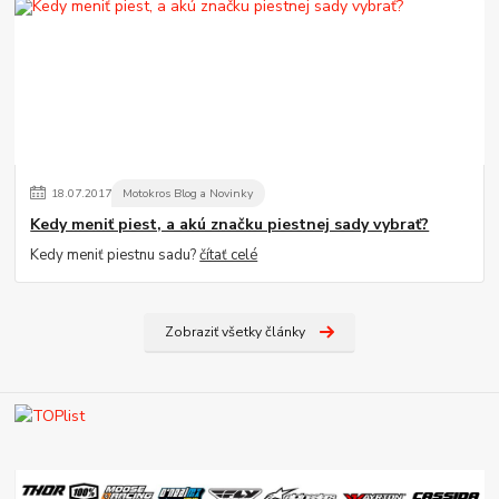
18
.
07
.
2017
Motokros Blog a Novinky
Kedy meniť piest, a akú značku piestnej sady vybrať?
Kedy meniť piestnu sadu?
čítať celé
Zobraziť všetky články