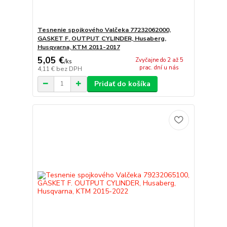
Tesnenie spojkového Valčeka 77232062000,
GASKET F. OUTPUT CYLINDER, Husaberg,
Husqvarna, KTM 2011-2017
5,05 €
Zvyčajne do 2 až 5
/
ks
prac. dní u nás
4,11 €
bez DPH
Pridať do košíka