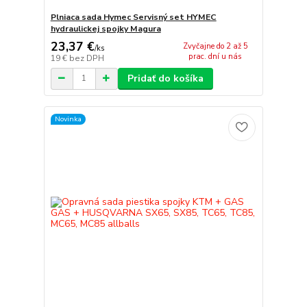
Plniaca sada Hymec Servisný set HYMEC
hydraulickej spojky Magura
23,37 €
Zvyčajne do 2 až 5
/
ks
prac. dní u nás
19 €
bez DPH
Pridať do košíka
Novinka