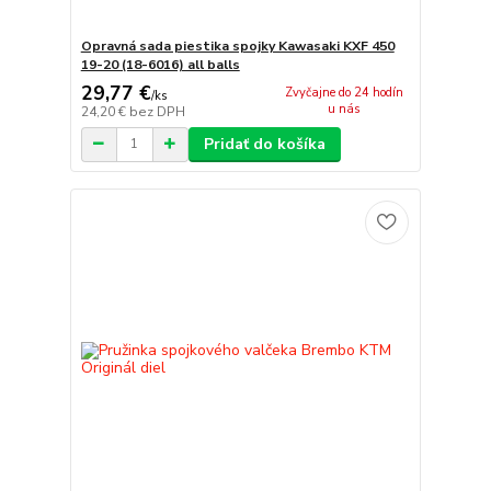
Opravná sada piestika spojky Kawasaki KXF 450
19-20 (18-6016) all balls
29,77 €
Zvyčajne do 24 hodín
/
ks
u nás
24,20 €
bez DPH
Pridať do košíka