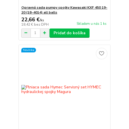
Opravná sada pumpy spojky Kawasaki KXF 450 19-
20 (18-4014) all balls
22,66 €
/
ks
Skladom u nás 1 ks
18,42 €
bez DPH
Pridať do košíka
Novinka