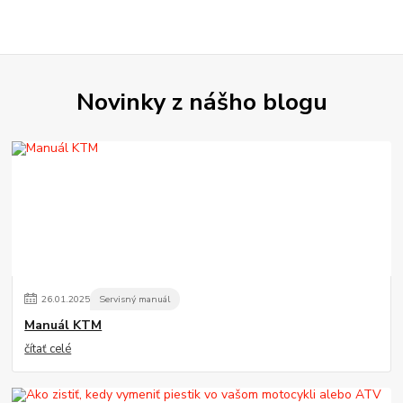
Novinky z nášho blogu
26
.
01
.
2025
Servisný manuál
Manuál KTM
čítať celé