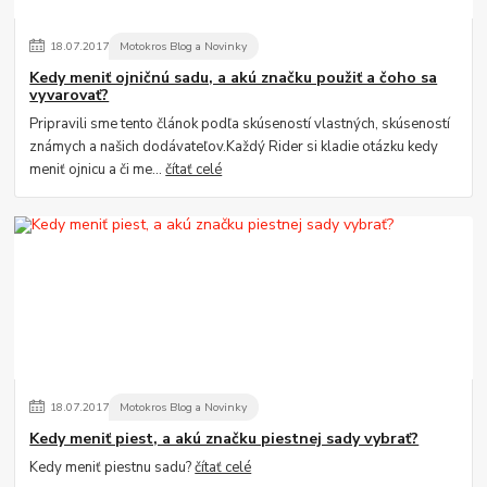
18
.
07
.
2017
Motokros Blog a Novinky
Kedy meniť ojničnú sadu, a akú značku použiť a čoho sa
vyvarovať?
Pripravili sme tento článok podľa skúseností vlastných, skúseností
známych a našich dodávateľov.Každý Rider si kladie otázku kedy
meniť ojnicu a či me...
čítať celé
18
.
07
.
2017
Motokros Blog a Novinky
Kedy meniť piest, a akú značku piestnej sady vybrať?
Kedy meniť piestnu sadu?
čítať celé