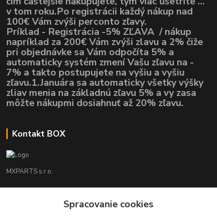
čím častejšie nakupujete, tým viac ušetríte ...
v tom roku.Po registrácii každý nákup nad
100€ Vám zvýši perconto zľavy.
Príklad - Registrácia -5% ZĽAVA / nákup
napríklad za 200€ Vám zvýši zlavu a 2% čiže
pri objednávke sa Vám odpočíta 5% a
automaticky systém zmení Vašu zľavu na -
7% a takto postupujete na vyšiu a vyšiu
zľavu.1.Januára sa automaticky všetky výšky
zliav menia na základnú zľavu 5% a vy zasa
môžte nákupmi dosiahnuť až 20% zľavu.
Kontakt BOX
MXPARTS s.r.o.
Lukáš Mráz
+421948260186
Spracovanie cookies
Tel. číslo je určené iba pre SMS !!!