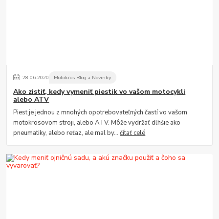
28
.
06
.
2020
Motokros Blog a Novinky
Ako zistiť, kedy vymeniť piestik vo vašom motocykli
alebo ATV
Piest je jednou z mnohých opotrebovateľných častí vo vašom
motokrosovom stroji, alebo ATV. Môže vydržať dlhšie ako
pneumatiky, alebo reťaz, ale mal by...
čítať celé