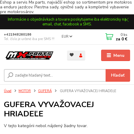
Eshop a servis Mx parts, najväčší eshop so sortimentom pre motokros
a enduro jazdcov. Piestna sady, ojničné sady a kompletné vybavenie
pre motokrosárov.
Informácie o objednávkach a tovare poskytujeme iba elektronicky na
email, chat, facebook a SMS.
0
ks
+421948260186
EUR
za
0 €
Tel. číslo je určené iba pre SMS !!!
Menu
Hľadať
Úvod
MOTOR
GUFERÁ
GUFERA VYVAŽOVACEJ HRIADEĽE
GUFERA VYVAŽOVACEJ
HRIADEĽE
V tejto kategórii nebol nájdený žiadny tovar.