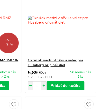
15 €
- 7 %
RMZ 250 10-
Okrúžok medzi vložku a valec pre
Husaberg originál diel
5,89 €
adom u nás
Skladom u nás
/
ks
> 2 ks
1 ks
4,79 €
bez DPH
íka
Pridať do košíka