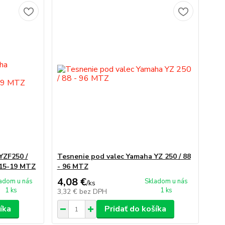
YZF250 /
Tesnenie pod valec Yamaha YZ 250 / 88
 15-19 MTZ
- 96 MTZ
4,08 €
adom u nás
Skladom u nás
/
ks
1 ks
1 ks
3,32 €
bez DPH
íka
Pridať do košíka