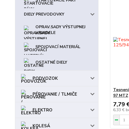
ŠTARTOVACIE PÁKY
DIELY PREVODOVKY
OPRAV.SADY VÝSTUPNEJ
HRIADELE
SPOJOVACÍ MATERIÁL
OSTATNÉ DIELY
PODVOZOK
Tesneni
PÉROVANIE / TLMIČE
97 MTZ
7,79 
6,33 €
b
ELEKTRO
KOLESÁ