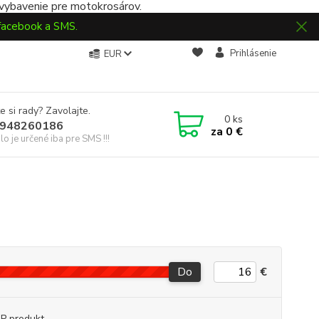
 vybavenie pre motokrosárov.
 facebook a SMS.
Prihlásenie
EUR
e si rady? Zavolajte.
0
ks
948260186
za
0 €
slo je určené iba pre SMS !!!
Do
€
P produkt