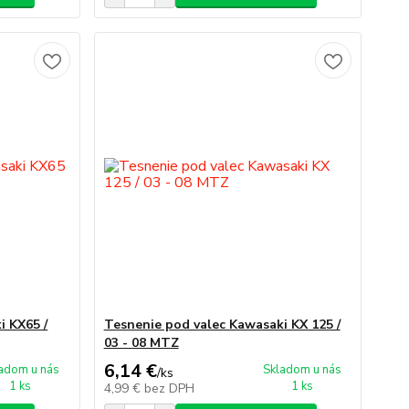
i KX65 /
Tesnenie pod valec Kawasaki KX 125 /
03 - 08 MTZ
6,14 €
adom u nás
Skladom u nás
/
ks
1 ks
1 ks
4,99 €
bez DPH