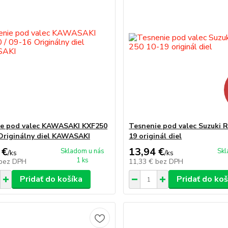
e pod valec KAWASAKI KXF250
Tesnenie pod valec Suzuki 
 Originálny diel KAWASAKI
19 originál diel
 €
13,94 €
Skladom u nás
Skl
/
ks
/
ks
1 ks
bez DPH
11,33 €
bez DPH
Pridať do košíka
Pridať do koš