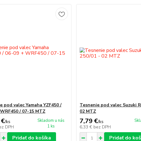
e pod valec Yamaha YZF450 /
Tesnenie pod valec Suzuki R
 WRF450 / 07-15 MTZ
02 MTZ
 €
7,79 €
Skladom u nás
Skl
/
ks
/
ks
1 ks
ez DPH
6,33 €
bez DPH
Pridať do košíka
Pridať do koš