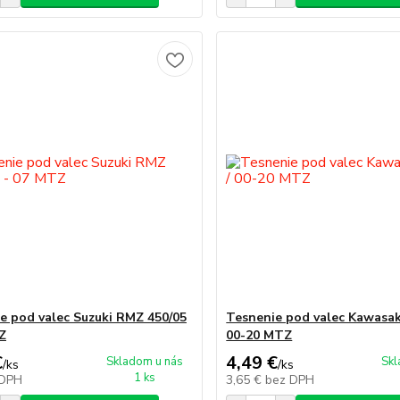
e pod valec Suzuki RMZ 450/05
Tesnenie pod valec Kawasak
Z
00-20 MTZ
€
4,49 €
Skladom u nás
Skl
/
ks
/
ks
1 ks
 DPH
3,65 €
bez DPH