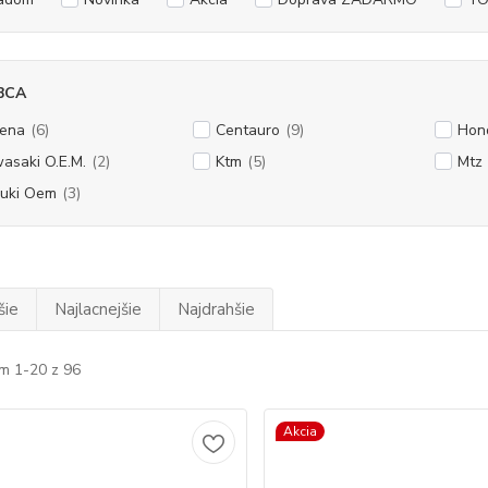
BCA
ena
(6)
Centauro
(9)
Hond
asaki O.E.M.
(2)
Ktm
(5)
Mtz
uki Oem
(3)
šie
Najlacnejšie
Najdrahšie
m 1-20 z 96
Akcia