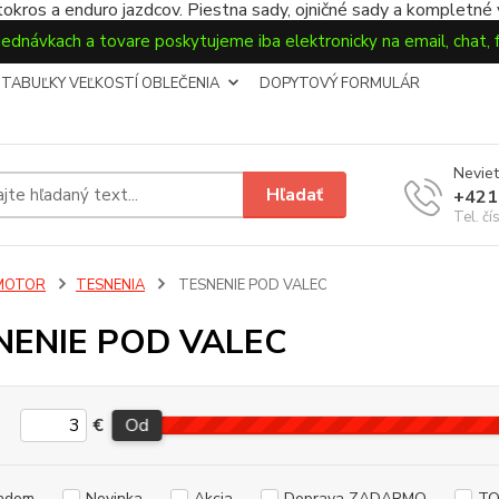
okros a enduro jazdcov. Piestna sady, ojničné sady a kompletné
jednávkach a tovare poskytujeme iba elektronicky na email, chat,
TABUĽKY VEĽKOSTÍ OBLEČENIA
DOPYTOVÝ FORMULÁR
Neviet
Hľadať
+421
Tel. čí
MOTOR
TESNENIA
TESNENIE POD VALEC
NENIE POD VALEC
€
Od
adom
Novinka
Akcia
Doprava ZADARMO
TO