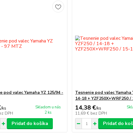
e pod valec Yamaha YZ 125/94 -
Tesnenie pod valec Yamaha 
14-18 + YZF250X+WRF250 /
€
14,38 €
Skladom u nás
Skl
/
ks
/
ks
2 ks
ez DPH
11,69 €
bez DPH
Pridať do košíka
Pridať do koš