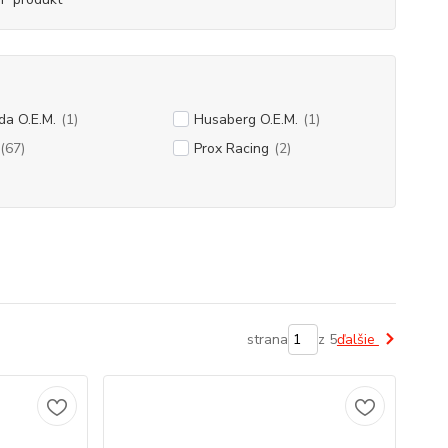
a O.E.M.
(1)
Husaberg O.E.M.
(1)
(67)
Prox Racing
(2)
strana
z 5
ďalšie