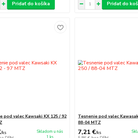
Pridať do košíka
Pridať do koš
e pod valec Kawsaki KX 125 / 92
Tesnenie pod valec Kawasaki
Z
88-04 MTZ
€
7,21 €
Skladom u nás
Skl
/
ks
/
ks
1 ks
ez DPH
5,86 €
bez DPH