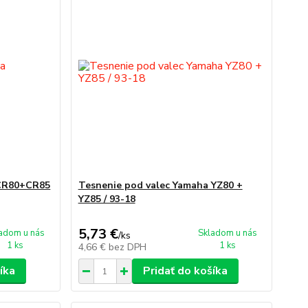
 CR80+CR85
Tesnenie pod valec Yamaha YZ80 +
YZ85 / 93-18
5,73 €
adom u nás
Skladom u nás
/
ks
1 ks
1 ks
4,66 €
bez DPH
íka
Pridať do košíka