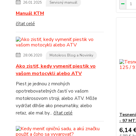
26.01.2025
Servisný manuál
Manuál KTM
čítať celé
28.06.2020
Motokros Blog a Novinky
Ako zistiť, kedy vymeniť piestik vo
vašom motocykli alebo ATV
Piest je jednou z mnohých
opotrebovateľných častí vo vašom
motokrosovom stroji, alebo ATV. Môže
vydržať dlhšie ako pneumatiky, alebo
reťaz, ale mal by...
čítať celé
Tesneni
- 97 MT
6,14 
4,99 €
b