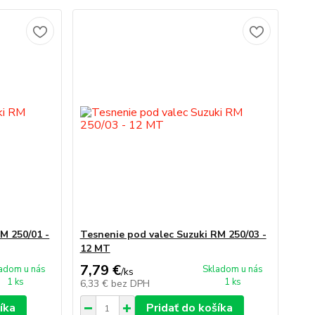
M 250/01 -
Tesnenie pod valec Suzuki RM 250/03 -
12 MT
7,79 €
adom u nás
Skladom u nás
/
ks
1 ks
1 ks
6,33 €
bez DPH
íka
Pridať do košíka