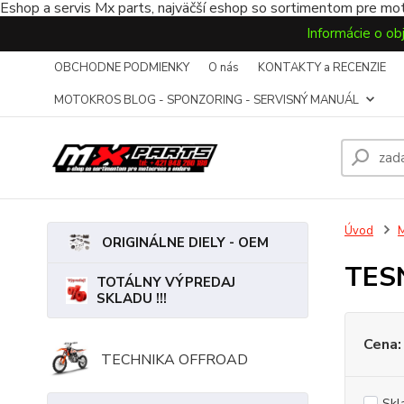
Eshop a servis Mx parts, najväčší eshop so sortimentom pre mot
Informácie o ob
OBCHODNE PODMIENKY
O nás
KONTAKTY a RECENZIE
MOTOKROS BLOG - SPONZORING - SERVISNÝ MANUÁL
Úvod
ORIGINÁLNE DIELY - OEM
TES
TOTÁLNY VÝPREDAJ
SKLADU !!!
Cena:
TECHNIKA OFFROAD
Skl