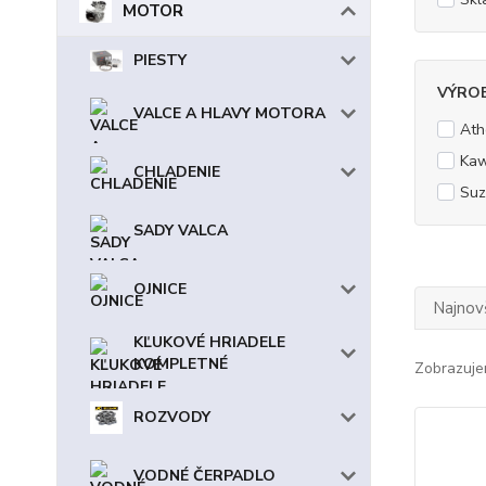
MOTOR
PIESTY
VÝRO
VALCE A HLAVY MOTORA
Ath
Kaw
CHLADENIE
Suz
SADY VALCA
OJNICE
Najnov
KĽUKOVÉ HRIADELE
KOMPLETNÉ
Zobrazuje
ROZVODY
VODNÉ ČERPADLO