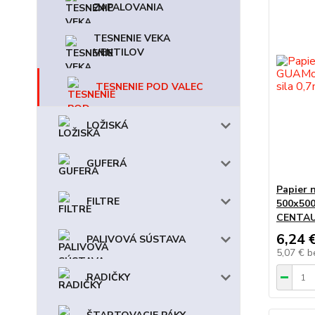
ZAPALOVANIA
TESNENIE VEKA
VENTILOV
TESNENIE POD VALEC
LOŽISKÁ
GUFERÁ
Papier 
FILTRE
500x500
CENTA
6,24 
PALIVOVÁ SÚSTAVA
5,07 €
b
RADIČKY