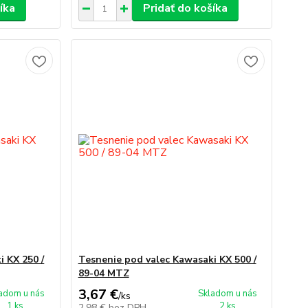
íka
Pridať do košíka
 KX 250 /
Tesnenie pod valec Kawasaki KX 500 /
89-04 MTZ
3,67 €
adom u nás
Skladom u nás
/
ks
1 ks
2 ks
2,98 €
bez DPH