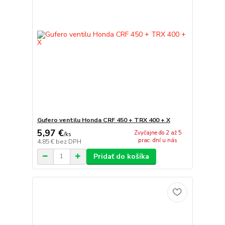
Gufero ventilu Honda CRF 450 + TRX 400 + X
5,97 €
Zvyčajne do 2 až 5
/
ks
prac. dní u nás
4,85 €
bez DPH
Pridať do košíka