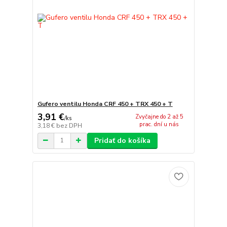
Gufero ventilu Honda CRF 450 + TRX 450 + T
3,91 €
Zvyčajne do 2 až 5
/
ks
prac. dní u nás
3,18 €
bez DPH
Pridať do košíka