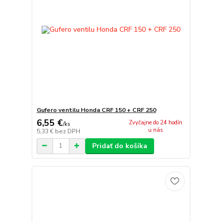
Gufero ventilu Honda CRF 150 + CRF 250
6,55 €
Zvyčajne do 24 hodín
/
ks
u nás
5,33 €
bez DPH
Pridať do košíka