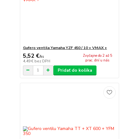
Gufero ventila Yamaha YZF 450 / 10 + VMAX +
5,52 €
Zvyčajne do 2 až 5
/
ks
prac. dní u nás
4,49 €
bez DPH
Pridať do košíka