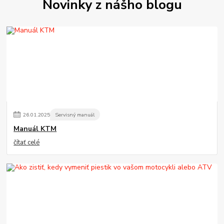
Novinky z nášho blogu
26
.
01
.
2025
Servisný manuál
Manuál KTM
čítať celé