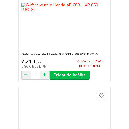
Gufero ventila Honda XR 600 + XR 650 PRO-X
7,21 €
Zvyčajne do 2 až 5
/
ks
prac. dní u nás
5,86 €
bez DPH
Pridať do košíka