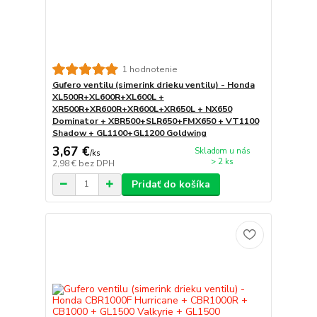
1 hodnotenie
Gufero ventilu (simerink drieku ventilu) - Honda
XL500R+XL600R+XL600L +
XR500R+XR600R+XR600L+XR650L + NX650
Dominator + XBR500+SLR650+FMX650 + VT1100
Shadow + GL1100+GL1200 Goldwing
3,67 €
Skladom u nás
/
ks
> 2 ks
2,98 €
bez DPH
Pridať do košíka