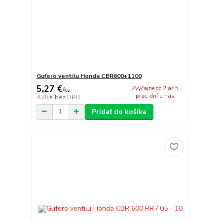
Gufero ventilu Honda CBR600+1100
5,27 €
Zvyčajne do 2 až 5
/
ks
prac. dní u nás
4,28 €
bez DPH
Pridať do košíka