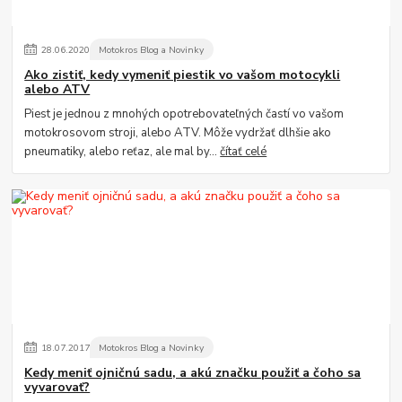
28
.
06
.
2020
Motokros Blog a Novinky
Ako zistiť, kedy vymeniť piestik vo vašom motocykli
alebo ATV
Piest je jednou z mnohých opotrebovateľných častí vo vašom
motokrosovom stroji, alebo ATV. Môže vydržať dlhšie ako
pneumatiky, alebo reťaz, ale mal by...
čítať celé
18
.
07
.
2017
Motokros Blog a Novinky
Kedy meniť ojničnú sadu, a akú značku použiť a čoho sa
vyvarovať?