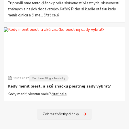
Pripravili sme tento článok podľa skúseností vlastných, skúseností
známych a našich dodávateľov.Každý Rider si kladie otázku kedy
meniť ojnicu a či me...
čítať celé
18
.
07
.
2017
Motokros Blog a Novinky
Kedy meniť piest, a akú značku piestnej sady vybrať?
Kedy meniť piestnu sadu?
čítať celé
Zobraziť všetky články