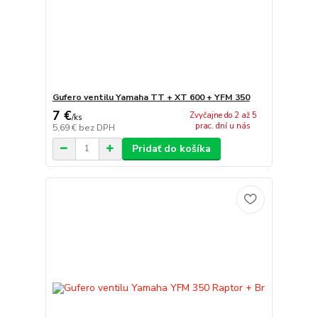
Gufero ventilu Yamaha TT + XT 600 + YFM 350
7 €
Zvyčajne do 2 až 5
/
ks
prac. dní u nás
5,69 €
bez DPH
Pridať do košíka