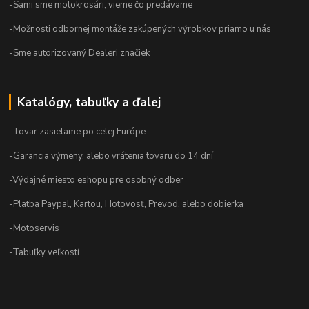
-Sami sme motokrosári, vieme čo predávame
-Možnosti odbornej montáže zakúpených výrobkov priamo u nás
-Sme autorizovaný Dealeri značiek
Katalógy, tabuľky a ďalej
-Tovar zasielame po celej Európe
-Garancia výmeny, alebo vrátenia tovaru do 14 dní
-Výdajné miesto eshopu pre osobný odber
-Platba Paypal, Kartou, Hotovosť, Prevod, alebo dobierka
-Motoservis
-Tabuľky veľkostí
-