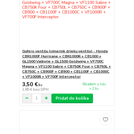
Gufero ventilu (simerink drieku ventilu) - Honda
CBR1000F Hurricane + CBR1000R + CB1000 +
GL1500 Valkyrie + GL1500 Goldwing + VF700C
Magna + VF1100 Sabre + CB750K Four + CB750L +
CB750C + CB900F + CB900 + CB1100F + CB1000C
+ VF1000R + VF700F Interceptor
3,50 €
Skladom u nás
/
ks
> 2 ks
2,85 €
bez DPH
Pridať do košíka