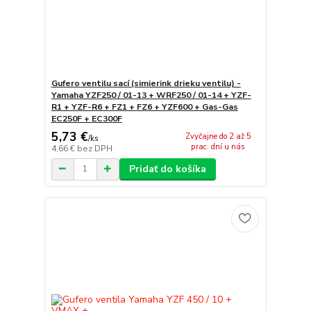
Gufero ventilu sací (simierink drieku ventilu) -
Yamaha YZF250 / 01-13 + WRF250 / 01-14 + YZF-
R1 + YZF-R6 + FZ1 + FZ6 + YZF600 + Gas-Gas
EC250F + EC300F
5,73 €
Zvyčajne do 2 až 5
/
ks
prac. dní u nás
4,66 €
bez DPH
Pridať do košíka