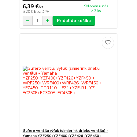
6,39 €
Skladom u nás
/
ks
> 2 ks
5,20 €
bez DPH
Pridať do košíka
Gufero ventilu výfuk (simierink drieku ventilu) -
Yamaha YZF250+YZF400+YZF426+YZF450 +