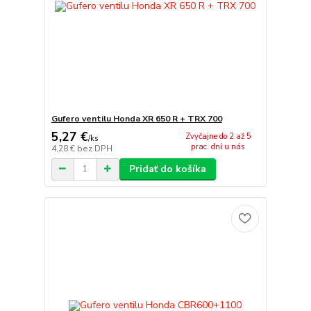
Gufero ventilu Honda XR 650 R + TRX 700
5,27 €
Zvyčajne do 2 až 5
/
ks
prac. dní u nás
4,28 €
bez DPH
Pridať do košíka