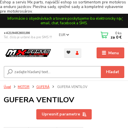
Eshop a servis Mx parts, najväčší eshop so sortimentom pre motokros
a enduro jazdcov. Piestna sady, ojničné sady a kompletné vybavenie
pre motokrosárov.
Informácie o objednávkach a tovare poskytujeme iba elektronicky na
email, chat, facebook a SMS.
0
ks
+421948260186
EUR
za
0 €
Tel. číslo je určené iba pre SMS !!!
Menu
Hľadať
Úvod
MOTOR
GUFERÁ
GUFERA VENTILOV
GUFERA VENTILOV
Upresniť parametre