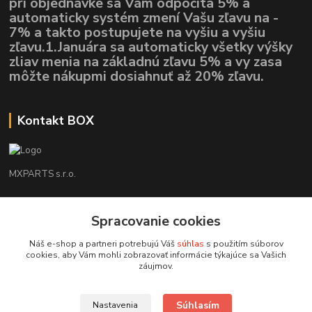
pri objednávke sa Vám odpočíta 5% a
automaticky systém zmení Vašu zľavu na -
7% a takto postupujete na vyšiu a vyšiu
zľavu.1.Januára sa automaticky všetky výšky
zliav menia na základnú zľavu 5% a vy zasa
môžte nákupmi dosiahnuť až 20% zľavu.
Kontakt BOX
MXPARTS s.r.o.
Lukáš Mráz
Spracovanie cookies
+421948260186
Tel. číslo je určené iba pre SMS !!!
Náš e-shop a partneri potrebujú Váš
súhlas
s použitím súborov
cookies, aby Vám mohli zobrazovať informácie týkajúce sa Vašich
motokrossk@gmail.com
záujmov.
Súhlasím
Nastavenia