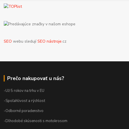
SEO
webu sledují
SEO nástroje
.cz
Prečo nakupovať u nás?
-Už 5 rokov na trhu v EU
-Spoľahlivosť a rýchlosť
-Odborné poradenstvo
-Dlhodobé skúsenosti s motokrosom