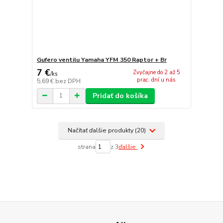
Gufero ventilu Yamaha YFM 350 Raptor + Br
7 €
Zvyčajne do 2 až 5
/
ks
prac. dní u nás
5,69 €
bez DPH
Pridať do košíka
Načítať ďalšie produkty (20)
strana
z 3
ďalšie