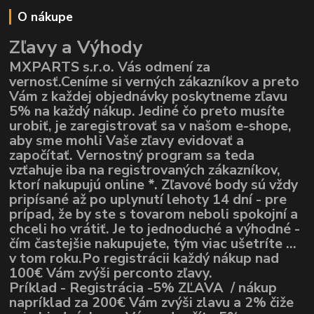
O nákupe
Zľavy a Výhody
MXPARTS s.r.o. Vás odmení za
vernosť.Ceníme si verných zákazníkov a preto
Vám z každej objednávky poskytneme zľavu
5% na každý nákup. Jediné čo preto musíte
urobiť, je zaregistrovať sa v našom e-shope,
aby sme mohli Vaše zľavy evidovať a
započítať. Vernostný program sa teda
vzťahuje iba na registrovaných zákazníkov,
ktorí nakupujú online *. Zľavové body sú vždy
pripísané až po uplynutí lehoty 14 dní - pre
prípad, že by ste s tovarom neboli spokojní a
chceli ho vrátiť. Je to jednoduché a výhodné -
čím častejšie nakupujete, tým viac ušetríte ...
v tom roku.Po registrácii každý nákup nad
100€ Vám zvýši perconto zľavy.
Príklad - Registrácia -5% ZĽAVA / nákup
napríklad za 200€ Vám zvýši zlavu a 2% čiže