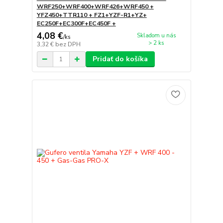
WRF250+WRF400+WRF426+WRF450 +
YFZ450+TTR110 + FZ1+YZF-R1+YZ+
EC250F+EC300F+EC450F +
4,08 €
Skladom u nás
/
ks
> 2 ks
3,32 €
bez DPH
Pridať do košíka