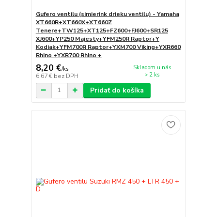
Gufero ventilu (simierink drieku ventilu) - Yamaha
XT660R+XT660X+XT660Z
Tenere+TW125+XT125+FZ600+FJ600+SR125
XJ600+YP250 Majesty+YFM250R Raptor+Y
Kodiak+YFM700R Raptor+YXM700 Viking+YXR660
Rhino +YXR700 Rhino +
8,20 €
Skladom u nás
/
ks
> 2 ks
6,67 €
bez DPH
Pridať do košíka