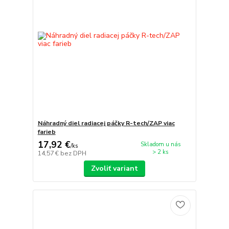
Náhradný diel radiacej páčky R-tech/ZAP viac
farieb
17,92 €
Skladom u nás
/
ks
> 2 ks
14,57 €
bez DPH
Zvoliť variant