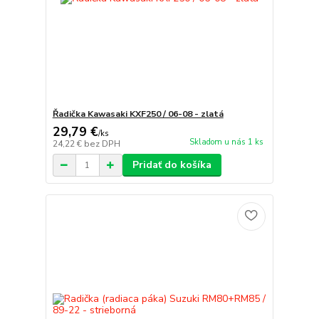
Řadička Kawasaki KXF250 / 06-08 - zlatá
29,79 €
/
ks
Skladom u nás 1 ks
24,22 €
bez DPH
Pridať do košíka