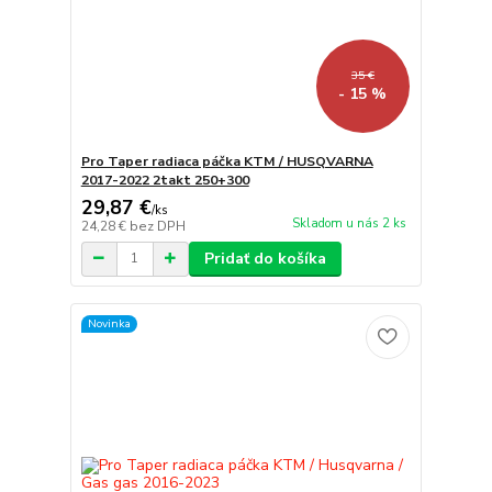
35 €
- 15 %
Pro Taper radiaca páčka KTM / HUSQVARNA
2017-2022 2takt 250+300
29,87 €
/
ks
Skladom u nás 2 ks
24,28 €
bez DPH
Pridať do košíka
Novinka