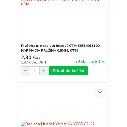
Pružinka pre radiacu hriadeľ KTM 56534013100,
NAPÍNACIA PRUŽINA 0,8MM, KTM
2,30 €
/
ks
Skladom u nás 1 ks
1,87 €
bez DPH
Pridať do košíka