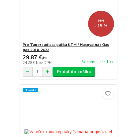
35 €
- 15 %
Pro Taper radiaca páčka KTM / Husqvarna / Gas
gas 2016-2023
29,87 €
/
ks
Skladom u nás 1 ks
24,28 €
bez DPH
Pridať do košíka
Novinka