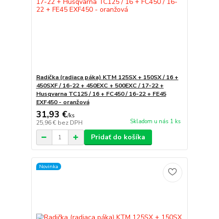
Radička (radiaca páka) KTM 125SX + 150SX / 16 +
450SXF / 16-22 + 450EXC + 500EXC / 17-22 +
Husqvarna TC125 / 16 + FC450 / 16-22 + FE45
EXF450 - oranžová
31,93 €
/
ks
Skladom u nás 1 ks
25,96 €
bez DPH
Pridať do košíka
Novinka