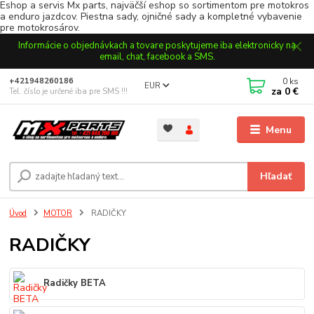
Eshop a servis Mx parts, najväčší eshop so sortimentom pre motokros
a enduro jazdcov. Piestna sady, ojničné sady a kompletné vybavenie
pre motokrosárov.
Informácie o objednávkach a tovare poskytujeme iba elektronicky na
email, chat, facebook a SMS.
0
ks
+421948260186
EUR
za
0 €
Tel. číslo je určené iba pre SMS !!!
Menu
Hľadať
Úvod
MOTOR
RADIČKY
RADIČKY
Radičky BETA