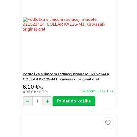
Podložka s límcom radiacej hriadele 921521414,
COLLAR KX125-M1, Kawasaki originál diel
6,10 €
/
ks
Skladom u nás 1 ks
4,96 €
bez DPH
Pridať do košíka