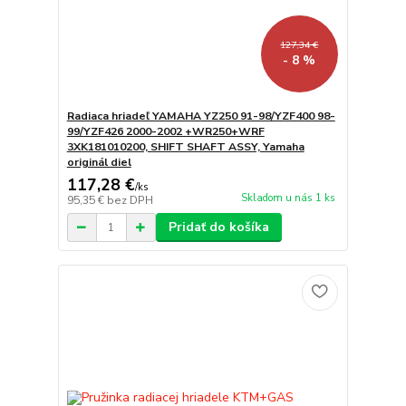
127,34 €
- 8 %
Radiaca hriadeľ YAMAHA YZ250 91-98/YZF400 98-
99/YZF426 2000-2002 +WR250+WRF
3XK181010200, SHIFT SHAFT ASSY, Yamaha
originál diel
117,28 €
/
ks
Skladom u nás 1 ks
95,35 €
bez DPH
Pridať do košíka