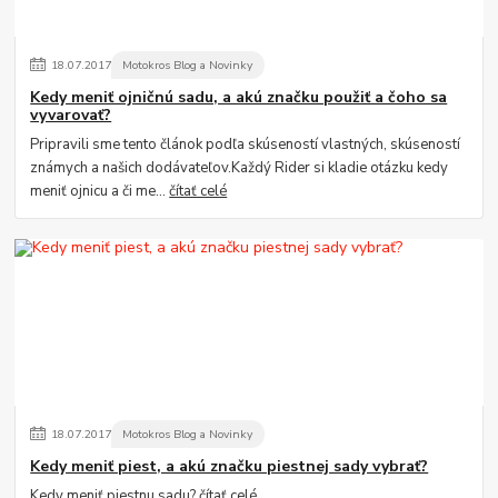
18
.
07
.
2017
Motokros Blog a Novinky
Kedy meniť ojničnú sadu, a akú značku použiť a čoho sa
vyvarovať?
Pripravili sme tento článok podľa skúseností vlastných, skúseností
známych a našich dodávateľov.Každý Rider si kladie otázku kedy
meniť ojnicu a či me...
čítať celé
18
.
07
.
2017
Motokros Blog a Novinky
Kedy meniť piest, a akú značku piestnej sady vybrať?
Kedy meniť piestnu sadu?
čítať celé