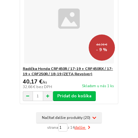
44,36 €
- 9 %
Radička Honda CRF450R / 17-19 + CRF450RX / 17-
19 + CRF250R / 18-19 (ZETA Revolver)
40,17 €
/
ks
Skladom u nás 1 ks
32,66 €
bez DPH
Pridať do košíka
Načítať ďalšie produkty (20)
strana
z 14
ďalšie