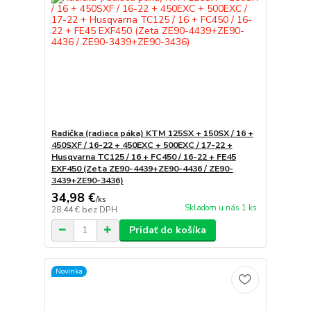
Radička (radiaca páka) KTM 125SX + 150SX / 16 +
450SXF / 16-22 + 450EXC + 500EXC / 17-22 +
Husqvarna TC125 / 16 + FC450 / 16-22 + FE45
EXF450 (Zeta ZE90-4439+ZE90-4436 / ZE90-
3439+ZE90-3436)
34,98 €
/
ks
Skladom u nás 1 ks
28,44 €
bez DPH
Pridať do košíka
Novinka