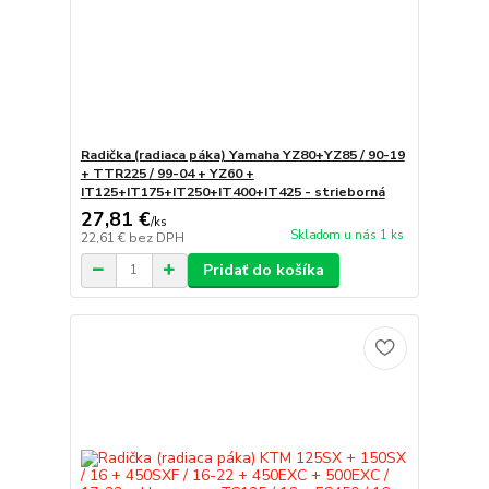
Radička (radiaca páka) Yamaha YZ80+YZ85 / 90-19
+ TTR225 / 99-04 + YZ60 +
IT125+IT175+IT250+IT400+IT425 - strieborná
27,81 €
/
ks
Skladom u nás 1 ks
22,61 €
bez DPH
Pridať do košíka