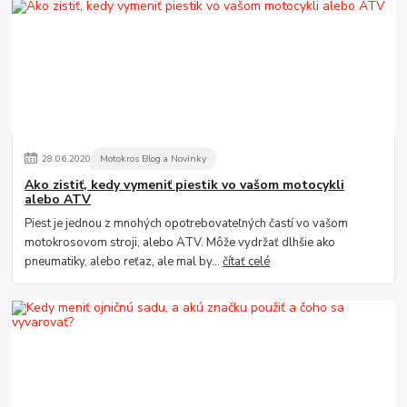
28
.
06
.
2020
Motokros Blog a Novinky
Ako zistiť, kedy vymeniť piestik vo vašom motocykli
alebo ATV
Piest je jednou z mnohých opotrebovateľných častí vo vašom
motokrosovom stroji, alebo ATV. Môže vydržať dlhšie ako
pneumatiky, alebo reťaz, ale mal by...
čítať celé