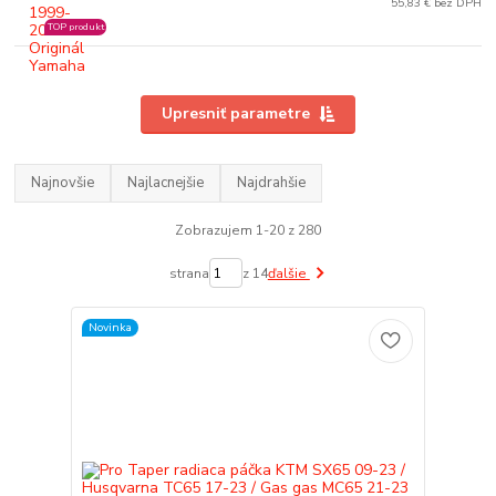
55,83 € bez DPH
TOP produkt
Upresniť parametre
Najnovšie
Najlacnejšie
Najdrahšie
Zobrazujem 1-20 z 280
strana
z 14
ďalšie
Novinka