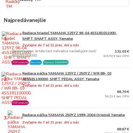
Najpredávanejšie
Radiaca hriadeľ YAMAHA 125YZ 96-04 4SS181011000 ,
1.
SHIFT SHAFT ASSY, Yamaha
Zvyčajne do 7 až 21 prac. dní u nás
Upozorňujeme, že táto časť nahrádza nasledujúce časti:
131,03 €
4SS181010000
106,53 € bez DPH
TOP produkt
Novinka
Doprava ZADARMO
Radiaca páčka YAMAHA 125YZ / 250YZ / WR 88- 03
2.
4SS181100000, SHIFT PEDAL ASSY, Yamaha
Zvyčajne do 7 až 21 prac. dní u nás
66,70 €
54,23 € bez DPH
TOP produkt
Radiaca páčka YAMAHA 250YZ 1999-2004 Originál Yamaha
3.
Zvyčajne do 7 až 21 prac. dní u nás
68,67 €