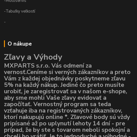
-Motoservis
-Tabuľky veľkostí
-
O nákupe
Zľavy a Výhody
MXPARTS s.r.o. Vás odmení za
vernosť.Ceníme si verných zákazníkov a preto
Vám z každej objednávky poskytneme zľavu
5% na každý nákup. Jediné čo preto musíte
urobiť, je zaregistrovať sa v našom e-shope,
aby sme mohli Vaše zľavy evidovať a
započítať. Vernostný program sa teda
vzťahuje iba na registrovaných zákazníkov,
ktorí nakupujú online *. Zľavové body sú vždy
pripísané až po uplynutí lehoty 14 dní - pre
prípad, že by ste s tovarom neboli spokojní a
chceli ho vrátiť. Je to jednoduché a výhodné -