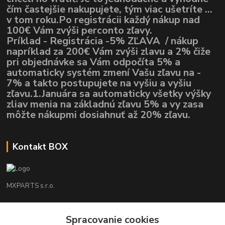
čím častejšie nakupujete, tým viac ušetríte ...
v tom roku.Po registrácii každý nákup nad
100€ Vám zvýši perconto zľavy.
Príklad - Registrácia -5% ZĽAVA / nákup
napríklad za 200€ Vám zvýši zlavu a 2% čiže
pri objednávke sa Vám odpočíta 5% a
automaticky systém zmení Vašu zľavu na -
7% a takto postupujete na vyšiu a vyšiu
zľavu.1.Januára sa automaticky všetky výšky
zliav menia na základnú zľavu 5% a vy zasa
môžte nákupmi dosiahnuť až 20% zľavu.
Kontakt BOX
MXPARTS s.r.o.
Lukáš Mráz
+421948260186
Spracovanie cookies