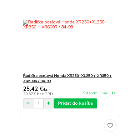
Řadička ocelová Honda XR250+XL250 + XR350 +
XR600R / 84-93
25,42 €
/
ks
Skladom u nás 1 ks
20,67 €
bez DPH
Pridať do košíka