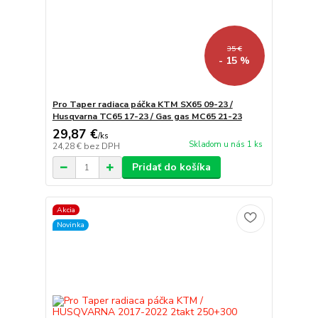
35 €
- 15 %
Pro Taper radiaca páčka KTM SX65 09-23 /
Husqvarna TC65 17-23 / Gas gas MC65 21-23
29,87 €
/
ks
Skladom u nás 1 ks
24,28 €
bez DPH
Pridať do košíka
Akcia
Novinka