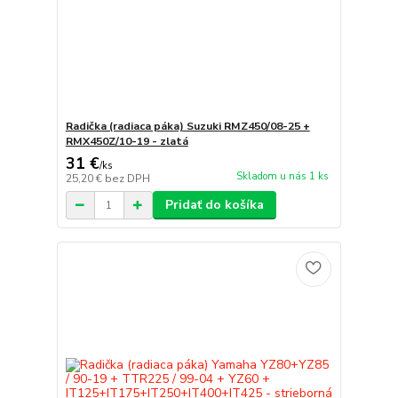
Radička (radiaca páka) Suzuki RMZ450/08-25 +
RMX450Z/10-19 - zlatá
31 €
/
ks
Skladom u nás 1 ks
25,20 €
bez DPH
Pridať do košíka