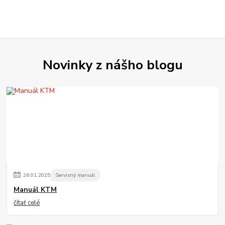
Novinky z nášho blogu
26
.
01
.
2025
Servisný manuál
Manuál KTM
čítať celé