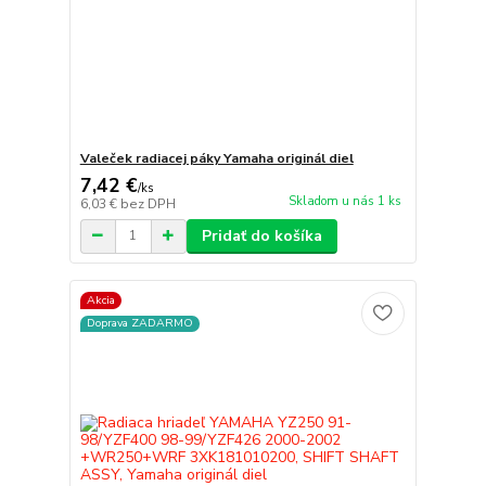
Valeček radiacej páky Yamaha originál diel
7,42 €
/
ks
Skladom u nás 1 ks
6,03 €
bez DPH
Pridať do košíka
Akcia
Doprava ZADARMO