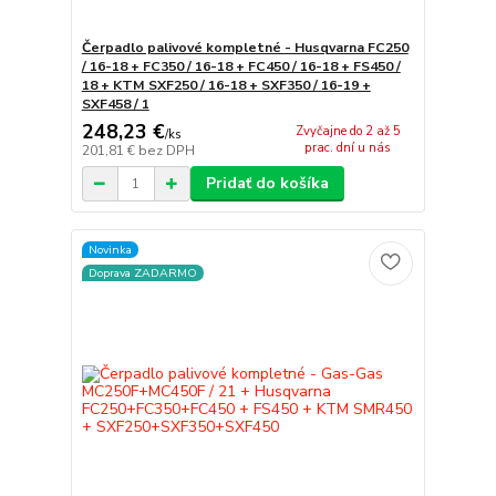
Čerpadlo palivové kompletné - Husqvarna FC250
/ 16-18 + FC350 / 16-18 + FC450 / 16-18 + FS450 /
18 + KTM SXF250 / 16-18 + SXF350 / 16-19 +
SXF458 / 1
248,23 €
Zvyčajne do 2 až 5
/
ks
prac. dní u nás
201,81 €
bez DPH
Pridať do košíka
Novinka
Doprava ZADARMO