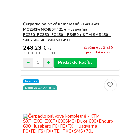
Čerpadlo palivové kompletné - Gas-Gas
MC250F+MC450F / 21 + Husqvarna
FC250+FC350+FC450 + FS450 + KTM SMR450 +
SXF250+SXF350+SXF450
248,23 €
Zvyčajne do 2 až 5
/
ks
prac. dní u nás
201,81 €
bez DPH
Pridať do košíka
Novinka
Doprava ZADARMO