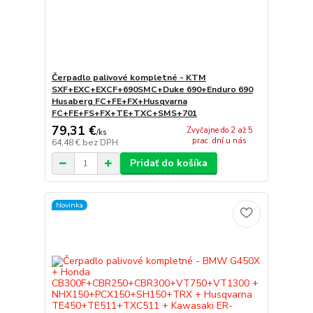
Čerpadlo palivové kompletné - KTM
SXF+EXC+EXCF+690SMC+Duke 690+Enduro 690
Husaberg FC+FE+FX+Husqvarna
FC+FE+FS+FX+TE+TXC+SMS+701
79,31 €
Zvyčajne do 2 až 5
/
ks
prac. dní u nás
64,48 €
bez DPH
Pridať do košíka
Novinka