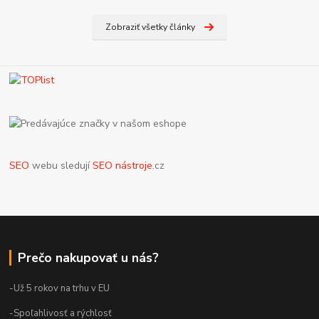
Zobraziť všetky články
SEO
webu sledují
SEO nástroje
.cz
Prečo nakupovať u nás?
-Už 5 rokov na trhu v EU
-Spoľahlivosť a rýchlosť