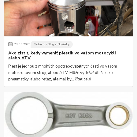
28
.
06
.
2020
Motokros Blog a Novinky
Ako zistiť, kedy vymeniť piestik vo vašom motocykli
alebo ATV
Piest je jednou z mnohých opotrebovateľných častí vo vašom
motokrosovom stroji, alebo ATV. Môže vydržať dlhšie ako
pneumatiky, alebo reťaz, ale mal by...
čítať celé