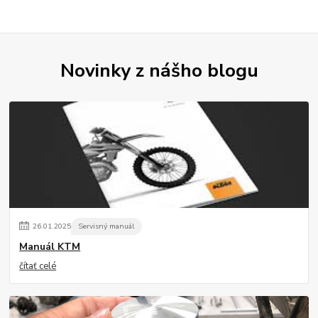
Novinky z nášho blogu
26
.
01
.
2025
Servisný manuál
Manuál KTM
čítať celé