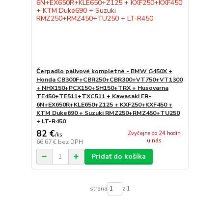
Čerpadlo palivové kompletné - BMW G450X +
Honda CB300F+CBR250+CBR300+VT750+VT1300
+ NHX150+PCX150+SH150+TRX + Husqvarna
TE450+TE511+TXC511 + Kawasaki ER-
6N+EX650R+KLE650+Z125 + KXF250+KXF450 +
KTM Duke690 + Suzuki RMZ250+RMZ450+TU250
+ LT-R450
82 €
Zvyčajne do 24 hodín
/
ks
u nás
66,67 €
bez DPH
Pridať do košíka
strana
z 1