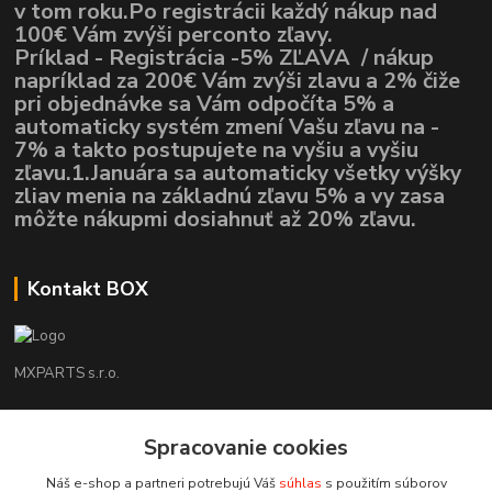
v tom roku.Po registrácii každý nákup nad
100€ Vám zvýši perconto zľavy.
Príklad - Registrácia -5% ZĽAVA / nákup
napríklad za 200€ Vám zvýši zlavu a 2% čiže
pri objednávke sa Vám odpočíta 5% a
automaticky systém zmení Vašu zľavu na -
7% a takto postupujete na vyšiu a vyšiu
zľavu.1.Januára sa automaticky všetky výšky
zliav menia na základnú zľavu 5% a vy zasa
môžte nákupmi dosiahnuť až 20% zľavu.
Kontakt BOX
MXPARTS s.r.o.
Lukáš Mráz
Spracovanie cookies
+421948260186
Tel. číslo je určené iba pre SMS !!!
Náš e-shop a partneri potrebujú Váš
súhlas
s použitím súborov