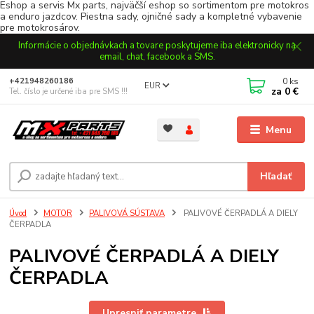
Eshop a servis Mx parts, najväčší eshop so sortimentom pre motokros
a enduro jazdcov. Piestna sady, ojničné sady a kompletné vybavenie
pre motokrosárov.
Informácie o objednávkach a tovare poskytujeme iba elektronicky na
email, chat, facebook a SMS.
0
ks
+421948260186
EUR
za
0 €
Tel. číslo je určené iba pre SMS !!!
Menu
Hľadať
Úvod
MOTOR
PALIVOVÁ SÚSTAVA
PALIVOVÉ ČERPADLÁ A DIELY
ČERPADLA
PALIVOVÉ ČERPADLÁ A DIELY
ČERPADLA
Upresniť parametre