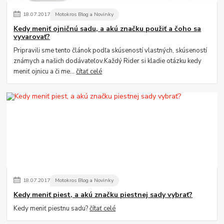
18
.
07
.
2017
Motokros Blog a Novinky
Kedy meniť ojničnú sadu, a akú značku použiť a čoho sa
vyvarovať?
Pripravili sme tento článok podľa skúseností vlastných, skúseností
známych a našich dodávateľov.Každý Rider si kladie otázku kedy
meniť ojnicu a či me...
čítať celé
18
.
07
.
2017
Motokros Blog a Novinky
Kedy meniť piest, a akú značku piestnej sady vybrať?
Kedy meniť piestnu sadu?
čítať celé