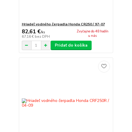
Hriadeľ vodného čerpadla Honda CR250 / 97-07
82,61 €
Zvyčajne do 48 hodín
/
ks
u nás
67,16 €
bez DPH
Pridať do košíka