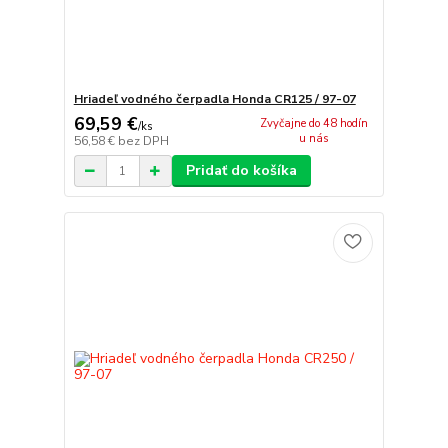
Hriadeľ vodného čerpadla Honda CR125 / 97-07
69,59 €
Zvyčajne do 48 hodín
/
ks
u nás
56,58 €
bez DPH
Pridať do košíka