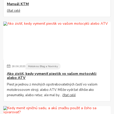
Manuál KTM
čítať celé
28
.
06
.
2020
Motokros Blog a Novinky
Ako zistiť, kedy vymeniť piestik vo vašom motocykli
alebo ATV
Piest je jednou z mnohých opotrebovateľných častí vo vašom
motokrosovom stroji, alebo ATV. Môže vydržať dlhšie ako
pneumatiky, alebo reťaz, ale mal by...
čítať celé