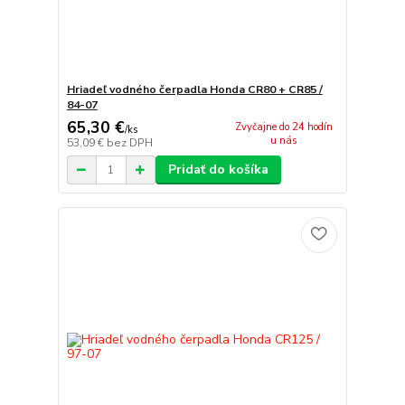
Hriadeľ vodného čerpadla Honda CR80 + CR85 /
84-07
65,30 €
Zvyčajne do 24 hodín
/
ks
u nás
53,09 €
bez DPH
Pridať do košíka