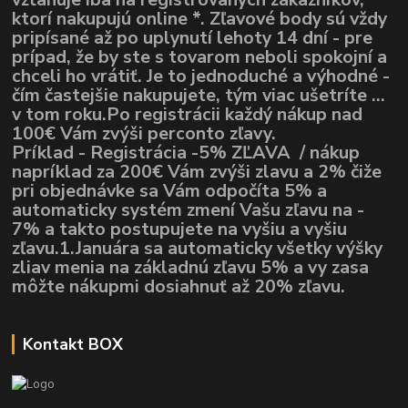
ktorí nakupujú online *. Zľavové body sú vždy
pripísané až po uplynutí lehoty 14 dní - pre
prípad, že by ste s tovarom neboli spokojní a
chceli ho vrátiť. Je to jednoduché a výhodné -
čím častejšie nakupujete, tým viac ušetríte ...
v tom roku.Po registrácii každý nákup nad
100€ Vám zvýši perconto zľavy.
Príklad - Registrácia -5% ZĽAVA / nákup
napríklad za 200€ Vám zvýši zlavu a 2% čiže
pri objednávke sa Vám odpočíta 5% a
automaticky systém zmení Vašu zľavu na -
7% a takto postupujete na vyšiu a vyšiu
zľavu.1.Januára sa automaticky všetky výšky
zliav menia na základnú zľavu 5% a vy zasa
môžte nákupmi dosiahnuť až 20% zľavu.
Kontakt BOX