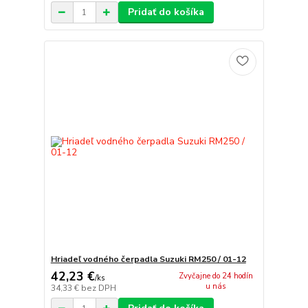
Pridať do košíka
Hriadeľ vodného čerpadla Suzuki RM250 / 01-12
42,23 €
Zvyčajne do 24 hodín
/
ks
u nás
34,33 €
bez DPH