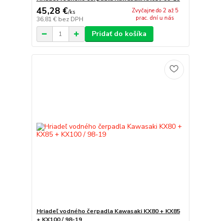
45,28 €
Zvyčajne do 2 až 5
/
ks
prac. dní u nás
36,81 €
bez DPH
Pridať do košíka
Hriadeľ vodného čerpadla Kawasaki KX80 + KX85
+ KX100 / 98-19