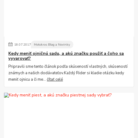
18
.
07
.
2017
Motokros Blog a Novinky
Kedy meniť ojničnú sadu, a akú značku použiť a čoho sa
vyvarovať?
Pripravili sme tento článok podľa skúseností vlastných, skúseností
známych a našich dodávateľov.Každý Rider si kladie otázku kedy
meniť ojnicu a či me...
čítať celé