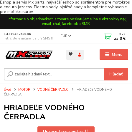
Eshop a servis Mx parts, najväčší eshop so sortimentom pre motokros
a enduro jazdcov. Piestna sady, ojničné sady a kompletné vybavenie
pre motokrosárov.
Informácie o objednávkach a tovare poskytujeme iba elektronicky na
email, chat, facebook a SMS.
0
ks
+421948260186
EUR
za
0 €
Tel. číslo je určené iba pre SMS !!!
Menu
Hľadať
Úvod
MOTOR
VODNÉ ČERPADLO
HRIADEĽE VODNÉHO
ČERPADLA
HRIADEĽE VODNÉHO
ČERPADLA
Upresniť parametre