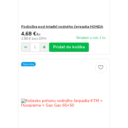
Podložka pod hriaďeľ vodného čerpadla HONDA
4,68 €
/
ks
Skladom u nás 1 ks
3,80 €
bez DPH
Pridať do košíka
Novinka