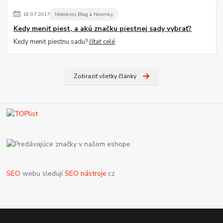
18
.
07
.
2017
Motokros Blog a Novinky
Kedy meniť piest, a akú značku piestnej sady vybrať?
Kedy meniť piestnu sadu?
čítať celé
Zobraziť všetky články
SEO
webu sledují
SEO nástroje
.cz