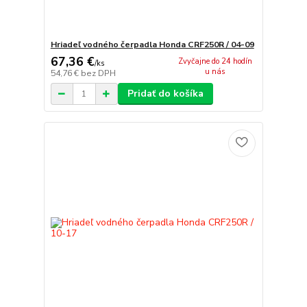
Hriadeľ vodného čerpadla Honda CRF250R / 04-09
67,36 €
Zvyčajne do 24 hodín
/
ks
u nás
54,76 €
bez DPH
Pridať do košíka