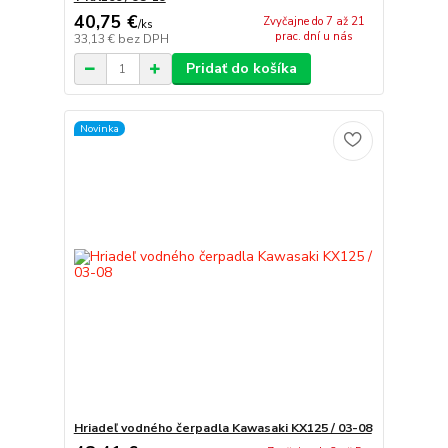
40,75 €
Zvyčajne do 7 až 21
/
ks
prac. dní u nás
33,13 €
bez DPH
Pridať do košíka
Novinka
Hriadeľ vodného čerpadla Kawasaki KX125 / 03-08