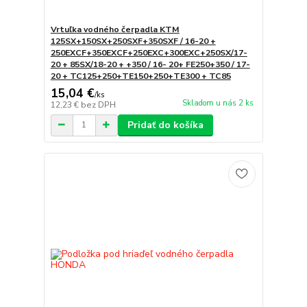
Vrtuľka vodného čerpadla KTM
125SX+150SX+250SXF+350SXF / 16-20 +
250EXCF+350EXCF+250EXC+300EXC+250SX/17-
20 + 85SX/18-20 + +350 / 16- 20+ FE250+350 / 17-
20 + TC125+250+TE150+250+TE300 + TC85
15,04 €
/
ks
Skladom u nás 2 ks
12,23 €
bez DPH
Pridať do košíka