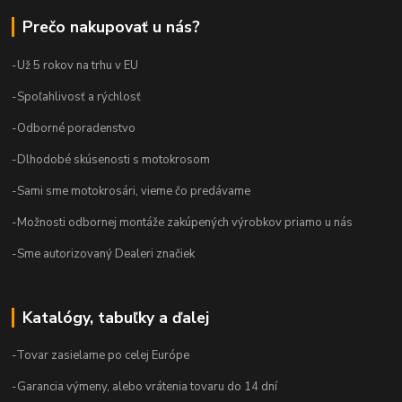
Prečo nakupovať u nás?
-Už 5 rokov na trhu v EU
-Spoľahlivosť a rýchlosť
-Odborné poradenstvo
-Dlhodobé skúsenosti s motokrosom
-Sami sme motokrosári, vieme čo predávame
-Možnosti odbornej montáže zakúpených výrobkov priamo u nás
-Sme autorizovaný Dealeri značiek
Katalógy, tabuľky a ďalej
-Tovar zasielame po celej Európe
-Garancia výmeny, alebo vrátenia tovaru do 14 dní