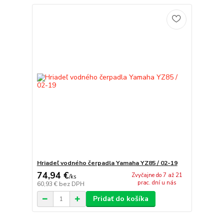
Hriadeľ vodného čerpadla Yamaha YZ85 / 02-19
74,94 €
Zvyčajne do 7 až 21
/
ks
prac. dní u nás
60,93 €
bez DPH
Pridať do košíka