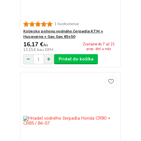
1 hodnotenie
Koliesko pohonu vodnáho čerpadla KTM +
Husqvarna + Gas Gas 65+50
16,17 €
Zvyčajne do 7 až 21
/
ks
prac. dní u nás
13,15 €
bez DPH
Pridať do košíka