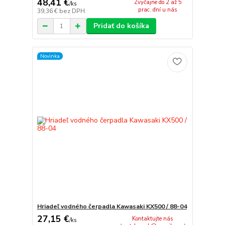
48,41 €
Zvyčajne do 2 až 5
/
ks
prac. dní u nás
39,36 €
bez DPH
Pridať do košíka
Novinka
Hriadeľ vodného čerpadla Kawasaki KX500 / 88-04
27,15 €
Kontaktujte nás
/
ks