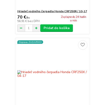
Hriadeľ vodného čerpadla Honda CRF250R / 10-17
70 €
Zvyčajne do 24 hodín
/
ks
u nás
56,91 €
bez DPH
Pridať do košíka
Doprava ZADARMO