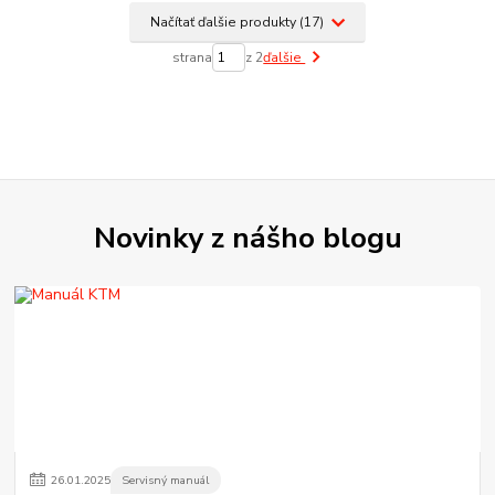
Načítať ďalšie produkty (17)
strana
z 2
ďalšie
Novinky z nášho blogu
26
.
01
.
2025
Servisný manuál