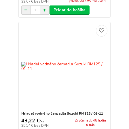
(motokrossk@gmail.com)
22,07 €
bez DPH
Pridať do košíka
Hriadeľ vodného čerpadla Suzuki RM125 / 01-11
43,22 €
Zvyčajne do 48 hodín
/
ks
u nás
35,14 €
bez DPH