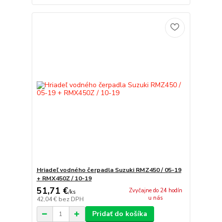
Hriadeľ vodného čerpadla Suzuki RMZ450 / 05-19
+ RMX450Z / 10-19
51,71 €
Zvyčajne do 24 hodín
/
ks
u nás
42,04 €
bez DPH
Pridať do košíka