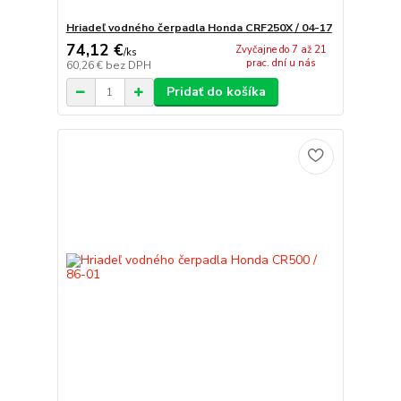
Hriadeľ vodného čerpadla Honda CRF250X / 04-17
74,12 €
Zvyčajne do 7 až 21
/
ks
prac. dní u nás
60,26 €
bez DPH
Pridať do košíka